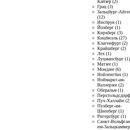
Кайзер (2)
Грац (3)
Зальцбург-Айге
(12)
Инсбрук (1)
Йохберг (1)
Кирхберг (3)
Кицбюэль (27)
Клагенфурт (2)
Крайшберг (2)
Лех (1)
Луцмансбург (1)
Матзее (1)
Мондзее (6)
Нойленгбах (1)
Ноймаркт-ам-
Валлерзее (2)
Оберальм (1)
Перхтольдсдорф
Пух-Халлайн (2
Пухберг-ам-
Шнееберг (1)
Ригерсбург (1)
Санкт-Вольфган
им-Зальцкаммер