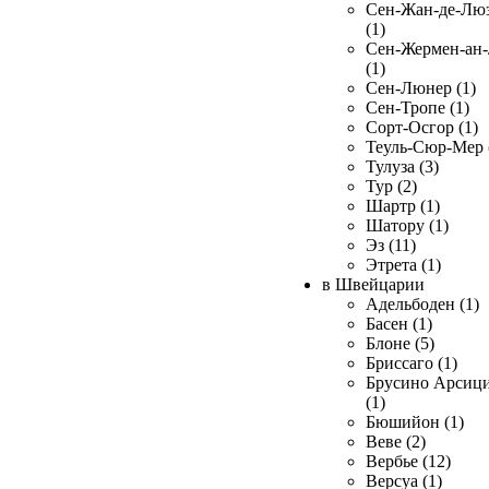
Сен-Жан-де-Лю
(1)
Сен-Жермен-ан
(1)
Сен-Люнер (1)
Сен-Тропе (1)
Сорт-Осгор (1)
Теуль-Сюр-Мер 
Тулуза (3)
Тур (2)
Шартр (1)
Шатору (1)
Эз (11)
Этрета (1)
в Швейцарии
Адельбоден (1)
Басен (1)
Блоне (5)
Бриссаго (1)
Брусино Арсиц
(1)
Бюшийон (1)
Веве (2)
Вербье (12)
Версуа (1)