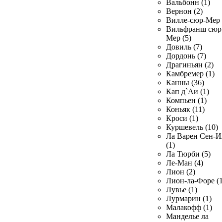
Вальбонн (1)
Вернон (2)
Вилле-сюр-Мер 
Вильфранш сюр
Мер (5)
Довиль (7)
Дордонь (7)
Драгиньян (2)
Камбремер (1)
Канны (36)
Кап д`Аи (1)
Компьен (1)
Коньяк (11)
Кроси (1)
Куршевель (10)
Ла Варен Сен-И
(1)
Ла Тюрби (5)
Ле-Ман (4)
Лион (2)
Лион-ла-Форе (1
Лувье (1)
Лурмарин (1)
Малакофф (1)
Манделье ла