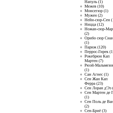
Напуль (1)
Межев (10)
Монсегюр (1)
Мужен (2)
Нейи-сюр-Сен (
Ницца (12)
Ножан-сюр-Ма
(2)
Орибо сюр Сиа
(1)
Париж (120)
Перрос-Гирек (1
Рокебрюн Кап
Мартен (7)
Рюэй-Мальмезо
(1)
Сан Агнес (1)
Сен Жан Кап
Ферра (23)
Сен Лоран д'Эз 
Сен Мартен де 
(1)
Сен Поль де Ва
(2)
Сен-Бриё (3)