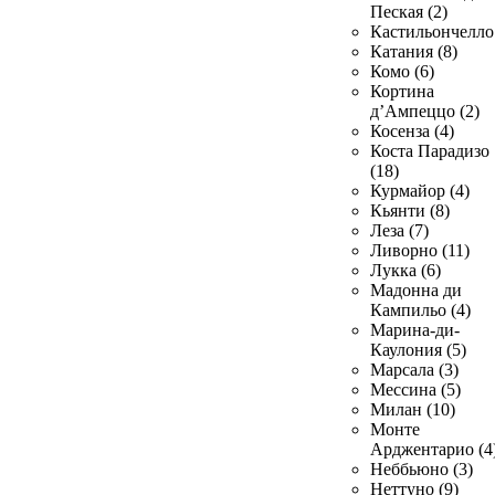
Пеская (2)
Кастильончелло 
Катания (8)
Комо (6)
Кортина
д’Ампеццо (2)
Косенза (4)
Коста Парадизо
(18)
Курмайор (4)
Кьянти (8)
Леза (7)
Ливорно (11)
Лукка (6)
Мадонна ди
Кампильо (4)
Марина-ди-
Каулония (5)
Марсала (3)
Мессина (5)
Милан (10)
Монте
Арджентарио (4
Неббьюно (3)
Неттуно (9)