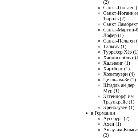
(2)
Санкт-Гильген (
Санкт-Иоганн-и
Тироль (2)
Санкт-Ламбрехт 
Санкт-Мартин-б
Лофер (1)
Санкт-Пёльтен (
Тальгау (1)
Туррахер Хёэ (1
Хайлигенблут (
Хальванг (1)
Хартберг (1)
Хоэнтауэрн (4)
Целль-ам-Зе (1)
Штадль-ан-дер-
Мур (1)
Эггендорф-им-
Траункрайс (1)
Эренхаузен (1)
в Германии
Аугсбург (2)
Ахен (1)
Ашау-им-Кимга
(2)