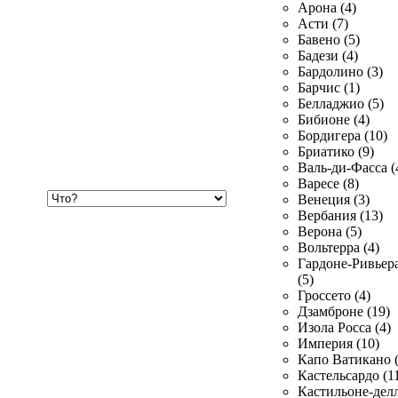
Арона (4)
Асти (7)
Бавено (5)
Бадези (4)
Бардолино (3)
Барчис (1)
Белладжио (5)
Бибионе (4)
Бордигера (10)
Бриатико (9)
Валь-ди-Фасса (
Варесе (8)
Хочу
Венеция (3)
купить
Вербания (13)
Верона (5)
Вольтерра (4)
Гардоне-Ривьер
(5)
Гроссето (4)
Дзамброне (19)
Изола Росса (4)
Империя (10)
Капо Ватикано (
Кастельсардо (1
Кастильоне-делл