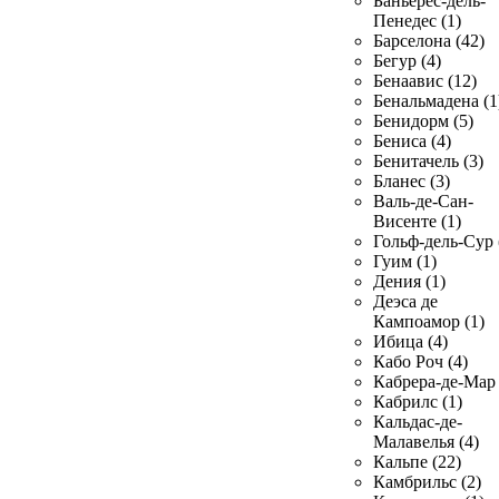
Баньерес-дель-
Пенедес (1)
Барселона (42)
Бегур (4)
Бенаавис (12)
Бенальмадена (1
Бенидорм (5)
Бениса (4)
Бенитачель (3)
Бланес (3)
Валь-де-Сан-
Висенте (1)
Гольф-дель-Сур 
Гуим (1)
Дения (1)
Деэса де
Кампоамор (1)
Ибица (4)
Кабо Роч (4)
Кабрера-де-Мар 
Кабрилс (1)
Кальдас-де-
Малавелья (4)
Кальпе (22)
Камбрильс (2)