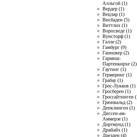
Алльгой (1)
Вердер (1)
Вецлар (1)
Висбаден (5)
Виттлих (1)
Ворпсведе (1)
Вунсторф (1)
Галле (2)
Гамбург (9)
Ганновер (2)
Гармиш-
Партенкирхе (2)
Гаутинг (1)
Гермеринг (1)
Грабау (1)
Грос-Лукков (1)
Гросберен (1)
Гроссайтинген (
Грюнвальд (2)
Денклинген (1)
Диссен-ам-
Аммерзе (1)
Дортмунд (1)
Драйайх (1)
Дрезден (4)