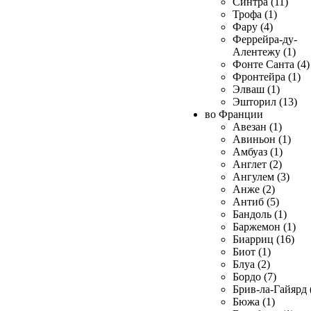
Синтра (11)
Трофа (1)
Фару (4)
Феррейра-ду-
Алентежу (1)
Фонте Санта (4)
Фронтейра (1)
Элваш (1)
Эшторил (13)
во Франции
Авезан (1)
Авиньон (1)
Амбуаз (1)
Англет (2)
Ангулем (3)
Анже (2)
Антиб (5)
Бандоль (1)
Баржемон (1)
Биарриц (16)
Биот (1)
Блуа (2)
Бордо (7)
Брив-ла-Гайярд 
Бюжа (1)