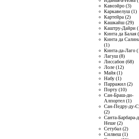
Иданья-а-Нова (
Кавоэйро (3)
Каркавелуш (1)
Картейра (2)
Кашкайш (29)
Каштру-Дайри (
Кинта да Балая (
Кинта да Салин
(1)
Кинта-да-Лаго (
Лагуш (8)
Лиссабон (68)
Лоле (12)
Майя (1)
Набу (1)
Парражил (2)
Порту (10)
Сан-Браш-ди-
Алпортел (1)
Сан-Педру-ду-С
(2)
Санта-Барбара-д
Неше (2)
Сетубал (2)
Силвеш (1)