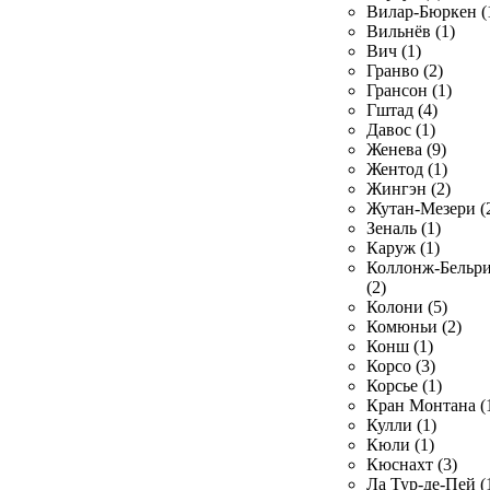
Вилар-Бюркен (
Вильнёв (1)
Вич (1)
Гранво (2)
Грансон (1)
Гштад (4)
Давос (1)
Женева (9)
Жентод (1)
Жингэн (2)
Жутан-Мезери (
Зеналь (1)
Каруж (1)
Коллонж-Бельр
(2)
Колони (5)
Комюньи (2)
Конш (1)
Корсо (3)
Корсье (1)
Кран Монтана (
Кулли (1)
Кюли (1)
Кюснахт (3)
Ла Тур-де-Пей (