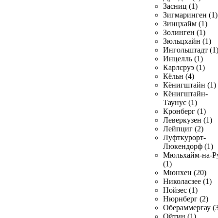
Засниц (1)
Зигмаринген (1)
Зинцхайм (1)
Золинген (1)
Зюльцхайн (1)
Ингольштадт (1
Инцелль (1)
Карлсруэ (1)
Кёльн (4)
Кёнигштайн (1)
Кёнигштайн-
Таунус (1)
Кронберг (1)
Леверкузен (1)
Лейпциг (2)
Луфткурорт-
Люкендорф (1)
Мюльхайм-на-Р
(1)
Мюнхен (20)
Николасзее (1)
Нойзес (1)
Нюрнберг (2)
Обераммергау (3
Ойтин (1)