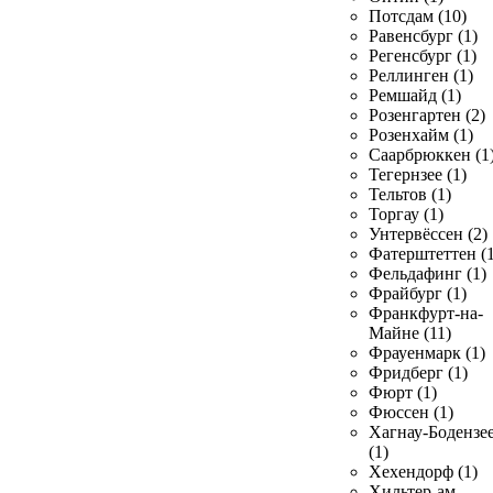
Потсдам (10)
Равенсбург (1)
Регенсбург (1)
Реллинген (1)
Ремшайд (1)
Розенгартен (2)
Розенхайм (1)
Саарбрюккен (1
Тегернзее (1)
Тельтов (1)
Торгау (1)
Унтервёссен (2)
Фатерштеттен (1
Фельдафинг (1)
Фрайбург (1)
Франкфурт-на-
Майне (11)
Фрауенмарк (1)
Фридберг (1)
Фюрт (1)
Фюссен (1)
Хагнау-Бодензе
(1)
Хехендорф (1)
Хильтер-ам-