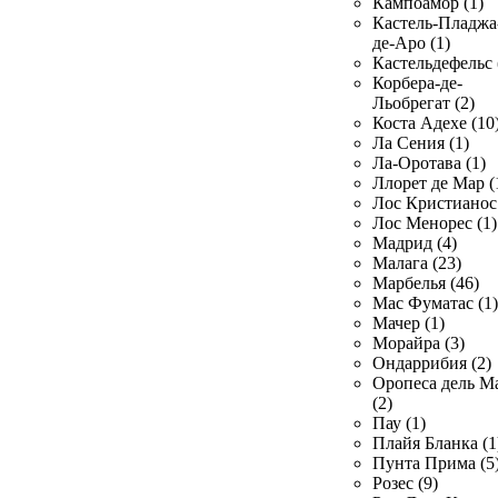
Кампоамор (1)
Кастель-Пладжа
де-Аро (1)
Кастельдефельс 
Корбера-де-
Льобрегат (2)
Коста Адехе (10
Ла Сения (1)
Ла-Оротава (1)
Ллорет де Мар (
Лос Кристианос 
Лос Менорес (1)
Мадрид (4)
Малага (23)
Марбелья (46)
Мас Фуматас (1)
Мачер (1)
Морайра (3)
Ондаррибия (2)
Оропеса дель М
(2)
Пау (1)
Плайя Бланка (1
Пунта Прима (5
Розес (9)