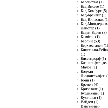
Бабенсхам (1)
Бад Висзее (1)
Бад Хомбург (5)
Бад-Брайзиг (1)
Бад-Вильснак (1
Бад-Мюндер-ам
Дайстер (1)
Баден-Баден (8)
Бамберг (1)
Берлин (53)
Берхтесгаден (1)
Бинген-на-Рейн
(1)
Биссендорф (1)
Бланкенфельде-
Малов (1)
Бодман-
Людвигсхафен (
Бонн (1)
Бремен (4)
Бризеланг (1)
Буденхайм (1)
Бухгольц (1)
Вайден (1)
Ванген-им-