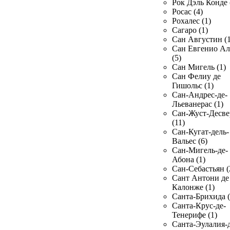
Рок Дэль Конде 
Росас (4)
Рохалес (1)
Сагаро (1)
Сан Августин (1
Сан Евгенио Ал
(5)
Сан Мигель (1)
Сан Фелиу де
Гишольс (1)
Сан-Андрес-де-
Льеванерас (1)
Сан-Жуст-Десве
(11)
Сан-Кугат-дель-
Вальес (6)
Сан-Мигель-де-
Абона (1)
Сан-Себастьян (
Сант Антони де
Калонже (1)
Санта-Брихида (
Санта-Крус-де-
Тенерифе (1)
Санта-Эулалия-д