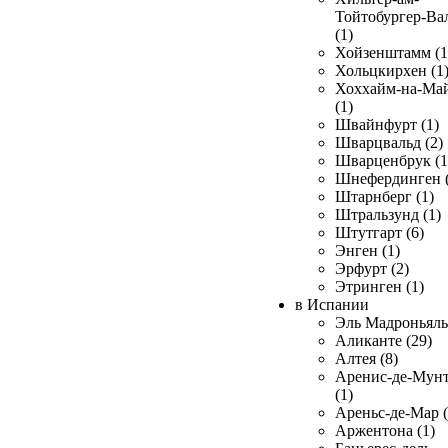
Тойтобургер-Ва
(1)
Хойзенштамм (1
Хольцкирхен (1
Хоххайм-на-Ма
(1)
Швайнфурт (1)
Шварцвальд (2)
Шварценбрук (1
Шнефердинген (
Штарнберг (1)
Штральзунд (1)
Штутгарт (6)
Энген (1)
Эрфурт (2)
Этринген (1)
в Испании
Эль Мадроньяль 
Аликанте (29)
Алтея (8)
Аренис-де-Мун
(1)
Ареньс-де-Мар (
Аржентона (1)