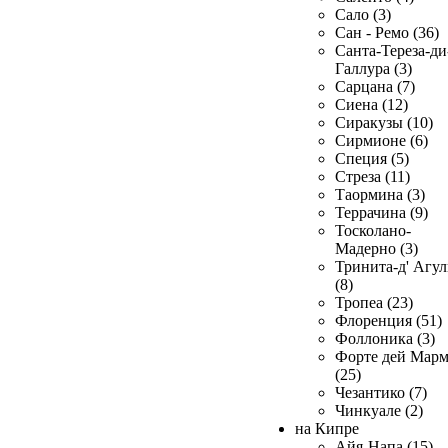
Сало (3)
Сан - Ремо (36)
Санта-Тереза-ди
Галлура (3)
Сарцана (7)
Сиена (12)
Сиракузы (10)
Сирмионе (6)
Специя (5)
Стреза (11)
Таормина (3)
Террачина (9)
Тосколано-
Мадерно (3)
Тринита-д' Агул
(8)
Тропеа (23)
Флоренция (51)
Фоллоника (3)
Форте дей Мар
(25)
Чезантико (7)
Чинкуале (2)
на Кипре
Айя-Напа (15)