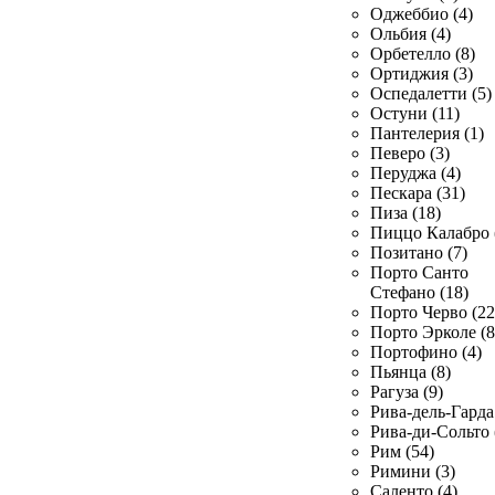
Оджеббио (4)
Ольбия (4)
Орбетелло (8)
Ортиджия (3)
Оспедалетти (5)
Остуни (11)
Пантелерия (1)
Певеро (3)
Перуджа (4)
Пескара (31)
Пиза (18)
Пиццо Калабро 
Позитано (7)
Порто Санто
Стефано (18)
Порто Черво (22
Порто Эрколе (8
Портофино (4)
Пьянца (8)
Рагуза (9)
Рива-дель-Гарда 
Рива-ди-Сольто 
Рим (54)
Римини (3)
Саленто (4)