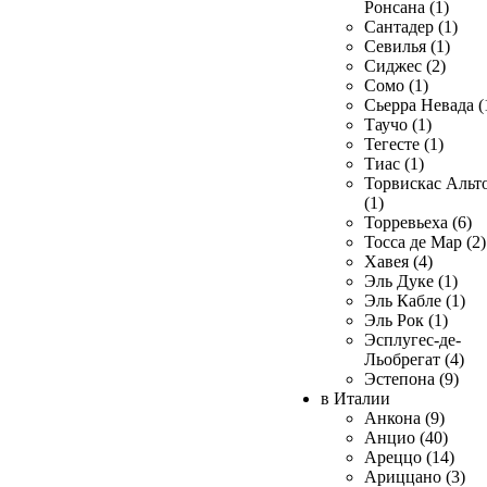
Ронсана (1)
Сантадер (1)
Севилья (1)
Сиджес (2)
Сомо (1)
Сьерра Невада (
Таучо (1)
Тегесте (1)
Тиас (1)
Торвискас Альт
(1)
Торревьеха (6)
Тосса де Мар (2)
Хавея (4)
Эль Дуке (1)
Эль Кабле (1)
Эль Рок (1)
Эсплугес-де-
Льобрегат (4)
Эстепона (9)
в Италии
Анкона (9)
Анцио (40)
Ареццо (14)
Ариццано (3)