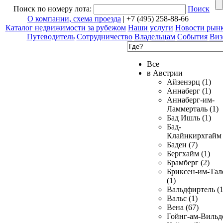
Поиск по номеру лота:
Поиск
О компании, схема проезда
| +7 (495) 258-88-66
Каталог недвижимости за рубежом
Наши услуги
Новости рын
Путеводитель
Сотрудничество
Владельцам
События
Виз
Все
в Австрии
Айзенэрц (1)
Аннаберг (1)
Аннаберг-им-
Ламмерталь (1)
Бад Ишль (1)
Бад-
Клайнкирхгайм 
Баден (7)
Бергхайм (1)
Брамберг (2)
Бриксен-им-Тал
(1)
Вальдфиртель (1
Вальс (1)
Вена (67)
Гойнг-ам-Вильд