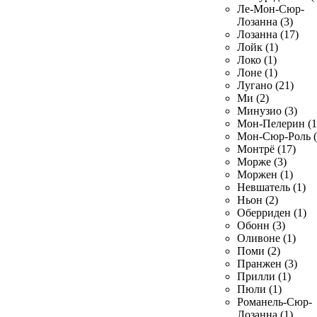
Ле-Мон-Сюр-
Лозанна (3)
Лозанна (17)
Лойк (1)
Локо (1)
Лоне (1)
Лугано (21)
Ми (2)
Минузио (3)
Мон-Пелерин (1
Мон-Сюр-Роль (
Монтрё (17)
Морже (3)
Моржен (1)
Невшатель (1)
Ньон (2)
Оберриден (1)
Обонн (3)
Оливоне (1)
Поми (2)
Пранжен (3)
Прилли (1)
Пюли (1)
Романель-Сюр-
Лозанна (1)