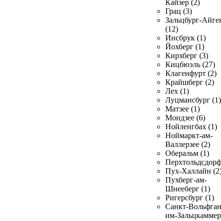
Кайзер (2)
Грац (3)
Зальцбург-Айге
(12)
Инсбрук (1)
Йохберг (1)
Кирхберг (3)
Кицбюэль (27)
Клагенфурт (2)
Крайшберг (2)
Лех (1)
Луцмансбург (1)
Матзее (1)
Мондзее (6)
Нойленгбах (1)
Ноймаркт-ам-
Валлерзее (2)
Оберальм (1)
Перхтольдсдорф
Пух-Халлайн (2
Пухберг-ам-
Шнееберг (1)
Ригерсбург (1)
Санкт-Вольфган
им-Зальцкаммер