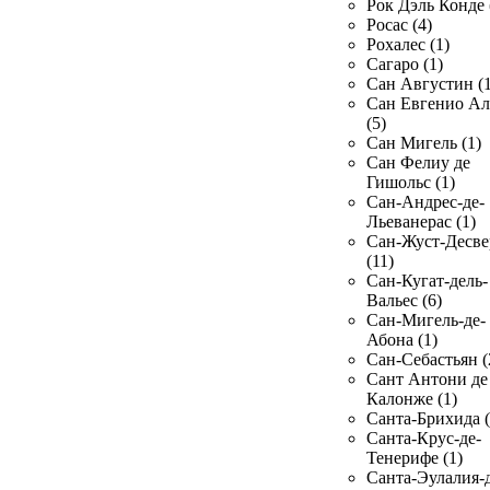
Рок Дэль Конде 
Росас (4)
Рохалес (1)
Сагаро (1)
Сан Августин (1
Сан Евгенио Ал
(5)
Сан Мигель (1)
Сан Фелиу де
Гишольс (1)
Сан-Андрес-де-
Льеванерас (1)
Сан-Жуст-Десве
(11)
Сан-Кугат-дель-
Вальес (6)
Сан-Мигель-де-
Абона (1)
Сан-Себастьян (
Сант Антони де
Калонже (1)
Санта-Брихида (
Санта-Крус-де-
Тенерифе (1)
Санта-Эулалия-д