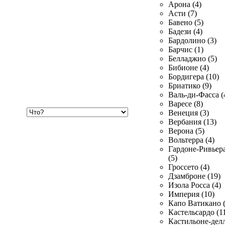
Арона (4)
Асти (7)
Бавено (5)
Бадези (4)
Бардолино (3)
Барчис (1)
Белладжио (5)
Бибионе (4)
Бордигера (10)
Бриатико (9)
Валь-ди-Фасса (
Варесе (8)
Хочу
Венеция (3)
купить
Вербания (13)
Верона (5)
Вольтерра (4)
Гардоне-Ривьер
(5)
Гроссето (4)
Дзамброне (19)
Изола Росса (4)
Империя (10)
Капо Ватикано (
Кастельсардо (1
Кастильоне-делл