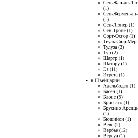
Сен-Жан-де-Лю
(1)
Сен-Жермен-ан
(1)
Сен-Люнер (1)
Сен-Тропе (1)
Сорт-Осгор (1)
Теуль-Сюр-Мер 
Тулуза (3)
Тур (2)
Шартр (1)
Шатору (1)
Эз (11)
Этрета (1)
в Швейцарии
Адельбоден (1)
Басен (1)
Блоне (5)
Бриссаго (1)
Брусино Арсиц
(1)
Бюшийон (1)
Веве (2)
Вербье (12)
Версуа (1)