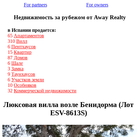
For partners
For owners
Недвижимость за рубежом от Away Realty
в Испании продается:
65
Апартаментов
310
Вилл
6
Пентхаусов
15
Квартир
87
Домов
6
Шале
3
Замка
9
Таунхаусов
6
Участков земли
10
Особняков
32
Коммерческой недвижимости
Люксовая вилла возле Бенидорма (Лот
ESV-8613S)