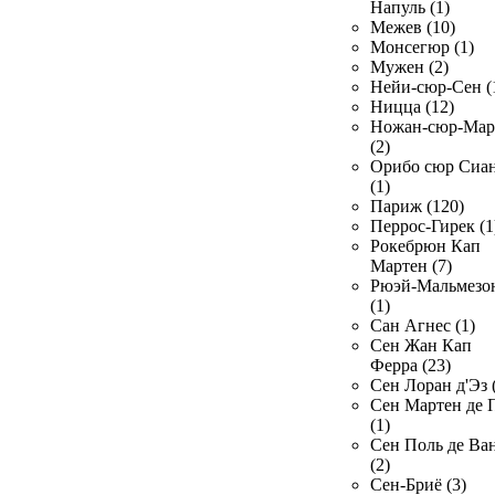
Напуль (1)
Межев (10)
Монсегюр (1)
Мужен (2)
Нейи-сюр-Сен (
Ницца (12)
Ножан-сюр-Ма
(2)
Орибо сюр Сиа
(1)
Париж (120)
Перрос-Гирек (1
Рокебрюн Кап
Мартен (7)
Рюэй-Мальмезо
(1)
Сан Агнес (1)
Сен Жан Кап
Ферра (23)
Сен Лоран д'Эз 
Сен Мартен де 
(1)
Сен Поль де Ва
(2)
Сен-Бриё (3)