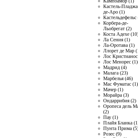
Кампоамор (1)
Кастель-Пладжа
де-Аро (1)
Кастельдефельс 
Корбера-де-
Льобрегат (2)
Коста Адехе (10
Ла Сения (1)
Ла-Оротава (1)
Ллорет де Мар (
Лос Кристианос 
Лос Менорес (1)
Мадрид (4)
Малага (23)
Марбелья (46)
Мас Фуматас (1)
Мачер (1)
Морайра (3)
Ондаррибия (2)
Оропеса дель М
(2)
Пау (1)
Плайя Бланка (1
Пунта Прима (5
Розес (9)