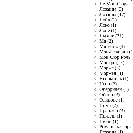
Ле-Мон-Сюр-
Лозанна (3)
Лозанна (17)
Лойк (1)
Локо (1)
Лоне (1)
Лугано (21)
Ми (2)
Минузио (3)
Мон-Пелерин (1
Мон-Сюр-Роль (
Монтрё (17)
Морже (3)
Моржен (1)
Невшатель (1)
Ньон (2)
Оберриден (1)
Обонн (3)
Оливоне (1)
Поми (2)
Пранжен (3)
Прилли (1)
Пюли (1)
Романель-Сюр-
Лозанна (1)