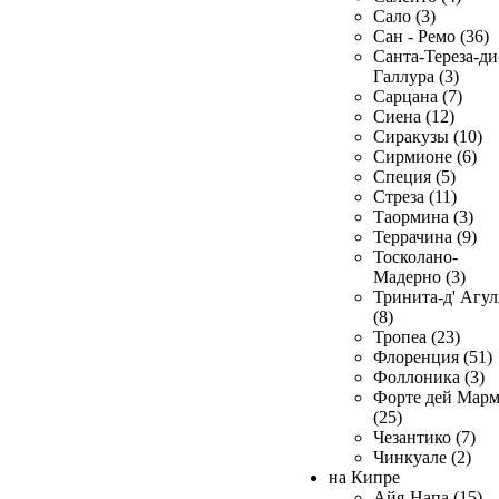
Сало (3)
Сан - Ремо (36)
Санта-Тереза-ди
Галлура (3)
Сарцана (7)
Сиена (12)
Сиракузы (10)
Сирмионе (6)
Специя (5)
Стреза (11)
Таормина (3)
Террачина (9)
Тосколано-
Мадерно (3)
Тринита-д' Агул
(8)
Тропеа (23)
Флоренция (51)
Фоллоника (3)
Форте дей Мар
(25)
Чезантико (7)
Чинкуале (2)
на Кипре
Айя-Напа (15)