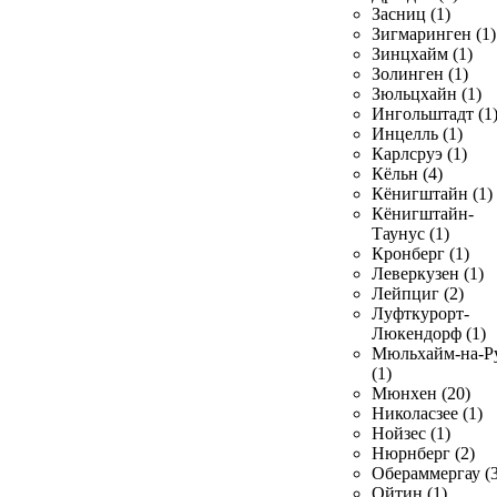
Засниц (1)
Зигмаринген (1)
Зинцхайм (1)
Золинген (1)
Зюльцхайн (1)
Ингольштадт (1
Инцелль (1)
Карлсруэ (1)
Кёльн (4)
Кёнигштайн (1)
Кёнигштайн-
Таунус (1)
Кронберг (1)
Леверкузен (1)
Лейпциг (2)
Луфткурорт-
Люкендорф (1)
Мюльхайм-на-Р
(1)
Мюнхен (20)
Николасзее (1)
Нойзес (1)
Нюрнберг (2)
Обераммергау (3
Ойтин (1)