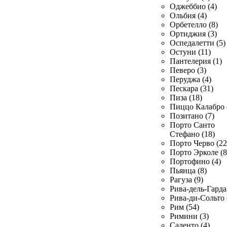
Оджеббио (4)
Ольбия (4)
Орбетелло (8)
Ортиджия (3)
Оспедалетти (5)
Остуни (11)
Пантелерия (1)
Певеро (3)
Перуджа (4)
Пескара (31)
Пиза (18)
Пиццо Калабро 
Позитано (7)
Порто Санто
Стефано (18)
Порто Черво (22
Порто Эрколе (8
Портофино (4)
Пьянца (8)
Рагуза (9)
Рива-дель-Гарда 
Рива-ди-Сольто 
Рим (54)
Римини (3)
Саленто (4)