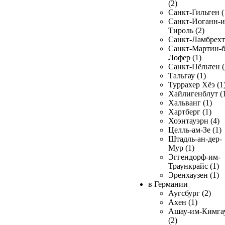
(2)
Санкт-Гильген (
Санкт-Иоганн-и
Тироль (2)
Санкт-Ламбрехт 
Санкт-Мартин-б
Лофер (1)
Санкт-Пёльтен (
Тальгау (1)
Туррахер Хёэ (1
Хайлигенблут (
Хальванг (1)
Хартберг (1)
Хоэнтауэрн (4)
Целль-ам-Зе (1)
Штадль-ан-дер-
Мур (1)
Эггендорф-им-
Траункрайс (1)
Эренхаузен (1)
в Германии
Аугсбург (2)
Ахен (1)
Ашау-им-Кимга
(2)