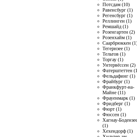
Потсдам (10)
Равенсбург (1)
Регенсбург (1)
Реллинген (1)
Ремшайд (1)
Розенгартен (2)
Розенхайм (1)
Саарбрюккен (1
Тегернзее (1)
Тельтов (1)
Торгау (1)
Унтервёссен (2)
Фатерштеттен (1
Фельдафинг (1)
Фрайбург (1)
Франкфурт-на-
Майне (11)
Фрауенмарк (1)
Фридберг (1)
Фюрт (1)
Фюссен (1)
Хагнау-Бодензе
(1)
Хехендорф (1)
Хильтер-ам-