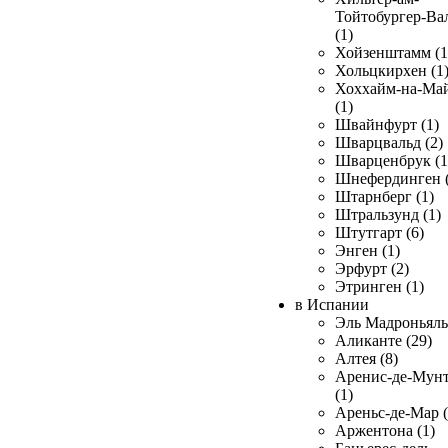
Тойтобургер-Ва
(1)
Хойзенштамм (1
Хольцкирхен (1
Хоххайм-на-Ма
(1)
Швайнфурт (1)
Шварцвальд (2)
Шварценбрук (1
Шнефердинген (
Штарнберг (1)
Штральзунд (1)
Штутгарт (6)
Энген (1)
Эрфурт (2)
Этринген (1)
в Испании
Эль Мадроньяль 
Аликанте (29)
Алтея (8)
Аренис-де-Мун
(1)
Ареньс-де-Мар (
Аржентона (1)