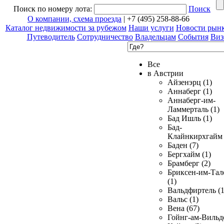
Поиск по номеру лота:
Поиск
О компании, схема проезда
| +7 (495) 258-88-66
Каталог недвижимости за рубежом
Наши услуги
Новости рын
Путеводитель
Сотрудничество
Владельцам
События
Виз
Все
в Австрии
Айзенэрц (1)
Аннаберг (1)
Аннаберг-им-
Ламмерталь (1)
Бад Ишль (1)
Бад-
Клайнкирхгайм 
Баден (7)
Бергхайм (1)
Брамберг (2)
Бриксен-им-Тал
(1)
Вальдфиртель (1
Вальс (1)
Вена (67)
Гойнг-ам-Вильд