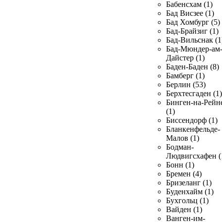
Бабенсхам (1)
Бад Висзее (1)
Бад Хомбург (5)
Бад-Брайзиг (1)
Бад-Вильснак (1
Бад-Мюндер-ам
Дайстер (1)
Баден-Баден (8)
Бамберг (1)
Берлин (53)
Берхтесгаден (1)
Бинген-на-Рейн
(1)
Биссендорф (1)
Бланкенфельде-
Малов (1)
Бодман-
Людвигсхафен (
Бонн (1)
Бремен (4)
Бризеланг (1)
Буденхайм (1)
Бухгольц (1)
Вайден (1)
Ванген-им-