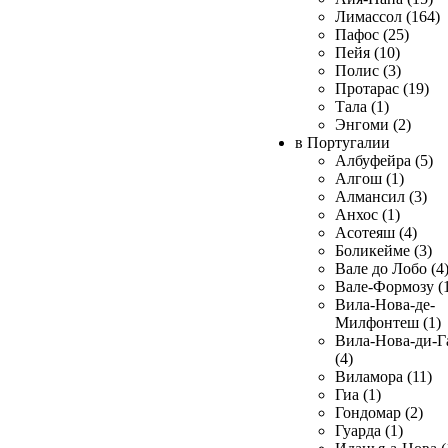
Лимассол (164)
Пафос (25)
Пейя (10)
Полис (3)
Протарас (19)
Тала (1)
Энгоми (2)
в Португалии
Албуфейра (5)
Алгош (1)
Алмансил (3)
Анхос (1)
Асотеяш (4)
Боликейме (3)
Вале до Лобо (4
Вале-Формозу (
Вила-Нова-де-
Милфонтеш (1)
Вила-Нова-ди-Г
(4)
Виламора (11)
Гиа (1)
Гондомар (2)
Гуарда (1)