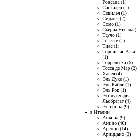
Ронсана (1)
Сантадер (1)
Севилья (1)
Сиджес (2)
Сомо (1)
Сьерра Невада (
Таучо (1)
Тегесте (1)
Тиас (1)
Торвискас Альт
(1)
Торревьеха (6)
Тосса де Мар (2)
Хавея (4)
Эль Дуке (1)
Эль Кабле (1)
Эль Рок (1)
Эсплугес-де-
Льобрегат (4)
Эстепона (9)
в Италии
Анкона (9)
Анцио (40)
Ареццо (14)
Ариццано (3)