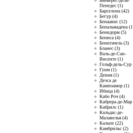
Баньерес-дель-
Пенедес (1)
Барселона (42)
Бегур (4)
Бенаавис (12)
Бенальмадена (1
Бенидорм (5)
Бениса (4)
Бенитачель (3)
Бланес (3)
Валь-де-Сан-
Висенте (1)
Гольф-дель-Сур 
Гуим (1)
Дения (1)
Деэса де
Кампоамор (1)
Ибица (4)
Кабо Роч (4)
Кабрера-де-Мар 
Кабрилс (1)
Кальдас-де-
Малавелья (4)
Кальпе (22)
Камбрильс (2)