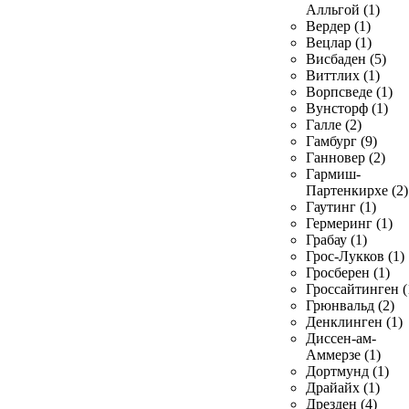
Алльгой (1)
Вердер (1)
Вецлар (1)
Висбаден (5)
Виттлих (1)
Ворпсведе (1)
Вунсторф (1)
Галле (2)
Гамбург (9)
Ганновер (2)
Гармиш-
Партенкирхе (2)
Гаутинг (1)
Гермеринг (1)
Грабау (1)
Грос-Лукков (1)
Гросберен (1)
Гроссайтинген (
Грюнвальд (2)
Денклинген (1)
Диссен-ам-
Аммерзе (1)
Дортмунд (1)
Драйайх (1)
Дрезден (4)