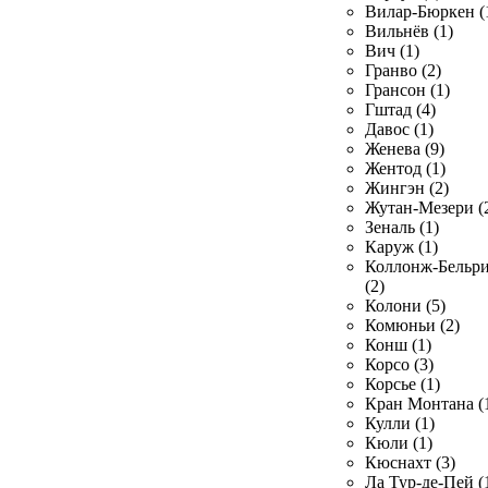
Вилар-Бюркен (
Вильнёв (1)
Вич (1)
Гранво (2)
Грансон (1)
Гштад (4)
Давос (1)
Женева (9)
Жентод (1)
Жингэн (2)
Жутан-Мезери (
Зеналь (1)
Каруж (1)
Коллонж-Бельр
(2)
Колони (5)
Комюньи (2)
Конш (1)
Корсо (3)
Корсье (1)
Кран Монтана (
Кулли (1)
Кюли (1)
Кюснахт (3)
Ла Тур-де-Пей (