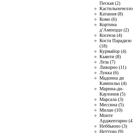
Пеская (2)
Кастильончелло 
Катания (8)
Комо (6)
Кортина
д’Ампеццо (2)
Косенза (4)
Коста Парадизо
(18)
Курмайор (4)
Кьянти (8)
Леза (7)
Ливорно (11)
Лукка (6)
Мадонна ди
Кампильо (4)
Марина-ди-
Каулония (5)
Марсала (3)
Мессина (5)
Милан (10)
Монте
Арджентарио (4
Неббьюно (3)
Неттуно (9)