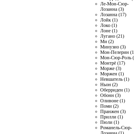
Ле-Мон-Сюр-
Лозанна (3)
Лозанна (17)
Лойк (1)
Локо (1)
Лоне (1)
Лугано (21)
Ми (2)
Минузио (3)
Мон-Пелерин (1
Мон-Сюр-Роль (
Монтрё (17)
Морже (3)
Моржен (1)
Невшатель (1)
Ньон (2)
Оберриден (1)
Обонн (3)
Оливоне (1)
Поми (2)
Пранжен (3)
Прилли (1)
Пюли (1)
Романель-Сюр-
Лозанна (1)