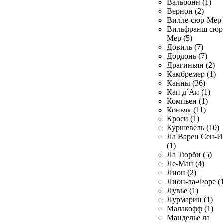
Вальбонн (1)
Вернон (2)
Вилле-сюр-Мер 
Вильфранш сюр
Мер (5)
Довиль (7)
Дордонь (7)
Драгиньян (2)
Камбремер (1)
Канны (36)
Кап д`Аи (1)
Компьен (1)
Коньяк (11)
Кроси (1)
Куршевель (10)
Ла Варен Сен-И
(1)
Ла Тюрби (5)
Ле-Ман (4)
Лион (2)
Лион-ла-Форе (1
Лувье (1)
Лурмарин (1)
Малакофф (1)
Манделье ла