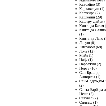
Иданья-а-Нова (
Кавоэйро (3)
Каркавелуш (1)
Картейра (2)
Кашкайш (29)
Каштру-Дайри (
Кинта да Балая (
Кинта да Салин
(1)
Кинта-да-Лаго (
Лагуш (8)
Лиссабон (68)
Лоле (12)
Майя (1)
Набу (1)
Парражил (2)
Порту (10)
Сан-Браш-ди-
Алпортел (1)
Сан-Педру-ду-С
(2)
Санта-Барбара-д
Неше (2)
Сетубал (2)
Силвеш (1)