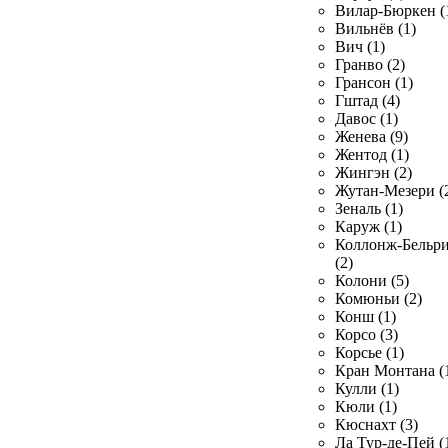
Вилар-Бюркен (
Вильнёв (1)
Вич (1)
Гранво (2)
Грансон (1)
Гштад (4)
Давос (1)
Женева (9)
Жентод (1)
Жингэн (2)
Жутан-Мезери (
Зеналь (1)
Каруж (1)
Коллонж-Бельр
(2)
Колони (5)
Комюньи (2)
Конш (1)
Корсо (3)
Корсье (1)
Кран Монтана (
Кулли (1)
Кюли (1)
Кюснахт (3)
Ла Тур-де-Пей (