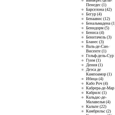
Баньерес-дель-
Пенедес (1)
Барселона (42)
Бегур (4)
Бенаавис (12)
Бенальмадена (1
Бенидорм (5)
Бениса (4)
Бенитачель (3)
Бланес (3)
Валь-де-Сан-
Висенте (1)
Гольф-дель-Сур 
Гуим (1)
Дения (1)
Деэса де
Кампоамор (1)
Ибица (4)
Кабо Роч (4)
Кабрера-де-Мар 
Кабрилс (1)
Кальдас-де-
Малавелья (4)
Кальпе (22)
Камбрильс (2)