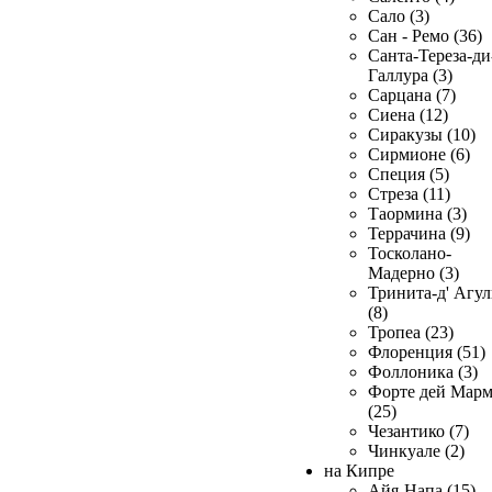
Сало (3)
Сан - Ремо (36)
Санта-Тереза-ди
Галлура (3)
Сарцана (7)
Сиена (12)
Сиракузы (10)
Сирмионе (6)
Специя (5)
Стреза (11)
Таормина (3)
Террачина (9)
Тосколано-
Мадерно (3)
Тринита-д' Агул
(8)
Тропеа (23)
Флоренция (51)
Фоллоника (3)
Форте дей Мар
(25)
Чезантико (7)
Чинкуале (2)
на Кипре
Айя-Напа (15)