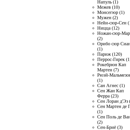
Напуль (1)
Межев (10)
Монсегюр (1)
Мужен (2)
Нейи-сюр-Сен (
Ницца (12)
Ножан-сюр-Ма
(2)
Орибо сюр Сиа
(1)
Париж (120)
Перрос-Гирек (1
Рокебрюн Кап
Мартен (7)
Рюэй-Мальмезо
(1)
Сан Агнес (1)
Сен Жан Кап
Ферра (23)
Сен Лоран д'Эз 
Сен Мартен де 
(1)
Сен Поль де Ва
(2)
Сен-Бриё (3)