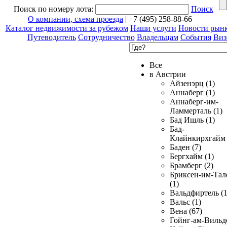
Поиск по номеру лота:
Поиск
О компании, схема проезда
| +7 (495) 258-88-66
Каталог недвижимости за рубежом
Наши услуги
Новости рын
Путеводитель
Сотрудничество
Владельцам
События
Виз
Все
в Австрии
Айзенэрц (1)
Аннаберг (1)
Аннаберг-им-
Ламмерталь (1)
Бад Ишль (1)
Бад-
Клайнкирхгайм 
Баден (7)
Бергхайм (1)
Брамберг (2)
Бриксен-им-Тал
(1)
Вальдфиртель (1
Вальс (1)
Вена (67)
Гойнг-ам-Вильд