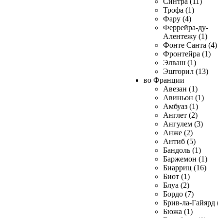
Синтра (11)
Трофа (1)
Фару (4)
Феррейра-ду-
Алентежу (1)
Фонте Санта (4)
Фронтейра (1)
Элваш (1)
Эшторил (13)
во Франции
Авезан (1)
Авиньон (1)
Амбуаз (1)
Англет (2)
Ангулем (3)
Анже (2)
Антиб (5)
Бандоль (1)
Баржемон (1)
Биарриц (16)
Биот (1)
Блуа (2)
Бордо (7)
Брив-ла-Гайярд 
Бюжа (1)