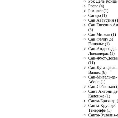
Рок Дэль Конде 
Росас (4)
Рохалес (1)
Сагаро (1)
Сан Августин (1
Сан Евгенио Ал
(5)
Сан Мигель (1)
Сан Фелиу де
Гишольс (1)
Сан-Андрес-де-
Льеванерас (1)
Сан-Жуст-Десве
(11)
Сан-Кугат-дель-
Вальес (6)
Сан-Мигель-де-
Абона (1)
Сан-Себастьян (
Сант Антони де
Калонже (1)
Санта-Брихида (
Санта-Крус-де-
Тенерифе (1)
Санта-Эулалия-д