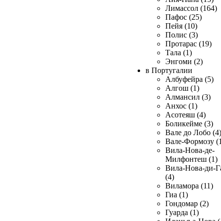
Лимассол (164)
Пафос (25)
Пейя (10)
Полис (3)
Протарас (19)
Тала (1)
Энгоми (2)
в Португалии
Албуфейра (5)
Алгош (1)
Алмансил (3)
Анхос (1)
Асотеяш (4)
Боликейме (3)
Вале до Лобо (4
Вале-Формозу (
Вила-Нова-де-
Милфонтеш (1)
Вила-Нова-ди-Г
(4)
Виламора (11)
Гиа (1)
Гондомар (2)
Гуарда (1)