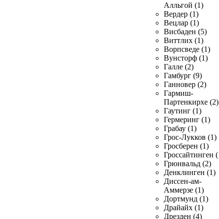
Алльгой (1)
Вердер (1)
Вецлар (1)
Висбаден (5)
Виттлих (1)
Ворпсведе (1)
Вунсторф (1)
Галле (2)
Гамбург (9)
Ганновер (2)
Гармиш-
Партенкирхе (2)
Гаутинг (1)
Гермеринг (1)
Грабау (1)
Грос-Лукков (1)
Гросберен (1)
Гроссайтинген (
Грюнвальд (2)
Денклинген (1)
Диссен-ам-
Аммерзе (1)
Дортмунд (1)
Драйайх (1)
Дрезден (4)