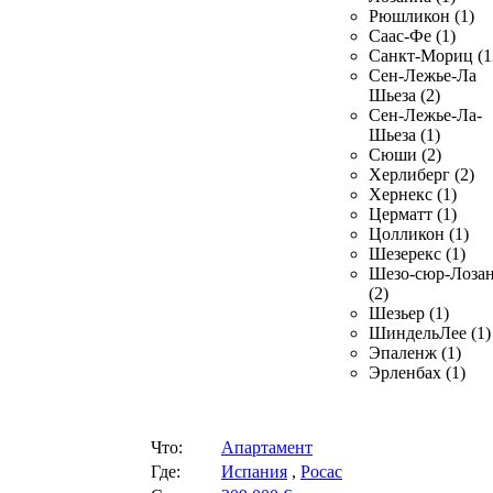
Рюшликон (1)
Саас-Фе (1)
Санкт-Мориц (1
Сен-Лежье-Ла
Шьеза (2)
Сен-Лежье-Ла-
Шьеза (1)
Сюши (2)
Херлиберг (2)
Хернекс (1)
Церматт (1)
Цолликон (1)
Шезерекс (1)
Шезо-сюр-Лоза
(2)
Шезьер (1)
ШиндельЛее (1)
Эпаленж (1)
Эрленбах (1)
Что:
Апартамент
Где:
Испания
,
Росас