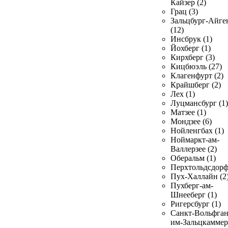
Кайзер (2)
Грац (3)
Зальцбург-Айге
(12)
Инсбрук (1)
Йохберг (1)
Кирхберг (3)
Кицбюэль (27)
Клагенфурт (2)
Крайшберг (2)
Лех (1)
Луцмансбург (1)
Матзее (1)
Мондзее (6)
Нойленгбах (1)
Ноймаркт-ам-
Валлерзее (2)
Оберальм (1)
Перхтольдсдорф
Пух-Халлайн (2
Пухберг-ам-
Шнееберг (1)
Ригерсбург (1)
Санкт-Вольфган
им-Зальцкаммер