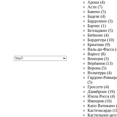
Арона (4)
Асти (7)
Бавено (5)
Бадези (4)
Бардолино (3)
Барчис (1)
Белладжио (5)
Бибионе (4)
Бордигера (10)
Бриатико (9)
Валь-ди-Фасса (
Варесе (8)
Хочу
Венеция (3)
купить
Вербания (13)
Верона (5)
Вольтерра (4)
Гардоне-Ривьер
(5)
Гроссето (4)
Дзамброне (19)
Изола Росса (4)
Империя (10)
Капо Ватикано (
Кастельсардо (1
Кастильоне-делл