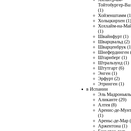
Тойтобургер-Ва
(1)
Хойзенштамм (1
Хольцкирхен (1
Хоххайм-на-Ма
(1)
Швайнфурт (1)
Шварцвальд (2)
Шварценбрук (1
Шнефердинген (
Штарнберг (1)
Штральзунд (1)
Штутгарт (6)
Энген (1)
Эрфурт (2)
Этринген (1)
в Испании
Эль Мадроньяль 
Аликанте (29)
Алтея (8)
Аренис-де-Мун
(1)
Ареньс-де-Мар (
Аржентона (1)