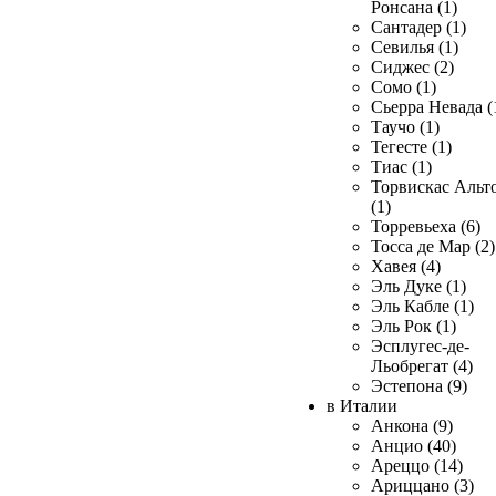
Ронсана (1)
Сантадер (1)
Севилья (1)
Сиджес (2)
Сомо (1)
Сьерра Невада (
Таучо (1)
Тегесте (1)
Тиас (1)
Торвискас Альт
(1)
Торревьеха (6)
Тосса де Мар (2)
Хавея (4)
Эль Дуке (1)
Эль Кабле (1)
Эль Рок (1)
Эсплугес-де-
Льобрегат (4)
Эстепона (9)
в Италии
Анкона (9)
Анцио (40)
Ареццо (14)
Ариццано (3)