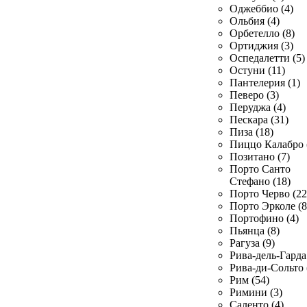
Оджеббио (4)
Ольбия (4)
Орбетелло (8)
Ортиджия (3)
Оспедалетти (5)
Остуни (11)
Пантелерия (1)
Певеро (3)
Перуджа (4)
Пескара (31)
Пиза (18)
Пиццо Калабро 
Позитано (7)
Порто Санто
Стефано (18)
Порто Черво (22
Порто Эрколе (8
Портофино (4)
Пьянца (8)
Рагуза (9)
Рива-дель-Гарда 
Рива-ди-Сольто 
Рим (54)
Римини (3)
Саленто (4)