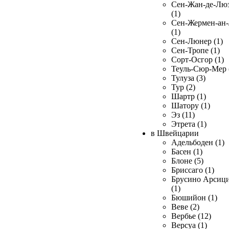
Сен-Жан-де-Лю
(1)
Сен-Жермен-ан
(1)
Сен-Люнер (1)
Сен-Тропе (1)
Сорт-Осгор (1)
Теуль-Сюр-Мер 
Тулуза (3)
Тур (2)
Шартр (1)
Шатору (1)
Эз (11)
Этрета (1)
в Швейцарии
Адельбоден (1)
Басен (1)
Блоне (5)
Бриссаго (1)
Брусино Арсиц
(1)
Бюшийон (1)
Веве (2)
Вербье (12)
Версуа (1)