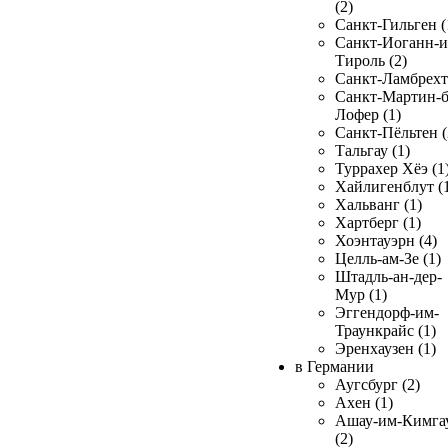
(2)
Санкт-Гильген (
Санкт-Иоганн-и
Тироль (2)
Санкт-Ламбрехт 
Санкт-Мартин-б
Лофер (1)
Санкт-Пёльтен (
Тальгау (1)
Туррахер Хёэ (1
Хайлигенблут (
Хальванг (1)
Хартберг (1)
Хоэнтауэрн (4)
Целль-ам-Зе (1)
Штадль-ан-дер-
Мур (1)
Эггендорф-им-
Траункрайс (1)
Эренхаузен (1)
в Германии
Аугсбург (2)
Ахен (1)
Ашау-им-Кимга
(2)