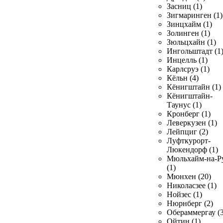
Засниц (1)
Зигмаринген (1)
Зинцхайм (1)
Золинген (1)
Зюльцхайн (1)
Ингольштадт (1
Инцелль (1)
Карлсруэ (1)
Кёльн (4)
Кёнигштайн (1)
Кёнигштайн-
Таунус (1)
Кронберг (1)
Леверкузен (1)
Лейпциг (2)
Луфткурорт-
Люкендорф (1)
Мюльхайм-на-Р
(1)
Мюнхен (20)
Николасзее (1)
Нойзес (1)
Нюрнберг (2)
Обераммергау (3
Ойтин (1)