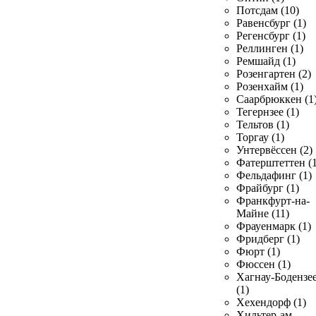
Потсдам (10)
Равенсбург (1)
Регенсбург (1)
Реллинген (1)
Ремшайд (1)
Розенгартен (2)
Розенхайм (1)
Саарбрюккен (1
Тегернзее (1)
Тельтов (1)
Торгау (1)
Унтервёссен (2)
Фатерштеттен (1
Фельдафинг (1)
Фрайбург (1)
Франкфурт-на-
Майне (11)
Фрауенмарк (1)
Фридберг (1)
Фюрт (1)
Фюссен (1)
Хагнау-Бодензе
(1)
Хехендорф (1)
Хильтер-ам-