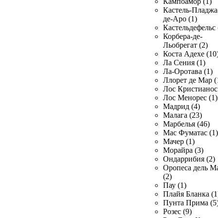
Кампоамор (1)
Кастель-Пладжа
де-Аро (1)
Кастельдефельс 
Корбера-де-
Льобрегат (2)
Коста Адехе (10
Ла Сения (1)
Ла-Оротава (1)
Ллорет де Мар (
Лос Кристианос 
Лос Менорес (1)
Мадрид (4)
Малага (23)
Марбелья (46)
Мас Фуматас (1)
Мачер (1)
Морайра (3)
Ондаррибия (2)
Оропеса дель М
(2)
Пау (1)
Плайя Бланка (1
Пунта Прима (5
Розес (9)