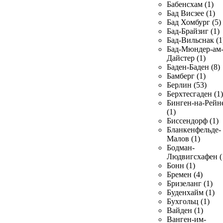
Бабенсхам (1)
Бад Висзее (1)
Бад Хомбург (5)
Бад-Брайзиг (1)
Бад-Вильснак (1
Бад-Мюндер-ам
Дайстер (1)
Баден-Баден (8)
Бамберг (1)
Берлин (53)
Берхтесгаден (1)
Бинген-на-Рейн
(1)
Биссендорф (1)
Бланкенфельде-
Малов (1)
Бодман-
Людвигсхафен (
Бонн (1)
Бремен (4)
Бризеланг (1)
Буденхайм (1)
Бухгольц (1)
Вайден (1)
Ванген-им-