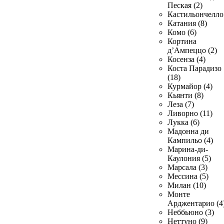
Пеская (2)
Кастильончелло 
Катания (8)
Комо (6)
Кортина
д’Ампеццо (2)
Косенза (4)
Коста Парадизо
(18)
Курмайор (4)
Кьянти (8)
Леза (7)
Ливорно (11)
Лукка (6)
Мадонна ди
Кампильо (4)
Марина-ди-
Каулония (5)
Марсала (3)
Мессина (5)
Милан (10)
Монте
Арджентарио (4
Неббьюно (3)
Неттуно (9)