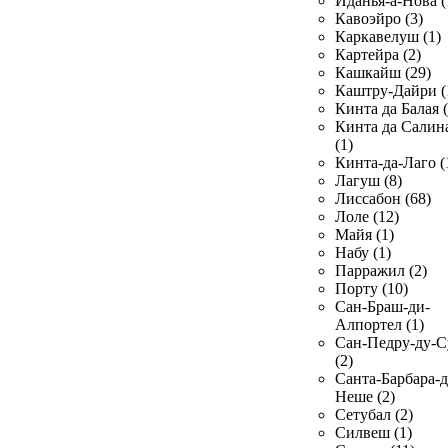
Иданья-а-Нова (
Кавоэйро (3)
Каркавелуш (1)
Картейра (2)
Кашкайш (29)
Каштру-Дайри (
Кинта да Балая (
Кинта да Салин
(1)
Кинта-да-Лаго (
Лагуш (8)
Лиссабон (68)
Лоле (12)
Майя (1)
Набу (1)
Парражил (2)
Порту (10)
Сан-Браш-ди-
Алпортел (1)
Сан-Педру-ду-С
(2)
Санта-Барбара-д
Неше (2)
Сетубал (2)
Силвеш (1)