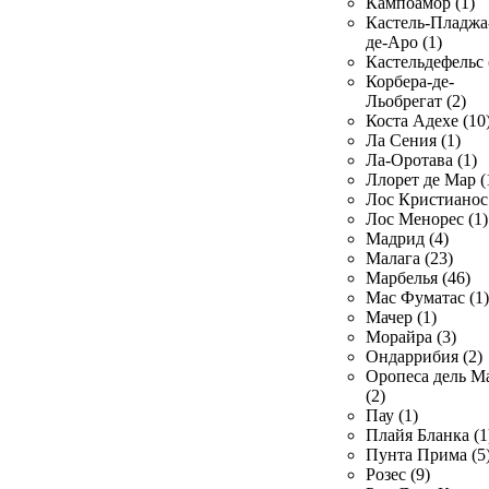
Кампоамор (1)
Кастель-Пладжа
де-Аро (1)
Кастельдефельс 
Корбера-де-
Льобрегат (2)
Коста Адехе (10
Ла Сения (1)
Ла-Оротава (1)
Ллорет де Мар (
Лос Кристианос 
Лос Менорес (1)
Мадрид (4)
Малага (23)
Марбелья (46)
Мас Фуматас (1)
Мачер (1)
Морайра (3)
Ондаррибия (2)
Оропеса дель М
(2)
Пау (1)
Плайя Бланка (1
Пунта Прима (5
Розес (9)