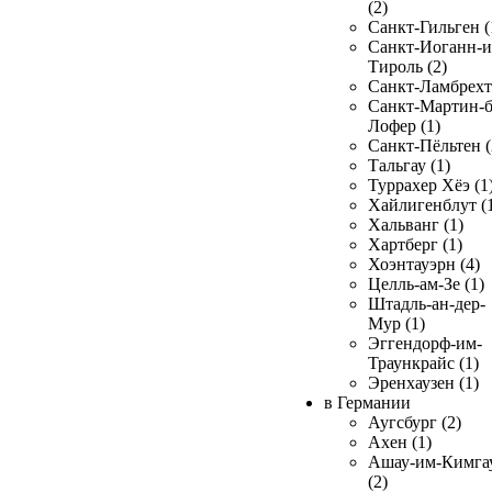
(2)
Санкт-Гильген (
Санкт-Иоганн-и
Тироль (2)
Санкт-Ламбрехт 
Санкт-Мартин-б
Лофер (1)
Санкт-Пёльтен (
Тальгау (1)
Туррахер Хёэ (1
Хайлигенблут (
Хальванг (1)
Хартберг (1)
Хоэнтауэрн (4)
Целль-ам-Зе (1)
Штадль-ан-дер-
Мур (1)
Эггендорф-им-
Траункрайс (1)
Эренхаузен (1)
в Германии
Аугсбург (2)
Ахен (1)
Ашау-им-Кимга
(2)