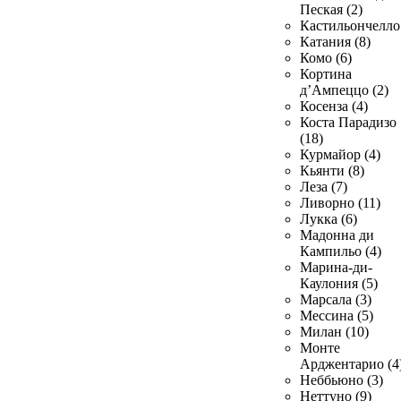
Пеская (2)
Кастильончелло 
Катания (8)
Комо (6)
Кортина
д’Ампеццо (2)
Косенза (4)
Коста Парадизо
(18)
Курмайор (4)
Кьянти (8)
Леза (7)
Ливорно (11)
Лукка (6)
Мадонна ди
Кампильо (4)
Марина-ди-
Каулония (5)
Марсала (3)
Мессина (5)
Милан (10)
Монте
Арджентарио (4
Неббьюно (3)
Неттуно (9)