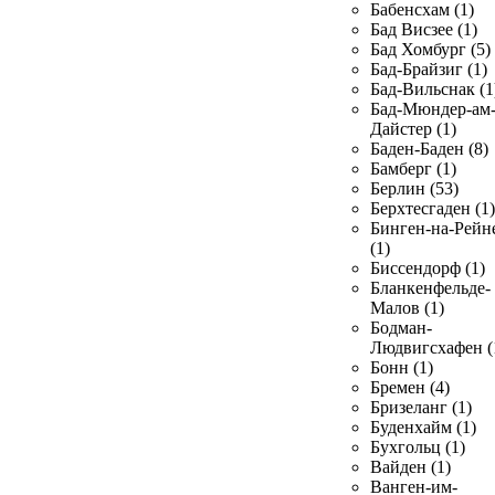
Бабенсхам (1)
Бад Висзее (1)
Бад Хомбург (5)
Бад-Брайзиг (1)
Бад-Вильснак (1
Бад-Мюндер-ам
Дайстер (1)
Баден-Баден (8)
Бамберг (1)
Берлин (53)
Берхтесгаден (1)
Бинген-на-Рейн
(1)
Биссендорф (1)
Бланкенфельде-
Малов (1)
Бодман-
Людвигсхафен (
Бонн (1)
Бремен (4)
Бризеланг (1)
Буденхайм (1)
Бухгольц (1)
Вайден (1)
Ванген-им-