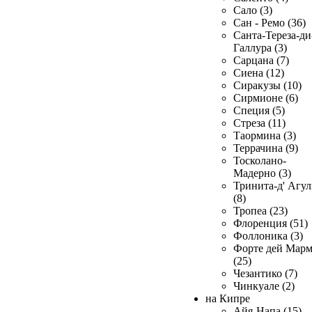
Сало (3)
Сан - Ремо (36)
Санта-Тереза-ди
Галлура (3)
Сарцана (7)
Сиена (12)
Сиракузы (10)
Сирмионе (6)
Специя (5)
Стреза (11)
Таормина (3)
Террачина (9)
Тосколано-
Мадерно (3)
Тринита-д' Агул
(8)
Тропеа (23)
Флоренция (51)
Фоллоника (3)
Форте дей Мар
(25)
Чезантико (7)
Чинкуале (2)
на Кипре
Айя-Напа (15)