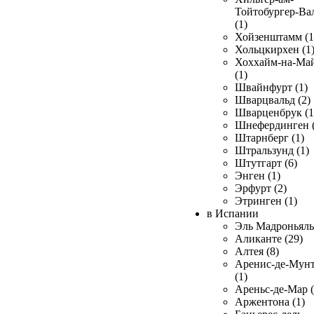
Тойтобургер-Ва
(1)
Хойзенштамм (1
Хольцкирхен (1
Хоххайм-на-Ма
(1)
Швайнфурт (1)
Шварцвальд (2)
Шварценбрук (1
Шнефердинген (
Штарнберг (1)
Штральзунд (1)
Штутгарт (6)
Энген (1)
Эрфурт (2)
Этринген (1)
в Испании
Эль Мадроньяль 
Аликанте (29)
Алтея (8)
Аренис-де-Мун
(1)
Ареньс-де-Мар (
Аржентона (1)