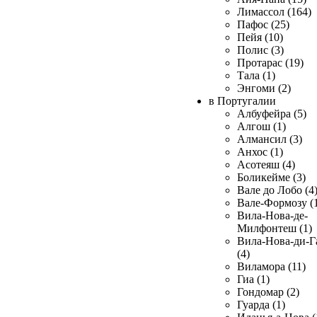
Лимассол (164)
Пафос (25)
Пейя (10)
Полис (3)
Протарас (19)
Тала (1)
Энгоми (2)
в Португалии
Албуфейра (5)
Алгош (1)
Алмансил (3)
Анхос (1)
Асотеяш (4)
Боликейме (3)
Вале до Лобо (4
Вале-Формозу (
Вила-Нова-де-
Милфонтеш (1)
Вила-Нова-ди-Г
(4)
Виламора (11)
Гиа (1)
Гондомар (2)
Гуарда (1)