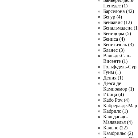
Баньерес-дель-
Пенедес (1)
Барселона (42)
Бегур (4)
Бенаавис (12)
Бенальмадена (1
Бенидорм (5)
Бениса (4)
Бенитачель (3)
Бланес (3)
Валь-де-Сан-
Висенте (1)
Гольф-дель-Сур 
Гуим (1)
Дения (1)
Деэса де
Кампоамор (1)
Ибица (4)
Кабо Роч (4)
Кабрера-де-Мар 
Кабрилс (1)
Кальдас-де-
Малавелья (4)
Кальпе (22)
Камбрильс (2)