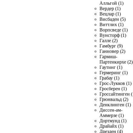
Алльгой (1)
Вердер (1)
Вецлар (1)
Висбаден (5)
Виттлих (1)
Ворпсведе (1)
Вунсторф (1)
Галле (2)
Гамбург (9)
Ганновер (2)
Гармиш-
Партенкирхе (2)
Гаутинг (1)
Гермеринг (1)
Грабау (1)
Грос-Лукков (1)
Гросберен (1)
Гроссайтинген (
Грюнвальд (2)
Денклинген (1)
Диссен-ам-
Аммерзе (1)
Дортмунд (1)
Драйайх (1)
Дрезден (4)