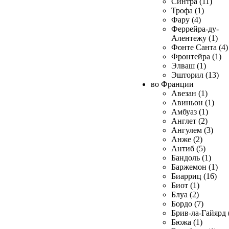
Синтра (11)
Трофа (1)
Фару (4)
Феррейра-ду-
Алентежу (1)
Фонте Санта (4)
Фронтейра (1)
Элваш (1)
Эшторил (13)
во Франции
Авезан (1)
Авиньон (1)
Амбуаз (1)
Англет (2)
Ангулем (3)
Анже (2)
Антиб (5)
Бандоль (1)
Баржемон (1)
Биарриц (16)
Биот (1)
Блуа (2)
Бордо (7)
Брив-ла-Гайярд 
Бюжа (1)