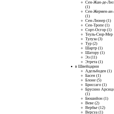
Сен-Жан-де-Лю
(1)
Сен-Жермен-ан
(1)
Сен-Люнер (1)
Сен-Тропе (1)
Сорт-Осгор (1)
Теуль-Сюр-Мер 
Тулуза (3)
Тур (2)
Шартр (1)
Шатору (1)
Эз (11)
Этрета (1)
в Швейцарии
Адельбоден (1)
Басен (1)
Блоне (5)
Бриссаго (1)
Брусино Арсиц
(1)
Бюшийон (1)
Веве (2)
Вербье (12)
Версуа (1)