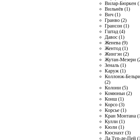
Вилар-Бюркен (
Вильнёв (1)
Вич (1)
Гранво (2)
Грансон (1)
Гштад (4)
Давос (1)
Женева (9)
Жентод (1)
Жингэн (2)
Жутан-Мезери (
Зеналь (1)
Каруж (1)
Коллонж-Бельр
(2)
Колони (5)
Комюньи (2)
Конш (1)
Корсо (3)
Корсье (1)
Кран Монтана (
Кулли (1)
Кюли (1)
Кюснахт (3)
Ла Тур-де-Пей (