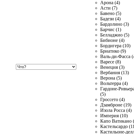
Арона (4)
Асти (7)
Бавено (5)
Бадези (4)
Бардолино (3)
Барчис (1)
Белладжио (5)
Бибионе (4)
Бордигера (10)
Бриатико (9)
Валь-ди-Фасса (
Варесе (8)
Хочу
Венеция (3)
купить
Вербания (13)
Верона (5)
Вольтерра (4)
Гардоне-Ривьер
(5)
Гроссето (4)
Дзамброне (19)
Изола Росса (4)
Империя (10)
Капо Ватикано (
Кастельсардо (1
Кастильоне-делл