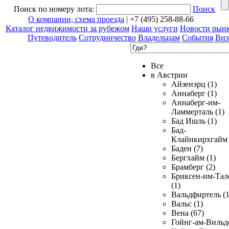
Поиск по номеру лота:
Поиск
О компании, схема проезда
| +7 (495) 258-88-66
Каталог недвижимости за рубежом
Наши услуги
Новости рын
Путеводитель
Сотрудничество
Владельцам
События
Виз
Все
в Австрии
Айзенэрц (1)
Аннаберг (1)
Аннаберг-им-
Ламмерталь (1)
Бад Ишль (1)
Бад-
Клайнкирхгайм 
Баден (7)
Бергхайм (1)
Брамберг (2)
Бриксен-им-Тал
(1)
Вальдфиртель (1
Вальс (1)
Вена (67)
Гойнг-ам-Вильд