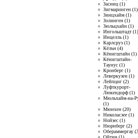
Засниц (1)
Зигмаринген (1)
Зинцхайм (1)
Золинген (1)
Зюльцхайн (1)
Ингольштадт (1
Инцелль (1)
Карлсруэ (1)
Кёльн (4)
Кёнигштайн (1)
Кёнигштайн-
Таунус (1)
Кронберг (1)
Леверкузен (1)
Лейпциг (2)
Луфткурорт-
Люкендорф (1)
Мюльхайм-на-Р
(1)
Мюнхен (20)
Николасзее (1)
Нойзес (1)
Нюрнберг (2)
Обераммергау (3
Ойтин (1)