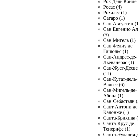
Рок Дэль Конде 
Росас (4)
Рохалес (1)
Сагаро (1)
Сан Августин (1
Сан Евгенио Ал
(5)
Сан Мигель (1)
Сан Фелиу де
Гишольс (1)
Сан-Андрес-де-
Льеванерас (1)
Сан-Жуст-Десве
(11)
Сан-Кугат-дель-
Вальес (6)
Сан-Мигель-де-
Абона (1)
Сан-Себастьян (
Сант Антони де
Калонже (1)
Санта-Брихида (
Санта-Крус-де-
Тенерифе (1)
Санта-Эулалия-д