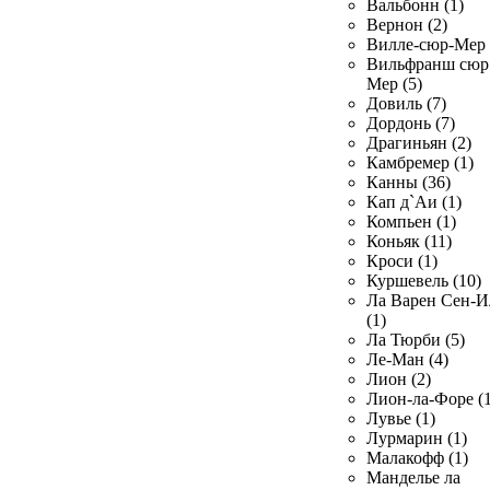
Вальбонн (1)
Вернон (2)
Вилле-сюр-Мер 
Вильфранш сюр
Мер (5)
Довиль (7)
Дордонь (7)
Драгиньян (2)
Камбремер (1)
Канны (36)
Кап д`Аи (1)
Компьен (1)
Коньяк (11)
Кроси (1)
Куршевель (10)
Ла Варен Сен-И
(1)
Ла Тюрби (5)
Ле-Ман (4)
Лион (2)
Лион-ла-Форе (1
Лувье (1)
Лурмарин (1)
Малакофф (1)
Манделье ла