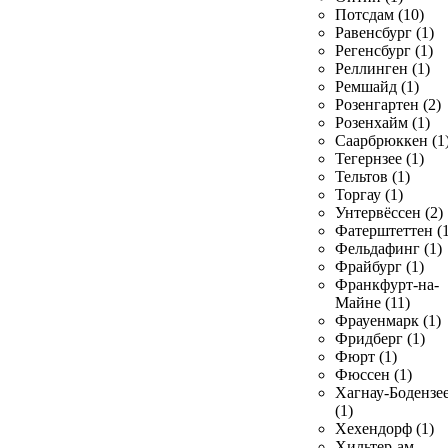
Потсдам (10)
Равенсбург (1)
Регенсбург (1)
Реллинген (1)
Ремшайд (1)
Розенгартен (2)
Розенхайм (1)
Саарбрюккен (1
Тегернзее (1)
Тельтов (1)
Торгау (1)
Унтервёссен (2)
Фатерштеттен (1
Фельдафинг (1)
Фрайбург (1)
Франкфурт-на-
Майне (11)
Фрауенмарк (1)
Фридберг (1)
Фюрт (1)
Фюссен (1)
Хагнау-Бодензе
(1)
Хехендорф (1)
Хильтер-ам-