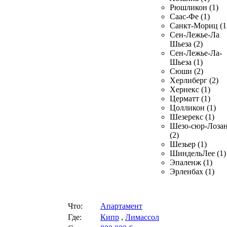
Рюшликон (1)
Саас-Фе (1)
Санкт-Мориц (1
Сен-Лежье-Ла
Шьеза (2)
Сен-Лежье-Ла-
Шьеза (1)
Сюши (2)
Херлиберг (2)
Хернекс (1)
Церматт (1)
Цолликон (1)
Шезерекс (1)
Шезо-сюр-Лоза
(2)
Шезьер (1)
ШиндельЛее (1)
Эпаленж (1)
Эрленбах (1)
Что:
Апартамент
Где:
Кипр
,
Лимассол