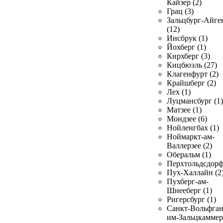
Кайзер (2)
Грац (3)
Зальцбург-Айге
(12)
Инсбрук (1)
Йохберг (1)
Кирхберг (3)
Кицбюэль (27)
Клагенфурт (2)
Крайшберг (2)
Лех (1)
Луцмансбург (1)
Матзее (1)
Мондзее (6)
Нойленгбах (1)
Ноймаркт-ам-
Валлерзее (2)
Оберальм (1)
Перхтольдсдорф
Пух-Халлайн (2
Пухберг-ам-
Шнееберг (1)
Ригерсбург (1)
Санкт-Вольфган
им-Зальцкаммер