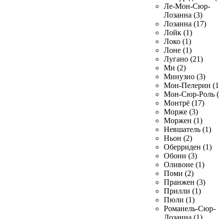
Ле-Мон-Сюр-
Лозанна (3)
Лозанна (17)
Лойк (1)
Локо (1)
Лоне (1)
Лугано (21)
Ми (2)
Минузио (3)
Мон-Пелерин (1
Мон-Сюр-Роль (
Монтрё (17)
Морже (3)
Моржен (1)
Невшатель (1)
Ньон (2)
Оберриден (1)
Обонн (3)
Оливоне (1)
Поми (2)
Пранжен (3)
Прилли (1)
Пюли (1)
Романель-Сюр-
Лозанна (1)