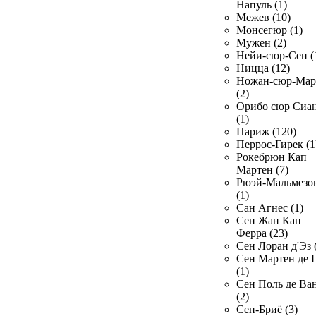
Напуль (1)
Межев (10)
Монсегюр (1)
Мужен (2)
Нейи-сюр-Сен (
Ницца (12)
Ножан-сюр-Ма
(2)
Орибо сюр Сиа
(1)
Париж (120)
Перрос-Гирек (1
Рокебрюн Кап
Мартен (7)
Рюэй-Мальмезо
(1)
Сан Агнес (1)
Сен Жан Кап
Ферра (23)
Сен Лоран д'Эз 
Сен Мартен де 
(1)
Сен Поль де Ва
(2)
Сен-Бриё (3)