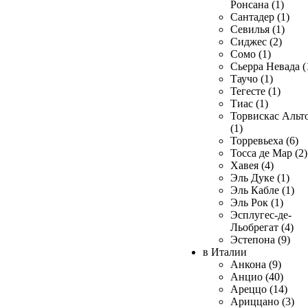
Ронсана (1)
Сантадер (1)
Севилья (1)
Сиджес (2)
Сомо (1)
Сьерра Невада (
Таучо (1)
Тегесте (1)
Тиас (1)
Торвискас Альт
(1)
Торревьеха (6)
Тосса де Мар (2)
Хавея (4)
Эль Дуке (1)
Эль Кабле (1)
Эль Рок (1)
Эсплугес-де-
Льобрегат (4)
Эстепона (9)
в Италии
Анкона (9)
Анцио (40)
Ареццо (14)
Ариццано (3)