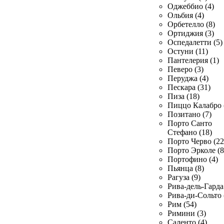
Оджеббио (4)
Ольбия (4)
Орбетелло (8)
Ортиджия (3)
Оспедалетти (5)
Остуни (11)
Пантелерия (1)
Певеро (3)
Перуджа (4)
Пескара (31)
Пиза (18)
Пиццо Калабро 
Позитано (7)
Порто Санто
Стефано (18)
Порто Черво (22
Порто Эрколе (8
Портофино (4)
Пьянца (8)
Рагуза (9)
Рива-дель-Гарда 
Рива-ди-Сольто 
Рим (54)
Римини (3)
Саленто (4)