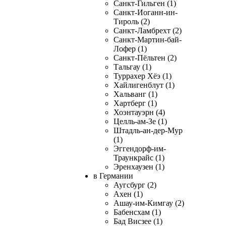
Санкт-Гильген (1)
Санкт-Иоганн-ин-
Тироль (2)
Санкт-Ламбрехт (2)
Санкт-Мартин-бай-
Лофер (1)
Санкт-Пёльтен (2)
Тальгау (1)
Туррахер Хёэ (1)
Хайлигенблут (1)
Хальванг (1)
Хартберг (1)
Хоэнтауэрн (4)
Целль-ам-Зе (1)
Штадль-ан-дер-Мур
(1)
Эггендорф-им-
Траункрайс (1)
Эренхаузен (1)
в Германии
Аугсбург (2)
Ахен (1)
Ашау-им-Кимгау (2)
Бабенсхам (1)
Бад Висзее (1)