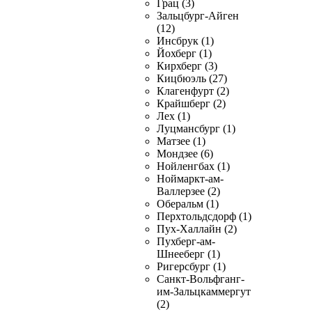
Грац (3)
Зальцбург-Айген
(12)
Инсбрук (1)
Йохберг (1)
Кирхберг (3)
Кицбюэль (27)
Клагенфурт (2)
Крайшберг (2)
Лех (1)
Луцмансбург (1)
Матзее (1)
Мондзее (6)
Нойленгбах (1)
Ноймаркт-ам-
Валлерзее (2)
Оберальм (1)
Перхтольдсдорф (1)
Пух-Халлайн (2)
Пухберг-ам-
Шнееберг (1)
Ригерсбург (1)
Санкт-Вольфганг-
им-Зальцкаммергут
(2)