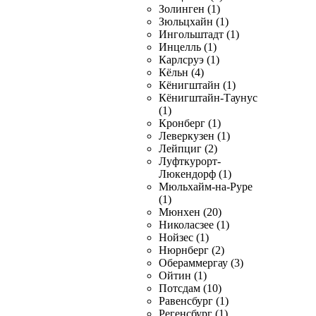
Золинген (1)
Зюльцхайн (1)
Ингольштадт (1)
Инцелль (1)
Карлсруэ (1)
Кёльн (4)
Кёнигштайн (1)
Кёнигштайн-Таунус
(1)
Кронберг (1)
Леверкузен (1)
Лейпциг (2)
Луфткурорт-
Люкендорф (1)
Мюльхайм-на-Руре
(1)
Мюнхен (20)
Николасзее (1)
Нойзес (1)
Нюрнберг (2)
Обераммергау (3)
Ойтин (1)
Потсдам (10)
Равенсбург (1)
Регенсбург (1)