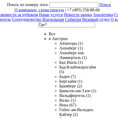
Поиск по номеру лота:
Поиск
О компании, схема проезда
| +7 (495) 258-88-66
ижимости за рубежом
Наши услуги
Новости рынка
Аналитика
Ст
дитель
Сотрудничество
Владельцам
События
Визовый отдел
О к
Все
в Австрии
Айзенэрц (1)
Аннаберг (1)
Аннаберг-им-
Ламмерталь (1)
Бад Ишль (1)
Бад-Клайнкирхгайм
(5)
Баден (7)
Бергхайм (1)
Брамберг (2)
Бриксен-им-Тале (1)
Вальдфиртель (1)
Вальс (1)
Вена (67)
Гойнг-ам-Вильден-
Кайзер (2)