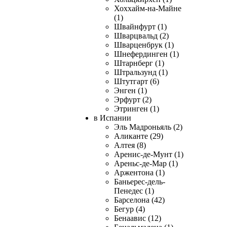
Хоххайм-на-Майне
(1)
Швайнфурт (1)
Шварцвальд (2)
Шварценбрук (1)
Шнефердинген (1)
Штарнберг (1)
Штральзунд (1)
Штутгарт (6)
Энген (1)
Эрфурт (2)
Этринген (1)
в Испании
Эль Мадроньяль (2)
Аликанте (29)
Алтея (8)
Аренис-де-Мунт (1)
Ареньс-де-Мар (1)
Аржентона (1)
Баньерес-дель-
Пенедес (1)
Барселона (42)
Бегур (4)
Бенаавис (12)