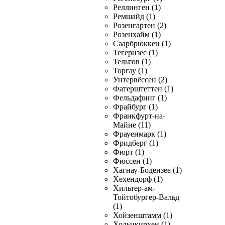
Реллинген (1)
Ремшайд (1)
Розенгартен (2)
Розенхайм (1)
Саарбрюккен (1)
Тегернзее (1)
Тельтов (1)
Торгау (1)
Унтервёссен (2)
Фатерштеттен (1)
Фельдафинг (1)
Фрайбург (1)
Франкфурт-на-
Майне (11)
Фрауенмарк (1)
Фридберг (1)
Фюрт (1)
Фюссен (1)
Хагнау-Бодензее (1)
Хехендорф (1)
Хильтер-ам-
Тойтобургер-Вальд
(1)
Хойзенштамм (1)
Хольцкирхен (1)