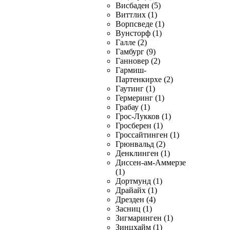
Висбаден (5)
Виттлих (1)
Ворпсведе (1)
Вунсторф (1)
Галле (2)
Гамбург (9)
Ганновер (2)
Гармиш-
Партенкирхе (2)
Гаутинг (1)
Гермеринг (1)
Грабау (1)
Грос-Лукков (1)
Гросберен (1)
Гроссайтинген (1)
Грюнвальд (2)
Денклинген (1)
Диссен-ам-Аммерзе
(1)
Дортмунд (1)
Драйайх (1)
Дрезден (4)
Засниц (1)
Зигмаринген (1)
Зинцхайм (1)