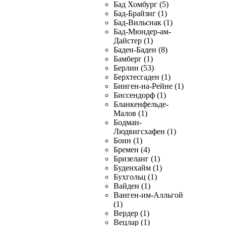
Бад Хомбург (5)
Бад-Брайзиг (1)
Бад-Вильснак (1)
Бад-Мюндер-ам-
Дайстер (1)
Баден-Баден (8)
Бамберг (1)
Берлин (53)
Берхтесгаден (1)
Бинген-на-Рейне (1)
Биссендорф (1)
Бланкенфельде-
Малов (1)
Бодман-
Людвигсхафен (1)
Бонн (1)
Бремен (4)
Бризеланг (1)
Буденхайм (1)
Бухгольц (1)
Вайден (1)
Ванген-им-Алльгой
(1)
Вердер (1)
Вецлар (1)