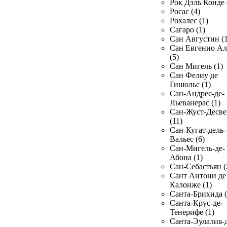
Рок Дэль Конде 
Росас (4)
Рохалес (1)
Сагаро (1)
Сан Августин (1
Сан Евгенио Ал
(5)
Сан Мигель (1)
Сан Фелиу де
Гишольс (1)
Сан-Андрес-де-
Льеванерас (1)
Сан-Жуст-Десве
(11)
Сан-Кугат-дель-
Вальес (6)
Сан-Мигель-де-
Абона (1)
Сан-Себастьян (
Сант Антони де
Калонже (1)
Санта-Брихида (
Санта-Крус-де-
Тенерифе (1)
Санта-Эулалия-д