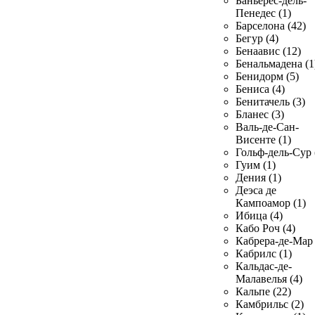
Баньерес-дель-
Пенедес (1)
Барселона (42)
Бегур (4)
Бенаавис (12)
Бенальмадена (1
Бенидорм (5)
Бениса (4)
Бенитачель (3)
Бланес (3)
Валь-де-Сан-
Висенте (1)
Гольф-дель-Сур 
Гуим (1)
Дения (1)
Деэса де
Кампоамор (1)
Ибица (4)
Кабо Роч (4)
Кабрера-де-Мар 
Кабрилс (1)
Кальдас-де-
Малавелья (4)
Кальпе (22)
Камбрильс (2)