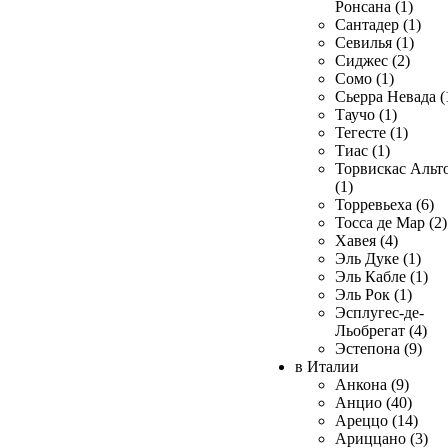
Ронсана (1)
Сантадер (1)
Севилья (1)
Сиджес (2)
Сомо (1)
Сьерра Невада (
Таучо (1)
Тегесте (1)
Тиас (1)
Торвискас Альт
(1)
Торревьеха (6)
Тосса де Мар (2)
Хавея (4)
Эль Дуке (1)
Эль Кабле (1)
Эль Рок (1)
Эсплугес-де-
Льобрегат (4)
Эстепона (9)
в Италии
Анкона (9)
Анцио (40)
Ареццо (14)
Ариццано (3)