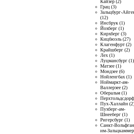
Кайзер (2)
Грац (3)
Зальцбург-Айге
(12)
Инсбрук (1)
Йохберг (1)
Кирхберг (3)
Кицбюэль (27)
Клагенфурт (2)
Крайшберг (2)
Лех (1)
Луцмансбург (1)
Матзее (1)
Мондзее (6)
Нойленгбах (1)
Ноймаркт-ам-
Валлерзее (2)
Оберальм (1)
Перхтольдсдорф
Пух-Халлайн (2
Пухберг-ам-
Шнееберг (1)
Ригерсбург (1)
Санкт-Вольфган
им-Зальцкаммер