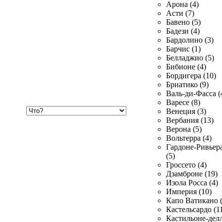
Арона (4)
Асти (7)
Бавено (5)
Бадези (4)
Бардолино (3)
Барчис (1)
Белладжио (5)
Бибионе (4)
Бордигера (10)
Бриатико (9)
Валь-ди-Фасса (
Варесе (8)
Хочу
Венеция (3)
купить
Вербания (13)
Верона (5)
Вольтерра (4)
Гардоне-Ривьер
(5)
Гроссето (4)
Дзамброне (19)
Изола Росса (4)
Империя (10)
Капо Ватикано (
Кастельсардо (1
Кастильоне-делл