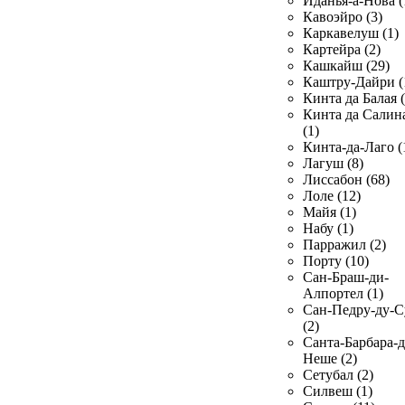
Иданья-а-Нова (
Кавоэйро (3)
Каркавелуш (1)
Картейра (2)
Кашкайш (29)
Каштру-Дайри (
Кинта да Балая (
Кинта да Салин
(1)
Кинта-да-Лаго (
Лагуш (8)
Лиссабон (68)
Лоле (12)
Майя (1)
Набу (1)
Парражил (2)
Порту (10)
Сан-Браш-ди-
Алпортел (1)
Сан-Педру-ду-С
(2)
Санта-Барбара-д
Неше (2)
Сетубал (2)
Силвеш (1)