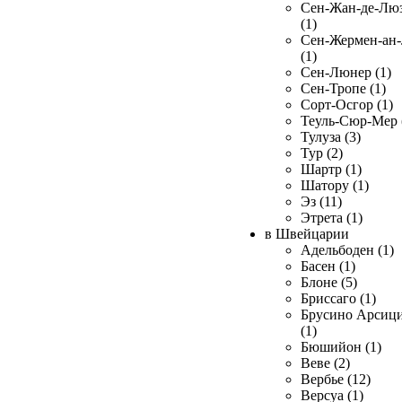
Сен-Жан-де-Лю
(1)
Сен-Жермен-ан
(1)
Сен-Люнер (1)
Сен-Тропе (1)
Сорт-Осгор (1)
Теуль-Сюр-Мер 
Тулуза (3)
Тур (2)
Шартр (1)
Шатору (1)
Эз (11)
Этрета (1)
в Швейцарии
Адельбоден (1)
Басен (1)
Блоне (5)
Бриссаго (1)
Брусино Арсиц
(1)
Бюшийон (1)
Веве (2)
Вербье (12)
Версуа (1)