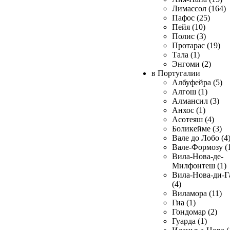
Лимассол (164)
Пафос (25)
Пейя (10)
Полис (3)
Протарас (19)
Тала (1)
Энгоми (2)
в Португалии
Албуфейра (5)
Алгош (1)
Алмансил (3)
Анхос (1)
Асотеяш (4)
Боликейме (3)
Вале до Лобо (4
Вале-Формозу (
Вила-Нова-де-
Милфонтеш (1)
Вила-Нова-ди-Г
(4)
Виламора (11)
Гиа (1)
Гондомар (2)
Гуарда (1)