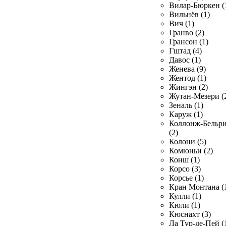
Вилар-Бюркен (
Вильнёв (1)
Вич (1)
Гранво (2)
Грансон (1)
Гштад (4)
Давос (1)
Женева (9)
Жентод (1)
Жингэн (2)
Жутан-Мезери (
Зеналь (1)
Каруж (1)
Коллонж-Бельр
(2)
Колони (5)
Комюньи (2)
Конш (1)
Корсо (3)
Корсье (1)
Кран Монтана (
Кулли (1)
Кюли (1)
Кюснахт (3)
Ла Тур-де-Пей (