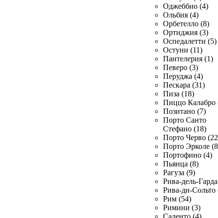
Оджеббио (4)
Ольбия (4)
Орбетелло (8)
Ортиджия (3)
Оспедалетти (5)
Остуни (11)
Пантелерия (1)
Певеро (3)
Перуджа (4)
Пескара (31)
Пиза (18)
Пиццо Калабро 
Позитано (7)
Порто Санто
Стефано (18)
Порто Черво (22
Порто Эрколе (8
Портофино (4)
Пьянца (8)
Рагуза (9)
Рива-дель-Гарда 
Рива-ди-Сольто 
Рим (54)
Римини (3)
Саленто (4)