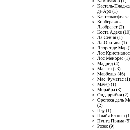
Кампоамор (1)
Кастель-Пладжа
де-Аро (1)
Кастельдефельс 
Корбера-де-
Льобрегат (2)
Коста Адехе (10
Ла Сения (1)
Ла-Оротава (1)
Ллорет де Мар (
Лос Кристианос 
Лос Менорес (1)
Мадрид (4)
Малага (23)
Марбелья (46)
Мас Фуматас (1)
Мачер (1)
Морайра (3)
Ондаррибия (2)
Оропеса дель М
(2)
Пау (1)
Плайя Бланка (1
Пунта Прима (5
Розес (9)