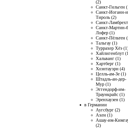
(2)
Санкт-Гильген (
Санкт-Иоганн-и
Тироль (2)
Санкт-Ламбрехт 
Санкт-Мартин-б
Лофер (1)
Санкт-Пёльтен (
Тальгау (1)
Туррахер Хёэ (1
Хайлигенблут (
Хальванг (1)
Хартберг (1)
Хоэнтауэрн (4)
Целль-ам-Зе (1)
Штадль-ан-дер-
Мур (1)
Эггендорф-им-
Траункрайс (1)
Эренхаузен (1)
в Германии
Аугсбург (2)
Ахен (1)
Ашау-им-Кимга
(2)