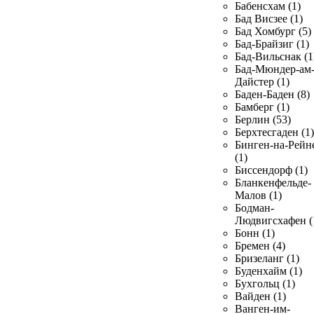
Бабенсхам (1)
Бад Висзее (1)
Бад Хомбург (5)
Бад-Брайзиг (1)
Бад-Вильснак (1
Бад-Мюндер-ам
Дайстер (1)
Баден-Баден (8)
Бамберг (1)
Берлин (53)
Берхтесгаден (1)
Бинген-на-Рейн
(1)
Биссендорф (1)
Бланкенфельде-
Малов (1)
Бодман-
Людвигсхафен (
Бонн (1)
Бремен (4)
Бризеланг (1)
Буденхайм (1)
Бухгольц (1)
Вайден (1)
Ванген-им-