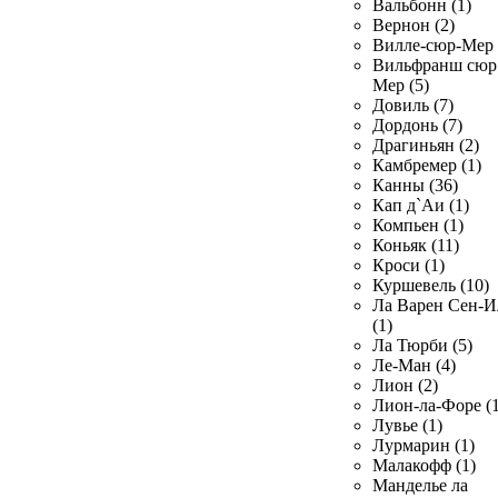
Вальбонн (1)
Вернон (2)
Вилле-сюр-Мер 
Вильфранш сюр
Мер (5)
Довиль (7)
Дордонь (7)
Драгиньян (2)
Камбремер (1)
Канны (36)
Кап д`Аи (1)
Компьен (1)
Коньяк (11)
Кроси (1)
Куршевель (10)
Ла Варен Сен-И
(1)
Ла Тюрби (5)
Ле-Ман (4)
Лион (2)
Лион-ла-Форе (1
Лувье (1)
Лурмарин (1)
Малакофф (1)
Манделье ла