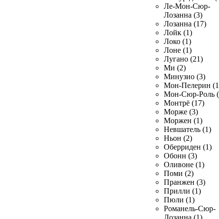
Ле-Мон-Сюр-
Лозанна (3)
Лозанна (17)
Лойк (1)
Локо (1)
Лоне (1)
Лугано (21)
Ми (2)
Минузио (3)
Мон-Пелерин (1
Мон-Сюр-Роль (
Монтрё (17)
Морже (3)
Моржен (1)
Невшатель (1)
Ньон (2)
Оберриден (1)
Обонн (3)
Оливоне (1)
Поми (2)
Пранжен (3)
Прилли (1)
Пюли (1)
Романель-Сюр-
Лозанна (1)