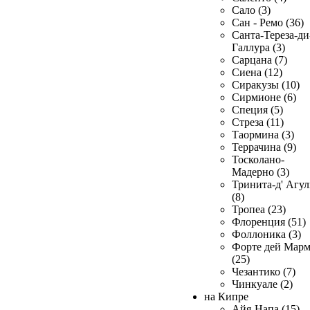
Сало (3)
Сан - Ремо (36)
Санта-Тереза-ди
Галлура (3)
Сарцана (7)
Сиена (12)
Сиракузы (10)
Сирмионе (6)
Специя (5)
Стреза (11)
Таормина (3)
Террачина (9)
Тосколано-
Мадерно (3)
Тринита-д' Агул
(8)
Тропеа (23)
Флоренция (51)
Фоллоника (3)
Форте дей Мар
(25)
Чезантико (7)
Чинкуале (2)
на Кипре
Айя-Напа (15)