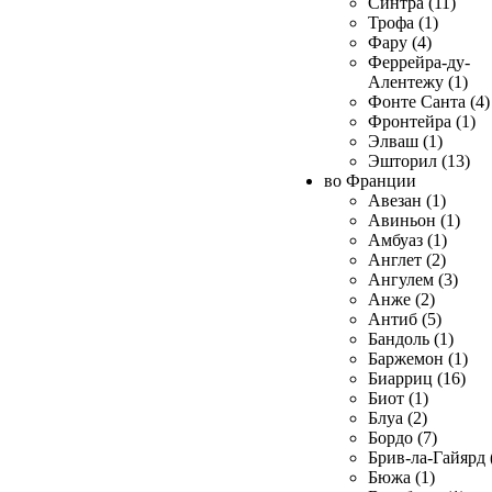
Синтра (11)
Трофа (1)
Фару (4)
Феррейра-ду-
Алентежу (1)
Фонте Санта (4)
Фронтейра (1)
Элваш (1)
Эшторил (13)
во Франции
Авезан (1)
Авиньон (1)
Амбуаз (1)
Англет (2)
Ангулем (3)
Анже (2)
Антиб (5)
Бандоль (1)
Баржемон (1)
Биарриц (16)
Биот (1)
Блуа (2)
Бордо (7)
Брив-ла-Гайярд 
Бюжа (1)