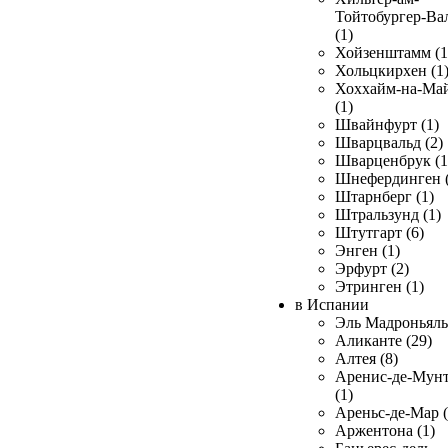
Тойтобургер-Ва
(1)
Хойзенштамм (1
Хольцкирхен (1
Хоххайм-на-Ма
(1)
Швайнфурт (1)
Шварцвальд (2)
Шварценбрук (1
Шнефердинген (
Штарнберг (1)
Штральзунд (1)
Штутгарт (6)
Энген (1)
Эрфурт (2)
Этринген (1)
в Испании
Эль Мадроньяль 
Аликанте (29)
Алтея (8)
Аренис-де-Мун
(1)
Ареньс-де-Мар (
Аржентона (1)