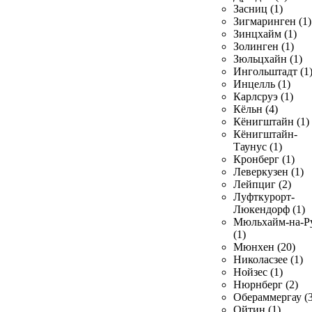
Засниц (1)
Зигмаринген (1)
Зинцхайм (1)
Золинген (1)
Зюльцхайн (1)
Ингольштадт (1
Инцелль (1)
Карлсруэ (1)
Кёльн (4)
Кёнигштайн (1)
Кёнигштайн-
Таунус (1)
Кронберг (1)
Леверкузен (1)
Лейпциг (2)
Луфткурорт-
Люкендорф (1)
Мюльхайм-на-Р
(1)
Мюнхен (20)
Николасзее (1)
Нойзес (1)
Нюрнберг (2)
Обераммергау (3
Ойтин (1)