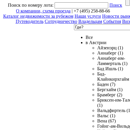
Поиск по номеру лота:
Поиск
О компании, схема проезда
| +7 (495) 258-88-66
Каталог недвижимости за рубежом
Наши услуги
Новости рын
Путеводитель
Сотрудничество
Владельцам
События
Виз
Все
в Австрии
Айзенэрц (1)
Аннаберг (1)
Аннаберг-им-
Ламмерталь (1)
Бад Ишль (1)
Бад-
Клайнкирхгайм 
Баден (7)
Бергхайм (1)
Брамберг (2)
Бриксен-им-Тал
(1)
Вальдфиртель (1
Вальс (1)
Вена (67)
Гойнг-ам-Вильд