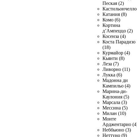
Пеская (2)
Кастильончелло 
Катания (8)
Комо (6)
Кортина
д’Ампеццо (2)
Косенза (4)
Коста Парадизо
(18)
Курмайор (4)
Кьянти (8)
Леза (7)
Ливорно (11)
Лукка (6)
Мадонна ди
Кампильо (4)
Марина-ди-
Каулония (5)
Марсала (3)
Мессина (5)
Милан (10)
Монте
Арджентарио (4
Неббьюно (3)
Неттуно (9)