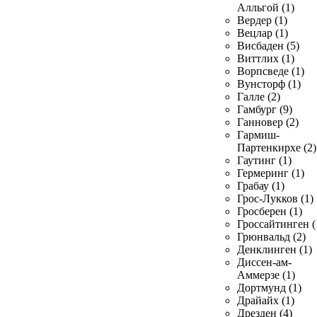
Алльгой (1)
Вердер (1)
Вецлар (1)
Висбаден (5)
Виттлих (1)
Ворпсведе (1)
Вунсторф (1)
Галле (2)
Гамбург (9)
Ганновер (2)
Гармиш-
Партенкирхе (2)
Гаутинг (1)
Гермеринг (1)
Грабау (1)
Грос-Лукков (1)
Гросберен (1)
Гроссайтинген (
Грюнвальд (2)
Денклинген (1)
Диссен-ам-
Аммерзе (1)
Дортмунд (1)
Драйайх (1)
Дрезден (4)