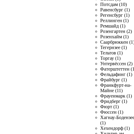
Потсдам (10)
Равенсбург (1)
Регенсбург (1)
Реллинген (1)
Ремшайд (1)
Розенгартен (2)
Розенхайм (1)
Саарбрюккен (1
Тегернзее (1)
Тельтов (1)
Торгау (1)
Унтервёссен (2)
Фатерштеттен (1
Фельдафинг (1)
Фрайбург (1)
Франкфурт-на-
Майне (11)
Фрауенмарк (1)
Фридберг (1)
Фюрт (1)
Фюссен (1)
Хагнау-Бодензе
(1)
Хехендорф (1)
Хильтер-ам-