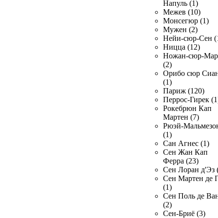
Напуль (1)
Межев (10)
Монсегюр (1)
Мужен (2)
Нейи-сюр-Сен (
Ницца (12)
Ножан-сюр-Ма
(2)
Орибо сюр Сиа
(1)
Париж (120)
Перрос-Гирек (1
Рокебрюн Кап
Мартен (7)
Рюэй-Мальмезо
(1)
Сан Агнес (1)
Сен Жан Кап
Ферра (23)
Сен Лоран д'Эз 
Сен Мартен де 
(1)
Сен Поль де Ва
(2)
Сен-Бриё (3)