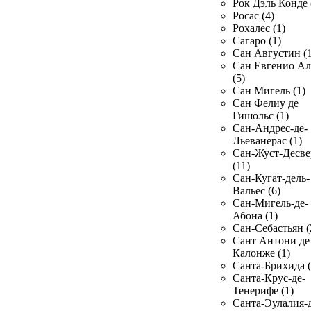
Рок Дэль Конде 
Росас (4)
Рохалес (1)
Сагаро (1)
Сан Августин (1
Сан Евгенио Ал
(5)
Сан Мигель (1)
Сан Фелиу де
Гишольс (1)
Сан-Андрес-де-
Льеванерас (1)
Сан-Жуст-Десве
(11)
Сан-Кугат-дель-
Вальес (6)
Сан-Мигель-де-
Абона (1)
Сан-Себастьян (
Сант Антони де
Калонже (1)
Санта-Брихида (
Санта-Крус-де-
Тенерифе (1)
Санта-Эулалия-д