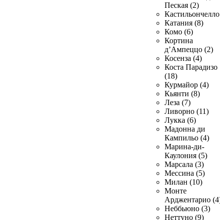
Пеская (2)
Кастильончелло 
Катания (8)
Комо (6)
Кортина
д’Ампеццо (2)
Косенза (4)
Коста Парадизо
(18)
Курмайор (4)
Кьянти (8)
Леза (7)
Ливорно (11)
Лукка (6)
Мадонна ди
Кампильо (4)
Марина-ди-
Каулония (5)
Марсала (3)
Мессина (5)
Милан (10)
Монте
Арджентарио (4
Неббьюно (3)
Неттуно (9)