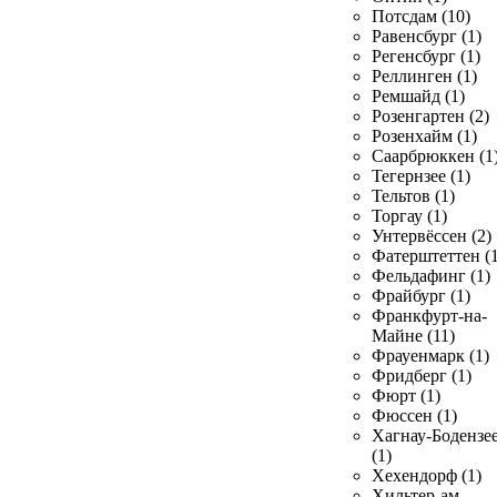
Потсдам (10)
Равенсбург (1)
Регенсбург (1)
Реллинген (1)
Ремшайд (1)
Розенгартен (2)
Розенхайм (1)
Саарбрюккен (1
Тегернзее (1)
Тельтов (1)
Торгау (1)
Унтервёссен (2)
Фатерштеттен (1
Фельдафинг (1)
Фрайбург (1)
Франкфурт-на-
Майне (11)
Фрауенмарк (1)
Фридберг (1)
Фюрт (1)
Фюссен (1)
Хагнау-Бодензе
(1)
Хехендорф (1)
Хильтер-ам-