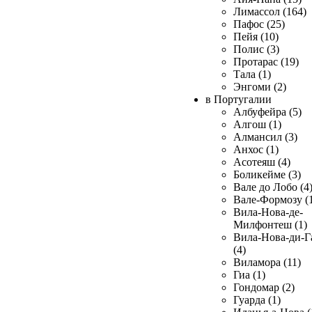
Лимассол (164)
Пафос (25)
Пейя (10)
Полис (3)
Протарас (19)
Тала (1)
Энгоми (2)
в Португалии
Албуфейра (5)
Алгош (1)
Алмансил (3)
Анхос (1)
Асотеяш (4)
Боликейме (3)
Вале до Лобо (4
Вале-Формозу (
Вила-Нова-де-
Милфонтеш (1)
Вила-Нова-ди-Г
(4)
Виламора (11)
Гиа (1)
Гондомар (2)
Гуарда (1)