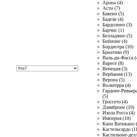
Арона (4)
Асти (7)
Бавено (5)
Бадези (4)
Бардолино (3)
Барчис (1)
Белладжио (5)
Бибионе (4)
Бордигера (10)
Бриатико (9)
Валь-ди-Фасса (
Варесе (8)
Хочу
Венеция (3)
купить
Вербания (13)
Верона (5)
Вольтерра (4)
Гардоне-Ривьер
(5)
Гроссето (4)
Дзамброне (19)
Изола Росса (4)
Империя (10)
Капо Ватикано (
Кастельсардо (1
Кастильоне-делл