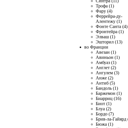
Синтра (11)
Трофа (1)
Фару (4)
Феррейра-ду-
Алентежу (1)
Фонте Санта (4)
Фронтейра (1)
Элваш (1)
Эшторил (13)
во Франции
Авезан (1)
Авиньон (1)
Амбуаз (1)
Англет (2)
Ангулем (3)
Анже (2)
Антиб (5)
Бандоль (1)
Баржемон (1)
Биарриц (16)
Биот (1)
Блуа (2)
Бордо (7)
Брив-ла-Гайярд 
Бюжа (1)