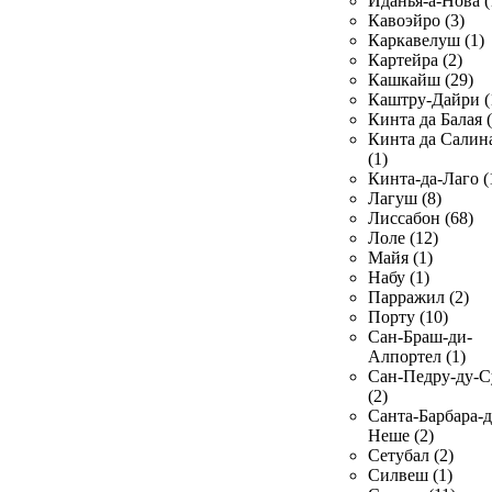
Иданья-а-Нова (
Кавоэйро (3)
Каркавелуш (1)
Картейра (2)
Кашкайш (29)
Каштру-Дайри (
Кинта да Балая (
Кинта да Салин
(1)
Кинта-да-Лаго (
Лагуш (8)
Лиссабон (68)
Лоле (12)
Майя (1)
Набу (1)
Парражил (2)
Порту (10)
Сан-Браш-ди-
Алпортел (1)
Сан-Педру-ду-С
(2)
Санта-Барбара-д
Неше (2)
Сетубал (2)
Силвеш (1)