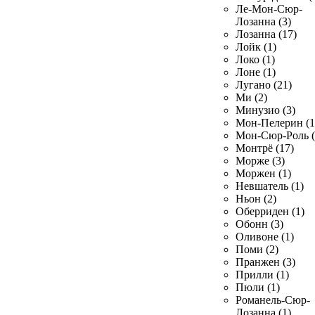
Ле-Мон-Сюр-
Лозанна (3)
Лозанна (17)
Лойк (1)
Локо (1)
Лоне (1)
Лугано (21)
Ми (2)
Минузио (3)
Мон-Пелерин (1
Мон-Сюр-Роль (
Монтрё (17)
Морже (3)
Моржен (1)
Невшатель (1)
Ньон (2)
Оберриден (1)
Обонн (3)
Оливоне (1)
Поми (2)
Пранжен (3)
Прилли (1)
Пюли (1)
Романель-Сюр-
Лозанна (1)