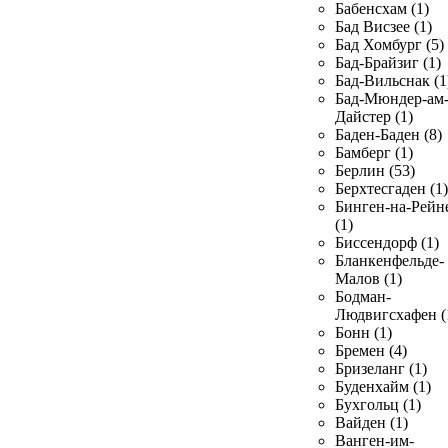
Бабенсхам (1)
Бад Висзее (1)
Бад Хомбург (5)
Бад-Брайзиг (1)
Бад-Вильснак (1
Бад-Мюндер-ам
Дайстер (1)
Баден-Баден (8)
Бамберг (1)
Берлин (53)
Берхтесгаден (1)
Бинген-на-Рейн
(1)
Биссендорф (1)
Бланкенфельде-
Малов (1)
Бодман-
Людвигсхафен (
Бонн (1)
Бремен (4)
Бризеланг (1)
Буденхайм (1)
Бухгольц (1)
Вайден (1)
Ванген-им-