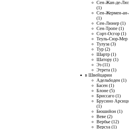
Сен-Жан-де-Лю
(1)
Сен-Жермен-ан
(1)
Сен-Люнер (1)
Сен-Тропе (1)
Сорт-Осгор (1)
Теуль-Сюр-Мер 
Тулуза (3)
Тур (2)
Шартр (1)
Шатору (1)
Эз (11)
Этрета (1)
в Швейцарии
Адельбоден (1)
Басен (1)
Блоне (5)
Бриссаго (1)
Брусино Арсиц
(1)
Бюшийон (1)
Веве (2)
Вербье (12)
Версуа (1)