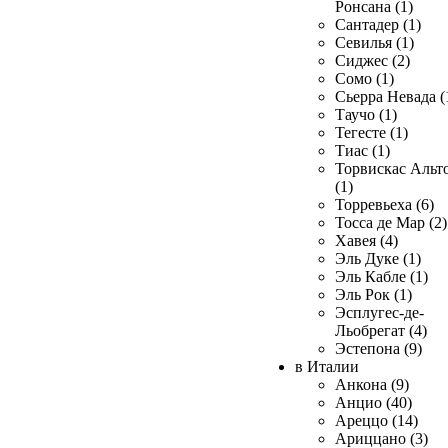
Ронсана (1)
Сантадер (1)
Севилья (1)
Сиджес (2)
Сомо (1)
Сьерра Невада (
Таучо (1)
Тегесте (1)
Тиас (1)
Торвискас Альт
(1)
Торревьеха (6)
Тосса де Мар (2)
Хавея (4)
Эль Дуке (1)
Эль Кабле (1)
Эль Рок (1)
Эсплугес-де-
Льобрегат (4)
Эстепона (9)
в Италии
Анкона (9)
Анцио (40)
Ареццо (14)
Ариццано (3)