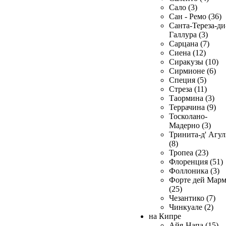
Сало (3)
Сан - Ремо (36)
Санта-Тереза-ди
Галлура (3)
Сарцана (7)
Сиена (12)
Сиракузы (10)
Сирмионе (6)
Специя (5)
Стреза (11)
Таормина (3)
Террачина (9)
Тосколано-
Мадерно (3)
Тринита-д' Агул
(8)
Тропеа (23)
Флоренция (51)
Фоллоника (3)
Форте дей Мар
(25)
Чезантико (7)
Чинкуале (2)
на Кипре
Айя-Напа (15)