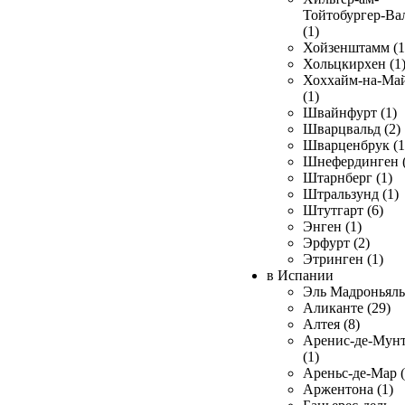
Тойтобургер-Ва
(1)
Хойзенштамм (1
Хольцкирхен (1
Хоххайм-на-Ма
(1)
Швайнфурт (1)
Шварцвальд (2)
Шварценбрук (1
Шнефердинген (
Штарнберг (1)
Штральзунд (1)
Штутгарт (6)
Энген (1)
Эрфурт (2)
Этринген (1)
в Испании
Эль Мадроньяль 
Аликанте (29)
Алтея (8)
Аренис-де-Мун
(1)
Ареньс-де-Мар (
Аржентона (1)