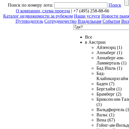
Поиск по номеру лота:
Поиск
О компании, схема проезда
| +7 (495) 258-88-66
Каталог недвижимости за рубежом
Наши услуги
Новости рын
Путеводитель
Сотрудничество
Владельцам
События
Виз
Все
в Австрии
Айзенэрц (1)
Аннаберг (1)
Аннаберг-им-
Ламмерталь (1)
Бад Ишль (1)
Бад-
Клайнкирхгайм 
Баден (7)
Бергхайм (1)
Брамберг (2)
Бриксен-им-Тал
(1)
Вальдфиртель (1
Вальс (1)
Вена (67)
Гойнг-ам-Вильд