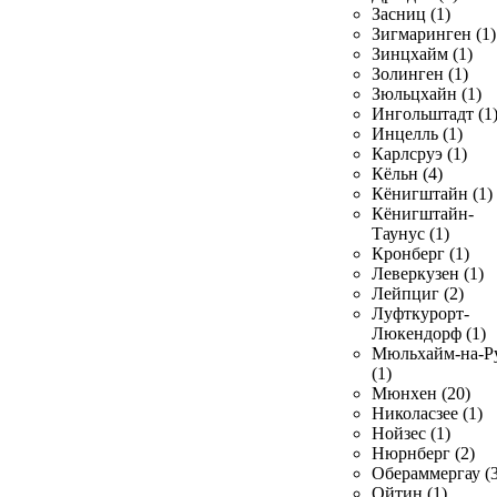
Засниц (1)
Зигмаринген (1)
Зинцхайм (1)
Золинген (1)
Зюльцхайн (1)
Ингольштадт (1
Инцелль (1)
Карлсруэ (1)
Кёльн (4)
Кёнигштайн (1)
Кёнигштайн-
Таунус (1)
Кронберг (1)
Леверкузен (1)
Лейпциг (2)
Луфткурорт-
Люкендорф (1)
Мюльхайм-на-Р
(1)
Мюнхен (20)
Николасзее (1)
Нойзес (1)
Нюрнберг (2)
Обераммергау (3
Ойтин (1)