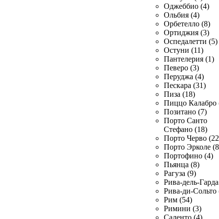
Оджеббио (4)
Ольбия (4)
Орбетелло (8)
Ортиджия (3)
Оспедалетти (5)
Остуни (11)
Пантелерия (1)
Певеро (3)
Перуджа (4)
Пескара (31)
Пиза (18)
Пиццо Калабро 
Позитано (7)
Порто Санто
Стефано (18)
Порто Черво (22
Порто Эрколе (8
Портофино (4)
Пьянца (8)
Рагуза (9)
Рива-дель-Гарда 
Рива-ди-Сольто 
Рим (54)
Римини (3)
Саленто (4)