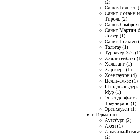
(2)
Санкт-Гильген (
Санкт-Иоганн-и
Тироль (2)
Санкт-Ламбрехт 
Санкт-Мартин-б
Лофер (1)
Санкт-Пёльтен (
Тальгау (1)
Туррахер Хёэ (1
Хайлигенблут (
Хальванг (1)
Хартберг (1)
Хоэнтауэрн (4)
Целль-ам-Зе (1)
Штадль-ан-дер-
Мур (1)
Эггендорф-им-
Траункрайс (1)
Эренхаузен (1)
в Германии
Аугсбург (2)
Ахен (1)
Ашау-им-Кимга
(2)