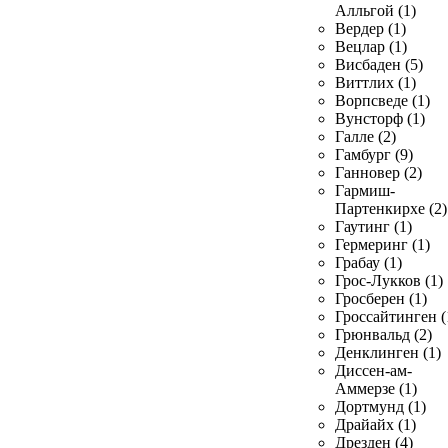
Алльгой (1)
Вердер (1)
Вецлар (1)
Висбаден (5)
Виттлих (1)
Ворпсведе (1)
Вунсторф (1)
Галле (2)
Гамбург (9)
Ганновер (2)
Гармиш-
Партенкирхе (2)
Гаутинг (1)
Гермеринг (1)
Грабау (1)
Грос-Лукков (1)
Гросберен (1)
Гроссайтинген (
Грюнвальд (2)
Денклинген (1)
Диссен-ам-
Аммерзе (1)
Дортмунд (1)
Драйайх (1)
Дрезден (4)