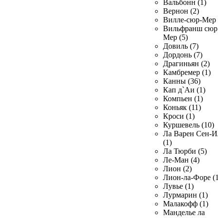
Вальбонн (1)
Вернон (2)
Вилле-сюр-Мер 
Вильфранш сюр
Мер (5)
Довиль (7)
Дордонь (7)
Драгиньян (2)
Камбремер (1)
Канны (36)
Кап д`Аи (1)
Компьен (1)
Коньяк (11)
Кроси (1)
Куршевель (10)
Ла Варен Сен-И
(1)
Ла Тюрби (5)
Ле-Ман (4)
Лион (2)
Лион-ла-Форе (1
Лувье (1)
Лурмарин (1)
Малакофф (1)
Манделье ла