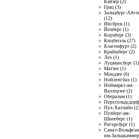
Кайзер (2)
Грац (3)
Зальцбург-Айге
(12)
Инсбрук (1)
Йохберг (1)
Кирхберг (3)
Кицбюэль (27)
Клагенфурт (2)
Крайшберг (2)
Лех (1)
Луцмансбург (1)
Матзее (1)
Мондзее (6)
Нойленгбах (1)
Ноймаркт-ам-
Валлерзее (2)
Оберальм (1)
Перхтольдсдорф
Пух-Халлайн (2
Пухберг-ам-
Шнееберг (1)
Ригерсбург (1)
Санкт-Вольфган
им-Зальцкаммер