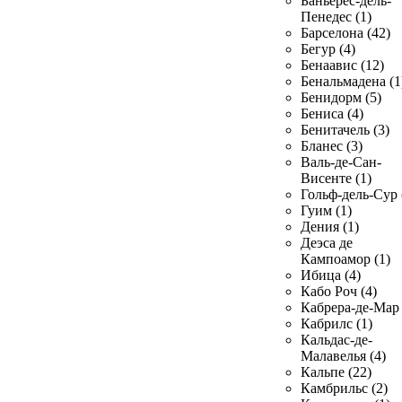
Баньерес-дель-
Пенедес (1)
Барселона (42)
Бегур (4)
Бенаавис (12)
Бенальмадена (1
Бенидорм (5)
Бениса (4)
Бенитачель (3)
Бланес (3)
Валь-де-Сан-
Висенте (1)
Гольф-дель-Сур 
Гуим (1)
Дения (1)
Деэса де
Кампоамор (1)
Ибица (4)
Кабо Роч (4)
Кабрера-де-Мар 
Кабрилс (1)
Кальдас-де-
Малавелья (4)
Кальпе (22)
Камбрильс (2)