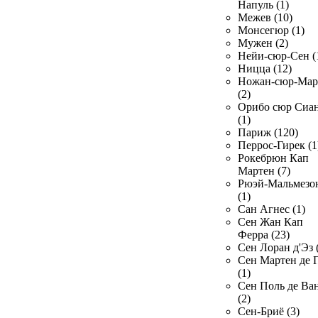
Напуль (1)
Межев (10)
Монсегюр (1)
Мужен (2)
Нейи-сюр-Сен (
Ницца (12)
Ножан-сюр-Ма
(2)
Орибо сюр Сиа
(1)
Париж (120)
Перрос-Гирек (1
Рокебрюн Кап
Мартен (7)
Рюэй-Мальмезо
(1)
Сан Агнес (1)
Сен Жан Кап
Ферра (23)
Сен Лоран д'Эз 
Сен Мартен де 
(1)
Сен Поль де Ва
(2)
Сен-Бриё (3)