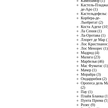
Кампоамор (1)
Кастель-Пладжа
де-Аро (1)
Кастельдефельс 
Корбера-де-
Льобрегат (2)
Коста Адехе (10
Ла Сения (1)
Ла-Оротава (1)
Ллорет де Мар (
Лос Кристианос 
Лос Менорес (1)
Мадрид (4)
Малага (23)
Марбелья (46)
Мас Фуматас (1)
Мачер (1)
Морайра (3)
Ондаррибия (2)
Оропеса дель М
(2)
Пау (1)
Плайя Бланка (1
Пунта Прима (5
Розес (9)