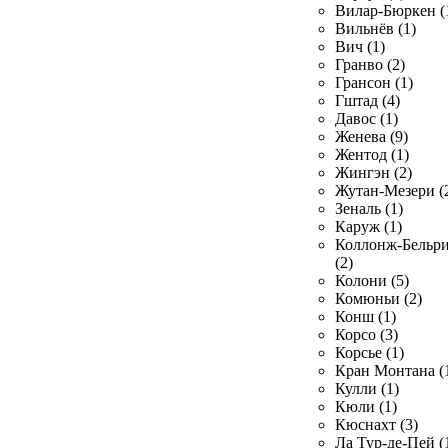
Вилар-Бюркен (
Вильнёв (1)
Вич (1)
Гранво (2)
Грансон (1)
Гштад (4)
Давос (1)
Женева (9)
Жентод (1)
Жингэн (2)
Жутан-Мезери (
Зеналь (1)
Каруж (1)
Коллонж-Бельр
(2)
Колони (5)
Комюньи (2)
Конш (1)
Корсо (3)
Корсье (1)
Кран Монтана (
Кулли (1)
Кюли (1)
Кюснахт (3)
Ла Тур-де-Пей (