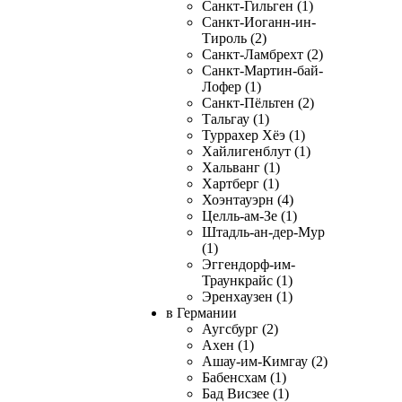
Санкт-Гильген (1)
Санкт-Иоганн-ин-
Тироль (2)
Санкт-Ламбрехт (2)
Санкт-Мартин-бай-
Лофер (1)
Санкт-Пёльтен (2)
Тальгау (1)
Туррахер Хёэ (1)
Хайлигенблут (1)
Хальванг (1)
Хартберг (1)
Хоэнтауэрн (4)
Целль-ам-Зе (1)
Штадль-ан-дер-Мур
(1)
Эггендорф-им-
Траункрайс (1)
Эренхаузен (1)
в Германии
Аугсбург (2)
Ахен (1)
Ашау-им-Кимгау (2)
Бабенсхам (1)
Бад Висзее (1)