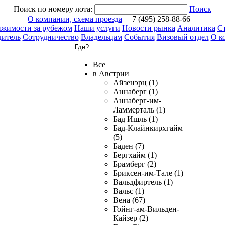
Поиск по номеру лота:
Поиск
О компании, схема проезда
| +7 (495) 258-88-66
ижимости за рубежом
Наши услуги
Новости рынка
Аналитика
Ст
дитель
Сотрудничество
Владельцам
События
Визовый отдел
О к
Все
в Австрии
Айзенэрц (1)
Аннаберг (1)
Аннаберг-им-
Ламмерталь (1)
Бад Ишль (1)
Бад-Клайнкирхгайм
(5)
Баден (7)
Бергхайм (1)
Брамберг (2)
Бриксен-им-Тале (1)
Вальдфиртель (1)
Вальс (1)
Вена (67)
Гойнг-ам-Вильден-
Кайзер (2)