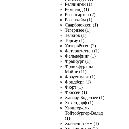
Реллинген (1)
Ремшайд (1)
Розенгартен (2)
Розенхайм (1)
Саарбрюккен (1)
Тегернзее (1)
Тельтов (1)
Торгау (1)
Унтервёссен (2)
Фатерштеттен (1)
Фельдафинг (1)
Фрайбург (1)
Франкфурт-на-
Майне (11)
Фрауенмарк (1)
Фридберг (1)
Фюрт (1)
Фюссен (1)
Хагнау-Бодензее (1)
Хехендорф (1)
Хильтер-ам-
Тойтобургер-Вальд
(1)
Хойзенштамм (1)
Хольцкирхен (1)