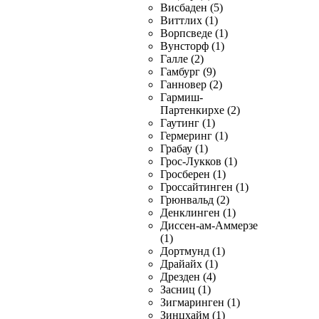
Висбаден (5)
Виттлих (1)
Ворпсведе (1)
Вунсторф (1)
Галле (2)
Гамбург (9)
Ганновер (2)
Гармиш-
Партенкирхе (2)
Гаутинг (1)
Гермеринг (1)
Грабау (1)
Грос-Лукков (1)
Гросберен (1)
Гроссайтинген (1)
Грюнвальд (2)
Денклинген (1)
Диссен-ам-Аммерзе
(1)
Дортмунд (1)
Драйайх (1)
Дрезден (4)
Засниц (1)
Зигмаринген (1)
Зинцхайм (1)