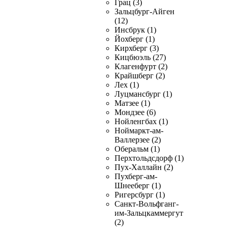
Грац (3)
Зальцбург-Айген
(12)
Инсбрук (1)
Йохберг (1)
Кирхберг (3)
Кицбюэль (27)
Клагенфурт (2)
Крайшберг (2)
Лех (1)
Луцмансбург (1)
Матзее (1)
Мондзее (6)
Нойленгбах (1)
Ноймаркт-ам-
Валлерзее (2)
Оберальм (1)
Перхтольдсдорф (1)
Пух-Халлайн (2)
Пухберг-ам-
Шнееберг (1)
Ригерсбург (1)
Санкт-Вольфганг-
им-Зальцкаммергут
(2)