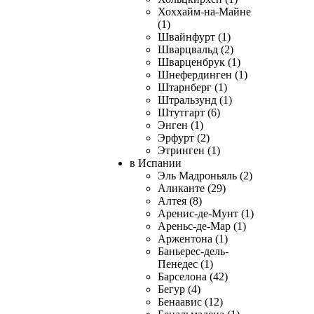
Хоххайм-на-Майне
(1)
Швайнфурт (1)
Шварцвальд (2)
Шварценбрук (1)
Шнефердинген (1)
Штарнберг (1)
Штральзунд (1)
Штутгарт (6)
Энген (1)
Эрфурт (2)
Этринген (1)
в Испании
Эль Мадроньяль (2)
Аликанте (29)
Алтея (8)
Аренис-де-Мунт (1)
Ареньс-де-Мар (1)
Аржентона (1)
Баньерес-дель-
Пенедес (1)
Барселона (42)
Бегур (4)
Бенаавис (12)