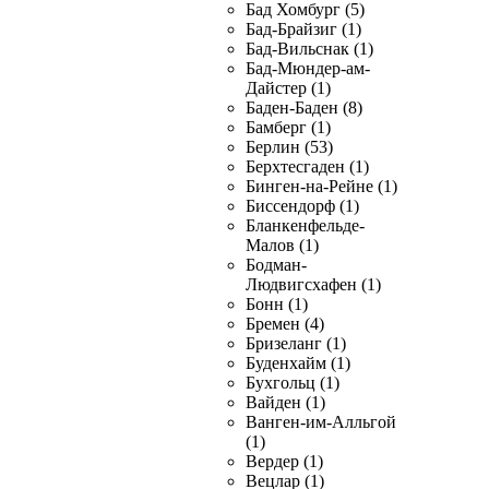
Бад Хомбург (5)
Бад-Брайзиг (1)
Бад-Вильснак (1)
Бад-Мюндер-ам-
Дайстер (1)
Баден-Баден (8)
Бамберг (1)
Берлин (53)
Берхтесгаден (1)
Бинген-на-Рейне (1)
Биссендорф (1)
Бланкенфельде-
Малов (1)
Бодман-
Людвигсхафен (1)
Бонн (1)
Бремен (4)
Бризеланг (1)
Буденхайм (1)
Бухгольц (1)
Вайден (1)
Ванген-им-Алльгой
(1)
Вердер (1)
Вецлар (1)