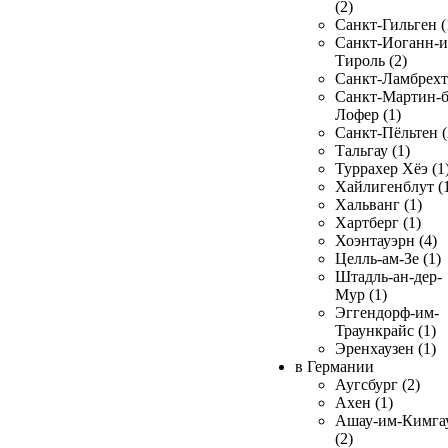
(2)
Санкт-Гильген (
Санкт-Иоганн-и
Тироль (2)
Санкт-Ламбрехт 
Санкт-Мартин-б
Лофер (1)
Санкт-Пёльтен (
Тальгау (1)
Туррахер Хёэ (1
Хайлигенблут (
Хальванг (1)
Хартберг (1)
Хоэнтауэрн (4)
Целль-ам-Зе (1)
Штадль-ан-дер-
Мур (1)
Эггендорф-им-
Траункрайс (1)
Эренхаузен (1)
в Германии
Аугсбург (2)
Ахен (1)
Ашау-им-Кимга
(2)