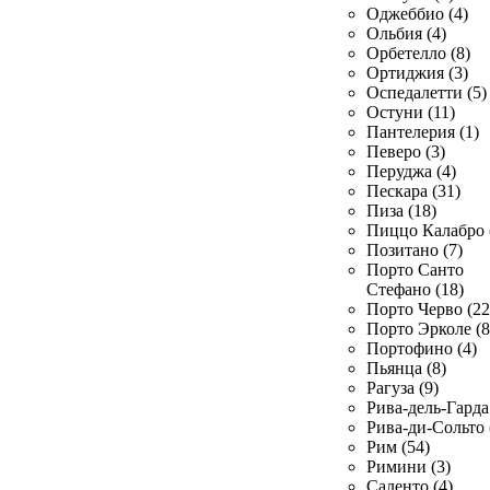
Оджеббио (4)
Ольбия (4)
Орбетелло (8)
Ортиджия (3)
Оспедалетти (5)
Остуни (11)
Пантелерия (1)
Певеро (3)
Перуджа (4)
Пескара (31)
Пиза (18)
Пиццо Калабро 
Позитано (7)
Порто Санто
Стефано (18)
Порто Черво (22
Порто Эрколе (8
Портофино (4)
Пьянца (8)
Рагуза (9)
Рива-дель-Гарда 
Рива-ди-Сольто 
Рим (54)
Римини (3)
Саленто (4)