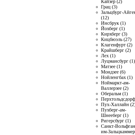
Кайзер (2)
Грац (3)
Зальцбург-Айге
(12)
Инсбрук (1)
Йохберг (1)
Кирхберг (3)
Кицбюэль (27)
Клагенфурт (2)
Крайшберг (2)
Лех (1)
Луцмансбург (1)
Матзее (1)
Мондзее (6)
Нойленгбах (1)
Ноймаркт-ам-
Валлерзее (2)
Оберальм (1)
Перхтольдсдорф
Пух-Халлайн (2
Пухберг-ам-
Шнееберг (1)
Ригерсбург (1)
Санкт-Вольфган
им-Зальцкаммер