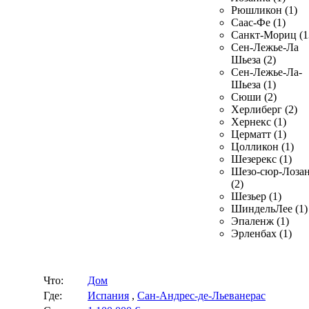
Рюшликон (1)
Саас-Фе (1)
Санкт-Мориц (1
Сен-Лежье-Ла
Шьеза (2)
Сен-Лежье-Ла-
Шьеза (1)
Сюши (2)
Херлиберг (2)
Хернекс (1)
Церматт (1)
Цолликон (1)
Шезерекс (1)
Шезо-сюр-Лоза
(2)
Шезьер (1)
ШиндельЛее (1)
Эпаленж (1)
Эрленбах (1)
Что:
Дом
Где:
Испания
,
Сан-Андрес-де-Льеванерас