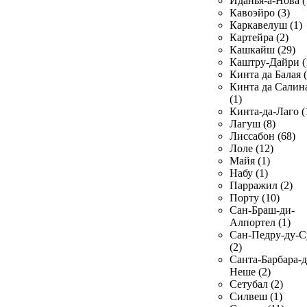
Иданья-а-Нова (
Кавоэйро (3)
Каркавелуш (1)
Картейра (2)
Кашкайш (29)
Каштру-Дайри (
Кинта да Балая (
Кинта да Салин
(1)
Кинта-да-Лаго (
Лагуш (8)
Лиссабон (68)
Лоле (12)
Майя (1)
Набу (1)
Парражил (2)
Порту (10)
Сан-Браш-ди-
Алпортел (1)
Сан-Педру-ду-С
(2)
Санта-Барбара-д
Неше (2)
Сетубал (2)
Силвеш (1)