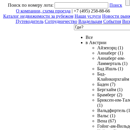
Поиск по номеру лота:
Поиск
О компании, схема проезда
| +7 (495) 258-88-66
Каталог недвижимости за рубежом
Наши услуги
Новости рын
Путеводитель
Сотрудничество
Владельцам
События
Виз
Все
в Австрии
Айзенэрц (1)
Аннаберг (1)
Аннаберг-им-
Ламмерталь (1)
Бад Ишль (1)
Бад-
Клайнкирхгайм 
Баден (7)
Бергхайм (1)
Брамберг (2)
Бриксен-им-Тал
(1)
Вальдфиртель (1
Вальс (1)
Вена (67)
Гойнг-ам-Вильд