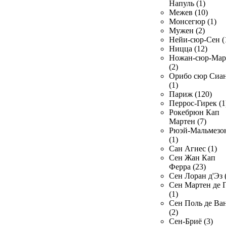
Напуль (1)
Межев (10)
Монсегюр (1)
Мужен (2)
Нейи-сюр-Сен (
Ницца (12)
Ножан-сюр-Ма
(2)
Орибо сюр Сиа
(1)
Париж (120)
Перрос-Гирек (1
Рокебрюн Кап
Мартен (7)
Рюэй-Мальмезо
(1)
Сан Агнес (1)
Сен Жан Кап
Ферра (23)
Сен Лоран д'Эз 
Сен Мартен де 
(1)
Сен Поль де Ва
(2)
Сен-Бриё (3)