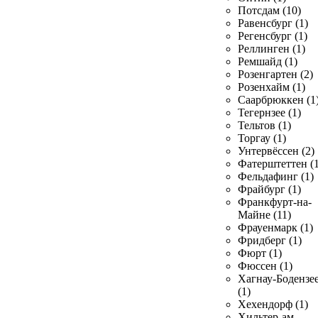
Потсдам (10)
Равенсбург (1)
Регенсбург (1)
Реллинген (1)
Ремшайд (1)
Розенгартен (2)
Розенхайм (1)
Саарбрюккен (1
Тегернзее (1)
Тельтов (1)
Торгау (1)
Унтервёссен (2)
Фатерштеттен (1
Фельдафинг (1)
Фрайбург (1)
Франкфурт-на-
Майне (11)
Фрауенмарк (1)
Фридберг (1)
Фюрт (1)
Фюссен (1)
Хагнау-Бодензе
(1)
Хехендорф (1)
Хильтер-ам-