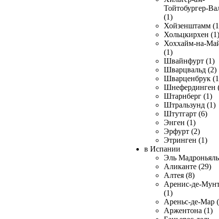
Тойтобургер-Ва
(1)
Хойзенштамм (1
Хольцкирхен (1
Хоххайм-на-Ма
(1)
Швайнфурт (1)
Шварцвальд (2)
Шварценбрук (1
Шнефердинген (
Штарнберг (1)
Штральзунд (1)
Штутгарт (6)
Энген (1)
Эрфурт (2)
Этринген (1)
в Испании
Эль Мадроньяль 
Аликанте (29)
Алтея (8)
Аренис-де-Мун
(1)
Ареньс-де-Мар (
Аржентона (1)