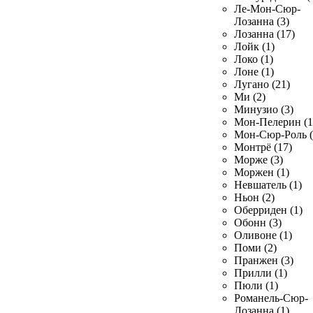
Ле-Мон-Сюр-
Лозанна (3)
Лозанна (17)
Лойк (1)
Локо (1)
Лоне (1)
Лугано (21)
Ми (2)
Минузио (3)
Мон-Пелерин (1
Мон-Сюр-Роль (
Монтрё (17)
Морже (3)
Моржен (1)
Невшатель (1)
Ньон (2)
Оберриден (1)
Обонн (3)
Оливоне (1)
Поми (2)
Пранжен (3)
Прилли (1)
Пюли (1)
Романель-Сюр-
Лозанна (1)