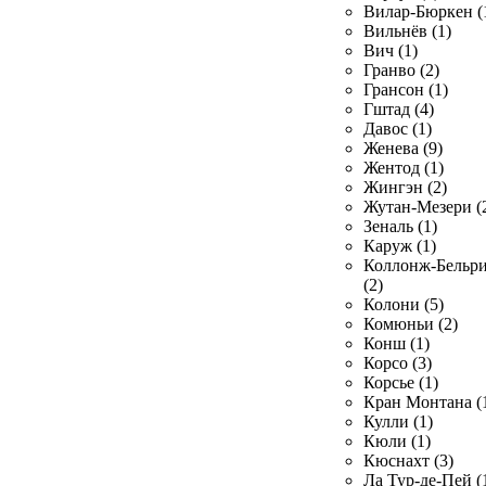
Вилар-Бюркен (
Вильнёв (1)
Вич (1)
Гранво (2)
Грансон (1)
Гштад (4)
Давос (1)
Женева (9)
Жентод (1)
Жингэн (2)
Жутан-Мезери (
Зеналь (1)
Каруж (1)
Коллонж-Бельр
(2)
Колони (5)
Комюньи (2)
Конш (1)
Корсо (3)
Корсье (1)
Кран Монтана (
Кулли (1)
Кюли (1)
Кюснахт (3)
Ла Тур-де-Пей (