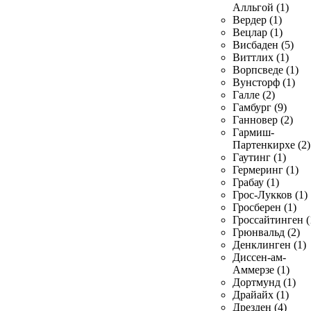
Алльгой (1)
Вердер (1)
Вецлар (1)
Висбаден (5)
Виттлих (1)
Ворпсведе (1)
Вунсторф (1)
Галле (2)
Гамбург (9)
Ганновер (2)
Гармиш-
Партенкирхе (2)
Гаутинг (1)
Гермеринг (1)
Грабау (1)
Грос-Лукков (1)
Гросберен (1)
Гроссайтинген (
Грюнвальд (2)
Денклинген (1)
Диссен-ам-
Аммерзе (1)
Дортмунд (1)
Драйайх (1)
Дрезден (4)