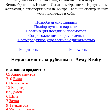
недвижимость в Австрии, Германии, Швейцарии,
Великобритании, Италии, Испании, Франции, Португалии,
Хорватии, Черногории или на Кипре. Полный спектр наших
услуг включает в себя:
Подробная консультация
Подбор лучшего варианта
Организация поездки и просмотров
Сопровождение во время сделки
Пост-продажное управление недвижимостью
For partners
For owners
Недвижимость за рубежом от Away Realty
в Испании продается:
65
Апартаментов
310
Вилл
6
Пентхаусов
15
Квартир
87
Домов
6
Шале
3
Замка
9
Таунхаусов
6
Участков земли