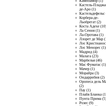
Кампоамор (1)
Кастель-Пладжа
де-Аро (1)
Кастельдефельс 
Корбера-де-
Льобрегат (2)
Коста Адехе (10
Ла Сения (1)
Ла-Оротава (1)
Ллорет де Мар (
Лос Кристианос 
Лос Менорес (1)
Мадрид (4)
Малага (23)
Марбелья (46)
Мас Фуматас (1)
Мачер (1)
Морайра (3)
Ондаррибия (2)
Оропеса дель М
(2)
Пау (1)
Плайя Бланка (1
Пунта Прима (5
Розес (9)