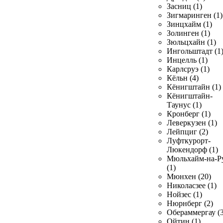
Засниц (1)
Зигмаринген (1)
Зинцхайм (1)
Золинген (1)
Зюльцхайн (1)
Ингольштадт (1
Инцелль (1)
Карлсруэ (1)
Кёльн (4)
Кёнигштайн (1)
Кёнигштайн-
Таунус (1)
Кронберг (1)
Леверкузен (1)
Лейпциг (2)
Луфткурорт-
Люкендорф (1)
Мюльхайм-на-Р
(1)
Мюнхен (20)
Николасзее (1)
Нойзес (1)
Нюрнберг (2)
Обераммергау (3
Ойтин (1)