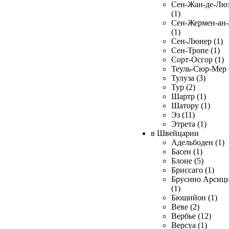
Сен-Жан-де-Лю
(1)
Сен-Жермен-ан
(1)
Сен-Люнер (1)
Сен-Тропе (1)
Сорт-Осгор (1)
Теуль-Сюр-Мер 
Тулуза (3)
Тур (2)
Шартр (1)
Шатору (1)
Эз (11)
Этрета (1)
в Швейцарии
Адельбоден (1)
Басен (1)
Блоне (5)
Бриссаго (1)
Брусино Арсиц
(1)
Бюшийон (1)
Веве (2)
Вербье (12)
Версуа (1)