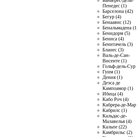
Баньерес-дель-
Пенедес (1)
Барселона (42)
Бегур (4)
Бенаавис (12)
Бенальмадена (1
Бенидорм (5)
Бениса (4)
Бенитачель (3)
Бланес (3)
Валь-де-Сан-
Висенте (1)
Гольф-дель-Сур 
Гуим (1)
Дения (1)
Деэса де
Кампоамор (1)
Ибица (4)
Кабо Роч (4)
Кабрера-де-Мар 
Кабрилс (1)
Кальдас-де-
Малавелья (4)
Кальпе (22)
Камбрильс (2)