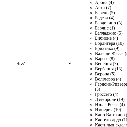
Арона (4)
Асти (7)
Бавено (5)
Бадези (4)
Бардолино (3)
Барчис (1)
Белладжио (5)
Бибионе (4)
Бордигера (10)
Бриатико (9)
Валь-ди-Фасса (
Варесе (8)
Хочу
Венеция (3)
купить
Вербания (13)
Верона (5)
Вольтерра (4)
Гардоне-Ривьер
(5)
Гроссето (4)
Дзамброне (19)
Изола Росса (4)
Империя (10)
Капо Ватикано (
Кастельсардо (1
Кастильоне-делл