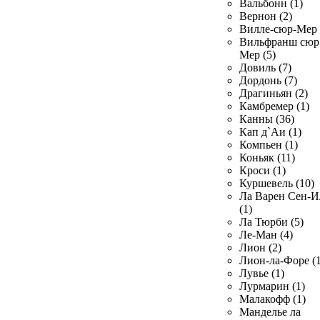
Вальбонн (1)
Вернон (2)
Вилле-сюр-Мер 
Вильфранш сюр
Мер (5)
Довиль (7)
Дордонь (7)
Драгиньян (2)
Камбремер (1)
Канны (36)
Кап д`Аи (1)
Компьен (1)
Коньяк (11)
Кроси (1)
Куршевель (10)
Ла Варен Сен-И
(1)
Ла Тюрби (5)
Ле-Ман (4)
Лион (2)
Лион-ла-Форе (1
Лувье (1)
Лурмарин (1)
Малакофф (1)
Манделье ла