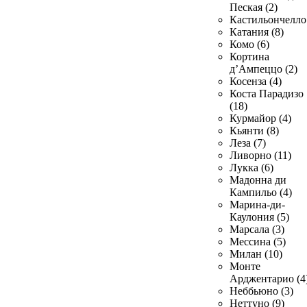
Пеская (2)
Кастильончелло 
Катания (8)
Комо (6)
Кортина
д’Ампеццо (2)
Косенза (4)
Коста Парадизо
(18)
Курмайор (4)
Кьянти (8)
Леза (7)
Ливорно (11)
Лукка (6)
Мадонна ди
Кампильо (4)
Марина-ди-
Каулония (5)
Марсала (3)
Мессина (5)
Милан (10)
Монте
Арджентарио (4
Неббьюно (3)
Неттуно (9)