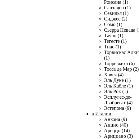
Ронсана (1)
Сантадер (1)
Севилья (1)
Сиджес (2)
Сомо (1)
Сьерра Невада (
Таучо (1)
Тегесте (1)
Тиас (1)
Торвискас Альт
(1)
Торревьеха (6)
Тосса де Мар (2)
Хавея (4)
Эль Дуке (1)
Эль Кабле (1)
Эль Рок (1)
Эсплугес-де-
Льобрегат (4)
Эстепона (9)
в Италии
Анкона (9)
Анцио (40)
Ареццо (14)
Ариццано (3)