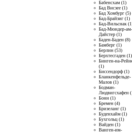
Бабенсхам (1)
Бад Висзее (1)
Бад Хомбург (5)
Бад-Брайзиг (1)
Бад-Вильснак (1
Бад-Мюндер-ам
Дайстер (1)
Баден-Баден (8)
Бамберг (1)
Берлин (53)
Берхтесгаден (1)
Бинген-на-Рейн
(1)
Биссендорф (1)
Бланкенфельде-
Малов (1)
Бодман-
Людвигсхафен (
Бонн (1)
Бремен (4)
Бризеланг (1)
Буденхайм (1)
Бухгольц (1)
Вайден (1)
Ванген-им-