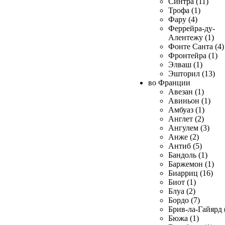
Синтра (11)
Трофа (1)
Фару (4)
Феррейра-ду-
Алентежу (1)
Фонте Санта (4)
Фронтейра (1)
Элваш (1)
Эшторил (13)
во Франции
Авезан (1)
Авиньон (1)
Амбуаз (1)
Англет (2)
Ангулем (3)
Анже (2)
Антиб (5)
Бандоль (1)
Баржемон (1)
Биарриц (16)
Биот (1)
Блуа (2)
Бордо (7)
Брив-ла-Гайярд 
Бюжа (1)