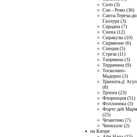
Сало (3)
Сан - Ремо (36)
Санта-Тереза-ди
Галлура (3)
Сарцана (7)
Сиена (12)
Сиракузы (10)
Сирмионе (6)
Специя (5)
Стреза (11)
Таормина (3)
Террачина (9)
Тосколано-
Мадерно (3)
Тринита-д' Агул
(8)
Тропеа (23)
Флоренция (51)
Фоллоника (3)
Форте дей Мар
(25)
Чезантико (7)
Чинкуале (2)
на Кипре
Айя-Напа (15)