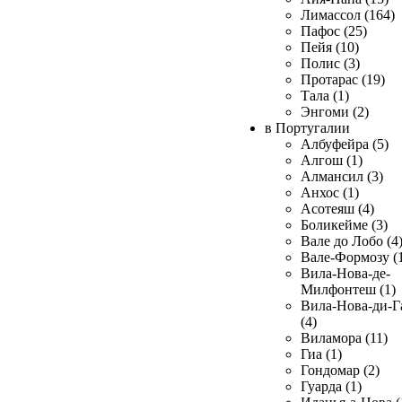
Лимассол (164)
Пафос (25)
Пейя (10)
Полис (3)
Протарас (19)
Тала (1)
Энгоми (2)
в Португалии
Албуфейра (5)
Алгош (1)
Алмансил (3)
Анхос (1)
Асотеяш (4)
Боликейме (3)
Вале до Лобо (4
Вале-Формозу (
Вила-Нова-де-
Милфонтеш (1)
Вила-Нова-ди-Г
(4)
Виламора (11)
Гиа (1)
Гондомар (2)
Гуарда (1)