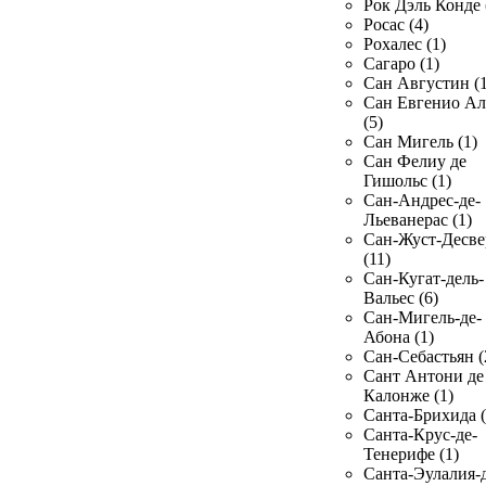
Рок Дэль Конде 
Росас (4)
Рохалес (1)
Сагаро (1)
Сан Августин (1
Сан Евгенио Ал
(5)
Сан Мигель (1)
Сан Фелиу де
Гишольс (1)
Сан-Андрес-де-
Льеванерас (1)
Сан-Жуст-Десве
(11)
Сан-Кугат-дель-
Вальес (6)
Сан-Мигель-де-
Абона (1)
Сан-Себастьян (
Сант Антони де
Калонже (1)
Санта-Брихида (
Санта-Крус-де-
Тенерифе (1)
Санта-Эулалия-д