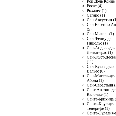
Рок Дэль Конде 
Росас (4)
Рохалес (1)
Сагаро (1)
Сан Августин (1
Сан Евгенио Ал
(5)
Сан Мигель (1)
Сан Фелиу де
Гишольс (1)
Сан-Андрес-де-
Льеванерас (1)
Сан-Жуст-Десве
(11)
Сан-Кугат-дель-
Вальес (6)
Сан-Мигель-де-
Абона (1)
Сан-Себастьян (
Сант Антони де
Калонже (1)
Санта-Брихида (
Санта-Крус-де-
Тенерифе (1)
Санта-Эулалия-д