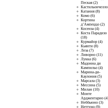
Пеская (2)
Кастильончелло 
Катания (8)
Комо (6)
Кортина
д’Ампеццо (2)
Косенза (4)
Коста Парадизо
(18)
Курмайор (4)
Кьянти (8)
Леза (7)
Ливорно (11)
Лукка (6)
Мадонна ди
Кампильо (4)
Марина-ди-
Каулония (5)
Марсала (3)
Мессина (5)
Милан (10)
Монте
Арджентарио (4
Неббьюно (3)
Неттуно (9)