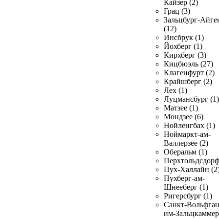
Кайзер (2)
Грац (3)
Зальцбург-Айге
(12)
Инсбрук (1)
Йохберг (1)
Кирхберг (3)
Кицбюэль (27)
Клагенфурт (2)
Крайшберг (2)
Лех (1)
Луцмансбург (1)
Матзее (1)
Мондзее (6)
Нойленгбах (1)
Ноймаркт-ам-
Валлерзее (2)
Оберальм (1)
Перхтольдсдорф
Пух-Халлайн (2
Пухберг-ам-
Шнееберг (1)
Ригерсбург (1)
Санкт-Вольфган
им-Зальцкаммер