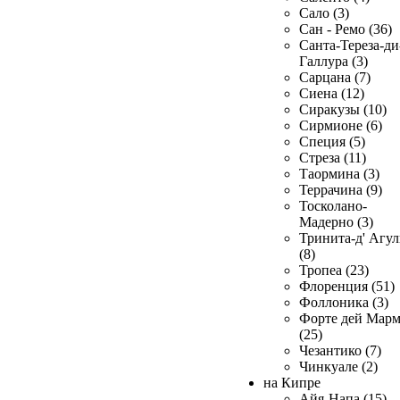
Сало (3)
Сан - Ремо (36)
Санта-Тереза-ди
Галлура (3)
Сарцана (7)
Сиена (12)
Сиракузы (10)
Сирмионе (6)
Специя (5)
Стреза (11)
Таормина (3)
Террачина (9)
Тосколано-
Мадерно (3)
Тринита-д' Агул
(8)
Тропеа (23)
Флоренция (51)
Фоллоника (3)
Форте дей Мар
(25)
Чезантико (7)
Чинкуале (2)
на Кипре
Айя-Напа (15)