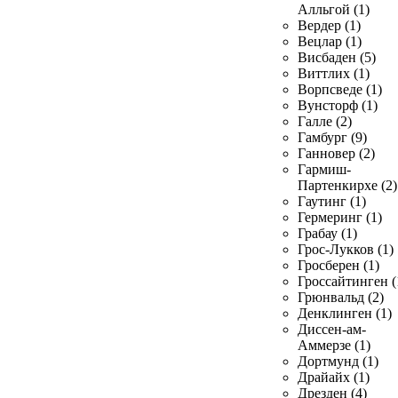
Алльгой (1)
Вердер (1)
Вецлар (1)
Висбаден (5)
Виттлих (1)
Ворпсведе (1)
Вунсторф (1)
Галле (2)
Гамбург (9)
Ганновер (2)
Гармиш-
Партенкирхе (2)
Гаутинг (1)
Гермеринг (1)
Грабау (1)
Грос-Лукков (1)
Гросберен (1)
Гроссайтинген (
Грюнвальд (2)
Денклинген (1)
Диссен-ам-
Аммерзе (1)
Дортмунд (1)
Драйайх (1)
Дрезден (4)