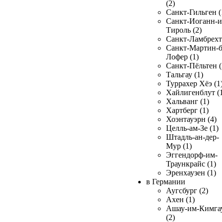
(2)
Санкт-Гильген (
Санкт-Иоганн-и
Тироль (2)
Санкт-Ламбрехт 
Санкт-Мартин-б
Лофер (1)
Санкт-Пёльтен (
Тальгау (1)
Туррахер Хёэ (1
Хайлигенблут (
Хальванг (1)
Хартберг (1)
Хоэнтауэрн (4)
Целль-ам-Зе (1)
Штадль-ан-дер-
Мур (1)
Эггендорф-им-
Траункрайс (1)
Эренхаузен (1)
в Германии
Аугсбург (2)
Ахен (1)
Ашау-им-Кимга
(2)