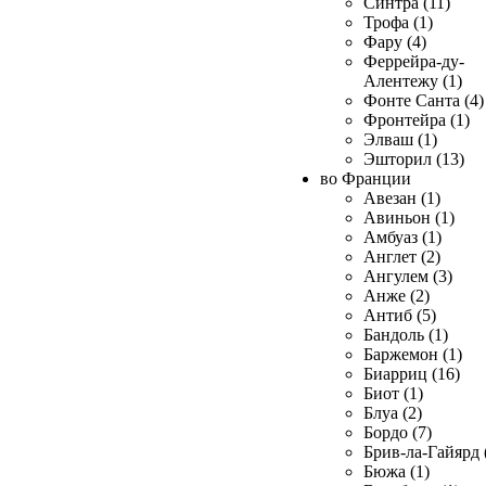
Синтра (11)
Трофа (1)
Фару (4)
Феррейра-ду-
Алентежу (1)
Фонте Санта (4)
Фронтейра (1)
Элваш (1)
Эшторил (13)
во Франции
Авезан (1)
Авиньон (1)
Амбуаз (1)
Англет (2)
Ангулем (3)
Анже (2)
Антиб (5)
Бандоль (1)
Баржемон (1)
Биарриц (16)
Биот (1)
Блуа (2)
Бордо (7)
Брив-ла-Гайярд 
Бюжа (1)