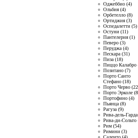
Оджеббио (4)
Ольбия (4)
Орбетелло (8)
Ортиджия (3)
Оспедалетти (5)
Остуни (11)
Пантелерия (1)
Певеро (3)
Перуджа (4)
Пескара (31)
Пиза (18)
Пиццо Калабро 
Позитано (7)
Порто Санто
Стефано (18)
Порто Черво (22
Порто Эрколе (8
Портофино (4)
Пьянца (8)
Рагуза (9)
Рива-дель-Гарда 
Рива-ди-Сольто 
Рим (54)
Римини (3)
Саленто (4)