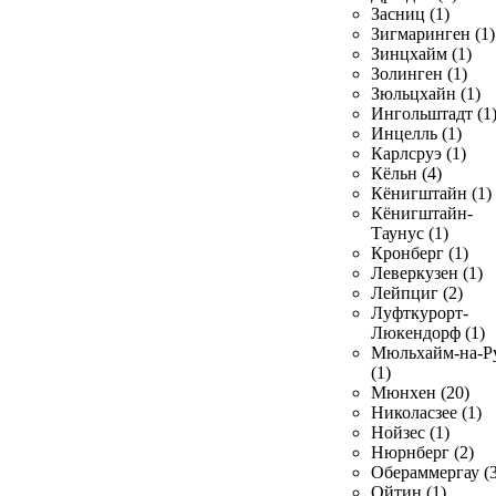
Засниц (1)
Зигмаринген (1)
Зинцхайм (1)
Золинген (1)
Зюльцхайн (1)
Ингольштадт (1
Инцелль (1)
Карлсруэ (1)
Кёльн (4)
Кёнигштайн (1)
Кёнигштайн-
Таунус (1)
Кронберг (1)
Леверкузен (1)
Лейпциг (2)
Луфткурорт-
Люкендорф (1)
Мюльхайм-на-Р
(1)
Мюнхен (20)
Николасзее (1)
Нойзес (1)
Нюрнберг (2)
Обераммергау (3
Ойтин (1)