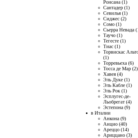
Ронсана (1)
Сантадер (1)
Севилья (1)
Сиджес (2)
Сомо (1)
Сьерра Невада (
Таучо (1)
Тегесте (1)
Тиас (1)
Торвискас Альт
(1)
Торревьеха (6)
Тосса де Мар (2)
Хавея (4)
Эль Дуке (1)
Эль Кабле (1)
Эль Рок (1)
Эсплугес-де-
Льобрегат (4)
Эстепона (9)
в Италии
Анкона (9)
Анцио (40)
Ареццо (14)
Ариццано (3)