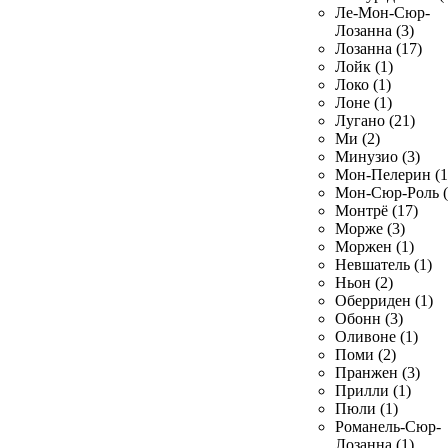
Ле-Мон-Сюр-
Лозанна (3)
Лозанна (17)
Лойк (1)
Локо (1)
Лоне (1)
Лугано (21)
Ми (2)
Минузио (3)
Мон-Пелерин (1
Мон-Сюр-Роль (
Монтрё (17)
Морже (3)
Моржен (1)
Невшатель (1)
Ньон (2)
Оберриден (1)
Обонн (3)
Оливоне (1)
Поми (2)
Пранжен (3)
Прилли (1)
Пюли (1)
Романель-Сюр-
Лозанна (1)