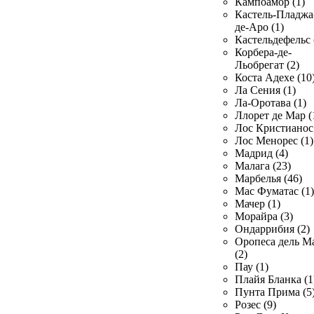
Кампоамор (1)
Кастель-Пладжа
де-Аро (1)
Кастельдефельс 
Корбера-де-
Льобрегат (2)
Коста Адехе (10
Ла Сения (1)
Ла-Оротава (1)
Ллорет де Мар (
Лос Кристианос 
Лос Менорес (1)
Мадрид (4)
Малага (23)
Марбелья (46)
Мас Фуматас (1)
Мачер (1)
Морайра (3)
Ондаррибия (2)
Оропеса дель М
(2)
Пау (1)
Плайя Бланка (1
Пунта Прима (5
Розес (9)