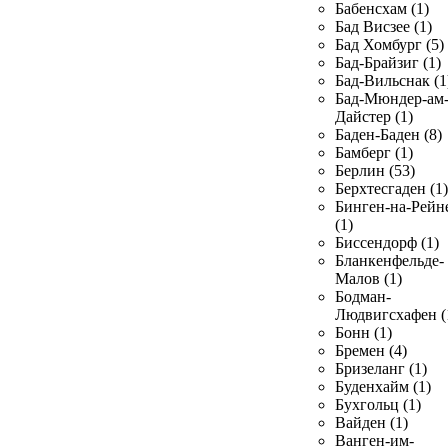
Бабенсхам (1)
Бад Висзее (1)
Бад Хомбург (5)
Бад-Брайзиг (1)
Бад-Вильснак (1
Бад-Мюндер-ам
Дайстер (1)
Баден-Баден (8)
Бамберг (1)
Берлин (53)
Берхтесгаден (1)
Бинген-на-Рейн
(1)
Биссендорф (1)
Бланкенфельде-
Малов (1)
Бодман-
Людвигсхафен (
Бонн (1)
Бремен (4)
Бризеланг (1)
Буденхайм (1)
Бухгольц (1)
Вайден (1)
Ванген-им-