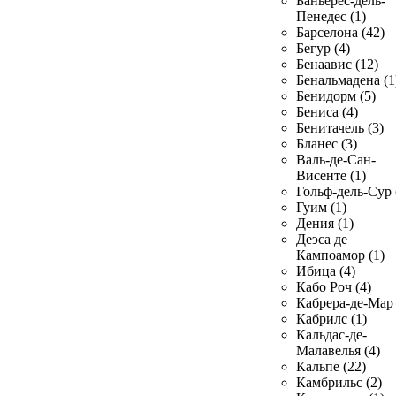
Баньерес-дель-
Пенедес (1)
Барселона (42)
Бегур (4)
Бенаавис (12)
Бенальмадена (1
Бенидорм (5)
Бениса (4)
Бенитачель (3)
Бланес (3)
Валь-де-Сан-
Висенте (1)
Гольф-дель-Сур 
Гуим (1)
Дения (1)
Деэса де
Кампоамор (1)
Ибица (4)
Кабо Роч (4)
Кабрера-де-Мар 
Кабрилс (1)
Кальдас-де-
Малавелья (4)
Кальпе (22)
Камбрильс (2)