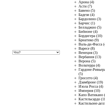
Арона (4)
Асти (7)
Бавено (5)
Бадези (4)
Бардолино (3)
Барчис (1)
Белладжио (5)
Бибионе (4)
Бордигера (10)
Бриатико (9)
Валь-ди-Фасса (
Варесе (8)
Хочу
Венеция (3)
купить
Вербания (13)
Верона (5)
Вольтерра (4)
Гардоне-Ривьер
(5)
Гроссето (4)
Дзамброне (19)
Изола Росса (4)
Империя (10)
Капо Ватикано (
Кастельсардо (1
Кастильоне-делл