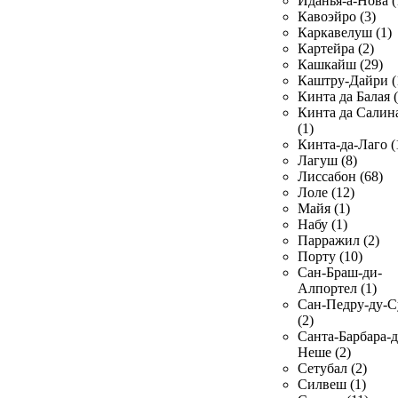
Иданья-а-Нова (
Кавоэйро (3)
Каркавелуш (1)
Картейра (2)
Кашкайш (29)
Каштру-Дайри (
Кинта да Балая (
Кинта да Салин
(1)
Кинта-да-Лаго (
Лагуш (8)
Лиссабон (68)
Лоле (12)
Майя (1)
Набу (1)
Парражил (2)
Порту (10)
Сан-Браш-ди-
Алпортел (1)
Сан-Педру-ду-С
(2)
Санта-Барбара-д
Неше (2)
Сетубал (2)
Силвеш (1)