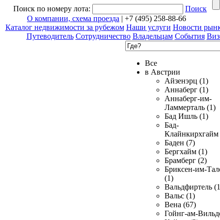
Поиск по номеру лота:
Поиск
О компании, схема проезда
| +7 (495) 258-88-66
Каталог недвижимости за рубежом
Наши услуги
Новости рын
Путеводитель
Сотрудничество
Владельцам
События
Виз
Все
в Австрии
Айзенэрц (1)
Аннаберг (1)
Аннаберг-им-
Ламмерталь (1)
Бад Ишль (1)
Бад-
Клайнкирхгайм 
Баден (7)
Бергхайм (1)
Брамберг (2)
Бриксен-им-Тал
(1)
Вальдфиртель (1
Вальс (1)
Вена (67)
Гойнг-ам-Вильд