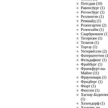
Потсдам (10)
Равенсбург (1)
Регенсбург (1)
Реллинген (1)
Ремшайд (1)
Розенгартен (2)
Розенхайм (1)
Саарбрюккен (1
Тегернзее (1)
Тельтов (1)
Торгау (1)
Унтервёссен (2)
Фатерштеттен (1
Фельдафинг (1)
Фрайбург (1)
Франкфурт-на-
Майне (11)
Фрауенмарк (1)
Фридберг (1)
Фюрт (1)
Фюссен (1)
Хагнау-Бодензе
(1)
Хехендорф (1)
Хильтер-ам-