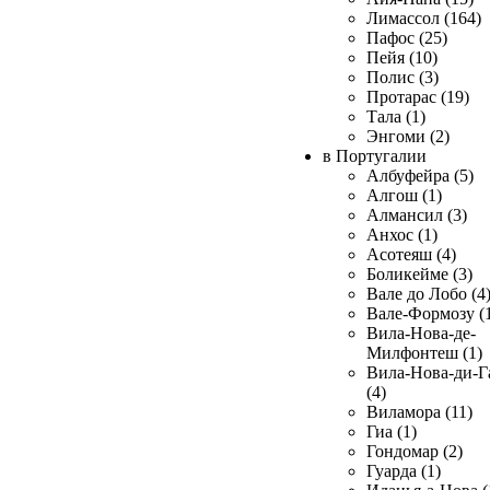
Лимассол (164)
Пафос (25)
Пейя (10)
Полис (3)
Протарас (19)
Тала (1)
Энгоми (2)
в Португалии
Албуфейра (5)
Алгош (1)
Алмансил (3)
Анхос (1)
Асотеяш (4)
Боликейме (3)
Вале до Лобо (4
Вале-Формозу (
Вила-Нова-де-
Милфонтеш (1)
Вила-Нова-ди-Г
(4)
Виламора (11)
Гиа (1)
Гондомар (2)
Гуарда (1)