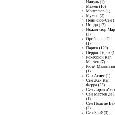
Напуль (1)
Межев (10)
Монсегюр (1)
Мужен (2)
Нейи-сюр-Сен (
Ницца (12)
Ножан-сюр-Ма
(2)
Орибо сюр Сиа
(1)
Париж (120)
Перрос-Гирек (1
Рокебрюн Кап
Мартен (7)
Рюэй-Мальмезо
(1)
Сан Агнес (1)
Сен Жан Кап
Ферра (23)
Сен Лоран д'Эз 
Сен Мартен де 
(1)
Сен Поль де Ва
(2)
Сен-Бриё (3)