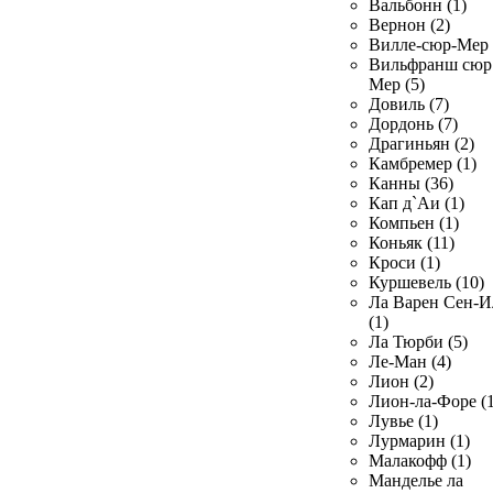
Вальбонн (1)
Вернон (2)
Вилле-сюр-Мер 
Вильфранш сюр
Мер (5)
Довиль (7)
Дордонь (7)
Драгиньян (2)
Камбремер (1)
Канны (36)
Кап д`Аи (1)
Компьен (1)
Коньяк (11)
Кроси (1)
Куршевель (10)
Ла Варен Сен-И
(1)
Ла Тюрби (5)
Ле-Ман (4)
Лион (2)
Лион-ла-Форе (1
Лувье (1)
Лурмарин (1)
Малакофф (1)
Манделье ла