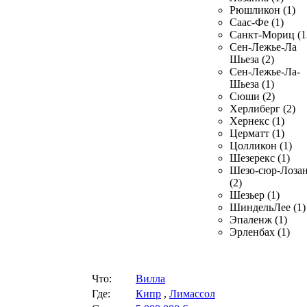
Рюшликон (1)
Саас-Фе (1)
Санкт-Мориц (1
Сен-Лежье-Ла
Шьеза (2)
Сен-Лежье-Ла-
Шьеза (1)
Сюши (2)
Херлиберг (2)
Хернекс (1)
Церматт (1)
Цолликон (1)
Шезерекс (1)
Шезо-сюр-Лоза
(2)
Шезьер (1)
ШиндельЛее (1)
Эпаленж (1)
Эрленбах (1)
Что:
Вилла
Где:
Кипр
,
Лимассол