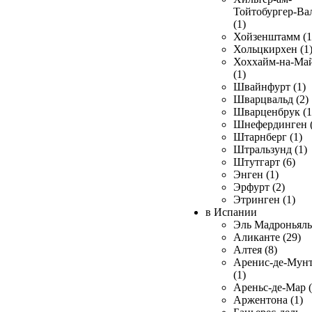
Тойтобургер-Ва
(1)
Хойзенштамм (1
Хольцкирхен (1
Хоххайм-на-Ма
(1)
Швайнфурт (1)
Шварцвальд (2)
Шварценбрук (1
Шнефердинген (
Штарнберг (1)
Штральзунд (1)
Штутгарт (6)
Энген (1)
Эрфурт (2)
Этринген (1)
в Испании
Эль Мадроньяль 
Аликанте (29)
Алтея (8)
Аренис-де-Мун
(1)
Ареньс-де-Мар (
Аржентона (1)