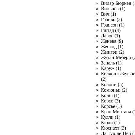
Вилар-Бюркен (
Вильнёв (1)
Вич (1)
Гранво (2)
Грансон (1)
Гштад (4)
Давос (1)
Женева (9)
Жентод (1)
Жингэн (2)
Жутан-Мезери (
Зеналь (1)
Каруж (1)
Коллонж-Бельр
(2)
Колони (5)
Комюньи (2)
Конш (1)
Корсо (3)
Корсье (1)
Кран Монтана (
Кулли (1)
Кюли (1)
Кюснахт (3)
Ла Тур-де-Пей (