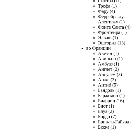
Синтра (11)
Трофа (1)
Фару (4)
Феррейра-ду-
Алентежу (1)
Фонте Санта (4)
Фронтейра (1)
Элваш (1)
Эшторил (13)
во Франции
Авезан (1)
Авиньон (1)
Амбуаз (1)
Англет (2)
Ангулем (3)
Анже (2)
Антиб (5)
Бандоль (1)
Баржемон (1)
Биарриц (16)
Биот (1)
Блуа (2)
Бордо (7)
Брив-ла-Гайярд 
Бюжа (1)