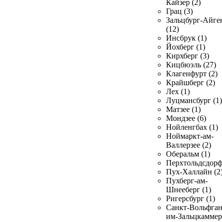
Кайзер (2)
Грац (3)
Зальцбург-Айге
(12)
Инсбрук (1)
Йохберг (1)
Кирхберг (3)
Кицбюэль (27)
Клагенфурт (2)
Крайшберг (2)
Лех (1)
Луцмансбург (1)
Матзее (1)
Мондзее (6)
Нойленгбах (1)
Ноймаркт-ам-
Валлерзее (2)
Оберальм (1)
Перхтольдсдорф
Пух-Халлайн (2
Пухберг-ам-
Шнееберг (1)
Ригерсбург (1)
Санкт-Вольфган
им-Зальцкаммер