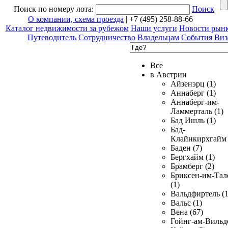
Поиск по номеру лота:
Поиск
О компании, схема проезда
| +7 (495) 258-88-66
Каталог недвижимости за рубежом
Наши услуги
Новости рын
Путеводитель
Сотрудничество
Владельцам
События
Виз
Все
в Австрии
Айзенэрц (1)
Аннаберг (1)
Аннаберг-им-
Ламмерталь (1)
Бад Ишль (1)
Бад-
Клайнкирхгайм 
Баден (7)
Бергхайм (1)
Брамберг (2)
Бриксен-им-Тал
(1)
Вальдфиртель (1
Вальс (1)
Вена (67)
Гойнг-ам-Вильд