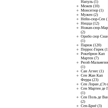
Напуль (1)
Межев (10)
Монсегюр (1)
Мужен (2)
Нейи-сюр-Сен (
Ницца (12)
Ножан-сюр-Ма
(2)
Орибо сюр Сиа
(1)
Париж (120)
Перрос-Гирек (1
Рокебрюн Кап
Мартен (7)
Рюэй-Мальмезо
(1)
Сан Агнес (1)
Сен Жан Кап
Ферра (23)
Сен Лоран д'Эз 
Сен Мартен де 
(1)
Сен Поль де Ва
(2)
Сен-Бриё (3)