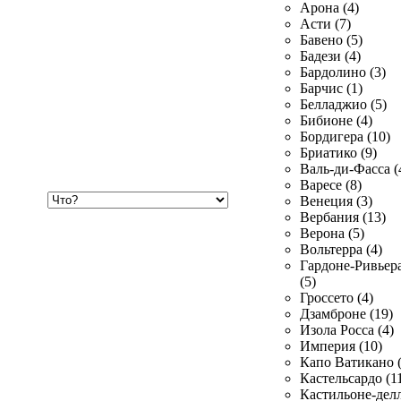
Арона (4)
Асти (7)
Бавено (5)
Бадези (4)
Бардолино (3)
Барчис (1)
Белладжио (5)
Бибионе (4)
Бордигера (10)
Бриатико (9)
Валь-ди-Фасса (
Варесе (8)
Хочу
Венеция (3)
купить
Вербания (13)
Верона (5)
Вольтерра (4)
Гардоне-Ривьер
(5)
Гроссето (4)
Дзамброне (19)
Изола Росса (4)
Империя (10)
Капо Ватикано (
Кастельсардо (1
Кастильоне-делл