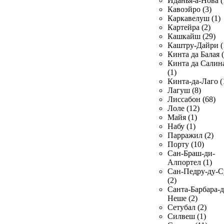
Иданья-а-Нова (
Кавоэйро (3)
Каркавелуш (1)
Картейра (2)
Кашкайш (29)
Каштру-Дайри (
Кинта да Балая (
Кинта да Салин
(1)
Кинта-да-Лаго (
Лагуш (8)
Лиссабон (68)
Лоле (12)
Майя (1)
Набу (1)
Парражил (2)
Порту (10)
Сан-Браш-ди-
Алпортел (1)
Сан-Педру-ду-С
(2)
Санта-Барбара-д
Неше (2)
Сетубал (2)
Силвеш (1)