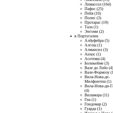
Лимассол (164)
Пафос (25)
Пейя (10)
Полис (3)
Протарас (19)
Тала (1)
Энгоми (2)
в Португалии
Албуфейра (5)
Алгош (1)
Алмансил (3)
Анхос (1)
Асотеяш (4)
Боликейме (3)
Вале до Лобо (4
Вале-Формозу (
Вила-Нова-де-
Милфонтеш (1)
Вила-Нова-ди-Г
(4)
Виламора (11)
Гиа (1)
Гондомар (2)
Гуарда (1)