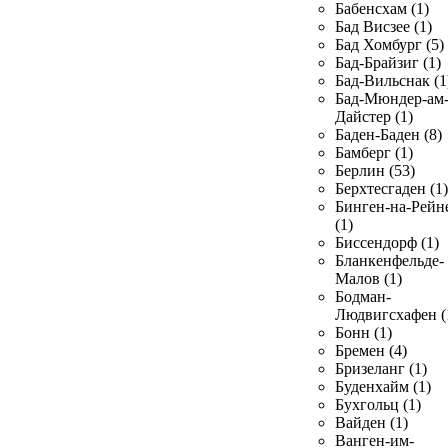
Бабенсхам (1)
Бад Висзее (1)
Бад Хомбург (5)
Бад-Брайзиг (1)
Бад-Вильснак (1
Бад-Мюндер-ам
Дайстер (1)
Баден-Баден (8)
Бамберг (1)
Берлин (53)
Берхтесгаден (1)
Бинген-на-Рейн
(1)
Биссендорф (1)
Бланкенфельде-
Малов (1)
Бодман-
Людвигсхафен (
Бонн (1)
Бремен (4)
Бризеланг (1)
Буденхайм (1)
Бухгольц (1)
Вайден (1)
Ванген-им-