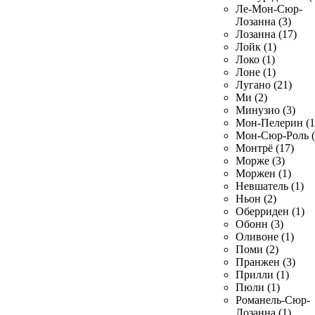
Ле-Мон-Сюр-
Лозанна (3)
Лозанна (17)
Лойк (1)
Локо (1)
Лоне (1)
Лугано (21)
Ми (2)
Минузио (3)
Мон-Пелерин (1
Мон-Сюр-Роль (
Монтрё (17)
Морже (3)
Моржен (1)
Невшатель (1)
Ньон (2)
Оберриден (1)
Обонн (3)
Оливоне (1)
Поми (2)
Пранжен (3)
Прилли (1)
Пюли (1)
Романель-Сюр-
Лозанна (1)