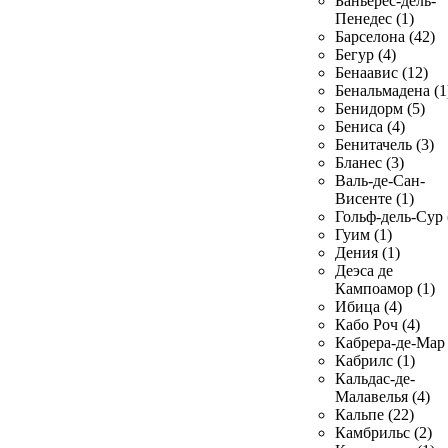
Баньерес-дель-
Пенедес (1)
Барселона (42)
Бегур (4)
Бенаавис (12)
Бенальмадена (1
Бенидорм (5)
Бениса (4)
Бенитачель (3)
Бланес (3)
Валь-де-Сан-
Висенте (1)
Гольф-дель-Сур 
Гуим (1)
Дения (1)
Деэса де
Кампоамор (1)
Ибица (4)
Кабо Роч (4)
Кабрера-де-Мар 
Кабрилс (1)
Кальдас-де-
Малавелья (4)
Кальпе (22)
Камбрильс (2)