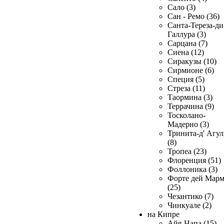
Сало (3)
Сан - Ремо (36)
Санта-Тереза-ди
Галлура (3)
Сарцана (7)
Сиена (12)
Сиракузы (10)
Сирмионе (6)
Специя (5)
Стреза (11)
Таормина (3)
Террачина (9)
Тосколано-
Мадерно (3)
Тринита-д' Агул
(8)
Тропеа (23)
Флоренция (51)
Фоллоника (3)
Форте дей Мар
(25)
Чезантико (7)
Чинкуале (2)
на Кипре
Айя-Напа (15)