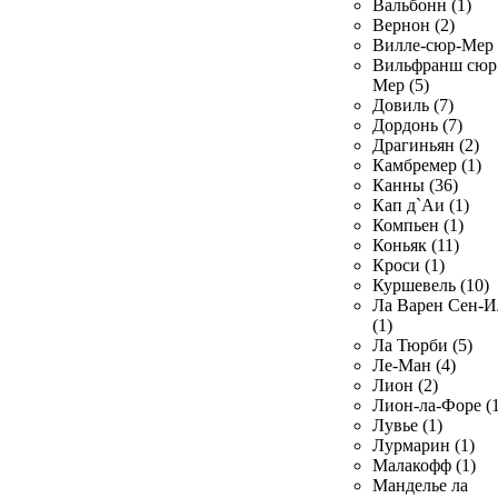
Вальбонн (1)
Вернон (2)
Вилле-сюр-Мер 
Вильфранш сюр
Мер (5)
Довиль (7)
Дордонь (7)
Драгиньян (2)
Камбремер (1)
Канны (36)
Кап д`Аи (1)
Компьен (1)
Коньяк (11)
Кроси (1)
Куршевель (10)
Ла Варен Сен-И
(1)
Ла Тюрби (5)
Ле-Ман (4)
Лион (2)
Лион-ла-Форе (1
Лувье (1)
Лурмарин (1)
Малакофф (1)
Манделье ла