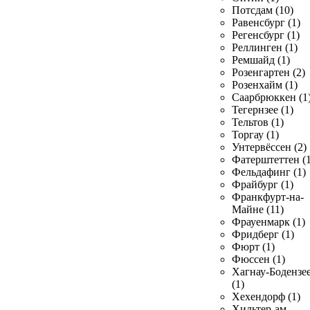
Потсдам (10)
Равенсбург (1)
Регенсбург (1)
Реллинген (1)
Ремшайд (1)
Розенгартен (2)
Розенхайм (1)
Саарбрюккен (1
Тегернзее (1)
Тельтов (1)
Торгау (1)
Унтервёссен (2)
Фатерштеттен (1
Фельдафинг (1)
Фрайбург (1)
Франкфурт-на-
Майне (11)
Фрауенмарк (1)
Фридберг (1)
Фюрт (1)
Фюссен (1)
Хагнау-Бодензе
(1)
Хехендорф (1)
Хильтер-ам-