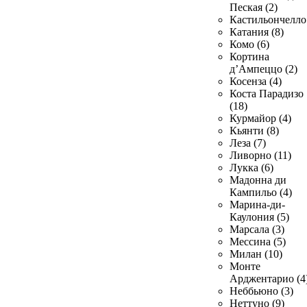
Пеская (2)
Кастильончелло 
Катания (8)
Комо (6)
Кортина
д’Ампеццо (2)
Косенза (4)
Коста Парадизо
(18)
Курмайор (4)
Кьянти (8)
Леза (7)
Ливорно (11)
Лукка (6)
Мадонна ди
Кампильо (4)
Марина-ди-
Каулония (5)
Марсала (3)
Мессина (5)
Милан (10)
Монте
Арджентарио (4
Неббьюно (3)
Неттуно (9)