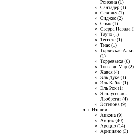
Ронсана (1)
Сантадер (1)
Севилья (1)
Сиджес (2)
Сомо (1)
Сьерра Невада (
Таучо (1)
Тегесте (1)
Тиас (1)
Торвискас Альт
(1)
Торревьеха (6)
Тосса де Мар (2)
Хавея (4)
Эль Дуке (1)
Эль Кабле (1)
Эль Рок (1)
Эсплугес-де-
Льобрегат (4)
Эстепона (9)
в Италии
Анкона (9)
Анцио (40)
Ареццо (14)
Ариццано (3)