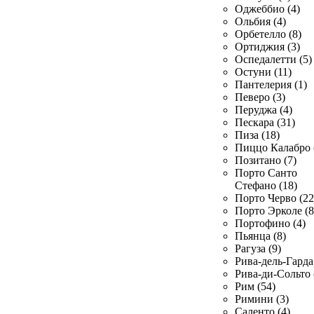
Оджеббио (4)
Ольбия (4)
Орбетелло (8)
Ортиджия (3)
Оспедалетти (5)
Остуни (11)
Пантелерия (1)
Певеро (3)
Перуджа (4)
Пескара (31)
Пиза (18)
Пиццо Калабро 
Позитано (7)
Порто Санто
Стефано (18)
Порто Черво (22
Порто Эрколе (8
Портофино (4)
Пьянца (8)
Рагуза (9)
Рива-дель-Гарда 
Рива-ди-Сольто 
Рим (54)
Римини (3)
Саленто (4)