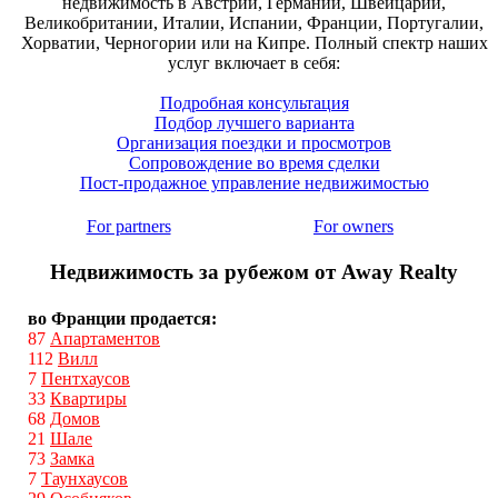
недвижимость в Австрии, Германии, Швейцарии,
Великобритании, Италии, Испании, Франции, Португалии,
Хорватии, Черногории или на Кипре. Полный спектр наших
услуг включает в себя:
Подробная консультация
Подбор лучшего варианта
Организация поездки и просмотров
Сопровождение во время сделки
Пост-продажное управление недвижимостью
For partners
For owners
Недвижимость за рубежом от Away Realty
во Франции продается:
87
Апартаментов
112
Вилл
7
Пентхаусов
33
Квартиры
68
Домов
21
Шале
73
Замка
7
Таунхаусов