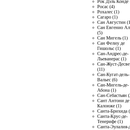
Рок Дэль Конде 
Росас (4)
Рохалес (1)
Сагаро (1)
Сан Августин (1
Сан Евгенио Ал
(5)
Сан Мигель (1)
Сан Фелиу де
Гишольс (1)
Сан-Андрес-де-
Льеванерас (1)
Сан-Жуст-Десве
(11)
Сан-Кугат-дель-
Вальес (6)
Сан-Мигель-де-
Абона (1)
Сан-Себастьян (
Сант Антони де
Калонже (1)
Санта-Брихида (
Санта-Крус-де-
Тенерифе (1)
Санта-Эулалия-д