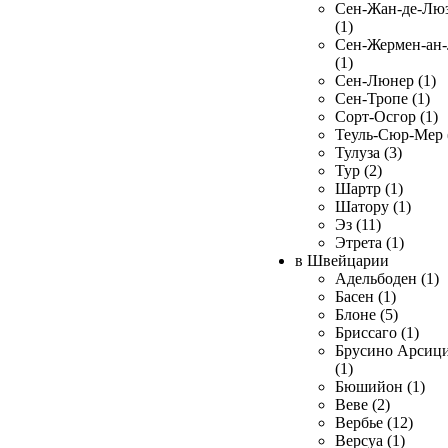
Сен-Жан-де-Лю
(1)
Сен-Жермен-ан
(1)
Сен-Люнер (1)
Сен-Тропе (1)
Сорт-Осгор (1)
Теуль-Сюр-Мер 
Тулуза (3)
Тур (2)
Шартр (1)
Шатору (1)
Эз (11)
Этрета (1)
в Швейцарии
Адельбоден (1)
Басен (1)
Блоне (5)
Бриссаго (1)
Брусино Арсиц
(1)
Бюшийон (1)
Веве (2)
Вербье (12)
Версуа (1)