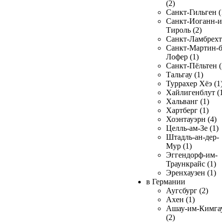
(2)
Санкт-Гильген (
Санкт-Иоганн-и
Тироль (2)
Санкт-Ламбрехт 
Санкт-Мартин-б
Лофер (1)
Санкт-Пёльтен (
Тальгау (1)
Туррахер Хёэ (1
Хайлигенблут (
Хальванг (1)
Хартберг (1)
Хоэнтауэрн (4)
Целль-ам-Зе (1)
Штадль-ан-дер-
Мур (1)
Эггендорф-им-
Траункрайс (1)
Эренхаузен (1)
в Германии
Аугсбург (2)
Ахен (1)
Ашау-им-Кимга
(2)