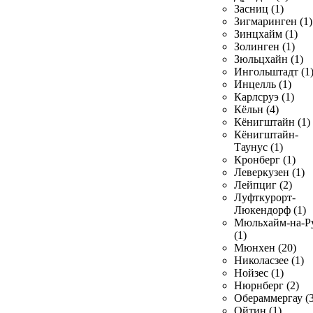
Засниц (1)
Зигмаринген (1)
Зинцхайм (1)
Золинген (1)
Зюльцхайн (1)
Ингольштадт (1
Инцелль (1)
Карлсруэ (1)
Кёльн (4)
Кёнигштайн (1)
Кёнигштайн-
Таунус (1)
Кронберг (1)
Леверкузен (1)
Лейпциг (2)
Луфткурорт-
Люкендорф (1)
Мюльхайм-на-Р
(1)
Мюнхен (20)
Николасзее (1)
Нойзес (1)
Нюрнберг (2)
Обераммергау (3
Ойтин (1)