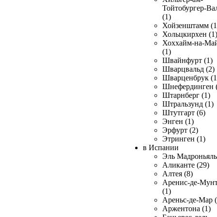
Тойтобургер-Ва
(1)
Хойзенштамм (1
Хольцкирхен (1
Хоххайм-на-Ма
(1)
Швайнфурт (1)
Шварцвальд (2)
Шварценбрук (1
Шнефердинген (
Штарнберг (1)
Штральзунд (1)
Штутгарт (6)
Энген (1)
Эрфурт (2)
Этринген (1)
в Испании
Эль Мадроньяль 
Аликанте (29)
Алтея (8)
Аренис-де-Мун
(1)
Ареньс-де-Мар (
Аржентона (1)