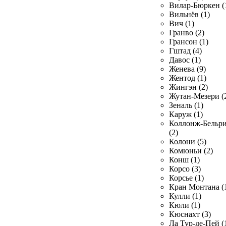
Вилар-Бюркен (
Вильнёв (1)
Вич (1)
Гранво (2)
Грансон (1)
Гштад (4)
Давос (1)
Женева (9)
Жентод (1)
Жингэн (2)
Жутан-Мезери (
Зеналь (1)
Каруж (1)
Коллонж-Бельр
(2)
Колони (5)
Комюньи (2)
Конш (1)
Корсо (3)
Корсье (1)
Кран Монтана (
Кулли (1)
Кюли (1)
Кюснахт (3)
Ла Тур-де-Пей (