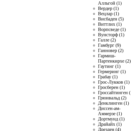
Алльгой (1)
Вердер (1)
Вецлар (1)
Висбаден (5)
Виттлих (1)
Ворпсведе (1)
Вунсторф (1)
Галле (2)
Гамбург (9)
Ганновер (2)
Гармиш-
Партенкирхе (2)
Гаутинг (1)
Гермеринг (1)
Грабау (1)
Грос-Лукков (1)
Гросберен (1)
Гроссайтинген (
Грюнвальд (2)
Денклинген (1)
Диссен-ам-
Аммерзе (1)
Дортмунд (1)
Драйайх (1)
Дрезден (4)