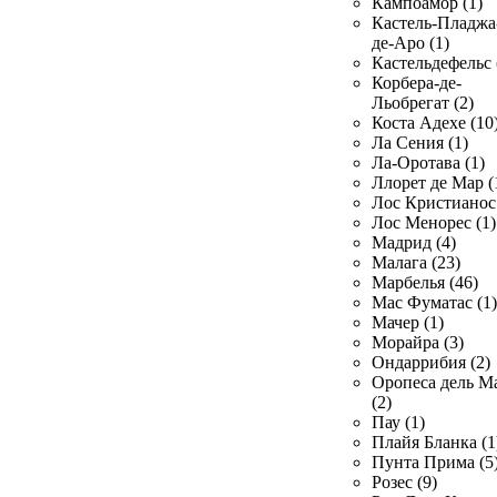
Кампоамор (1)
Кастель-Пладжа
де-Аро (1)
Кастельдефельс 
Корбера-де-
Льобрегат (2)
Коста Адехе (10
Ла Сения (1)
Ла-Оротава (1)
Ллорет де Мар (
Лос Кристианос 
Лос Менорес (1)
Мадрид (4)
Малага (23)
Марбелья (46)
Мас Фуматас (1)
Мачер (1)
Морайра (3)
Ондаррибия (2)
Оропеса дель М
(2)
Пау (1)
Плайя Бланка (1
Пунта Прима (5
Розес (9)