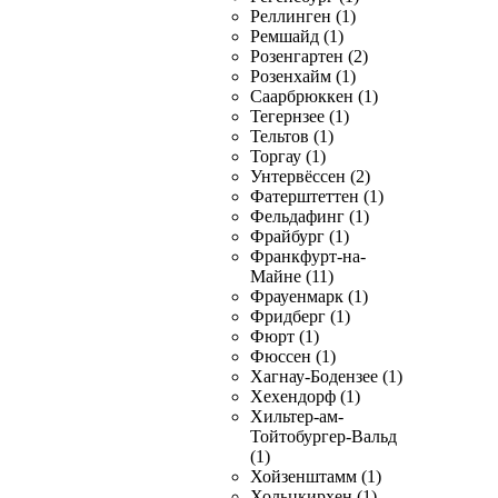
Реллинген (1)
Ремшайд (1)
Розенгартен (2)
Розенхайм (1)
Саарбрюккен (1)
Тегернзее (1)
Тельтов (1)
Торгау (1)
Унтервёссен (2)
Фатерштеттен (1)
Фельдафинг (1)
Фрайбург (1)
Франкфурт-на-
Майне (11)
Фрауенмарк (1)
Фридберг (1)
Фюрт (1)
Фюссен (1)
Хагнау-Бодензее (1)
Хехендорф (1)
Хильтер-ам-
Тойтобургер-Вальд
(1)
Хойзенштамм (1)
Хольцкирхен (1)