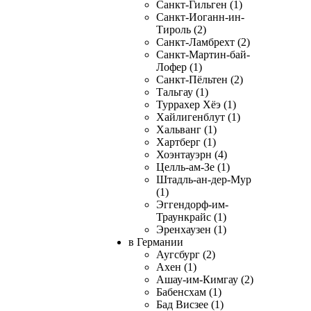
Санкт-Гильген (1)
Санкт-Иоганн-ин-
Тироль (2)
Санкт-Ламбрехт (2)
Санкт-Мартин-бай-
Лофер (1)
Санкт-Пёльтен (2)
Тальгау (1)
Туррахер Хёэ (1)
Хайлигенблут (1)
Хальванг (1)
Хартберг (1)
Хоэнтауэрн (4)
Целль-ам-Зе (1)
Штадль-ан-дер-Мур
(1)
Эггендорф-им-
Траункрайс (1)
Эренхаузен (1)
в Германии
Аугсбург (2)
Ахен (1)
Ашау-им-Кимгау (2)
Бабенсхам (1)
Бад Висзее (1)