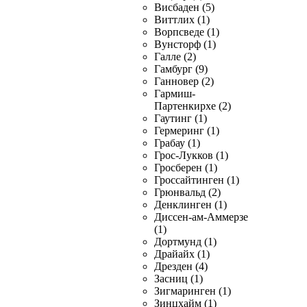
Висбаден (5)
Виттлих (1)
Ворпсведе (1)
Вунсторф (1)
Галле (2)
Гамбург (9)
Ганновер (2)
Гармиш-
Партенкирхе (2)
Гаутинг (1)
Гермеринг (1)
Грабау (1)
Грос-Лукков (1)
Гросберен (1)
Гроссайтинген (1)
Грюнвальд (2)
Денклинген (1)
Диссен-ам-Аммерзе
(1)
Дортмунд (1)
Драйайх (1)
Дрезден (4)
Засниц (1)
Зигмаринген (1)
Зинцхайм (1)