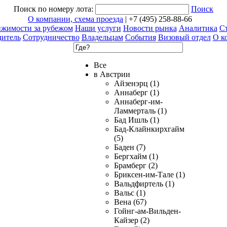
Поиск по номеру лота:
Поиск
О компании, схема проезда
| +7 (495) 258-88-66
ижимости за рубежом
Наши услуги
Новости рынка
Аналитика
Ст
дитель
Сотрудничество
Владельцам
События
Визовый отдел
О к
Все
в Австрии
Айзенэрц (1)
Аннаберг (1)
Аннаберг-им-
Ламмерталь (1)
Бад Ишль (1)
Бад-Клайнкирхгайм
(5)
Баден (7)
Бергхайм (1)
Брамберг (2)
Бриксен-им-Тале (1)
Вальдфиртель (1)
Вальс (1)
Вена (67)
Гойнг-ам-Вильден-
Кайзер (2)