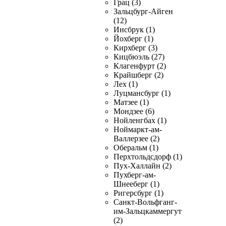
Грац (3)
Зальцбург-Айген
(12)
Инсбрук (1)
Йохберг (1)
Кирхберг (3)
Кицбюэль (27)
Клагенфурт (2)
Крайшберг (2)
Лех (1)
Луцмансбург (1)
Матзее (1)
Мондзее (6)
Нойленгбах (1)
Ноймаркт-ам-
Валлерзее (2)
Оберальм (1)
Перхтольдсдорф (1)
Пух-Халлайн (2)
Пухберг-ам-
Шнееберг (1)
Ригерсбург (1)
Санкт-Вольфганг-
им-Зальцкаммергут
(2)