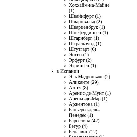
Хоххайм-на-Майне
(1)
Швайнфурт (1)
Шварцвальд (2)
Шварценбрук (1)
Шнефердинген (1)
Штарнберг (1)
Штральзунд (1)
Штутгарт (6)
Энген (1)
Эрфурт (2)
Этринген (1)
в Испании
Эль Мадроньяль (2)
Аликанте (29)
Алтея (8)
Аренис-де-Мунт (1)
Ареньс-де-Мар (1)
Аржентона (1)
Баньерес-дель-
Пенедес (1)
Барселона (42)
Бегур (4)
Бенаавис (12)