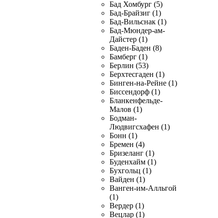
Бад Хомбург (5)
Бад-Брайзиг (1)
Бад-Вильснак (1)
Бад-Мюндер-ам-
Дайстер (1)
Баден-Баден (8)
Бамберг (1)
Берлин (53)
Берхтесгаден (1)
Бинген-на-Рейне (1)
Биссендорф (1)
Бланкенфельде-
Малов (1)
Бодман-
Людвигсхафен (1)
Бонн (1)
Бремен (4)
Бризеланг (1)
Буденхайм (1)
Бухгольц (1)
Вайден (1)
Ванген-им-Алльгой
(1)
Вердер (1)
Вецлар (1)