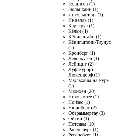
Золинген (1)
Зюльцхайн (1)
Ингольштадт (1)
Инцелль (1)
Карлсруэ (1)
Кёльн (4)
Кёнигштайн (1)
Кёнигштайн-Таунус
(1)
Кронберг (1)
Леверкузен (1)
Лейпциг (2)
Луфткурорт-
Люкендорф (1)
Мюльхайм-на-Руре
(1)
Мюнхен (20)
Николасзее (1)
Нойзес (1)
Нюрнберг (2)
Обераммергау (3)
Ойтин (1)
Потсдам (10)
Равенсбург (1)
Регенсбург (1)