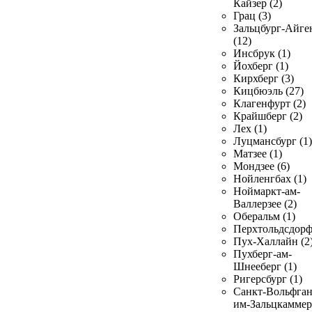
Кайзер (2)
Грац (3)
Зальцбург-Айге
(12)
Инсбрук (1)
Йохберг (1)
Кирхберг (3)
Кицбюэль (27)
Клагенфурт (2)
Крайшберг (2)
Лех (1)
Луцмансбург (1)
Матзее (1)
Мондзее (6)
Нойленгбах (1)
Ноймаркт-ам-
Валлерзее (2)
Оберальм (1)
Перхтольдсдорф
Пух-Халлайн (2
Пухберг-ам-
Шнееберг (1)
Ригерсбург (1)
Санкт-Вольфган
им-Зальцкаммер