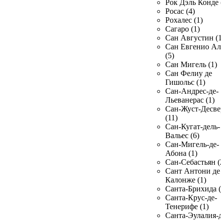
Рок Дэль Конде 
Росас (4)
Рохалес (1)
Сагаро (1)
Сан Августин (1
Сан Евгенио Ал
(5)
Сан Мигель (1)
Сан Фелиу де
Гишольс (1)
Сан-Андрес-де-
Льеванерас (1)
Сан-Жуст-Десве
(11)
Сан-Кугат-дель-
Вальес (6)
Сан-Мигель-де-
Абона (1)
Сан-Себастьян (
Сант Антони де
Калонже (1)
Санта-Брихида (
Санта-Крус-де-
Тенерифе (1)
Санта-Эулалия-д