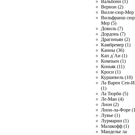
Вальбонн (1)
Вернон (2)
Вилле-сюр-Мер 
Вильфранш сюр
Мер (5)
Довиль (7)
Дордонь (7)
Драгиньян (2)
Камбремер (1)
Канны (36)
Кап д`Аи (1)
Компьен (1)
Коньяк (11)
Кроси (1)
Куршевель (10)
Ла Варен Сен-И
(1)
Ла Тюрби (5)
Ле-Ман (4)
Лион (2)
Лион-ла-Форе (1
Лувье (1)
Лурмарин (1)
Малакофф (1)
Манделье ла