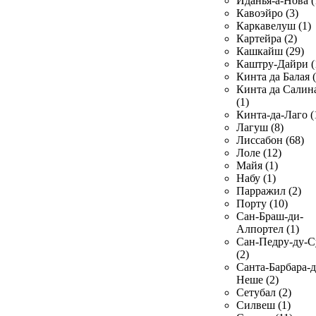
Иданья-а-Нова (
Кавоэйро (3)
Каркавелуш (1)
Картейра (2)
Кашкайш (29)
Каштру-Дайри (
Кинта да Балая (
Кинта да Салин
(1)
Кинта-да-Лаго (
Лагуш (8)
Лиссабон (68)
Лоле (12)
Майя (1)
Набу (1)
Парражил (2)
Порту (10)
Сан-Браш-ди-
Алпортел (1)
Сан-Педру-ду-С
(2)
Санта-Барбара-д
Неше (2)
Сетубал (2)
Силвеш (1)