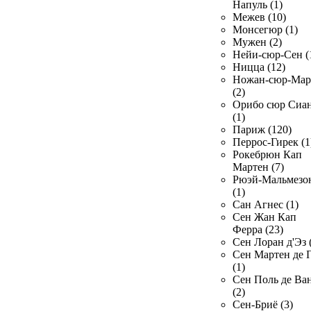
Напуль (1)
Межев (10)
Монсегюр (1)
Мужен (2)
Нейи-сюр-Сен (
Ницца (12)
Ножан-сюр-Ма
(2)
Орибо сюр Сиа
(1)
Париж (120)
Перрос-Гирек (1
Рокебрюн Кап
Мартен (7)
Рюэй-Мальмезо
(1)
Сан Агнес (1)
Сен Жан Кап
Ферра (23)
Сен Лоран д'Эз 
Сен Мартен де 
(1)
Сен Поль де Ва
(2)
Сен-Бриё (3)