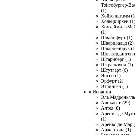
Тойтобургер-Ва
(1)
Хойзенштамм (1
Хольцкирхен (1
Хоххайм-на-Ма
(1)
Швайнфурт (1)
Шварцвальд (2)
Шварценбрук (1
Шнефердинген (
Штарнберг (1)
Штральзунд (1)
Штутгарт (6)
Энген (1)
Эрфурт (2)
Этринген (1)
в Испании
Эль Мадроньяль 
Аликанте (29)
Алтея (8)
Аренис-де-Мун
(1)
Ареньс-де-Мар (
Аржентона (1)