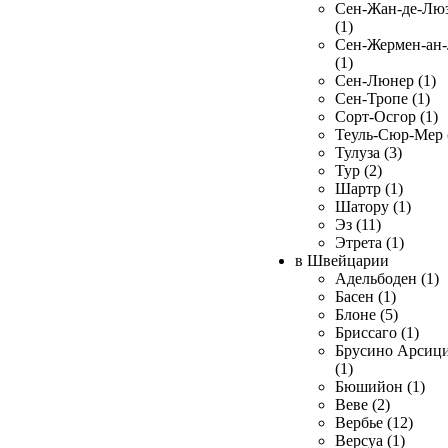
Сен-Жан-де-Лю
(1)
Сен-Жермен-ан
(1)
Сен-Люнер (1)
Сен-Тропе (1)
Сорт-Осгор (1)
Теуль-Сюр-Мер 
Тулуза (3)
Тур (2)
Шартр (1)
Шатору (1)
Эз (11)
Этрета (1)
в Швейцарии
Адельбоден (1)
Басен (1)
Блоне (5)
Бриссаго (1)
Брусино Арсиц
(1)
Бюшийон (1)
Веве (2)
Вербье (12)
Версуа (1)