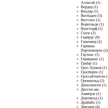
Алльгой (1)
Вердер (1)
Вецлар (1)
Висбаден (5)
Виттлих (1)
Ворпсведе (1)
Вунсторф (1)
Галле (2)
Гамбург (9)
Ганновер (2)
Гармиш-
Партенкирхе (2)
Гаутинг (1)
Гермеринг (1)
Грабау (1)
Грос-Лукков (1)
Гросберен (1)
Гроссайтинген (
Грюнвальд (2)
Денклинген (1)
Диссен-ам-
Аммерзе (1)
Дортмунд (1)
Драйайх (1)
Дрезден (4)