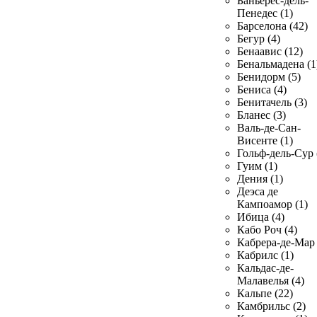
Баньерес-дель-
Пенедес (1)
Барселона (42)
Бегур (4)
Бенаавис (12)
Бенальмадена (1
Бенидорм (5)
Бениса (4)
Бенитачель (3)
Бланес (3)
Валь-де-Сан-
Висенте (1)
Гольф-дель-Сур 
Гуим (1)
Дения (1)
Деэса де
Кампоамор (1)
Ибица (4)
Кабо Роч (4)
Кабрера-де-Мар 
Кабрилс (1)
Кальдас-де-
Малавелья (4)
Кальпе (22)
Камбрильс (2)