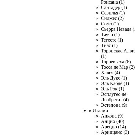
Ронсана (1)
Сантадер (1)
Севилья (1)
Сиджес (2)
Сомо (1)
Сьерра Невада (
Таучо (1)
Тегесте (1)
Тиас (1)
Торвискас Альт
(1)
Торревьеха (6)
Тосса де Мар (2)
Хавея (4)
Эль Дуке (1)
Эль Кабле (1)
Эль Рок (1)
Эсплугес-де-
Льобрегат (4)
Эстепона (9)
в Италии
Анкона (9)
Анцио (40)
Ареццо (14)
Ариццано (3)