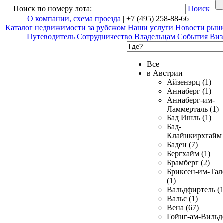
Поиск по номеру лота:
Поиск
О компании, схема проезда
| +7 (495) 258-88-66
Каталог недвижимости за рубежом
Наши услуги
Новости рын
Путеводитель
Сотрудничество
Владельцам
События
Виз
Все
в Австрии
Айзенэрц (1)
Аннаберг (1)
Аннаберг-им-
Ламмерталь (1)
Бад Ишль (1)
Бад-
Клайнкирхгайм 
Баден (7)
Бергхайм (1)
Брамберг (2)
Бриксен-им-Тал
(1)
Вальдфиртель (1
Вальс (1)
Вена (67)
Гойнг-ам-Вильд