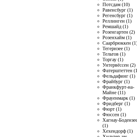
Потсдам (10)
Равенсбург (1)
Регенсбург (1)
Реллинген (1)
Ремшайд (1)
Розенгартен (2)
Розенхайм (1)
Саарбрюккен (1
Тегернзее (1)
Тельтов (1)
Торгау (1)
Унтервёссен (2)
Фатерштеттен (1
Фельдафинг (1)
Фрайбург (1)
Франкфурт-на-
Майне (11)
Фрауенмарк (1)
Фридберг (1)
Фюрт (1)
Фюссен (1)
Хагнау-Бодензе
(1)
Хехендорф (1)
Хильтер-ам-