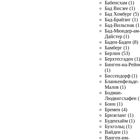
Бабенсхам (1)
Бад Висзее (1)
Бад Хомбург (5)
Бад-Брайзиг (1)
Бад-Вильснак (1
Бад-Мюндер-ам
Дайстер (1)
Баден-Баден (8)
Бамберг (1)
Берлин (53)
Берхтесгаден (1)
Бинген-на-Рейн
(1)
Биссендорф (1)
Бланкенфельде-
Малов (1)
Бодман-
Людвигсхафен (
Бонн (1)
Бремен (4)
Бризеланг (1)
Буденхайм (1)
Бухгольц (1)
Вайден (1)
Ванген-им-