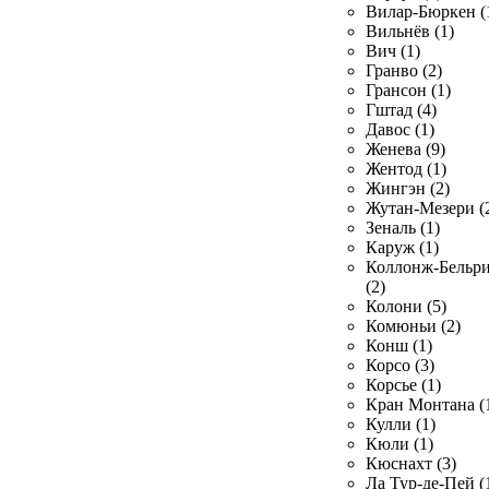
Вилар-Бюркен (
Вильнёв (1)
Вич (1)
Гранво (2)
Грансон (1)
Гштад (4)
Давос (1)
Женева (9)
Жентод (1)
Жингэн (2)
Жутан-Мезери (
Зеналь (1)
Каруж (1)
Коллонж-Бельр
(2)
Колони (5)
Комюньи (2)
Конш (1)
Корсо (3)
Корсье (1)
Кран Монтана (
Кулли (1)
Кюли (1)
Кюснахт (3)
Ла Тур-де-Пей (