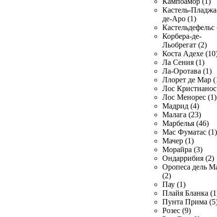
Кампоамор (1)
Кастель-Пладжа
де-Аро (1)
Кастельдефельс 
Корбера-де-
Льобрегат (2)
Коста Адехе (10
Ла Сения (1)
Ла-Оротава (1)
Ллорет де Мар (
Лос Кристианос 
Лос Менорес (1)
Мадрид (4)
Малага (23)
Марбелья (46)
Мас Фуматас (1)
Мачер (1)
Морайра (3)
Ондаррибия (2)
Оропеса дель М
(2)
Пау (1)
Плайя Бланка (1
Пунта Прима (5
Розес (9)