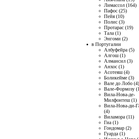
Лимассол (164)
Пафос (25)
Пейя (10)
Полис (3)
Протарас (19)
Тала (1)
Энгоми (2)
в Португалии
Албуфейра (5)
Алгош (1)
Алмансил (3)
Анхос (1)
Асотеяш (4)
Боликейме (3)
Вале до Лобо (4
Вале-Формозу (
Вила-Нова-де-
Милфонтеш (1)
Вила-Нова-ди-Г
(4)
Виламора (11)
Гиа (1)
Гондомар (2)
Гуарда (1)