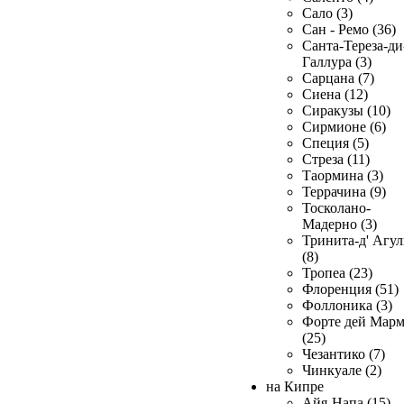
Сало (3)
Сан - Ремо (36)
Санта-Тереза-ди
Галлура (3)
Сарцана (7)
Сиена (12)
Сиракузы (10)
Сирмионе (6)
Специя (5)
Стреза (11)
Таормина (3)
Террачина (9)
Тосколано-
Мадерно (3)
Тринита-д' Агул
(8)
Тропеа (23)
Флоренция (51)
Фоллоника (3)
Форте дей Мар
(25)
Чезантико (7)
Чинкуале (2)
на Кипре
Айя-Напа (15)