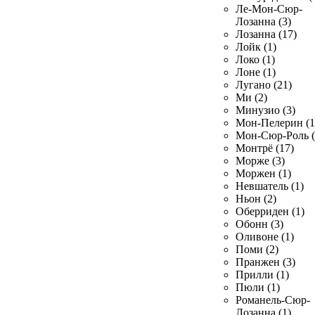
Ле-Мон-Сюр-
Лозанна (3)
Лозанна (17)
Лойк (1)
Локо (1)
Лоне (1)
Лугано (21)
Ми (2)
Минузио (3)
Мон-Пелерин (1
Мон-Сюр-Роль (
Монтрё (17)
Морже (3)
Моржен (1)
Невшатель (1)
Ньон (2)
Оберриден (1)
Обонн (3)
Оливоне (1)
Поми (2)
Пранжен (3)
Прилли (1)
Пюли (1)
Романель-Сюр-
Лозанна (1)