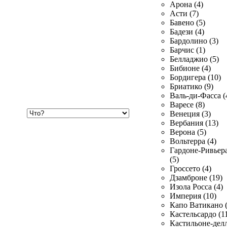
Арона (4)
Асти (7)
Бавено (5)
Бадези (4)
Бардолино (3)
Барчис (1)
Белладжио (5)
Бибионе (4)
Бордигера (10)
Бриатико (9)
Валь-ди-Фасса (
Варесе (8)
Хочу
Венеция (3)
купить
Вербания (13)
Верона (5)
Вольтерра (4)
Гардоне-Ривьер
(5)
Гроссето (4)
Дзамброне (19)
Изола Росса (4)
Империя (10)
Капо Ватикано (
Кастельсардо (1
Кастильоне-делл