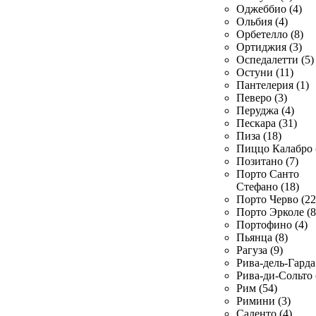
Оджеббио (4)
Ольбия (4)
Орбетелло (8)
Ортиджия (3)
Оспедалетти (5)
Остуни (11)
Пантелерия (1)
Певеро (3)
Перуджа (4)
Пескара (31)
Пиза (18)
Пиццо Калабро 
Позитано (7)
Порто Санто
Стефано (18)
Порто Черво (22
Порто Эрколе (8
Портофино (4)
Пьянца (8)
Рагуза (9)
Рива-дель-Гарда 
Рива-ди-Сольто 
Рим (54)
Римини (3)
Саленто (4)