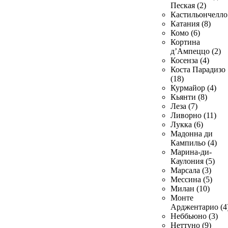
Пеская (2)
Кастильончелло 
Катания (8)
Комо (6)
Кортина
д’Ампеццо (2)
Косенза (4)
Коста Парадизо
(18)
Курмайор (4)
Кьянти (8)
Леза (7)
Ливорно (11)
Лукка (6)
Мадонна ди
Кампильо (4)
Марина-ди-
Каулония (5)
Марсала (3)
Мессина (5)
Милан (10)
Монте
Арджентарио (4
Неббьюно (3)
Неттуно (9)