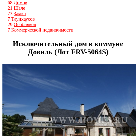
68
Домов
21
Шале
73
Замка
7
Таунхаусов
29
Особняков
7
Коммерческой недвижимости
Исключительный дом в коммуне
Довиль (Лот FRV-5064S)