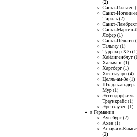
(2)
Санкт-Гильген (
Санкт-Иоганн-и
Тироль (2)
Санкт-Ламбрехт 
Санкт-Мартин-б
Лофер (1)
Санкт-Пёльтен (
Тальгау (1)
Туррахер Хёэ (1
Хайлигенблут (
Хальванг (1)
Хартберг (1)
Хоэнтауэрн (4)
Целль-ам-Зе (1)
Штадль-ан-дер-
Мур (1)
Эггендорф-им-
Траункрайс (1)
Эренхаузен (1)
в Германии
Аугсбург (2)
Ахен (1)
Ашау-им-Кимга
(2)