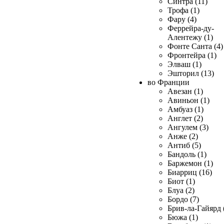
Синтра (11)
Трофа (1)
Фару (4)
Феррейра-ду-
Алентежу (1)
Фонте Санта (4)
Фронтейра (1)
Элваш (1)
Эшторил (13)
во Франции
Авезан (1)
Авиньон (1)
Амбуаз (1)
Англет (2)
Ангулем (3)
Анже (2)
Антиб (5)
Бандоль (1)
Баржемон (1)
Биарриц (16)
Биот (1)
Блуа (2)
Бордо (7)
Брив-ла-Гайярд 
Бюжа (1)