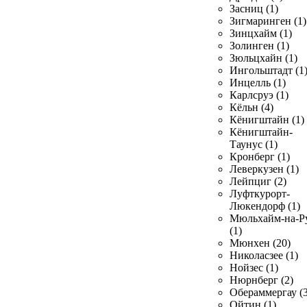
Засниц (1)
Зигмаринген (1)
Зинцхайм (1)
Золинген (1)
Зюльцхайн (1)
Ингольштадт (1
Инцелль (1)
Карлсруэ (1)
Кёльн (4)
Кёнигштайн (1)
Кёнигштайн-
Таунус (1)
Кронберг (1)
Леверкузен (1)
Лейпциг (2)
Луфткурорт-
Люкендорф (1)
Мюльхайм-на-Р
(1)
Мюнхен (20)
Николасзее (1)
Нойзес (1)
Нюрнберг (2)
Обераммергау (3
Ойтин (1)