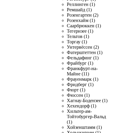
Реллинген (1)
Ремшайд (1)
Розенгартен (2)
Розенхайм (1)
Саарбрюккен (1)
Тегернзее (1)
Тельтов (1)
Торгау (1)
Унтервёссен (2)
Фатерштеттен (1)
Фельдафинг (1)
Фрайбург (1)
Франкфурт-на-
Майне (11)
Фрауенмарк (1)
Фридберг (1)
Фюрт (1)
Фюссен (1)
Хагнау-Бодензее (1)
Хехендорф (1)
Хильтер-ам-
Тойтобургер-Вальд
(1)
Хойзенштамм (1)
Хольцкирхен (1)