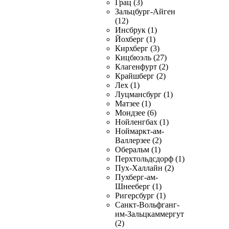
Грац (3)
Зальцбург-Айген
(12)
Инсбрук (1)
Йохберг (1)
Кирхберг (3)
Кицбюэль (27)
Клагенфурт (2)
Крайшберг (2)
Лех (1)
Луцмансбург (1)
Матзее (1)
Мондзее (6)
Нойленгбах (1)
Ноймаркт-ам-
Валлерзее (2)
Оберальм (1)
Перхтольдсдорф (1)
Пух-Халлайн (2)
Пухберг-ам-
Шнееберг (1)
Ригерсбург (1)
Санкт-Вольфганг-
им-Зальцкаммергут
(2)