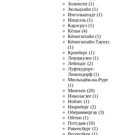
Золинген (1)
Зюльцхайн (1)
Ингольштадт (1)
Инцелль (1)
Карлсруэ (1)
Кёльн (4)
Кёнигштайн (1)
Кёнигштайн-Таунус
(1)
Кронберг (1)
Леверкузен (1)
Лейпциг (2)
Луфткурорт-
Люкендорф (1)
Мюльхайм-на-Руре
(1)
Мюнхен (20)
Николасзее (1)
Нойзес (1)
Нюрнберг (2)
Обераммергау (3)
Ойтин (1)
Потсдам (10)
Равенсбург (1)
Регенсбург (1)