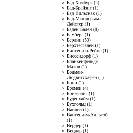
Бад Хомбург (5)
Бад-Брайзиг (1)
Бад-Вильснак (1)
Бад-Мюндер-ам-
Дайстер (1)
Баден-Баден (8)
Бамберг (1)
Берлин (53)
Берхтесгаден (1)
Бинген-на-Рейне (1)
Биссендорф (1)
Бланкенфельде-
Малов (1)
Бодман-
Людвигсхафен (1)
Бонн (1)
Бремен (4)
Бризеланг (1)
Буденхайм (1)
Бухгольц (1)
Вайден (1)
Ванген-им-Алльгой
(1)
Вердер (1)
Вецлар (1)