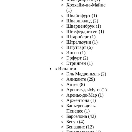
Хоххайм-на-Майне
(1)
Швайнфурт (1)
Шварцвальд (2)
Шварценбрук (1)
Шнефердинген (1)
Штарнберг (1)
Штральзунд (1)
Штутгарт (6)
Энген (1)
Эрфурт (2)
Этринген (1)
в Испании
Эль Мадроньяль (2)
Аликанте (29)
Алтея (8)
Аренис-де-Мунт (1)
Ареньс-де-Мар (1)
Аржентона (1)
Баньерес-дель-
Пенедес (1)
Барселона (42)
Бегур (4)
Бенаавис (12)