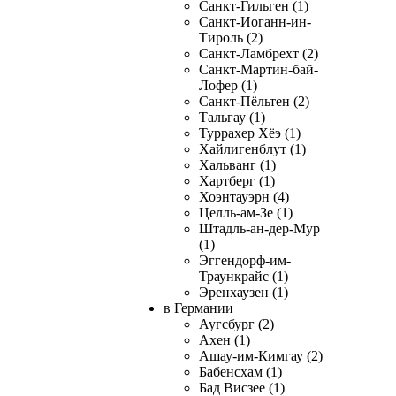
Санкт-Гильген (1)
Санкт-Иоганн-ин-
Тироль (2)
Санкт-Ламбрехт (2)
Санкт-Мартин-бай-
Лофер (1)
Санкт-Пёльтен (2)
Тальгау (1)
Туррахер Хёэ (1)
Хайлигенблут (1)
Хальванг (1)
Хартберг (1)
Хоэнтауэрн (4)
Целль-ам-Зе (1)
Штадль-ан-дер-Мур
(1)
Эггендорф-им-
Траункрайс (1)
Эренхаузен (1)
в Германии
Аугсбург (2)
Ахен (1)
Ашау-им-Кимгау (2)
Бабенсхам (1)
Бад Висзее (1)