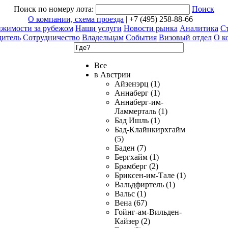
Поиск по номеру лота:
Поиск
О компании, схема проезда
| +7 (495) 258-88-66
ижимости за рубежом
Наши услуги
Новости рынка
Аналитика
Ст
дитель
Сотрудничество
Владельцам
События
Визовый отдел
О к
Все
в Австрии
Айзенэрц (1)
Аннаберг (1)
Аннаберг-им-
Ламмерталь (1)
Бад Ишль (1)
Бад-Клайнкирхгайм
(5)
Баден (7)
Бергхайм (1)
Брамберг (2)
Бриксен-им-Тале (1)
Вальдфиртель (1)
Вальс (1)
Вена (67)
Гойнг-ам-Вильден-
Кайзер (2)