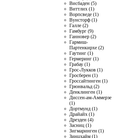
Висбаден (5)
Виттлих (1)
Ворпсведе (1)
Вунсторф (1)
Галле (2)
Гамбург (9)
Ганновер (2)
Гармиш-
Партенкирхе (2)
Гаутинг (1)
Гермеринг (1)
Грабау (1)
Грос-Лукков (1)
Гросберен (1)
Гроссайтинген (1)
Грюнвальд (2)
Денклинген (1)
Диссен-ам-Аммерзе
(1)
Дортмунд (1)
Драйайх (1)
Дрезден (4)
Засниц (1)
Зигмаринген (1)
Зинцхайм (1)