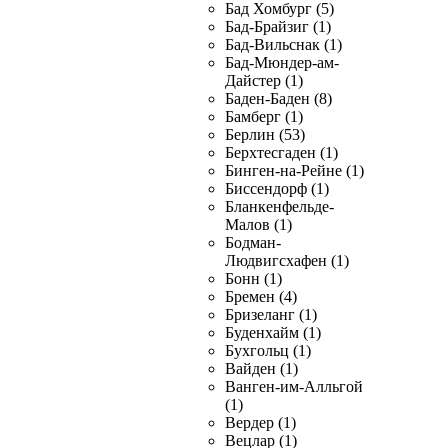
Бад Хомбург (5)
Бад-Брайзиг (1)
Бад-Вильснак (1)
Бад-Мюндер-ам-
Дайстер (1)
Баден-Баден (8)
Бамберг (1)
Берлин (53)
Берхтесгаден (1)
Бинген-на-Рейне (1)
Биссендорф (1)
Бланкенфельде-
Малов (1)
Бодман-
Людвигсхафен (1)
Бонн (1)
Бремен (4)
Бризеланг (1)
Буденхайм (1)
Бухгольц (1)
Вайден (1)
Ванген-им-Алльгой
(1)
Вердер (1)
Вецлар (1)