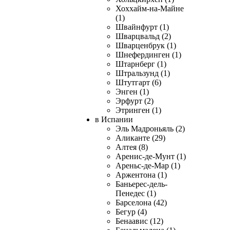
Хоххайм-на-Майне
(1)
Швайнфурт (1)
Шварцвальд (2)
Шварценбрук (1)
Шнефердинген (1)
Штарнберг (1)
Штральзунд (1)
Штутгарт (6)
Энген (1)
Эрфурт (2)
Этринген (1)
в Испании
Эль Мадроньяль (2)
Аликанте (29)
Алтея (8)
Аренис-де-Мунт (1)
Ареньс-де-Мар (1)
Аржентона (1)
Баньерес-дель-
Пенедес (1)
Барселона (42)
Бегур (4)
Бенаавис (12)