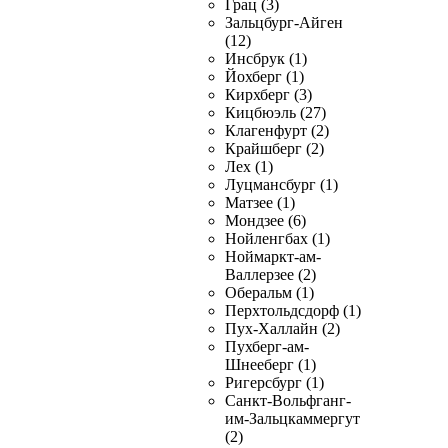
Грац (3)
Зальцбург-Айген
(12)
Инсбрук (1)
Йохберг (1)
Кирхберг (3)
Кицбюэль (27)
Клагенфурт (2)
Крайшберг (2)
Лех (1)
Луцмансбург (1)
Матзее (1)
Мондзее (6)
Нойленгбах (1)
Ноймаркт-ам-
Валлерзее (2)
Оберальм (1)
Перхтольдсдорф (1)
Пух-Халлайн (2)
Пухберг-ам-
Шнееберг (1)
Ригерсбург (1)
Санкт-Вольфганг-
им-Зальцкаммергут
(2)