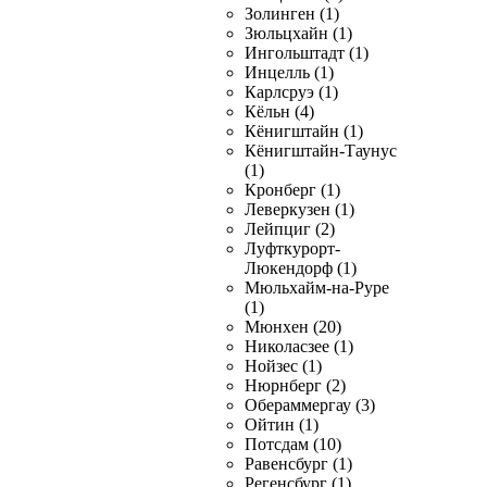
Золинген (1)
Зюльцхайн (1)
Ингольштадт (1)
Инцелль (1)
Карлсруэ (1)
Кёльн (4)
Кёнигштайн (1)
Кёнигштайн-Таунус
(1)
Кронберг (1)
Леверкузен (1)
Лейпциг (2)
Луфткурорт-
Люкендорф (1)
Мюльхайм-на-Руре
(1)
Мюнхен (20)
Николасзее (1)
Нойзес (1)
Нюрнберг (2)
Обераммергау (3)
Ойтин (1)
Потсдам (10)
Равенсбург (1)
Регенсбург (1)