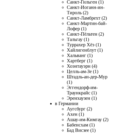
Санкт-Гильген (1)
Санкт-Иоганн-ин-
Тироль (2)
Санкт-Ламбрехт (2)
Санкт-Мартин-бай-
Лофер (1)
Санкт-Пёльтен (2)
Тальгау (1)
Туррахер Хёэ (1)
Хайлигенблут (1)
Хальванг (1)
Хартберг (1)
Хоэнтауэрн (4)
Целль-ам-Зе (1)
Штадль-ан-дер-Мур
(1)
Эггендорф-им-
Траункрайс (1)
Эренхаузен (1)
в Германии
Аугсбург (2)
Ахен (1)
Ашау-им-Кимгау (2)
Бабенсхам (1)
Бад Висзее (1)