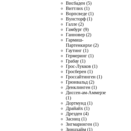
Висбаден (5)
Виттлих (1)
Ворпсведе (1)
Вунсторф (1)
Галле (2)
Гамбург (9)
Ганновер (2)
Гармиш-
Партенкирхе (2)
Гаутинг (1)
Гермеринг (1)
Грабау (1)
Грос-Лукков (1)
Гросберен (1)
Гроссайтинген (1)
Грюнвальд (2)
Денклинген (1)
Диссен-ам-Аммерзе
(1)
Дортмунд (1)
Драйайх (1)
Дрезден (4)
Засниц (1)
Зигмаринген (1)
Зинцхайм (1)