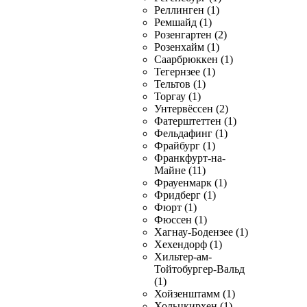
Реллинген (1)
Ремшайд (1)
Розенгартен (2)
Розенхайм (1)
Саарбрюккен (1)
Тегернзее (1)
Тельтов (1)
Торгау (1)
Унтервёссен (2)
Фатерштеттен (1)
Фельдафинг (1)
Фрайбург (1)
Франкфурт-на-
Майне (11)
Фрауенмарк (1)
Фридберг (1)
Фюрт (1)
Фюссен (1)
Хагнау-Бодензее (1)
Хехендорф (1)
Хильтер-ам-
Тойтобургер-Вальд
(1)
Хойзенштамм (1)
Хольцкирхен (1)