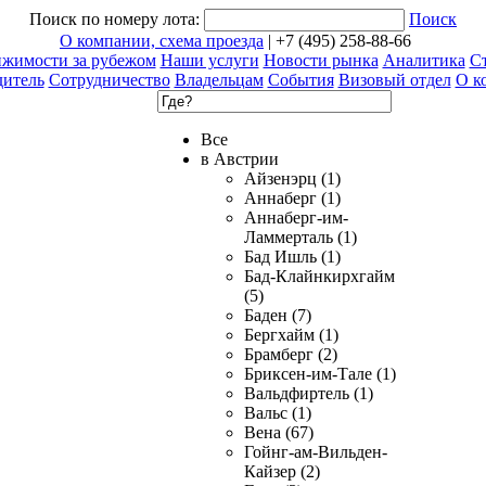
Поиск по номеру лота:
Поиск
О компании, схема проезда
| +7 (495) 258-88-66
ижимости за рубежом
Наши услуги
Новости рынка
Аналитика
Ст
дитель
Сотрудничество
Владельцам
События
Визовый отдел
О к
Все
в Австрии
Айзенэрц (1)
Аннаберг (1)
Аннаберг-им-
Ламмерталь (1)
Бад Ишль (1)
Бад-Клайнкирхгайм
(5)
Баден (7)
Бергхайм (1)
Брамберг (2)
Бриксен-им-Тале (1)
Вальдфиртель (1)
Вальс (1)
Вена (67)
Гойнг-ам-Вильден-
Кайзер (2)