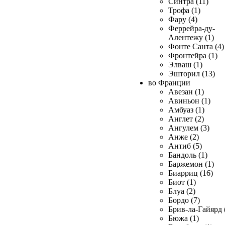
Синтра (11)
Трофа (1)
Фару (4)
Феррейра-ду-
Алентежу (1)
Фонте Санта (4)
Фронтейра (1)
Элваш (1)
Эшторил (13)
во Франции
Авезан (1)
Авиньон (1)
Амбуаз (1)
Англет (2)
Ангулем (3)
Анже (2)
Антиб (5)
Бандоль (1)
Баржемон (1)
Биарриц (16)
Биот (1)
Блуа (2)
Бордо (7)
Брив-ла-Гайярд 
Бюжа (1)