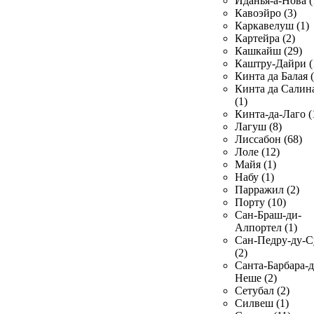
Иданья-а-Нова (
Кавоэйро (3)
Каркавелуш (1)
Картейра (2)
Кашкайш (29)
Каштру-Дайри (
Кинта да Балая (
Кинта да Салин
(1)
Кинта-да-Лаго (
Лагуш (8)
Лиссабон (68)
Лоле (12)
Майя (1)
Набу (1)
Парражил (2)
Порту (10)
Сан-Браш-ди-
Алпортел (1)
Сан-Педру-ду-С
(2)
Санта-Барбара-д
Неше (2)
Сетубал (2)
Силвеш (1)