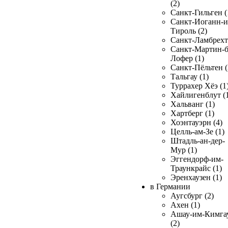
(2)
Санкт-Гильген (
Санкт-Иоганн-и
Тироль (2)
Санкт-Ламбрехт 
Санкт-Мартин-б
Лофер (1)
Санкт-Пёльтен (
Тальгау (1)
Туррахер Хёэ (1
Хайлигенблут (
Хальванг (1)
Хартберг (1)
Хоэнтауэрн (4)
Целль-ам-Зе (1)
Штадль-ан-дер-
Мур (1)
Эггендорф-им-
Траункрайс (1)
Эренхаузен (1)
в Германии
Аугсбург (2)
Ахен (1)
Ашау-им-Кимга
(2)