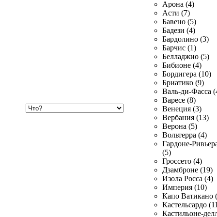
Арона (4)
Асти (7)
Бавено (5)
Бадези (4)
Бардолино (3)
Барчис (1)
Белладжио (5)
Бибионе (4)
Бордигера (10)
Бриатико (9)
Валь-ди-Фасса (
Варесе (8)
Хочу
Венеция (3)
купить
Вербания (13)
Верона (5)
Вольтерра (4)
Гардоне-Ривьер
(5)
Гроссето (4)
Дзамброне (19)
Изола Росса (4)
Империя (10)
Капо Ватикано (
Кастельсардо (1
Кастильоне-делл