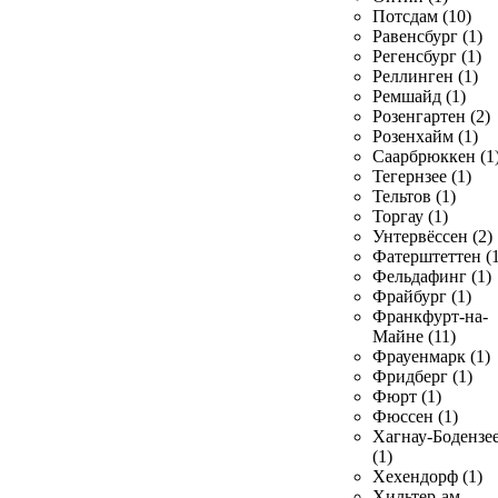
Потсдам (10)
Равенсбург (1)
Регенсбург (1)
Реллинген (1)
Ремшайд (1)
Розенгартен (2)
Розенхайм (1)
Саарбрюккен (1
Тегернзее (1)
Тельтов (1)
Торгау (1)
Унтервёссен (2)
Фатерштеттен (1
Фельдафинг (1)
Фрайбург (1)
Франкфурт-на-
Майне (11)
Фрауенмарк (1)
Фридберг (1)
Фюрт (1)
Фюссен (1)
Хагнау-Бодензе
(1)
Хехендорф (1)
Хильтер-ам-