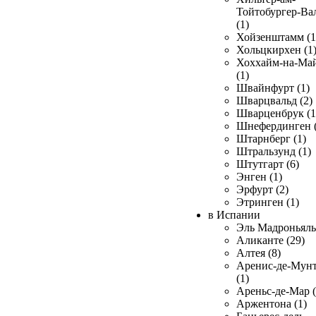
Тойтобургер-Ва
(1)
Хойзенштамм (1
Хольцкирхен (1
Хоххайм-на-Ма
(1)
Швайнфурт (1)
Шварцвальд (2)
Шварценбрук (1
Шнефердинген (
Штарнберг (1)
Штральзунд (1)
Штутгарт (6)
Энген (1)
Эрфурт (2)
Этринген (1)
в Испании
Эль Мадроньяль 
Аликанте (29)
Алтея (8)
Аренис-де-Мун
(1)
Ареньс-де-Мар (
Аржентона (1)