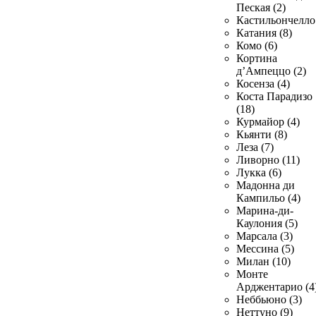
Пеская (2)
Кастильончелло 
Катания (8)
Комо (6)
Кортина
д’Ампеццо (2)
Косенза (4)
Коста Парадизо
(18)
Курмайор (4)
Кьянти (8)
Леза (7)
Ливорно (11)
Лукка (6)
Мадонна ди
Кампильо (4)
Марина-ди-
Каулония (5)
Марсала (3)
Мессина (5)
Милан (10)
Монте
Арджентарио (4
Неббьюно (3)
Неттуно (9)