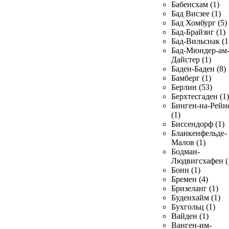
Бабенсхам (1)
Бад Висзее (1)
Бад Хомбург (5)
Бад-Брайзиг (1)
Бад-Вильснак (1
Бад-Мюндер-ам
Дайстер (1)
Баден-Баден (8)
Бамберг (1)
Берлин (53)
Берхтесгаден (1)
Бинген-на-Рейн
(1)
Биссендорф (1)
Бланкенфельде-
Малов (1)
Бодман-
Людвигсхафен (
Бонн (1)
Бремен (4)
Бризеланг (1)
Буденхайм (1)
Бухгольц (1)
Вайден (1)
Ванген-им-