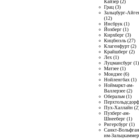
Кайзер (2)
Грац (3)
Зальцбург-Айге
(12)
Инсбрук (1)
Йохберг (1)
Кирхберг (3)
Кицбюэль (27)
Клагенфурт (2)
Крайшберг (2)
Лех (1)
Луцмансбург (1)
Матзее (1)
Мондзее (6)
Нойленгбах (1)
Ноймаркт-ам-
Валлерзее (2)
Оберальм (1)
Перхтольдсдорф
Пух-Халлайн (2
Пухберг-ам-
Шнееберг (1)
Ригерсбург (1)
Санкт-Вольфган
им-Зальцкаммер