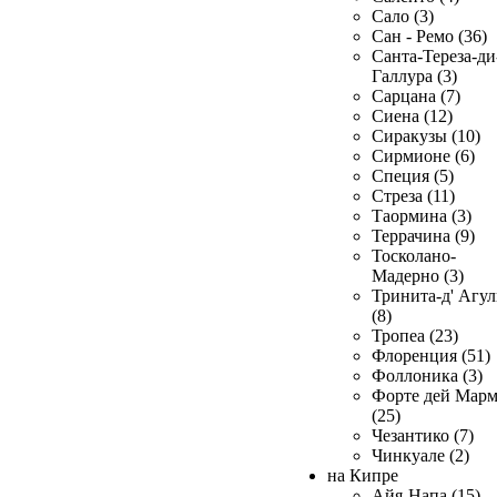
Сало (3)
Сан - Ремо (36)
Санта-Тереза-ди
Галлура (3)
Сарцана (7)
Сиена (12)
Сиракузы (10)
Сирмионе (6)
Специя (5)
Стреза (11)
Таормина (3)
Террачина (9)
Тосколано-
Мадерно (3)
Тринита-д' Агул
(8)
Тропеа (23)
Флоренция (51)
Фоллоника (3)
Форте дей Мар
(25)
Чезантико (7)
Чинкуале (2)
на Кипре
Айя-Напа (15)