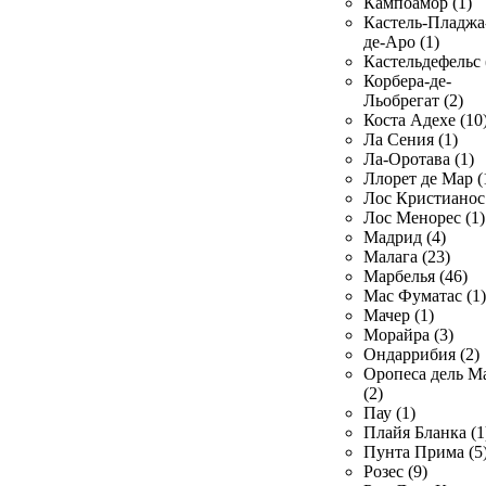
Кампоамор (1)
Кастель-Пладжа
де-Аро (1)
Кастельдефельс 
Корбера-де-
Льобрегат (2)
Коста Адехе (10
Ла Сения (1)
Ла-Оротава (1)
Ллорет де Мар (
Лос Кристианос 
Лос Менорес (1)
Мадрид (4)
Малага (23)
Марбелья (46)
Мас Фуматас (1)
Мачер (1)
Морайра (3)
Ондаррибия (2)
Оропеса дель М
(2)
Пау (1)
Плайя Бланка (1
Пунта Прима (5
Розес (9)