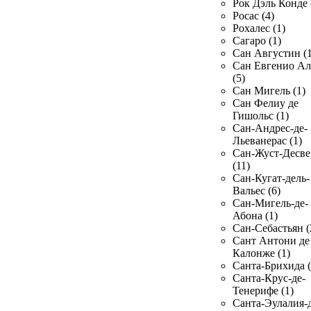
Рок Дэль Конде 
Росас (4)
Рохалес (1)
Сагаро (1)
Сан Августин (1
Сан Евгенио Ал
(5)
Сан Мигель (1)
Сан Фелиу де
Гишольс (1)
Сан-Андрес-де-
Льеванерас (1)
Сан-Жуст-Десве
(11)
Сан-Кугат-дель-
Вальес (6)
Сан-Мигель-де-
Абона (1)
Сан-Себастьян (
Сант Антони де
Калонже (1)
Санта-Брихида (
Санта-Крус-де-
Тенерифе (1)
Санта-Эулалия-д