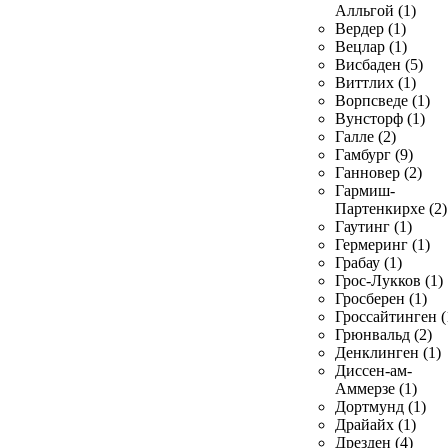
Алльгой (1)
Вердер (1)
Вецлар (1)
Висбаден (5)
Виттлих (1)
Ворпсведе (1)
Вунсторф (1)
Галле (2)
Гамбург (9)
Ганновер (2)
Гармиш-
Партенкирхе (2)
Гаутинг (1)
Гермеринг (1)
Грабау (1)
Грос-Лукков (1)
Гросберен (1)
Гроссайтинген (
Грюнвальд (2)
Денклинген (1)
Диссен-ам-
Аммерзе (1)
Дортмунд (1)
Драйайх (1)
Дрезден (4)