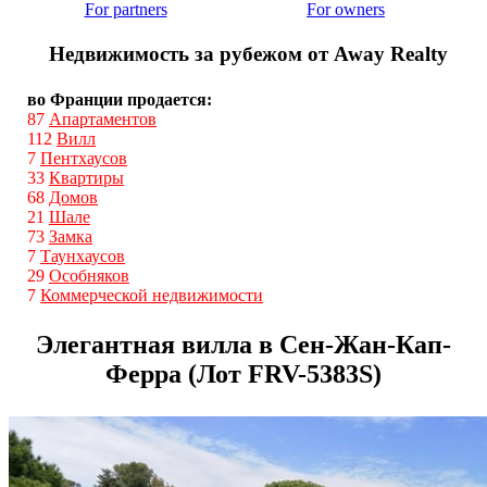
For partners
For owners
Недвижимость за рубежом от Away Realty
во Франции продается:
87
Апартаментов
112
Вилл
7
Пентхаусов
33
Квартиры
68
Домов
21
Шале
73
Замка
7
Таунхаусов
29
Особняков
7
Коммерческой недвижимости
Элегантная вилла в Сен-Жан-Кап-
Ферра (Лот FRV-5383S)