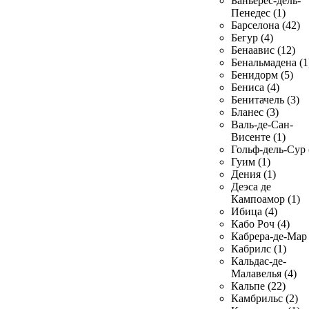
Баньерес-дель-
Пенедес (1)
Барселона (42)
Бегур (4)
Бенаавис (12)
Бенальмадена (1
Бенидорм (5)
Бениса (4)
Бенитачель (3)
Бланес (3)
Валь-де-Сан-
Висенте (1)
Гольф-дель-Сур 
Гуим (1)
Дения (1)
Деэса де
Кампоамор (1)
Ибица (4)
Кабо Роч (4)
Кабрера-де-Мар 
Кабрилс (1)
Кальдас-де-
Малавелья (4)
Кальпе (22)
Камбрильс (2)