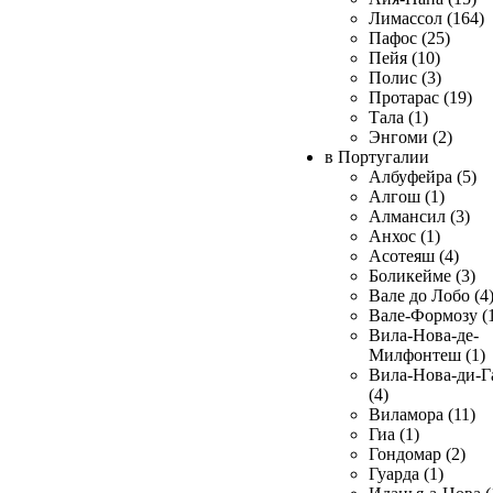
Лимассол (164)
Пафос (25)
Пейя (10)
Полис (3)
Протарас (19)
Тала (1)
Энгоми (2)
в Португалии
Албуфейра (5)
Алгош (1)
Алмансил (3)
Анхос (1)
Асотеяш (4)
Боликейме (3)
Вале до Лобо (4
Вале-Формозу (
Вила-Нова-де-
Милфонтеш (1)
Вила-Нова-ди-Г
(4)
Виламора (11)
Гиа (1)
Гондомар (2)
Гуарда (1)