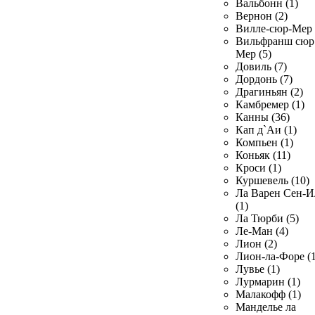
Вальбонн (1)
Вернон (2)
Вилле-сюр-Мер 
Вильфранш сюр
Мер (5)
Довиль (7)
Дордонь (7)
Драгиньян (2)
Камбремер (1)
Канны (36)
Кап д`Аи (1)
Компьен (1)
Коньяк (11)
Кроси (1)
Куршевель (10)
Ла Варен Сен-И
(1)
Ла Тюрби (5)
Ле-Ман (4)
Лион (2)
Лион-ла-Форе (1
Лувье (1)
Лурмарин (1)
Малакофф (1)
Манделье ла