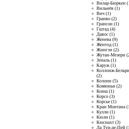
Вилар-Бюркен (
Вильнёв (1)
Вич (1)
Гранво (2)
Грансон (1)
Гштад (4)
Давос (1)
Женева (9)
Жентод (1)
Жингэн (2)
Жутан-Мезери (
Зеналь (1)
Каруж (1)
Коллонж-Бельр
(2)
Колони (5)
Комюньи (2)
Конш (1)
Корсо (3)
Корсье (1)
Кран Монтана (
Кулли (1)
Кюли (1)
Кюснахт (3)
Ла Тур-де-Пей (