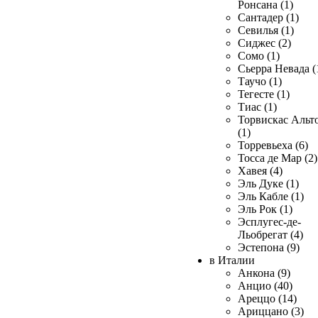
Ронсана (1)
Сантадер (1)
Севилья (1)
Сиджес (2)
Сомо (1)
Сьерра Невада (
Таучо (1)
Тегесте (1)
Тиас (1)
Торвискас Альт
(1)
Торревьеха (6)
Тосса де Мар (2)
Хавея (4)
Эль Дуке (1)
Эль Кабле (1)
Эль Рок (1)
Эсплугес-де-
Льобрегат (4)
Эстепона (9)
в Италии
Анкона (9)
Анцио (40)
Ареццо (14)
Ариццано (3)