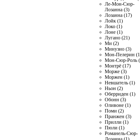
Ле-Мон-Сюр-
Лозанна (3)
Лозанна (17)
Лойк (1)
Локо (1)
Лоне (1)
Лугано (21)
Ми (2)
Минузио (3)
Мон-Пелерин (1
Мон-Сюр-Роль (
Монтрё (17)
Морже (3)
Моржен (1)
Невшатель (1)
Ньон (2)
Оберриден (1)
Обонн (3)
Оливоне (1)
Поми (2)
Пранжен (3)
Прилли (1)
Пюли (1)
Романель-Сюр-
Лозанна (1)