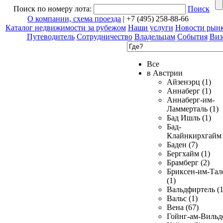
Поиск по номеру лота:
Поиск
О компании, схема проезда
| +7 (495) 258-88-66
Каталог недвижимости за рубежом
Наши услуги
Новости рын
Путеводитель
Сотрудничество
Владельцам
События
Виз
Все
в Австрии
Айзенэрц (1)
Аннаберг (1)
Аннаберг-им-
Ламмерталь (1)
Бад Ишль (1)
Бад-
Клайнкирхгайм 
Баден (7)
Бергхайм (1)
Брамберг (2)
Бриксен-им-Тал
(1)
Вальдфиртель (1
Вальс (1)
Вена (67)
Гойнг-ам-Вильд