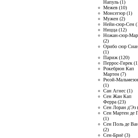
Напуль (1)
Межев (10)
Монсегюр (1)
Мужен (2)
Нейи-сюр-Сен (
Ницца (12)
Ножан-сюр-Ма
(2)
Орибо сюр Сиа
(1)
Париж (120)
Перрос-Гирек (1
Рокебрюн Кап
Мартен (7)
Рюэй-Мальмезо
(1)
Сан Агнес (1)
Сен Жан Кап
Ферра (23)
Сен Лоран д'Эз 
Сен Мартен де 
(1)
Сен Поль де Ва
(2)
Сен-Бриё (3)