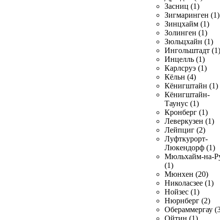
Засниц (1)
Зигмаринген (1)
Зинцхайм (1)
Золинген (1)
Зюльцхайн (1)
Ингольштадт (1
Инцелль (1)
Карлсруэ (1)
Кёльн (4)
Кёнигштайн (1)
Кёнигштайн-
Таунус (1)
Кронберг (1)
Леверкузен (1)
Лейпциг (2)
Луфткурорт-
Люкендорф (1)
Мюльхайм-на-Р
(1)
Мюнхен (20)
Николасзее (1)
Нойзес (1)
Нюрнберг (2)
Обераммергау (3
Ойтин (1)