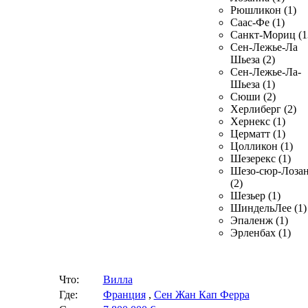
Рюшликон (1)
Саас-Фе (1)
Санкт-Мориц (1
Сен-Лежье-Ла
Шьеза (2)
Сен-Лежье-Ла-
Шьеза (1)
Сюши (2)
Херлиберг (2)
Хернекс (1)
Церматт (1)
Цолликон (1)
Шезерекс (1)
Шезо-сюр-Лоза
(2)
Шезьер (1)
ШиндельЛее (1)
Эпаленж (1)
Эрленбах (1)
Что:
Вилла
Где:
Франция
,
Сен Жан Кап Ферра