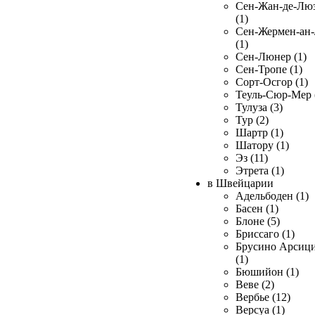
Сен-Жан-де-Лю
(1)
Сен-Жермен-ан
(1)
Сен-Люнер (1)
Сен-Тропе (1)
Сорт-Осгор (1)
Теуль-Сюр-Мер 
Тулуза (3)
Тур (2)
Шартр (1)
Шатору (1)
Эз (11)
Этрета (1)
в Швейцарии
Адельбоден (1)
Басен (1)
Блоне (5)
Бриссаго (1)
Брусино Арсиц
(1)
Бюшийон (1)
Веве (2)
Вербье (12)
Версуа (1)