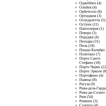
Оджеббио (4)
Ольбия (4)
Орбетелло (8)
Ортиджия (3)
Оспедалетти (5)
Остуни (11)
Пантелерия (1)
Певеро (3)
Перуджа (4)
Пескара (31)
Пиза (18)
Пиццо Калабро 
Позитано (7)
Порто Санто
Стефано (18)
Порто Черво (22
Порто Эрколе (8
Портофино (4)
Пьянца (8)
Рагуза (9)
Рива-дель-Гарда 
Рива-ди-Сольто 
Рим (54)
Римини (3)
Саленто (4)