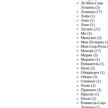
Ле-Мон-Сюр-
Лозанна (3)
Лозанна (17)
Лойк (1)
Локо (1)
Лоне (1)
Лугано (21)
Ми (2)
Минузио (3)
Мон-Пелерин (1
Мон-Сюр-Роль (
Монтрё (17)
Морже (3)
Моржен (1)
Невшатель (1)
Ньон (2)
Оберриден (1)
Обонн (3)
Оливоне (1)
Поми (2)
Пранжен (3)
Прилли (1)
Пюли (1)
Романель-Сюр-
Лозанна (1)