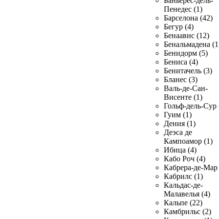
Баньерес-дель-
Пенедес (1)
Барселона (42)
Бегур (4)
Бенаавис (12)
Бенальмадена (1
Бенидорм (5)
Бениса (4)
Бенитачель (3)
Бланес (3)
Валь-де-Сан-
Висенте (1)
Гольф-дель-Сур 
Гуим (1)
Дения (1)
Деэса де
Кампоамор (1)
Ибица (4)
Кабо Роч (4)
Кабрера-де-Мар 
Кабрилс (1)
Кальдас-де-
Малавелья (4)
Кальпе (22)
Камбрильс (2)