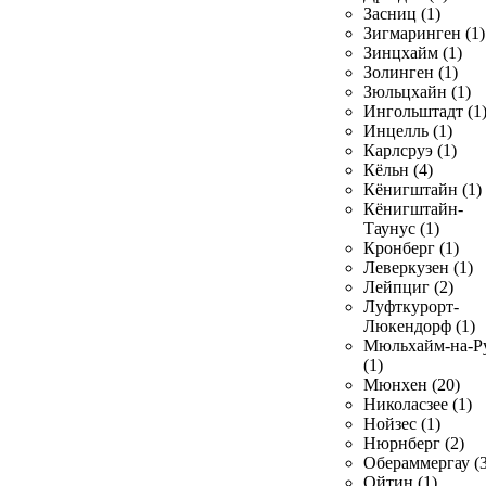
Засниц (1)
Зигмаринген (1)
Зинцхайм (1)
Золинген (1)
Зюльцхайн (1)
Ингольштадт (1
Инцелль (1)
Карлсруэ (1)
Кёльн (4)
Кёнигштайн (1)
Кёнигштайн-
Таунус (1)
Кронберг (1)
Леверкузен (1)
Лейпциг (2)
Луфткурорт-
Люкендорф (1)
Мюльхайм-на-Р
(1)
Мюнхен (20)
Николасзее (1)
Нойзес (1)
Нюрнберг (2)
Обераммергау (3
Ойтин (1)