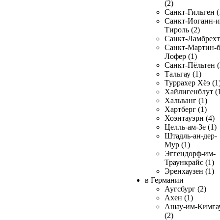
(2)
Санкт-Гильген (
Санкт-Иоганн-и
Тироль (2)
Санкт-Ламбрехт 
Санкт-Мартин-б
Лофер (1)
Санкт-Пёльтен (
Тальгау (1)
Туррахер Хёэ (1
Хайлигенблут (
Хальванг (1)
Хартберг (1)
Хоэнтауэрн (4)
Целль-ам-Зе (1)
Штадль-ан-дер-
Мур (1)
Эггендорф-им-
Траункрайс (1)
Эренхаузен (1)
в Германии
Аугсбург (2)
Ахен (1)
Ашау-им-Кимга
(2)