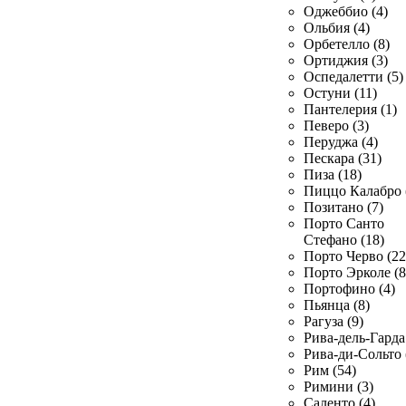
Оджеббио (4)
Ольбия (4)
Орбетелло (8)
Ортиджия (3)
Оспедалетти (5)
Остуни (11)
Пантелерия (1)
Певеро (3)
Перуджа (4)
Пескара (31)
Пиза (18)
Пиццо Калабро 
Позитано (7)
Порто Санто
Стефано (18)
Порто Черво (22
Порто Эрколе (8
Портофино (4)
Пьянца (8)
Рагуза (9)
Рива-дель-Гарда 
Рива-ди-Сольто 
Рим (54)
Римини (3)
Саленто (4)