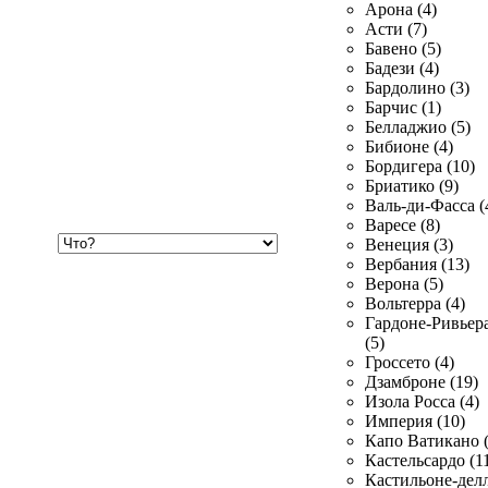
Арона (4)
Асти (7)
Бавено (5)
Бадези (4)
Бардолино (3)
Барчис (1)
Белладжио (5)
Бибионе (4)
Бордигера (10)
Бриатико (9)
Валь-ди-Фасса (
Варесе (8)
Хочу
Венеция (3)
купить
Вербания (13)
Верона (5)
Вольтерра (4)
Гардоне-Ривьер
(5)
Гроссето (4)
Дзамброне (19)
Изола Росса (4)
Империя (10)
Капо Ватикано (
Кастельсардо (1
Кастильоне-делл