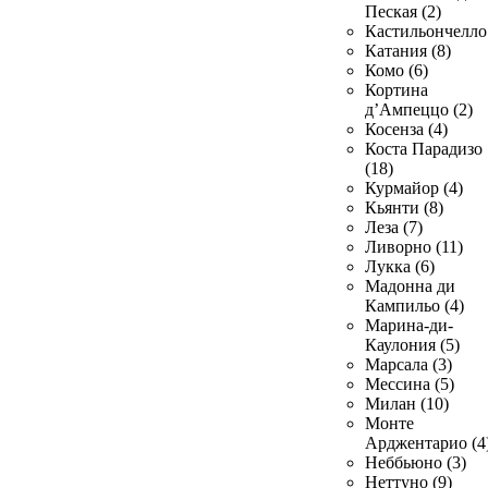
Пеская (2)
Кастильончелло 
Катания (8)
Комо (6)
Кортина
д’Ампеццо (2)
Косенза (4)
Коста Парадизо
(18)
Курмайор (4)
Кьянти (8)
Леза (7)
Ливорно (11)
Лукка (6)
Мадонна ди
Кампильо (4)
Марина-ди-
Каулония (5)
Марсала (3)
Мессина (5)
Милан (10)
Монте
Арджентарио (4
Неббьюно (3)
Неттуно (9)