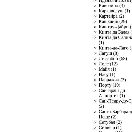
Иданья-а-Нова (
Кавоэйро (3)
Каркавелуш (1)
Картейра (2)
Кашкайш (29)
Каштру-Дайри (
Кинта да Балая (
Кинта да Салин
(1)
Кинта-да-Лаго (
Лагуш (8)
Лиссабон (68)
Лоле (12)
Майя (1)
Набу (1)
Парражил (2)
Порту (10)
Сан-Браш-ди-
Алпортел (1)
Сан-Педру-ду-С
(2)
Санта-Барбара-д
Неше (2)
Сетубал (2)
Силвеш (1)