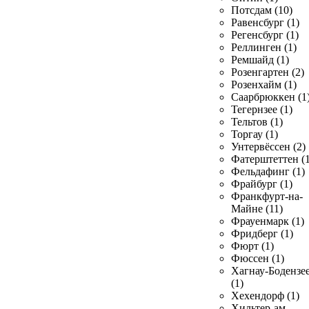
Потсдам (10)
Равенсбург (1)
Регенсбург (1)
Реллинген (1)
Ремшайд (1)
Розенгартен (2)
Розенхайм (1)
Саарбрюккен (1
Тегернзее (1)
Тельтов (1)
Торгау (1)
Унтервёссен (2)
Фатерштеттен (1
Фельдафинг (1)
Фрайбург (1)
Франкфурт-на-
Майне (11)
Фрауенмарк (1)
Фридберг (1)
Фюрт (1)
Фюссен (1)
Хагнау-Бодензе
(1)
Хехендорф (1)
Хильтер-ам-