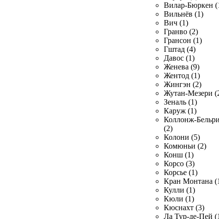
Вилар-Бюркен (
Вильнёв (1)
Вич (1)
Гранво (2)
Грансон (1)
Гштад (4)
Давос (1)
Женева (9)
Жентод (1)
Жингэн (2)
Жутан-Мезери (
Зеналь (1)
Каруж (1)
Коллонж-Бельр
(2)
Колони (5)
Комюньи (2)
Конш (1)
Корсо (3)
Корсье (1)
Кран Монтана (
Кулли (1)
Кюли (1)
Кюснахт (3)
Ла Тур-де-Пей (