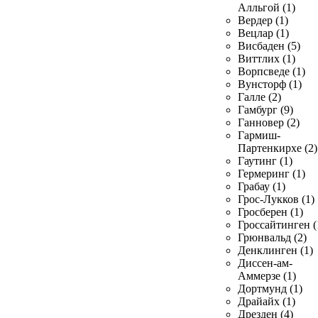
Алльгой (1)
Вердер (1)
Вецлар (1)
Висбаден (5)
Виттлих (1)
Ворпсведе (1)
Вунсторф (1)
Галле (2)
Гамбург (9)
Ганновер (2)
Гармиш-
Партенкирхе (2)
Гаутинг (1)
Гермеринг (1)
Грабау (1)
Грос-Лукков (1)
Гросберен (1)
Гроссайтинген (
Грюнвальд (2)
Денклинген (1)
Диссен-ам-
Аммерзе (1)
Дортмунд (1)
Драйайх (1)
Дрезден (4)