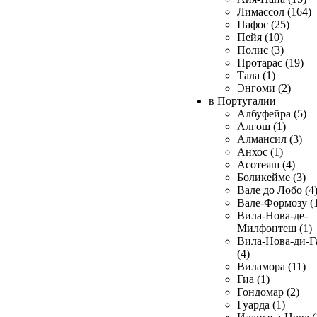
Лимассол (164)
Пафос (25)
Пейя (10)
Полис (3)
Протарас (19)
Тала (1)
Энгоми (2)
в Португалии
Албуфейра (5)
Алгош (1)
Алмансил (3)
Анхос (1)
Асотеяш (4)
Боликейме (3)
Вале до Лобо (4
Вале-Формозу (
Вила-Нова-де-
Милфонтеш (1)
Вила-Нова-ди-Г
(4)
Виламора (11)
Гиа (1)
Гондомар (2)
Гуарда (1)