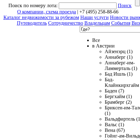
Поиск по номеру лота:
Поиск
О компании, схема проезда
| +7 (495) 258-88-66
Каталог недвижимости за рубежом
Наши услуги
Новости рын
Путеводитель
Сотрудничество
Владельцам
События
Виз
Все
в Австрии
Айзенэрц (1)
Аннаберг (1)
Аннаберг-им-
Ламмерталь (1)
Бад Ишль (1)
Бад-
Клайнкирхгайм 
Баден (7)
Бергхайм (1)
Брамберг (2)
Бриксен-им-Тал
(1)
Вальдфиртель (1
Вальс (1)
Вена (67)
Гойнг-ам-Вильд