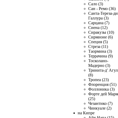
Сало (3)
Сан - Ремо (36)
Санта-Тереза-ди
Галлура (3)
Сарцана (7)
Сиена (12)
Сиракузы (10)
Сирмионе (6)
Специя (5)
Стреза (11)
Таормина (3)
Террачина (9)
Тосколано-
Мадерно (3)
Тринита-д' Агул
(8)
Тропеа (23)
Флоренция (51)
Фоллоника (3)
Форте дей Мар
(25)
Чезантико (7)
Чинкуале (2)
на Кипре
Айя-Напа (15)