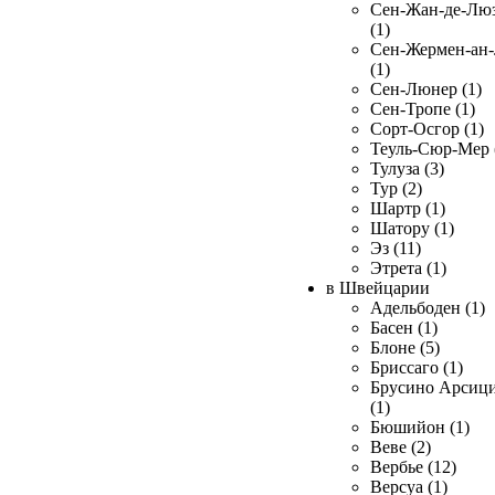
Сен-Жан-де-Лю
(1)
Сен-Жермен-ан
(1)
Сен-Люнер (1)
Сен-Тропе (1)
Сорт-Осгор (1)
Теуль-Сюр-Мер 
Тулуза (3)
Тур (2)
Шартр (1)
Шатору (1)
Эз (11)
Этрета (1)
в Швейцарии
Адельбоден (1)
Басен (1)
Блоне (5)
Бриссаго (1)
Брусино Арсиц
(1)
Бюшийон (1)
Веве (2)
Вербье (12)
Версуа (1)