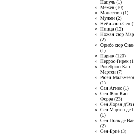
Напуль (1)
Межев (10)
Монсегюр (1)
Мужен (2)
Нейи-сюр-Сен (
Ницца (12)
Ножан-сюр-Ма
(2)
Орибо сюр Сиа
(1)
Париж (120)
Перрос-Гирек (1
Рокебрюн Кап
Мартен (7)
Рюэй-Мальмезо
(1)
Сан Агнес (1)
Сен Жан Кап
Ферра (23)
Сен Лоран д'Эз 
Сен Мартен де 
(1)
Сен Поль де Ва
(2)
Сен-Бриё (3)