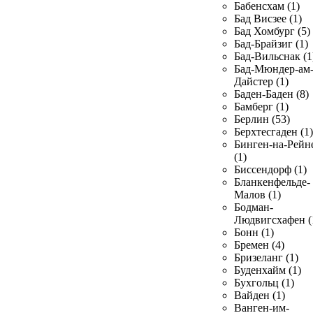
Бабенсхам (1)
Бад Висзее (1)
Бад Хомбург (5)
Бад-Брайзиг (1)
Бад-Вильснак (1
Бад-Мюндер-ам
Дайстер (1)
Баден-Баден (8)
Бамберг (1)
Берлин (53)
Берхтесгаден (1)
Бинген-на-Рейн
(1)
Биссендорф (1)
Бланкенфельде-
Малов (1)
Бодман-
Людвигсхафен (
Бонн (1)
Бремен (4)
Бризеланг (1)
Буденхайм (1)
Бухгольц (1)
Вайден (1)
Ванген-им-