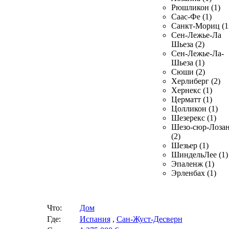
Рюшликон (1)
Саас-Фе (1)
Санкт-Мориц (1
Сен-Лежье-Ла
Шьеза (2)
Сен-Лежье-Ла-
Шьеза (1)
Сюши (2)
Херлиберг (2)
Хернекс (1)
Церматт (1)
Цолликон (1)
Шезерекс (1)
Шезо-сюр-Лоза
(2)
Шезьер (1)
ШиндельЛее (1)
Эпаленж (1)
Эрленбах (1)
Что:
Дом
Где:
Испания
,
Сан-Жуст-Десверн