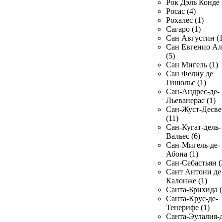
Рок Дэль Конде 
Росас (4)
Рохалес (1)
Сагаро (1)
Сан Августин (1
Сан Евгенио Ал
(5)
Сан Мигель (1)
Сан Фелиу де
Гишольс (1)
Сан-Андрес-де-
Льеванерас (1)
Сан-Жуст-Десве
(11)
Сан-Кугат-дель-
Вальес (6)
Сан-Мигель-де-
Абона (1)
Сан-Себастьян (
Сант Антони де
Калонже (1)
Санта-Брихида (
Санта-Крус-де-
Тенерифе (1)
Санта-Эулалия-д