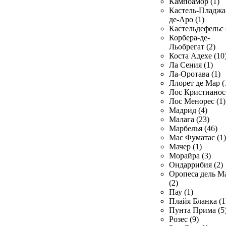
Кампоамор (1)
Кастель-Пладжа
де-Аро (1)
Кастельдефельс 
Корбера-де-
Льобрегат (2)
Коста Адехе (10
Ла Сения (1)
Ла-Оротава (1)
Ллорет де Мар (
Лос Кристианос 
Лос Менорес (1)
Мадрид (4)
Малага (23)
Марбелья (46)
Мас Фуматас (1)
Мачер (1)
Морайра (3)
Ондаррибия (2)
Оропеса дель М
(2)
Пау (1)
Плайя Бланка (1
Пунта Прима (5
Розес (9)