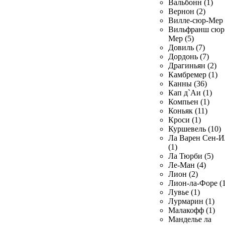
Вальбонн (1)
Вернон (2)
Вилле-сюр-Мер 
Вильфранш сюр
Мер (5)
Довиль (7)
Дордонь (7)
Драгиньян (2)
Камбремер (1)
Канны (36)
Кап д`Аи (1)
Компьен (1)
Коньяк (11)
Кроси (1)
Куршевель (10)
Ла Варен Сен-И
(1)
Ла Тюрби (5)
Ле-Ман (4)
Лион (2)
Лион-ла-Форе (1
Лувье (1)
Лурмарин (1)
Малакофф (1)
Манделье ла