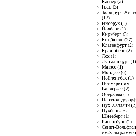
Кайзер (2)
Грац (3)
Зальцбург-Айге
(12)
Инсбрук (1)
Йохберг (1)
Кирхберг (3)
Кицбюэль (27)
Клагенфурт (2)
Крайшберг (2)
Лех (1)
Луцмансбург (1)
Матзее (1)
Мондзее (6)
Нойленгбах (1)
Ноймаркт-ам-
Валлерзее (2)
Оберальм (1)
Перхтольдсдорф
Пух-Халлайн (2
Пухберг-ам-
Шнееберг (1)
Ригерсбург (1)
Санкт-Вольфган
им-Зальцкаммер