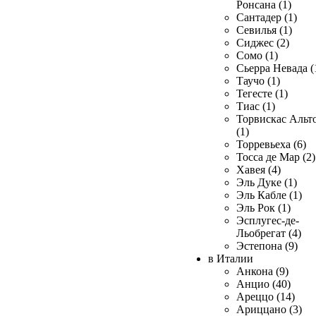
Ронсана (1)
Сантадер (1)
Севилья (1)
Сиджес (2)
Сомо (1)
Сьерра Невада (
Таучо (1)
Тегесте (1)
Тиас (1)
Торвискас Альт
(1)
Торревьеха (6)
Тосса де Мар (2)
Хавея (4)
Эль Дуке (1)
Эль Кабле (1)
Эль Рок (1)
Эсплугес-де-
Льобрегат (4)
Эстепона (9)
в Италии
Анкона (9)
Анцио (40)
Ареццо (14)
Ариццано (3)