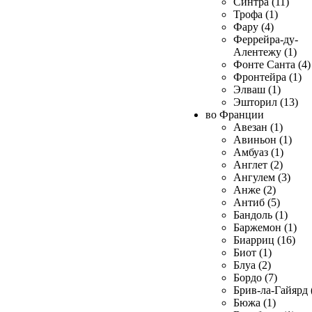
Синтра (11)
Трофа (1)
Фару (4)
Феррейра-ду-
Алентежу (1)
Фонте Санта (4)
Фронтейра (1)
Элваш (1)
Эшторил (13)
во Франции
Авезан (1)
Авиньон (1)
Амбуаз (1)
Англет (2)
Ангулем (3)
Анже (2)
Антиб (5)
Бандоль (1)
Баржемон (1)
Биарриц (16)
Биот (1)
Блуа (2)
Бордо (7)
Брив-ла-Гайярд 
Бюжа (1)