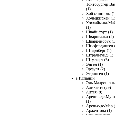
Тойтобургер-Ва
(1)
Хойзенштамм (1
Хольцкирхен (1
Хоххайм-на-Ма
(1)
Швайнфурт (1)
Шварцвальд (2)
Шварценбрук (1
Шнефердинген (
Штарнберг (1)
Штральзунд (1)
Штутгарт (6)
Энген (1)
Эрфурт (2)
Этринген (1)
в Испании
Эль Мадроньяль 
Аликанте (29)
Алтея (8)
Аренис-де-Мун
(1)
Ареньс-де-Мар (
Аржентона (1)