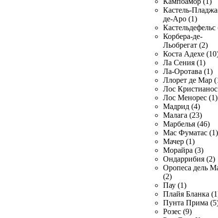
Кампоамор (1)
Кастель-Пладжа
де-Аро (1)
Кастельдефельс 
Корбера-де-
Льобрегат (2)
Коста Адехе (10
Ла Сения (1)
Ла-Оротава (1)
Ллорет де Мар (
Лос Кристианос 
Лос Менорес (1)
Мадрид (4)
Малага (23)
Марбелья (46)
Мас Фуматас (1)
Мачер (1)
Морайра (3)
Ондаррибия (2)
Оропеса дель М
(2)
Пау (1)
Плайя Бланка (1
Пунта Прима (5
Розес (9)