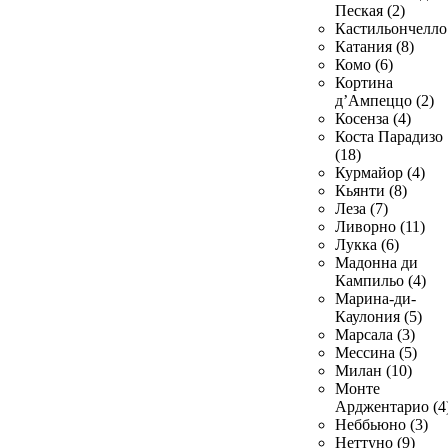
Пеская (2)
Кастильончелло 
Катания (8)
Комо (6)
Кортина
д’Ампеццо (2)
Косенза (4)
Коста Парадизо
(18)
Курмайор (4)
Кьянти (8)
Леза (7)
Ливорно (11)
Лукка (6)
Мадонна ди
Кампильо (4)
Марина-ди-
Каулония (5)
Марсала (3)
Мессина (5)
Милан (10)
Монте
Арджентарио (4
Неббьюно (3)
Неттуно (9)