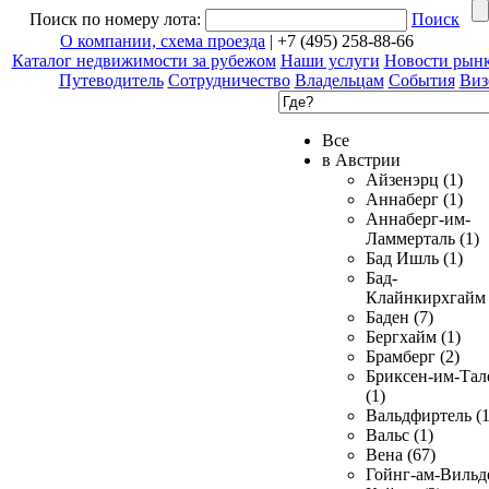
Поиск по номеру лота:
Поиск
О компании, схема проезда
| +7 (495) 258-88-66
Каталог недвижимости за рубежом
Наши услуги
Новости рын
Путеводитель
Сотрудничество
Владельцам
События
Виз
Все
в Австрии
Айзенэрц (1)
Аннаберг (1)
Аннаберг-им-
Ламмерталь (1)
Бад Ишль (1)
Бад-
Клайнкирхгайм 
Баден (7)
Бергхайм (1)
Брамберг (2)
Бриксен-им-Тал
(1)
Вальдфиртель (1
Вальс (1)
Вена (67)
Гойнг-ам-Вильд