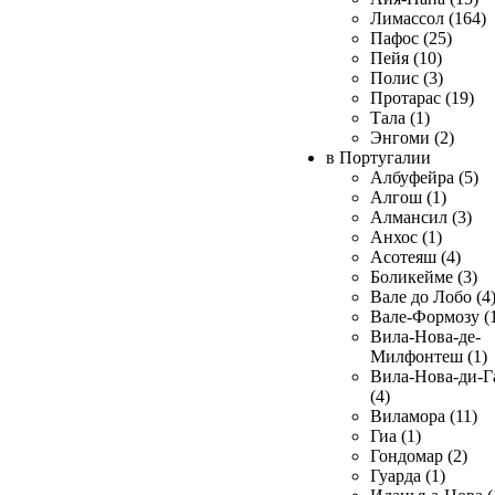
Лимассол (164)
Пафос (25)
Пейя (10)
Полис (3)
Протарас (19)
Тала (1)
Энгоми (2)
в Португалии
Албуфейра (5)
Алгош (1)
Алмансил (3)
Анхос (1)
Асотеяш (4)
Боликейме (3)
Вале до Лобо (4
Вале-Формозу (
Вила-Нова-де-
Милфонтеш (1)
Вила-Нова-ди-Г
(4)
Виламора (11)
Гиа (1)
Гондомар (2)
Гуарда (1)