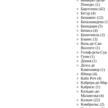
Баньерес-дель-
Пенедес (1)
Барселона (42)
Бегур (4)
Бенаавис (12)
Бенальмадена (1
Бенидорм (5)
Бениса (4)
Бенитачель (3)
Бланес (3)
Валь-де-Сан-
Висенте (1)
Гольф-дель-Сур 
Гуим (1)
Дения (1)
Деэса де
Кампоамор (1)
Ибица (4)
Кабо Роч (4)
Кабрера-де-Мар 
Кабрилс (1)
Кальдас-де-
Малавелья (4)
Кальпе (22)
Камбрильс (2)