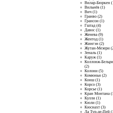
Вилар-Бюркен (
Вильнёв (1)
Вич (1)
Гранво (2)
Грансон (1)
Гштад (4)
Давос (1)
Женева (9)
Жентод (1)
Жингэн (2)
Жутан-Мезери (
Зеналь (1)
Каруж (1)
Коллонж-Бельр
(2)
Колони (5)
Комюньи (2)
Конш (1)
Корсо (3)
Корсье (1)
Кран Монтана (
Кулли (1)
Кюли (1)
Кюснахт (3)
Ла Тур-де-Пей (