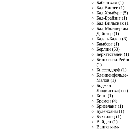
Бабенсхам (1)
Бад Висзее (1)
Бад Хомбург (5)
Бад-Брайзиг (1)
Бад-Вильснак (1
Бад-Мюндер-ам
Дайстер (1)
Баден-Баден (8)
Бамберг (1)
Берлин (53)
Берхтесгаден (1)
Бинген-на-Рейн
(1)
Биссендорф (1)
Бланкенфельде-
Малов (1)
Бодман-
Людвигсхафен (
Бонн (1)
Бремен (4)
Бризеланг (1)
Буденхайм (1)
Бухгольц (1)
Вайден (1)
Ванген-им-