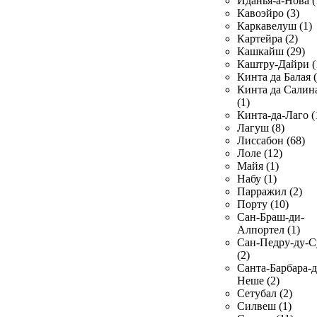
Иданья-а-Нова (
Кавоэйро (3)
Каркавелуш (1)
Картейра (2)
Кашкайш (29)
Каштру-Дайри (
Кинта да Балая (
Кинта да Салин
(1)
Кинта-да-Лаго (
Лагуш (8)
Лиссабон (68)
Лоле (12)
Майя (1)
Набу (1)
Парражил (2)
Порту (10)
Сан-Браш-ди-
Алпортел (1)
Сан-Педру-ду-С
(2)
Санта-Барбара-д
Неше (2)
Сетубал (2)
Силвеш (1)