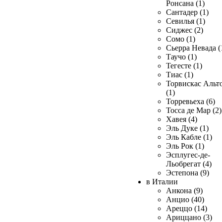
Ронсана (1)
Сантадер (1)
Севилья (1)
Сиджес (2)
Сомо (1)
Сьерра Невада (
Таучо (1)
Тегесте (1)
Тиас (1)
Торвискас Альт
(1)
Торревьеха (6)
Тосса де Мар (2)
Хавея (4)
Эль Дуке (1)
Эль Кабле (1)
Эль Рок (1)
Эсплугес-де-
Льобрегат (4)
Эстепона (9)
в Италии
Анкона (9)
Анцио (40)
Ареццо (14)
Ариццано (3)