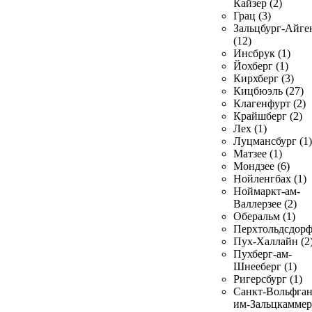
Кайзер (2)
Грац (3)
Зальцбург-Айге
(12)
Инсбрук (1)
Йохберг (1)
Кирхберг (3)
Кицбюэль (27)
Клагенфурт (2)
Крайшберг (2)
Лех (1)
Луцмансбург (1)
Матзее (1)
Мондзее (6)
Нойленгбах (1)
Ноймаркт-ам-
Валлерзее (2)
Оберальм (1)
Перхтольдсдорф
Пух-Халлайн (2
Пухберг-ам-
Шнееберг (1)
Ригерсбург (1)
Санкт-Вольфган
им-Зальцкаммер