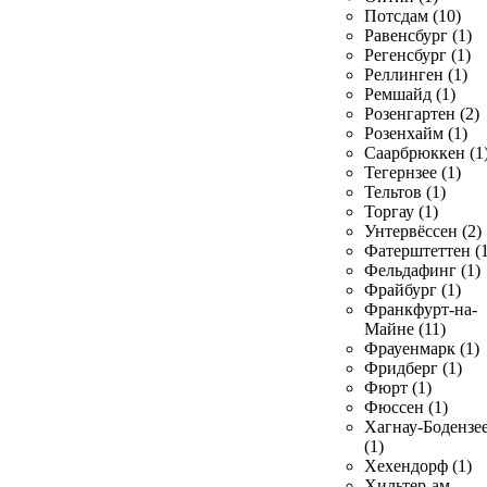
Потсдам (10)
Равенсбург (1)
Регенсбург (1)
Реллинген (1)
Ремшайд (1)
Розенгартен (2)
Розенхайм (1)
Саарбрюккен (1
Тегернзее (1)
Тельтов (1)
Торгау (1)
Унтервёссен (2)
Фатерштеттен (1
Фельдафинг (1)
Фрайбург (1)
Франкфурт-на-
Майне (11)
Фрауенмарк (1)
Фридберг (1)
Фюрт (1)
Фюссен (1)
Хагнау-Бодензе
(1)
Хехендорф (1)
Хильтер-ам-