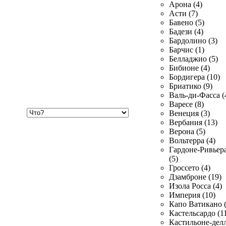
Арона (4)
Асти (7)
Бавено (5)
Бадези (4)
Бардолино (3)
Барчис (1)
Белладжио (5)
Бибионе (4)
Бордигера (10)
Бриатико (9)
Валь-ди-Фасса (
Варесе (8)
Хочу
Венеция (3)
купить
Вербания (13)
Верона (5)
Вольтерра (4)
Гардоне-Ривьер
(5)
Гроссето (4)
Дзамброне (19)
Изола Росса (4)
Империя (10)
Капо Ватикано (
Кастельсардо (1
Кастильоне-делл