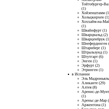
Тойтобургер-Ва
(1)
Хойзенштамм (1
Хольцкирхен (1
Хоххайм-на-Ма
(1)
Швайнфурт (1)
Шварцвальд (2)
Шварценбрук (1
Шнефердинген (
Штарнберг (1)
Штральзунд (1)
Штутгарт (6)
Энген (1)
Эрфурт (2)
Этринген (1)
в Испании
Эль Мадроньяль 
Аликанте (29)
Алтея (8)
Аренис-де-Мун
(1)
Ареньс-де-Мар (
Аржентона (1)