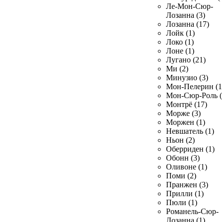
Ле-Мон-Сюр-
Лозанна (3)
Лозанна (17)
Лойк (1)
Локо (1)
Лоне (1)
Лугано (21)
Ми (2)
Минузио (3)
Мон-Пелерин (1
Мон-Сюр-Роль (
Монтрё (17)
Морже (3)
Моржен (1)
Невшатель (1)
Ньон (2)
Оберриден (1)
Обонн (3)
Оливоне (1)
Поми (2)
Пранжен (3)
Прилли (1)
Пюли (1)
Романель-Сюр-
Лозанна (1)