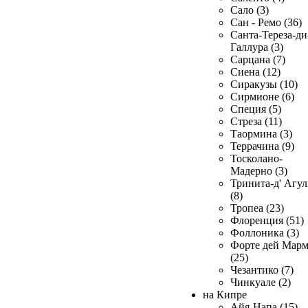
Сало (3)
Сан - Ремо (36)
Санта-Тереза-ди
Галлура (3)
Сарцана (7)
Сиена (12)
Сиракузы (10)
Сирмионе (6)
Специя (5)
Стреза (11)
Таормина (3)
Террачина (9)
Тосколано-
Мадерно (3)
Тринита-д' Агул
(8)
Тропеа (23)
Флоренция (51)
Фоллоника (3)
Форте дей Мар
(25)
Чезантико (7)
Чинкуале (2)
на Кипре
Айя-Напа (15)