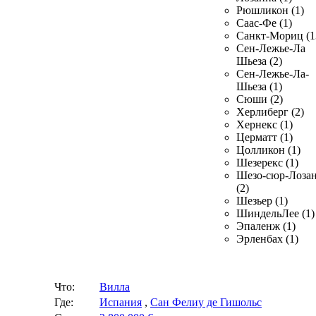
Рюшликон (1)
Саас-Фе (1)
Санкт-Мориц (1
Сен-Лежье-Ла
Шьеза (2)
Сен-Лежье-Ла-
Шьеза (1)
Сюши (2)
Херлиберг (2)
Хернекс (1)
Церматт (1)
Цолликон (1)
Шезерекс (1)
Шезо-сюр-Лоза
(2)
Шезьер (1)
ШиндельЛее (1)
Эпаленж (1)
Эрленбах (1)
Что:
Вилла
Где:
Испания
,
Сан Фелиу де Гишольс