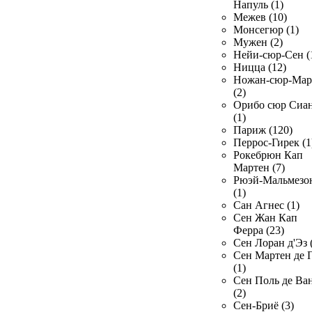
Напуль (1)
Межев (10)
Монсегюр (1)
Мужен (2)
Нейи-сюр-Сен (
Ницца (12)
Ножан-сюр-Ма
(2)
Орибо сюр Сиа
(1)
Париж (120)
Перрос-Гирек (1
Рокебрюн Кап
Мартен (7)
Рюэй-Мальмезо
(1)
Сан Агнес (1)
Сен Жан Кап
Ферра (23)
Сен Лоран д'Эз 
Сен Мартен де 
(1)
Сен Поль де Ва
(2)
Сен-Бриё (3)