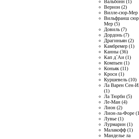
Вальбонн (1)
Вернон (2)
Вилле-сюр-Мер 
Вильфранш сюр
Мер (5)
Довиль (7)
Дордонь (7)
Драгиньян (2)
Камбремер (1)
Канны (36)
Кап д`Аи (1)
Компьен (1)
Коньяк (11)
Кроси (1)
Куршевель (10)
Ла Варен Сен-И
(1)
Ла Тюрби (5)
Ле-Ман (4)
Лион (2)
Лион-ла-Форе (1
Лувье (1)
Лурмарин (1)
Малакофф (1)
Манделье ла