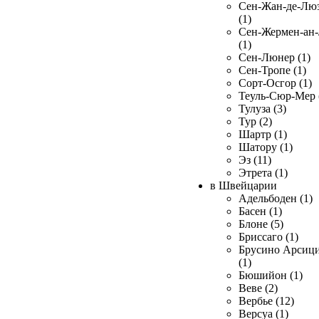
Сен-Жан-де-Лю
(1)
Сен-Жермен-ан
(1)
Сен-Люнер (1)
Сен-Тропе (1)
Сорт-Осгор (1)
Теуль-Сюр-Мер 
Тулуза (3)
Тур (2)
Шартр (1)
Шатору (1)
Эз (11)
Этрета (1)
в Швейцарии
Адельбоден (1)
Басен (1)
Блоне (5)
Бриссаго (1)
Брусино Арсиц
(1)
Бюшийон (1)
Веве (2)
Вербье (12)
Версуа (1)