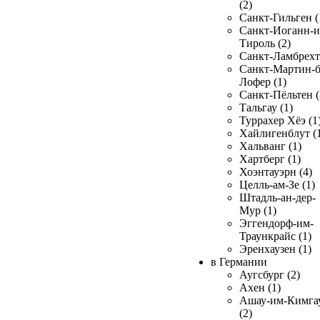
(2)
Санкт-Гильген (
Санкт-Иоганн-и
Тироль (2)
Санкт-Ламбрехт 
Санкт-Мартин-б
Лофер (1)
Санкт-Пёльтен (
Тальгау (1)
Туррахер Хёэ (1
Хайлигенблут (
Хальванг (1)
Хартберг (1)
Хоэнтауэрн (4)
Целль-ам-Зе (1)
Штадль-ан-дер-
Мур (1)
Эггендорф-им-
Траункрайс (1)
Эренхаузен (1)
в Германии
Аугсбург (2)
Ахен (1)
Ашау-им-Кимга
(2)