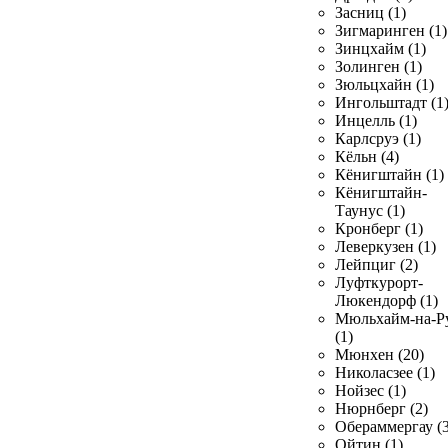
Засниц (1)
Зигмаринген (1)
Зинцхайм (1)
Золинген (1)
Зюльцхайн (1)
Ингольштадт (1
Инцелль (1)
Карлсруэ (1)
Кёльн (4)
Кёнигштайн (1)
Кёнигштайн-
Таунус (1)
Кронберг (1)
Леверкузен (1)
Лейпциг (2)
Луфткурорт-
Люкендорф (1)
Мюльхайм-на-Р
(1)
Мюнхен (20)
Николасзее (1)
Нойзес (1)
Нюрнберг (2)
Обераммергау (3
Ойтин (1)