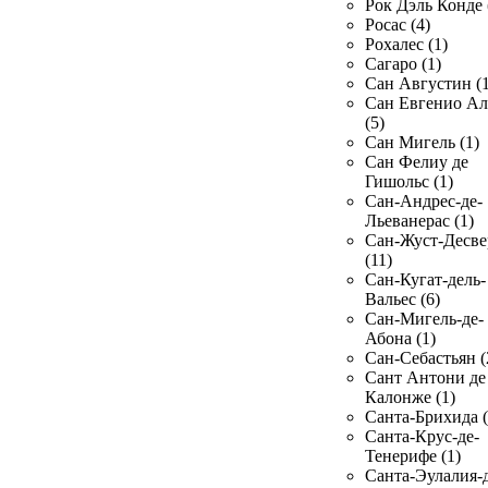
Рок Дэль Конде 
Росас (4)
Рохалес (1)
Сагаро (1)
Сан Августин (1
Сан Евгенио Ал
(5)
Сан Мигель (1)
Сан Фелиу де
Гишольс (1)
Сан-Андрес-де-
Льеванерас (1)
Сан-Жуст-Десве
(11)
Сан-Кугат-дель-
Вальес (6)
Сан-Мигель-де-
Абона (1)
Сан-Себастьян (
Сант Антони де
Калонже (1)
Санта-Брихида (
Санта-Крус-де-
Тенерифе (1)
Санта-Эулалия-д