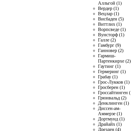
Алльгой (1)
Вердер (1)
Вецлар (1)
Висбаден (5)
Виттлих (1)
Ворпсведе (1)
Вунсторф (1)
Галле (2)
Гамбург (9)
Ганновер (2)
Гармиш-
Партенкирхе (2)
Гаутинг (1)
Гермеринг (1)
Грабау (1)
Грос-Лукков (1)
Гросберен (1)
Гроссайтинген (
Грюнвальд (2)
Денклинген (1)
Диссен-ам-
Аммерзе (1)
Дортмунд (1)
Драйайх (1)
Дрезден (4)