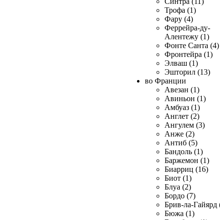
Синтра (11)
Трофа (1)
Фару (4)
Феррейра-ду-
Алентежу (1)
Фонте Санта (4)
Фронтейра (1)
Элваш (1)
Эшторил (13)
во Франции
Авезан (1)
Авиньон (1)
Амбуаз (1)
Англет (2)
Ангулем (3)
Анже (2)
Антиб (5)
Бандоль (1)
Баржемон (1)
Биарриц (16)
Биот (1)
Блуа (2)
Бордо (7)
Брив-ла-Гайярд 
Бюжа (1)