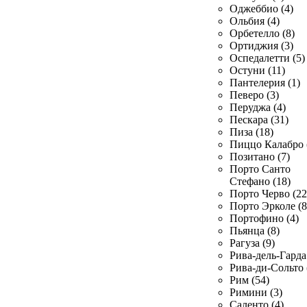
Оджеббио (4)
Ольбия (4)
Орбетелло (8)
Ортиджия (3)
Оспедалетти (5)
Остуни (11)
Пантелерия (1)
Певеро (3)
Перуджа (4)
Пескара (31)
Пиза (18)
Пиццо Калабро 
Позитано (7)
Порто Санто
Стефано (18)
Порто Черво (22
Порто Эрколе (8
Портофино (4)
Пьянца (8)
Рагуза (9)
Рива-дель-Гарда 
Рива-ди-Сольто 
Рим (54)
Римини (3)
Саленто (4)