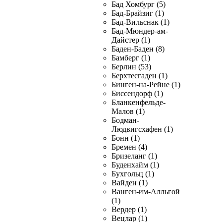
Бад Хомбург (5)
Бад-Брайзиг (1)
Бад-Вильснак (1)
Бад-Мюндер-ам-
Дайстер (1)
Баден-Баден (8)
Бамберг (1)
Берлин (53)
Берхтесгаден (1)
Бинген-на-Рейне (1)
Биссендорф (1)
Бланкенфельде-
Малов (1)
Бодман-
Людвигсхафен (1)
Бонн (1)
Бремен (4)
Бризеланг (1)
Буденхайм (1)
Бухгольц (1)
Вайден (1)
Ванген-им-Алльгой
(1)
Вердер (1)
Вецлар (1)