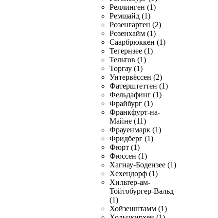
Реллинген (1)
Ремшайд (1)
Розенгартен (2)
Розенхайм (1)
Саарбрюккен (1)
Тегернзее (1)
Тельтов (1)
Торгау (1)
Унтервёссен (2)
Фатерштеттен (1)
Фельдафинг (1)
Фрайбург (1)
Франкфурт-на-
Майне (11)
Фрауенмарк (1)
Фридберг (1)
Фюрт (1)
Фюссен (1)
Хагнау-Бодензее (1)
Хехендорф (1)
Хильтер-ам-
Тойтобургер-Вальд
(1)
Хойзенштамм (1)
Хольцкирхен (1)