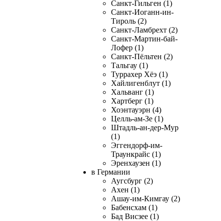
Санкт-Гильген (1)
Санкт-Иоганн-ин-
Тироль (2)
Санкт-Ламбрехт (2)
Санкт-Мартин-бай-
Лофер (1)
Санкт-Пёльтен (2)
Тальгау (1)
Туррахер Хёэ (1)
Хайлигенблут (1)
Хальванг (1)
Хартберг (1)
Хоэнтауэрн (4)
Целль-ам-Зе (1)
Штадль-ан-дер-Мур
(1)
Эггендорф-им-
Траункрайс (1)
Эренхаузен (1)
в Германии
Аугсбург (2)
Ахен (1)
Ашау-им-Кимгау (2)
Бабенсхам (1)
Бад Висзее (1)