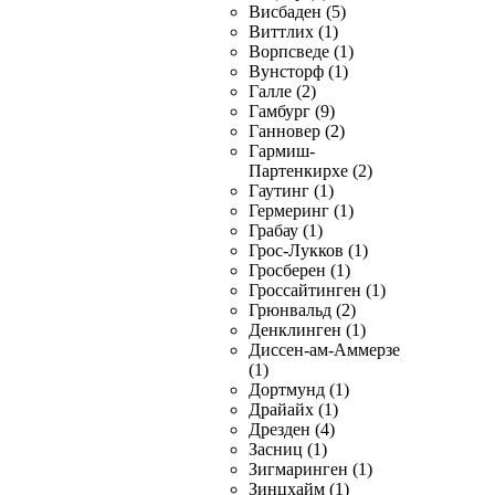
Висбаден (5)
Виттлих (1)
Ворпсведе (1)
Вунсторф (1)
Галле (2)
Гамбург (9)
Ганновер (2)
Гармиш-
Партенкирхе (2)
Гаутинг (1)
Гермеринг (1)
Грабау (1)
Грос-Лукков (1)
Гросберен (1)
Гроссайтинген (1)
Грюнвальд (2)
Денклинген (1)
Диссен-ам-Аммерзе
(1)
Дортмунд (1)
Драйайх (1)
Дрезден (4)
Засниц (1)
Зигмаринген (1)
Зинцхайм (1)