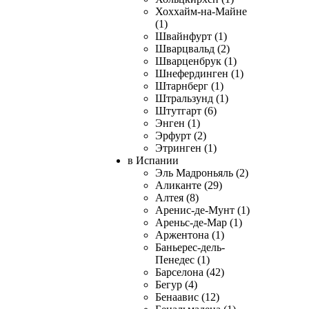
Хоххайм-на-Майне
(1)
Швайнфурт (1)
Шварцвальд (2)
Шварценбрук (1)
Шнефердинген (1)
Штарнберг (1)
Штральзунд (1)
Штутгарт (6)
Энген (1)
Эрфурт (2)
Этринген (1)
в Испании
Эль Мадроньяль (2)
Аликанте (29)
Алтея (8)
Аренис-де-Мунт (1)
Ареньс-де-Мар (1)
Аржентона (1)
Баньерес-дель-
Пенедес (1)
Барселона (42)
Бегур (4)
Бенаавис (12)