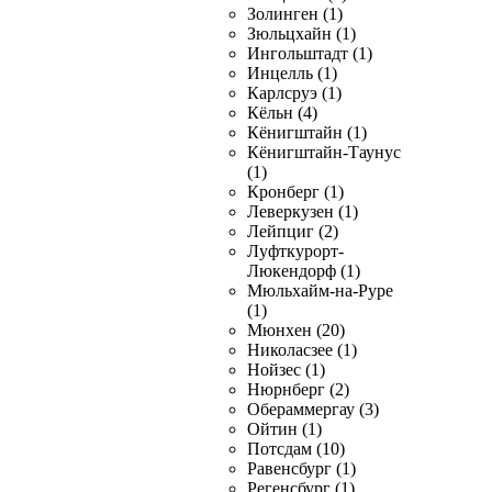
Золинген (1)
Зюльцхайн (1)
Ингольштадт (1)
Инцелль (1)
Карлсруэ (1)
Кёльн (4)
Кёнигштайн (1)
Кёнигштайн-Таунус
(1)
Кронберг (1)
Леверкузен (1)
Лейпциг (2)
Луфткурорт-
Люкендорф (1)
Мюльхайм-на-Руре
(1)
Мюнхен (20)
Николасзее (1)
Нойзес (1)
Нюрнберг (2)
Обераммергау (3)
Ойтин (1)
Потсдам (10)
Равенсбург (1)
Регенсбург (1)