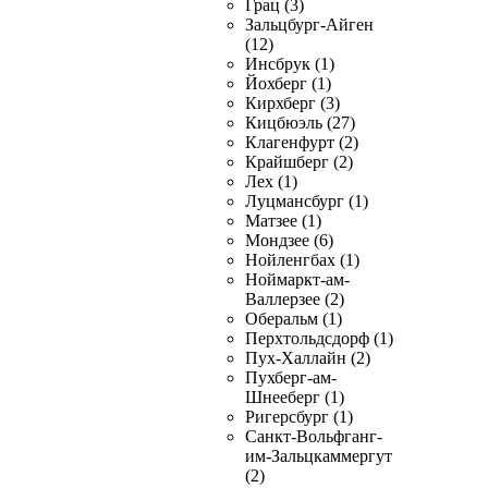
Грац (3)
Зальцбург-Айген
(12)
Инсбрук (1)
Йохберг (1)
Кирхберг (3)
Кицбюэль (27)
Клагенфурт (2)
Крайшберг (2)
Лех (1)
Луцмансбург (1)
Матзее (1)
Мондзее (6)
Нойленгбах (1)
Ноймаркт-ам-
Валлерзее (2)
Оберальм (1)
Перхтольдсдорф (1)
Пух-Халлайн (2)
Пухберг-ам-
Шнееберг (1)
Ригерсбург (1)
Санкт-Вольфганг-
им-Зальцкаммергут
(2)