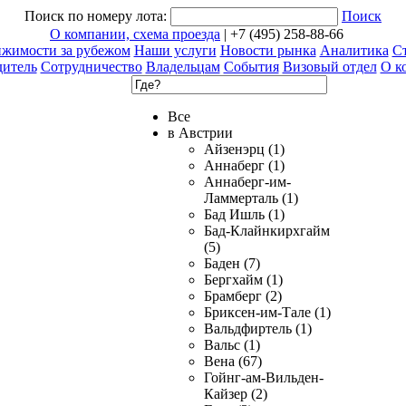
Поиск по номеру лота:
Поиск
О компании, схема проезда
| +7 (495) 258-88-66
ижимости за рубежом
Наши услуги
Новости рынка
Аналитика
Ст
дитель
Сотрудничество
Владельцам
События
Визовый отдел
О к
Все
в Австрии
Айзенэрц (1)
Аннаберг (1)
Аннаберг-им-
Ламмерталь (1)
Бад Ишль (1)
Бад-Клайнкирхгайм
(5)
Баден (7)
Бергхайм (1)
Брамберг (2)
Бриксен-им-Тале (1)
Вальдфиртель (1)
Вальс (1)
Вена (67)
Гойнг-ам-Вильден-
Кайзер (2)