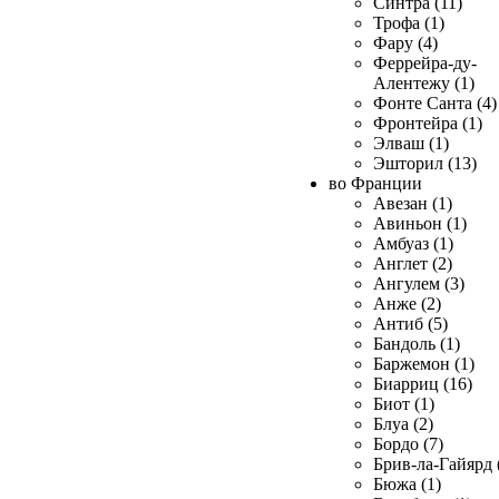
Синтра (11)
Трофа (1)
Фару (4)
Феррейра-ду-
Алентежу (1)
Фонте Санта (4)
Фронтейра (1)
Элваш (1)
Эшторил (13)
во Франции
Авезан (1)
Авиньон (1)
Амбуаз (1)
Англет (2)
Ангулем (3)
Анже (2)
Антиб (5)
Бандоль (1)
Баржемон (1)
Биарриц (16)
Биот (1)
Блуа (2)
Бордо (7)
Брив-ла-Гайярд 
Бюжа (1)