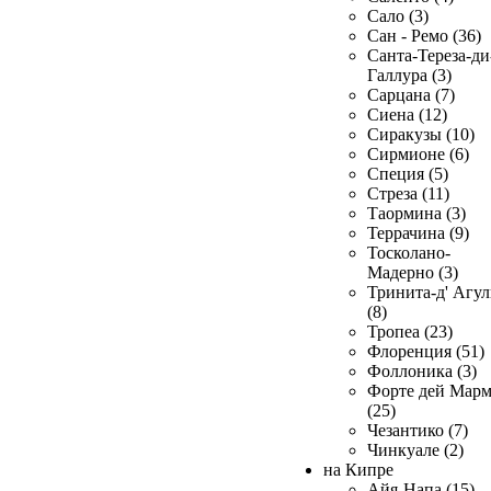
Сало (3)
Сан - Ремо (36)
Санта-Тереза-ди
Галлура (3)
Сарцана (7)
Сиена (12)
Сиракузы (10)
Сирмионе (6)
Специя (5)
Стреза (11)
Таормина (3)
Террачина (9)
Тосколано-
Мадерно (3)
Тринита-д' Агул
(8)
Тропеа (23)
Флоренция (51)
Фоллоника (3)
Форте дей Мар
(25)
Чезантико (7)
Чинкуале (2)
на Кипре
Айя-Напа (15)