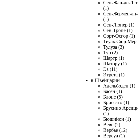
Сен-Жан-де-Лю
(1)
Сен-Жермен-ан
(1)
Сен-Люнер (1)
Сен-Тропе (1)
Сорт-Осгор (1)
Теуль-Сюр-Мер 
Тулуза (3)
Тур (2)
Шартр (1)
Шатору (1)
Эз (11)
Этрета (1)
в Швейцарии
Адельбоден (1)
Басен (1)
Блоне (5)
Бриссаго (1)
Брусино Арсиц
(1)
Бюшийон (1)
Веве (2)
Вербье (12)
Версуа (1)