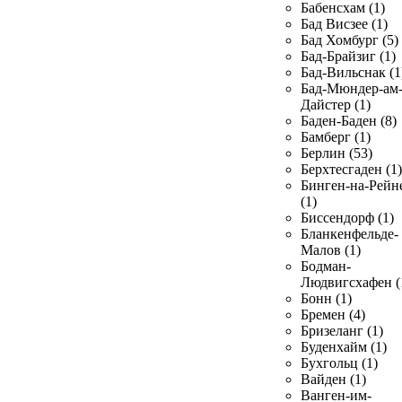
Бабенсхам (1)
Бад Висзее (1)
Бад Хомбург (5)
Бад-Брайзиг (1)
Бад-Вильснак (1
Бад-Мюндер-ам
Дайстер (1)
Баден-Баден (8)
Бамберг (1)
Берлин (53)
Берхтесгаден (1)
Бинген-на-Рейн
(1)
Биссендорф (1)
Бланкенфельде-
Малов (1)
Бодман-
Людвигсхафен (
Бонн (1)
Бремен (4)
Бризеланг (1)
Буденхайм (1)
Бухгольц (1)
Вайден (1)
Ванген-им-