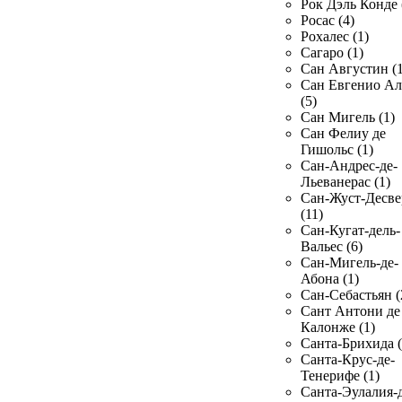
Рок Дэль Конде 
Росас (4)
Рохалес (1)
Сагаро (1)
Сан Августин (1
Сан Евгенио Ал
(5)
Сан Мигель (1)
Сан Фелиу де
Гишольс (1)
Сан-Андрес-де-
Льеванерас (1)
Сан-Жуст-Десве
(11)
Сан-Кугат-дель-
Вальес (6)
Сан-Мигель-де-
Абона (1)
Сан-Себастьян (
Сант Антони де
Калонже (1)
Санта-Брихида (
Санта-Крус-де-
Тенерифе (1)
Санта-Эулалия-д