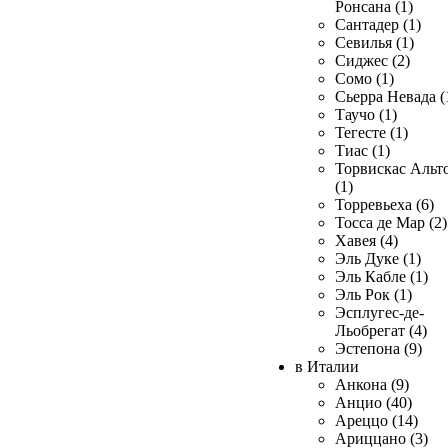
Ронсана (1)
Сантадер (1)
Севилья (1)
Сиджес (2)
Сомо (1)
Сьерра Невада (
Таучо (1)
Тегесте (1)
Тиас (1)
Торвискас Альт
(1)
Торревьеха (6)
Тосса де Мар (2)
Хавея (4)
Эль Дуке (1)
Эль Кабле (1)
Эль Рок (1)
Эсплугес-де-
Льобрегат (4)
Эстепона (9)
в Италии
Анкона (9)
Анцио (40)
Ареццо (14)
Ариццано (3)