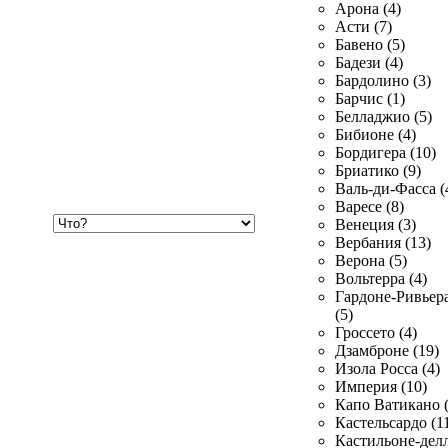
Арона (4)
Асти (7)
Бавено (5)
Бадези (4)
Бардолино (3)
Барчис (1)
Белладжио (5)
Бибионе (4)
Бордигера (10)
Бриатико (9)
Валь-ди-Фасса (
Варесе (8)
Хочу
Венеция (3)
купить
Вербания (13)
Верона (5)
Вольтерра (4)
Гардоне-Ривьер
(5)
Гроссето (4)
Дзамброне (19)
Изола Росса (4)
Империя (10)
Капо Ватикано (
Кастельсардо (1
Кастильоне-делл