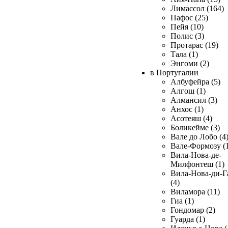
Лимассол (164)
Пафос (25)
Пейя (10)
Полис (3)
Протарас (19)
Тала (1)
Энгоми (2)
в Португалии
Албуфейра (5)
Алгош (1)
Алмансил (3)
Анхос (1)
Асотеяш (4)
Боликейме (3)
Вале до Лобо (4
Вале-Формозу (
Вила-Нова-де-
Милфонтеш (1)
Вила-Нова-ди-Г
(4)
Виламора (11)
Гиа (1)
Гондомар (2)
Гуарда (1)