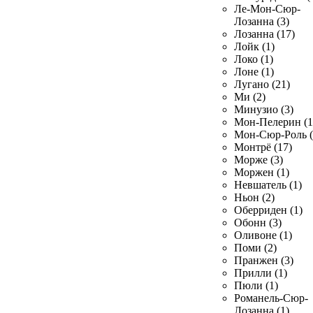
Ле-Мон-Сюр-
Лозанна (3)
Лозанна (17)
Лойк (1)
Локо (1)
Лоне (1)
Лугано (21)
Ми (2)
Минузио (3)
Мон-Пелерин (1
Мон-Сюр-Роль (
Монтрё (17)
Морже (3)
Моржен (1)
Невшатель (1)
Ньон (2)
Оберриден (1)
Обонн (3)
Оливоне (1)
Поми (2)
Пранжен (3)
Прилли (1)
Пюли (1)
Романель-Сюр-
Лозанна (1)