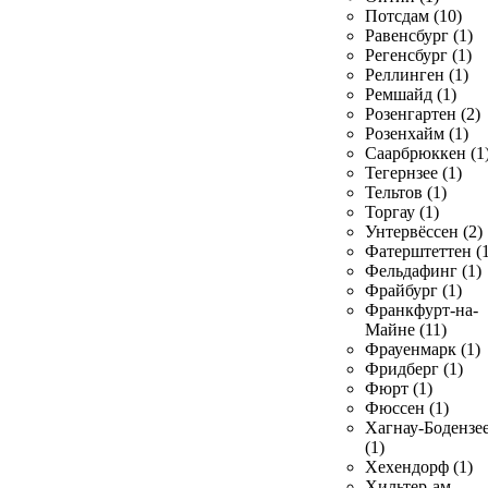
Потсдам (10)
Равенсбург (1)
Регенсбург (1)
Реллинген (1)
Ремшайд (1)
Розенгартен (2)
Розенхайм (1)
Саарбрюккен (1
Тегернзее (1)
Тельтов (1)
Торгау (1)
Унтервёссен (2)
Фатерштеттен (1
Фельдафинг (1)
Фрайбург (1)
Франкфурт-на-
Майне (11)
Фрауенмарк (1)
Фридберг (1)
Фюрт (1)
Фюссен (1)
Хагнау-Бодензе
(1)
Хехендорф (1)
Хильтер-ам-