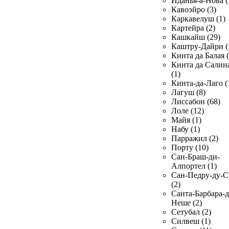
Иданья-а-Нова (
Кавоэйро (3)
Каркавелуш (1)
Картейра (2)
Кашкайш (29)
Каштру-Дайри (
Кинта да Балая (
Кинта да Салин
(1)
Кинта-да-Лаго (
Лагуш (8)
Лиссабон (68)
Лоле (12)
Майя (1)
Набу (1)
Парражил (2)
Порту (10)
Сан-Браш-ди-
Алпортел (1)
Сан-Педру-ду-С
(2)
Санта-Барбара-д
Неше (2)
Сетубал (2)
Силвеш (1)