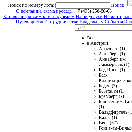
Поиск по номеру лота:
Поиск
О компании, схема проезда
| +7 (495) 258-88-66
Каталог недвижимости за рубежом
Наши услуги
Новости рын
Путеводитель
Сотрудничество
Владельцам
События
Виз
Все
в Австрии
Айзенэрц (1)
Аннаберг (1)
Аннаберг-им-
Ламмерталь (1)
Бад Ишль (1)
Бад-
Клайнкирхгайм 
Баден (7)
Бергхайм (1)
Брамберг (2)
Бриксен-им-Тал
(1)
Вальдфиртель (1
Вальс (1)
Вена (67)
Гойнг-ам-Вильд