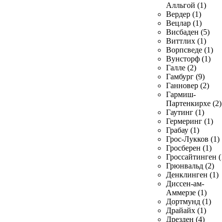
Алльгой (1)
Вердер (1)
Вецлар (1)
Висбаден (5)
Виттлих (1)
Ворпсведе (1)
Вунсторф (1)
Галле (2)
Гамбург (9)
Ганновер (2)
Гармиш-
Партенкирхе (2)
Гаутинг (1)
Гермеринг (1)
Грабау (1)
Грос-Лукков (1)
Гросберен (1)
Гроссайтинген (
Грюнвальд (2)
Денклинген (1)
Диссен-ам-
Аммерзе (1)
Дортмунд (1)
Драйайх (1)
Дрезден (4)