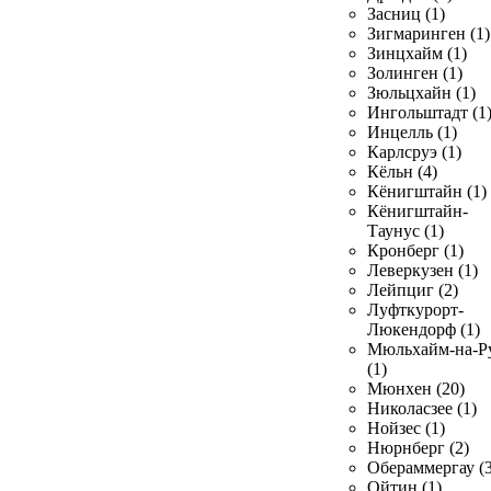
Засниц (1)
Зигмаринген (1)
Зинцхайм (1)
Золинген (1)
Зюльцхайн (1)
Ингольштадт (1
Инцелль (1)
Карлсруэ (1)
Кёльн (4)
Кёнигштайн (1)
Кёнигштайн-
Таунус (1)
Кронберг (1)
Леверкузен (1)
Лейпциг (2)
Луфткурорт-
Люкендорф (1)
Мюльхайм-на-Р
(1)
Мюнхен (20)
Николасзее (1)
Нойзес (1)
Нюрнберг (2)
Обераммергау (3
Ойтин (1)