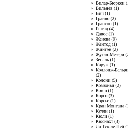
Вилар-Бюркен (
Вильнёв (1)
Вич (1)
Гранво (2)
Грансон (1)
Гштад (4)
Давос (1)
Женева (9)
Жентод (1)
Жингэн (2)
Жутан-Мезери (
Зеналь (1)
Каруж (1)
Коллонж-Бельр
(2)
Колони (5)
Комюньи (2)
Конш (1)
Корсо (3)
Корсье (1)
Кран Монтана (
Кулли (1)
Кюли (1)
Кюснахт (3)
Ла Тур-де-Пей (