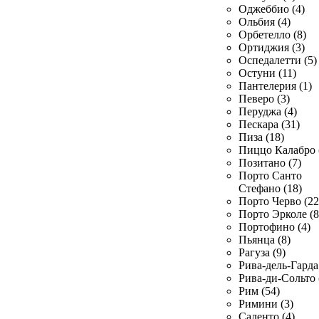
Оджеббио (4)
Ольбия (4)
Орбетелло (8)
Ортиджия (3)
Оспедалетти (5)
Остуни (11)
Пантелерия (1)
Певеро (3)
Перуджа (4)
Пескара (31)
Пиза (18)
Пиццо Калабро 
Позитано (7)
Порто Санто
Стефано (18)
Порто Черво (22
Порто Эрколе (8
Портофино (4)
Пьянца (8)
Рагуза (9)
Рива-дель-Гарда 
Рива-ди-Сольто 
Рим (54)
Римини (3)
Саленто (4)