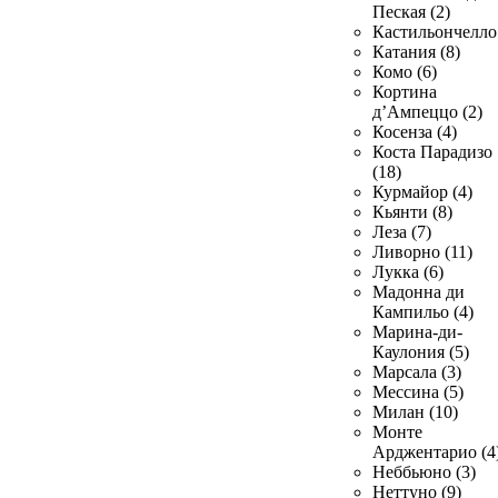
Пеская (2)
Кастильончелло 
Катания (8)
Комо (6)
Кортина
д’Ампеццо (2)
Косенза (4)
Коста Парадизо
(18)
Курмайор (4)
Кьянти (8)
Леза (7)
Ливорно (11)
Лукка (6)
Мадонна ди
Кампильо (4)
Марина-ди-
Каулония (5)
Марсала (3)
Мессина (5)
Милан (10)
Монте
Арджентарио (4
Неббьюно (3)
Неттуно (9)