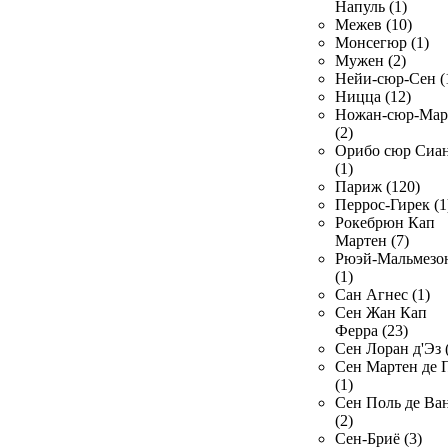
Напуль (1)
Межев (10)
Монсегюр (1)
Мужен (2)
Нейи-сюр-Сен (
Ницца (12)
Ножан-сюр-Ма
(2)
Орибо сюр Сиа
(1)
Париж (120)
Перрос-Гирек (1
Рокебрюн Кап
Мартен (7)
Рюэй-Мальмезо
(1)
Сан Агнес (1)
Сен Жан Кап
Ферра (23)
Сен Лоран д'Эз 
Сен Мартен де 
(1)
Сен Поль де Ва
(2)
Сен-Бриё (3)