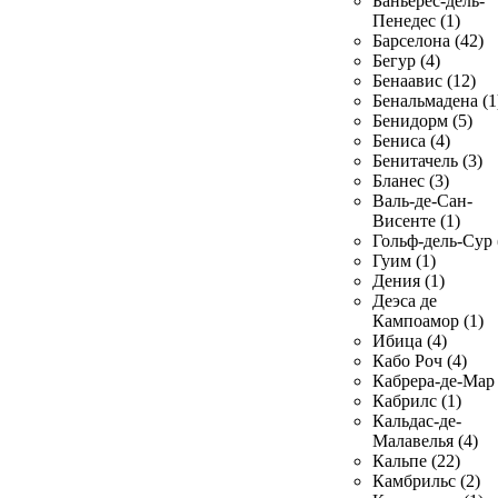
Баньерес-дель-
Пенедес (1)
Барселона (42)
Бегур (4)
Бенаавис (12)
Бенальмадена (1
Бенидорм (5)
Бениса (4)
Бенитачель (3)
Бланес (3)
Валь-де-Сан-
Висенте (1)
Гольф-дель-Сур 
Гуим (1)
Дения (1)
Деэса де
Кампоамор (1)
Ибица (4)
Кабо Роч (4)
Кабрера-де-Мар 
Кабрилс (1)
Кальдас-де-
Малавелья (4)
Кальпе (22)
Камбрильс (2)