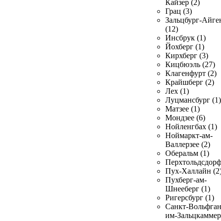
Кайзер (2)
Грац (3)
Зальцбург-Айге
(12)
Инсбрук (1)
Йохберг (1)
Кирхберг (3)
Кицбюэль (27)
Клагенфурт (2)
Крайшберг (2)
Лех (1)
Луцмансбург (1)
Матзее (1)
Мондзее (6)
Нойленгбах (1)
Ноймаркт-ам-
Валлерзее (2)
Оберальм (1)
Перхтольдсдорф
Пух-Халлайн (2
Пухберг-ам-
Шнееберг (1)
Ригерсбург (1)
Санкт-Вольфган
им-Зальцкаммер