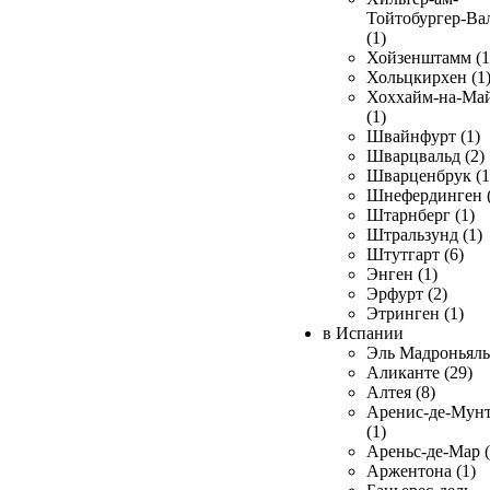
Тойтобургер-Ва
(1)
Хойзенштамм (1
Хольцкирхен (1
Хоххайм-на-Ма
(1)
Швайнфурт (1)
Шварцвальд (2)
Шварценбрук (1
Шнефердинген (
Штарнберг (1)
Штральзунд (1)
Штутгарт (6)
Энген (1)
Эрфурт (2)
Этринген (1)
в Испании
Эль Мадроньяль 
Аликанте (29)
Алтея (8)
Аренис-де-Мун
(1)
Ареньс-де-Мар (
Аржентона (1)