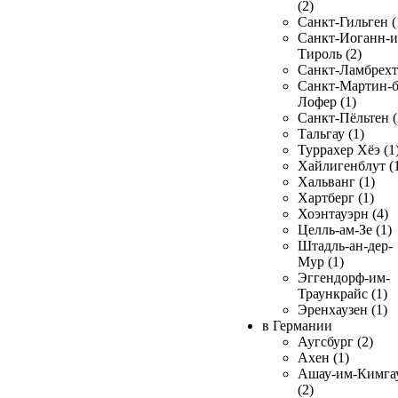
(2)
Санкт-Гильген (
Санкт-Иоганн-и
Тироль (2)
Санкт-Ламбрехт 
Санкт-Мартин-б
Лофер (1)
Санкт-Пёльтен (
Тальгау (1)
Туррахер Хёэ (1
Хайлигенблут (
Хальванг (1)
Хартберг (1)
Хоэнтауэрн (4)
Целль-ам-Зе (1)
Штадль-ан-дер-
Мур (1)
Эггендорф-им-
Траункрайс (1)
Эренхаузен (1)
в Германии
Аугсбург (2)
Ахен (1)
Ашау-им-Кимга
(2)