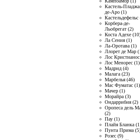
Кампоамор (1)
Кастель-Пладжа
де-Аро (1)
Кастельдефельс 
Корбера-де-
Льобрегат (2)
Коста Адехе (10
Ла Сения (1)
Ла-Оротава (1)
Ллорет де Мар (
Лос Кристианос 
Лос Менорес (1)
Мадрид (4)
Малага (23)
Марбелья (46)
Мас Фуматас (1)
Мачер (1)
Морайра (3)
Ондаррибия (2)
Оропеса дель М
(2)
Пау (1)
Плайя Бланка (1
Пунта Прима (5
Розес (9)