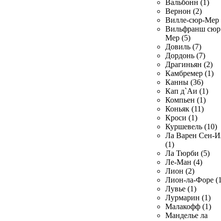
Вальбонн (1)
Вернон (2)
Вилле-сюр-Мер 
Вильфранш сюр
Мер (5)
Довиль (7)
Дордонь (7)
Драгиньян (2)
Камбремер (1)
Канны (36)
Кап д`Аи (1)
Компьен (1)
Коньяк (11)
Кроси (1)
Куршевель (10)
Ла Варен Сен-И
(1)
Ла Тюрби (5)
Ле-Ман (4)
Лион (2)
Лион-ла-Форе (1
Лувье (1)
Лурмарин (1)
Малакофф (1)
Манделье ла