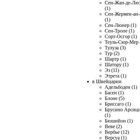
Сен-Жан-де-Лю
(1)
Сен-Жермен-ан
(1)
Сен-Люнер (1)
Сен-Тропе (1)
Сорт-Осгор (1)
Теуль-Сюр-Мер 
Тулуза (3)
Тур (2)
Шартр (1)
Шатору (1)
Эз (11)
Этрета (1)
в Швейцарии
Адельбоден (1)
Басен (1)
Блоне (5)
Бриссаго (1)
Брусино Арсиц
(1)
Бюшийон (1)
Веве (2)
Вербье (12)
Версуа (1)