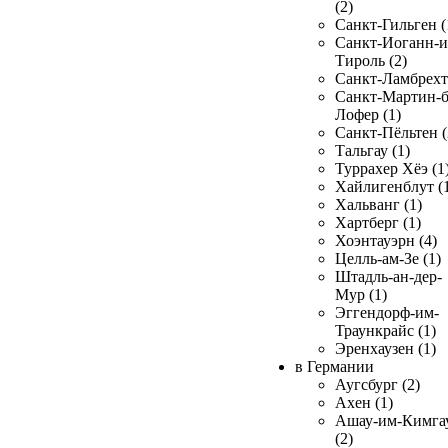
(2)
Санкт-Гильген (
Санкт-Иоганн-и
Тироль (2)
Санкт-Ламбрехт 
Санкт-Мартин-б
Лофер (1)
Санкт-Пёльтен (
Тальгау (1)
Туррахер Хёэ (1
Хайлигенблут (
Хальванг (1)
Хартберг (1)
Хоэнтауэрн (4)
Целль-ам-Зе (1)
Штадль-ан-дер-
Мур (1)
Эггендорф-им-
Траункрайс (1)
Эренхаузен (1)
в Германии
Аугсбург (2)
Ахен (1)
Ашау-им-Кимга
(2)