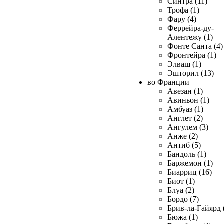
Синтра (11)
Трофа (1)
Фару (4)
Феррейра-ду-
Алентежу (1)
Фонте Санта (4)
Фронтейра (1)
Элваш (1)
Эшторил (13)
во Франции
Авезан (1)
Авиньон (1)
Амбуаз (1)
Англет (2)
Ангулем (3)
Анже (2)
Антиб (5)
Бандоль (1)
Баржемон (1)
Биарриц (16)
Биот (1)
Блуа (2)
Бордо (7)
Брив-ла-Гайярд 
Бюжа (1)