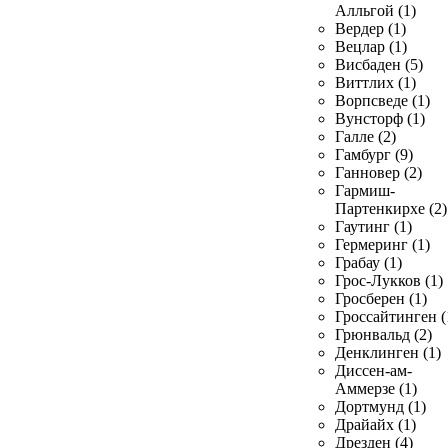
Алльгой (1)
Вердер (1)
Вецлар (1)
Висбаден (5)
Виттлих (1)
Ворпсведе (1)
Вунсторф (1)
Галле (2)
Гамбург (9)
Ганновер (2)
Гармиш-
Партенкирхе (2)
Гаутинг (1)
Гермеринг (1)
Грабау (1)
Грос-Лукков (1)
Гросберен (1)
Гроссайтинген (
Грюнвальд (2)
Денклинген (1)
Диссен-ам-
Аммерзе (1)
Дортмунд (1)
Драйайх (1)
Дрезден (4)