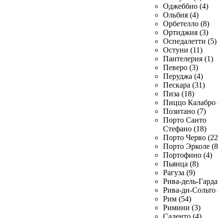
Оджеббио (4)
Ольбия (4)
Орбетелло (8)
Ортиджия (3)
Оспедалетти (5)
Остуни (11)
Пантелерия (1)
Певеро (3)
Перуджа (4)
Пескара (31)
Пиза (18)
Пиццо Калабро 
Позитано (7)
Порто Санто
Стефано (18)
Порто Черво (22
Порто Эрколе (8
Портофино (4)
Пьянца (8)
Рагуза (9)
Рива-дель-Гарда 
Рива-ди-Сольто 
Рим (54)
Римини (3)
Саленто (4)