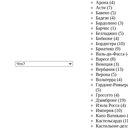
Арона (4)
Асти (7)
Бавено (5)
Бадези (4)
Бардолино (3)
Барчис (1)
Белладжио (5)
Бибионе (4)
Бордигера (10)
Бриатико (9)
Валь-ди-Фасса (
Варесе (8)
Хочу
Венеция (3)
купить
Вербания (13)
Верона (5)
Вольтерра (4)
Гардоне-Ривьер
(5)
Гроссето (4)
Дзамброне (19)
Изола Росса (4)
Империя (10)
Капо Ватикано (
Кастельсардо (1
Кастильоне-делл