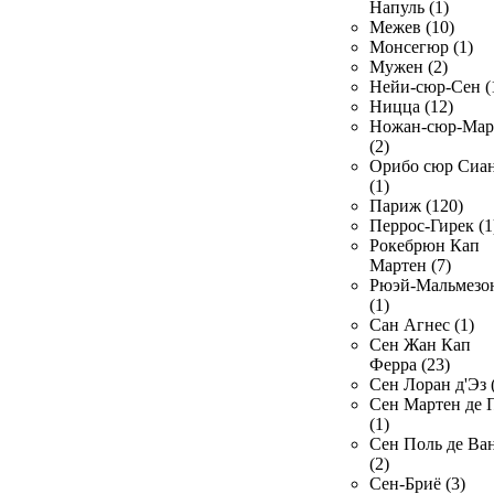
Напуль (1)
Межев (10)
Монсегюр (1)
Мужен (2)
Нейи-сюр-Сен (
Ницца (12)
Ножан-сюр-Ма
(2)
Орибо сюр Сиа
(1)
Париж (120)
Перрос-Гирек (1
Рокебрюн Кап
Мартен (7)
Рюэй-Мальмезо
(1)
Сан Агнес (1)
Сен Жан Кап
Ферра (23)
Сен Лоран д'Эз 
Сен Мартен де 
(1)
Сен Поль де Ва
(2)
Сен-Бриё (3)