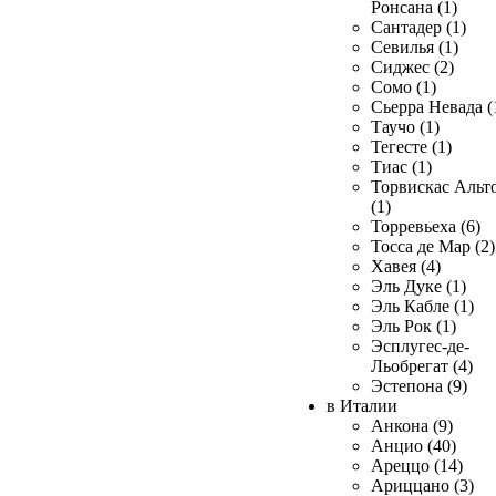
Ронсана (1)
Сантадер (1)
Севилья (1)
Сиджес (2)
Сомо (1)
Сьерра Невада (
Таучо (1)
Тегесте (1)
Тиас (1)
Торвискас Альт
(1)
Торревьеха (6)
Тосса де Мар (2)
Хавея (4)
Эль Дуке (1)
Эль Кабле (1)
Эль Рок (1)
Эсплугес-де-
Льобрегат (4)
Эстепона (9)
в Италии
Анкона (9)
Анцио (40)
Ареццо (14)
Ариццано (3)