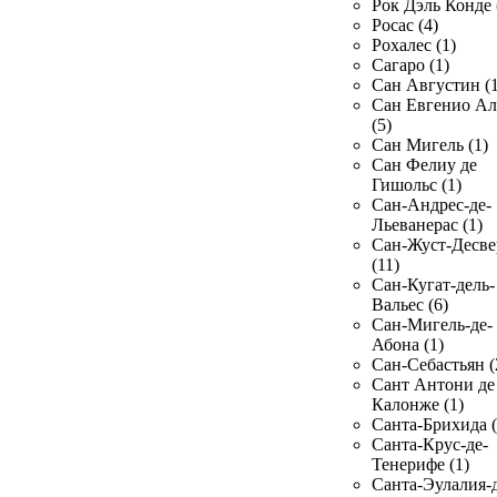
Рок Дэль Конде 
Росас (4)
Рохалес (1)
Сагаро (1)
Сан Августин (1
Сан Евгенио Ал
(5)
Сан Мигель (1)
Сан Фелиу де
Гишольс (1)
Сан-Андрес-де-
Льеванерас (1)
Сан-Жуст-Десве
(11)
Сан-Кугат-дель-
Вальес (6)
Сан-Мигель-де-
Абона (1)
Сан-Себастьян (
Сант Антони де
Калонже (1)
Санта-Брихида (
Санта-Крус-де-
Тенерифе (1)
Санта-Эулалия-д