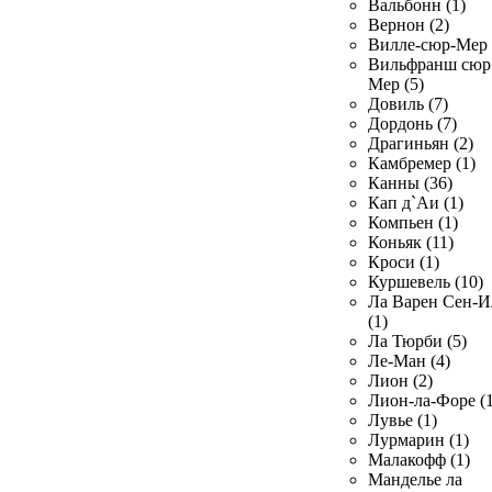
Вальбонн (1)
Вернон (2)
Вилле-сюр-Мер 
Вильфранш сюр
Мер (5)
Довиль (7)
Дордонь (7)
Драгиньян (2)
Камбремер (1)
Канны (36)
Кап д`Аи (1)
Компьен (1)
Коньяк (11)
Кроси (1)
Куршевель (10)
Ла Варен Сен-И
(1)
Ла Тюрби (5)
Ле-Ман (4)
Лион (2)
Лион-ла-Форе (1
Лувье (1)
Лурмарин (1)
Малакофф (1)
Манделье ла