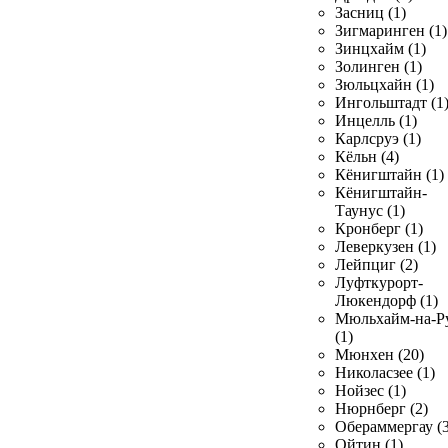
Засниц (1)
Зигмаринген (1)
Зинцхайм (1)
Золинген (1)
Зюльцхайн (1)
Ингольштадт (1
Инцелль (1)
Карлсруэ (1)
Кёльн (4)
Кёнигштайн (1)
Кёнигштайн-
Таунус (1)
Кронберг (1)
Леверкузен (1)
Лейпциг (2)
Луфткурорт-
Люкендорф (1)
Мюльхайм-на-Р
(1)
Мюнхен (20)
Николасзее (1)
Нойзес (1)
Нюрнберг (2)
Обераммергау (3
Ойтин (1)