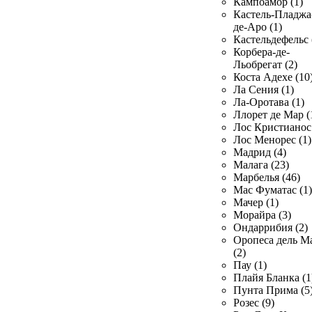
Кампоамор (1)
Кастель-Пладжа
де-Аро (1)
Кастельдефельс 
Корбера-де-
Льобрегат (2)
Коста Адехе (10
Ла Сения (1)
Ла-Оротава (1)
Ллорет де Мар (
Лос Кристианос 
Лос Менорес (1)
Мадрид (4)
Малага (23)
Марбелья (46)
Мас Фуматас (1)
Мачер (1)
Морайра (3)
Ондаррибия (2)
Оропеса дель М
(2)
Пау (1)
Плайя Бланка (1
Пунта Прима (5
Розес (9)