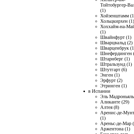
Тойтобургер-Ва
(1)
Хойзенштамм (1
Хольцкирхен (1
Хоххайм-на-Ма
(1)
Швайнфурт (1)
Шварцвальд (2)
Шварценбрук (1
Шнефердинген (
Штарнберг (1)
Штральзунд (1)
Штутгарт (6)
Энген (1)
Эрфурт (2)
Этринген (1)
в Испании
Эль Мадроньяль 
Аликанте (29)
Алтея (8)
Аренис-де-Мун
(1)
Ареньс-де-Мар (
Аржентона (1)