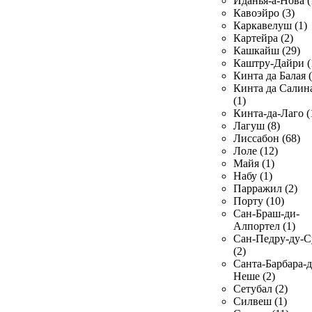
Иданья-а-Нова (
Кавоэйро (3)
Каркавелуш (1)
Картейра (2)
Кашкайш (29)
Каштру-Дайри (
Кинта да Балая (
Кинта да Салин
(1)
Кинта-да-Лаго (
Лагуш (8)
Лиссабон (68)
Лоле (12)
Майя (1)
Набу (1)
Парражил (2)
Порту (10)
Сан-Браш-ди-
Алпортел (1)
Сан-Педру-ду-С
(2)
Санта-Барбара-д
Неше (2)
Сетубал (2)
Силвеш (1)