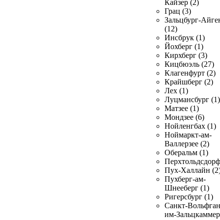
Кайзер (2)
Грац (3)
Зальцбург-Айге
(12)
Инсбрук (1)
Йохберг (1)
Кирхберг (3)
Кицбюэль (27)
Клагенфурт (2)
Крайшберг (2)
Лех (1)
Луцмансбург (1)
Матзее (1)
Мондзее (6)
Нойленгбах (1)
Ноймаркт-ам-
Валлерзее (2)
Оберальм (1)
Перхтольдсдорф
Пух-Халлайн (2
Пухберг-ам-
Шнееберг (1)
Ригерсбург (1)
Санкт-Вольфган
им-Зальцкаммер