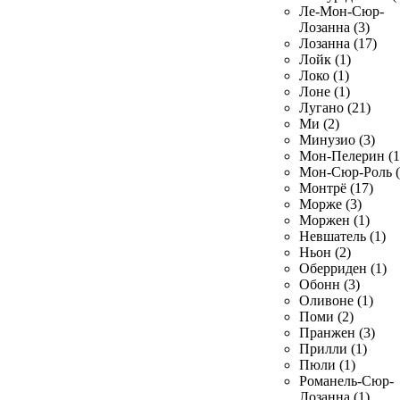
Ле-Мон-Сюр-
Лозанна (3)
Лозанна (17)
Лойк (1)
Локо (1)
Лоне (1)
Лугано (21)
Ми (2)
Минузио (3)
Мон-Пелерин (1
Мон-Сюр-Роль (
Монтрё (17)
Морже (3)
Моржен (1)
Невшатель (1)
Ньон (2)
Оберриден (1)
Обонн (3)
Оливоне (1)
Поми (2)
Пранжен (3)
Прилли (1)
Пюли (1)
Романель-Сюр-
Лозанна (1)