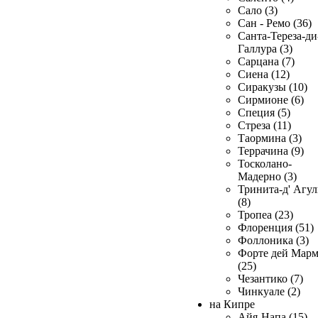
Сало (3)
Сан - Ремо (36)
Санта-Тереза-ди
Галлура (3)
Сарцана (7)
Сиена (12)
Сиракузы (10)
Сирмионе (6)
Специя (5)
Стреза (11)
Таормина (3)
Террачина (9)
Тосколано-
Мадерно (3)
Тринита-д' Агул
(8)
Тропеа (23)
Флоренция (51)
Фоллоника (3)
Форте дей Мар
(25)
Чезантико (7)
Чинкуале (2)
на Кипре
Айя-Напа (15)