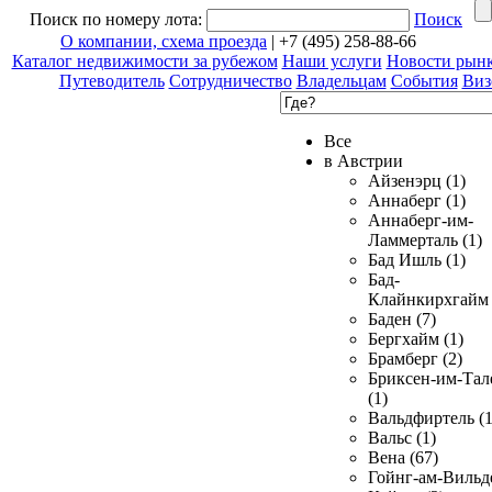
Поиск по номеру лота:
Поиск
О компании, схема проезда
| +7 (495) 258-88-66
Каталог недвижимости за рубежом
Наши услуги
Новости рын
Путеводитель
Сотрудничество
Владельцам
События
Виз
Все
в Австрии
Айзенэрц (1)
Аннаберг (1)
Аннаберг-им-
Ламмерталь (1)
Бад Ишль (1)
Бад-
Клайнкирхгайм 
Баден (7)
Бергхайм (1)
Брамберг (2)
Бриксен-им-Тал
(1)
Вальдфиртель (1
Вальс (1)
Вена (67)
Гойнг-ам-Вильд