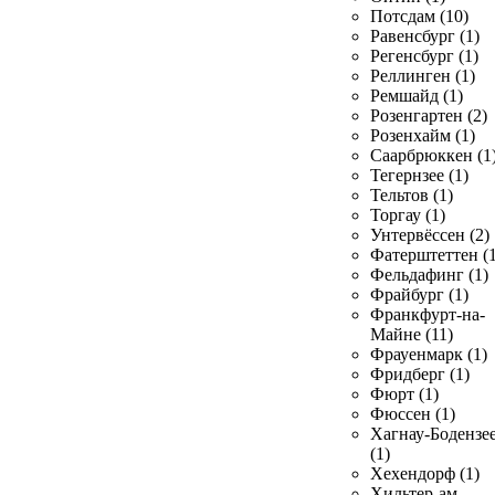
Потсдам (10)
Равенсбург (1)
Регенсбург (1)
Реллинген (1)
Ремшайд (1)
Розенгартен (2)
Розенхайм (1)
Саарбрюккен (1
Тегернзее (1)
Тельтов (1)
Торгау (1)
Унтервёссен (2)
Фатерштеттен (1
Фельдафинг (1)
Фрайбург (1)
Франкфурт-на-
Майне (11)
Фрауенмарк (1)
Фридберг (1)
Фюрт (1)
Фюссен (1)
Хагнау-Бодензе
(1)
Хехендорф (1)
Хильтер-ам-