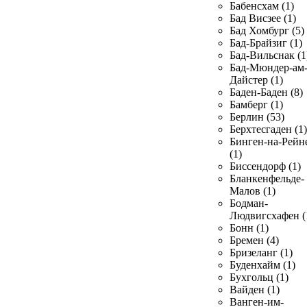
Бабенсхам (1)
Бад Висзее (1)
Бад Хомбург (5)
Бад-Брайзиг (1)
Бад-Вильснак (1
Бад-Мюндер-ам
Дайстер (1)
Баден-Баден (8)
Бамберг (1)
Берлин (53)
Берхтесгаден (1)
Бинген-на-Рейн
(1)
Биссендорф (1)
Бланкенфельде-
Малов (1)
Бодман-
Людвигсхафен (
Бонн (1)
Бремен (4)
Бризеланг (1)
Буденхайм (1)
Бухгольц (1)
Вайден (1)
Ванген-им-