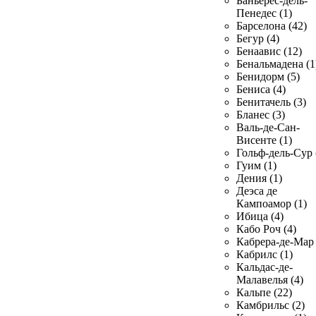
Баньерес-дель-
Пенедес (1)
Барселона (42)
Бегур (4)
Бенаавис (12)
Бенальмадена (1
Бенидорм (5)
Бениса (4)
Бенитачель (3)
Бланес (3)
Валь-де-Сан-
Висенте (1)
Гольф-дель-Сур 
Гуим (1)
Дения (1)
Деэса де
Кампоамор (1)
Ибица (4)
Кабо Роч (4)
Кабрера-де-Мар 
Кабрилс (1)
Кальдас-де-
Малавелья (4)
Кальпе (22)
Камбрильс (2)