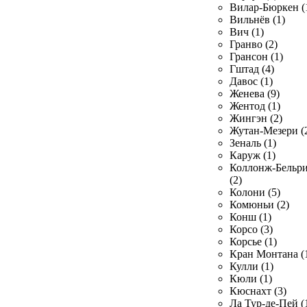
Вилар-Бюркен (
Вильнёв (1)
Вич (1)
Гранво (2)
Грансон (1)
Гштад (4)
Давос (1)
Женева (9)
Жентод (1)
Жингэн (2)
Жутан-Мезери (
Зеналь (1)
Каруж (1)
Коллонж-Бельр
(2)
Колони (5)
Комюньи (2)
Конш (1)
Корсо (3)
Корсье (1)
Кран Монтана (
Кулли (1)
Кюли (1)
Кюснахт (3)
Ла Тур-де-Пей (