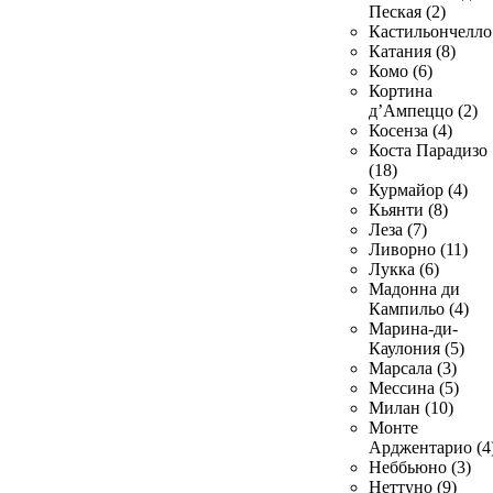
Пеская (2)
Кастильончелло 
Катания (8)
Комо (6)
Кортина
д’Ампеццо (2)
Косенза (4)
Коста Парадизо
(18)
Курмайор (4)
Кьянти (8)
Леза (7)
Ливорно (11)
Лукка (6)
Мадонна ди
Кампильо (4)
Марина-ди-
Каулония (5)
Марсала (3)
Мессина (5)
Милан (10)
Монте
Арджентарио (4
Неббьюно (3)
Неттуно (9)