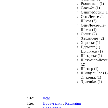
Рюшликон (1)
Саас-Фе (1)
Санкт-Мориц (1
Сен-Лежье-Ла
Шьеза (2)
Сен-Лежье-Ла-
Шьеза (1)
Сюши (2)
Херлиберг (2)
Хернекс (1)
Церматт (1)
Цолликон (1)
Шезерекс (1)
Шезо-сюр-Лоза
(2)
Шезьер (1)
ШиндельЛее (1)
Эпаленж (1)
Эрленбах (1)
Что:
Дом
Где:
Португалия
,
Кашкайш