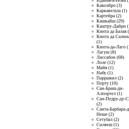
Иданья-а-Нова (
Кавоэйро (3)
Каркавелуш (1)
Картейра (2)
Кашкайш (29)
Каштру-Дайри (
Кинта да Балая (
Кинта да Салин
(1)
Кинта-да-Лаго (
Лагуш (8)
Лиссабон (68)
Лоле (12)
Майя (1)
Набу (1)
Парражил (2)
Порту (10)
Сан-Браш-ди-
Алпортел (1)
Сан-Педру-ду-С
(2)
Санта-Барбара-д
Неше (2)
Сетубал (2)
Силвеш (1)