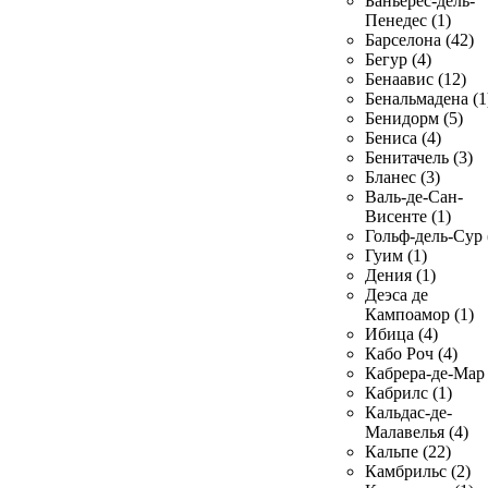
Баньерес-дель-
Пенедес (1)
Барселона (42)
Бегур (4)
Бенаавис (12)
Бенальмадена (1
Бенидорм (5)
Бениса (4)
Бенитачель (3)
Бланес (3)
Валь-де-Сан-
Висенте (1)
Гольф-дель-Сур 
Гуим (1)
Дения (1)
Деэса де
Кампоамор (1)
Ибица (4)
Кабо Роч (4)
Кабрера-де-Мар 
Кабрилс (1)
Кальдас-де-
Малавелья (4)
Кальпе (22)
Камбрильс (2)