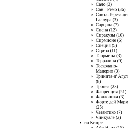
Сало (3)
Сан - Ремо (36)
Санта-Тереза-ди
Галлура (3)
Сарцана (7)
Сиена (12)
Сиракузы (10)
Сирмионе (6)
Специя (5)
Стреза (11)
Таормина (3)
Террачина (9)
Тосколано-
Мадерно (3)
Тринита-д' Агул
(8)
Тропеа (23)
Флоренция (51)
Фоллоника (3)
Форте дей Мар
(25)
Чезантико (7)
Чинкуале (2)
на Кипре
Айя-Напа (15)