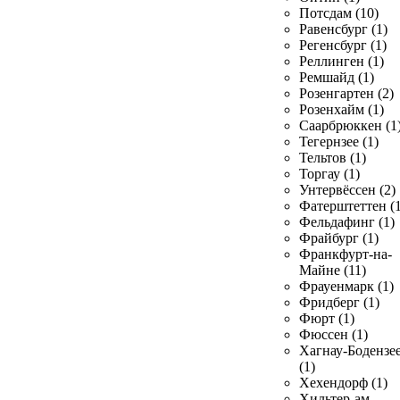
Потсдам (10)
Равенсбург (1)
Регенсбург (1)
Реллинген (1)
Ремшайд (1)
Розенгартен (2)
Розенхайм (1)
Саарбрюккен (1
Тегернзее (1)
Тельтов (1)
Торгау (1)
Унтервёссен (2)
Фатерштеттен (1
Фельдафинг (1)
Фрайбург (1)
Франкфурт-на-
Майне (11)
Фрауенмарк (1)
Фридберг (1)
Фюрт (1)
Фюссен (1)
Хагнау-Бодензе
(1)
Хехендорф (1)
Хильтер-ам-