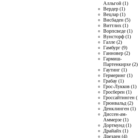
Алльгой (1)
Вердер (1)
Вецлар (1)
Висбаден (5)
Виттлих (1)
Ворпсведе (1)
Вунсторф (1)
Галле (2)
Гамбург (9)
Ганновер (2)
Гармиш-
Партенкирхе (2)
Гаутинг (1)
Гермеринг (1)
Грабау (1)
Грос-Лукков (1)
Гросберен (1)
Гроссайтинген (
Грюнвальд (2)
Денклинген (1)
Диссен-ам-
Аммерзе (1)
Дортмунд (1)
Драйайх (1)
Дрезден (4)