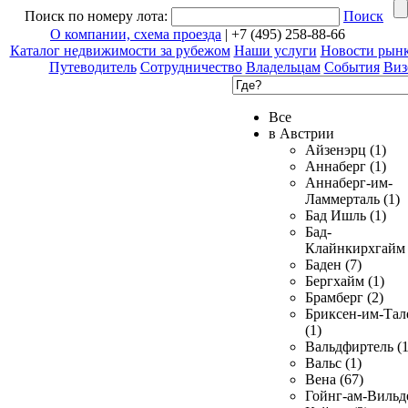
Поиск по номеру лота:
Поиск
О компании, схема проезда
| +7 (495) 258-88-66
Каталог недвижимости за рубежом
Наши услуги
Новости рын
Путеводитель
Сотрудничество
Владельцам
События
Виз
Все
в Австрии
Айзенэрц (1)
Аннаберг (1)
Аннаберг-им-
Ламмерталь (1)
Бад Ишль (1)
Бад-
Клайнкирхгайм 
Баден (7)
Бергхайм (1)
Брамберг (2)
Бриксен-им-Тал
(1)
Вальдфиртель (1
Вальс (1)
Вена (67)
Гойнг-ам-Вильд