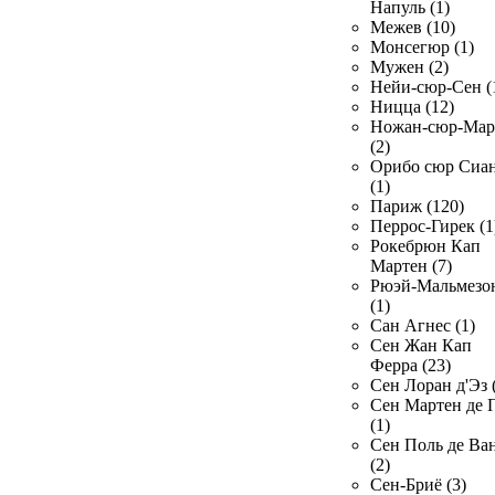
Напуль (1)
Межев (10)
Монсегюр (1)
Мужен (2)
Нейи-сюр-Сен (
Ницца (12)
Ножан-сюр-Ма
(2)
Орибо сюр Сиа
(1)
Париж (120)
Перрос-Гирек (1
Рокебрюн Кап
Мартен (7)
Рюэй-Мальмезо
(1)
Сан Агнес (1)
Сен Жан Кап
Ферра (23)
Сен Лоран д'Эз 
Сен Мартен де 
(1)
Сен Поль де Ва
(2)
Сен-Бриё (3)