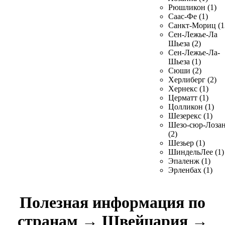
Рюшликон (1)
Саас-Фе (1)
Санкт-Мориц (1
Сен-Лежье-Ла
Шьеза (2)
Сен-Лежье-Ла-
Шьеза (1)
Сюши (2)
Херлиберг (2)
Хернекс (1)
Церматт (1)
Цолликон (1)
Шезерекс (1)
Шезо-сюр-Лоза
(2)
Шезьер (1)
ШиндельЛее (1)
Эпаленж (1)
Эрленбах (1)
Полезная информация по
странам
→
Швейцария
→