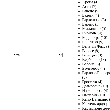
Арона (4)
Асти (7)
Бавено (5)
Бадези (4)
Бардолино (3)
Барчис (1)
Белладжио (5)
Бибионе (4)
Бордигера (10)
Бриатико (9)
Валь-ди-Фасса (
Варесе (8)
Хочу
Венеция (3)
купить
Вербания (13)
Верона (5)
Вольтерра (4)
Гардоне-Ривьер
(5)
Гроссето (4)
Дзамброне (19)
Изола Росса (4)
Империя (10)
Капо Ватикано (
Кастельсардо (1
Кастильоне-делл