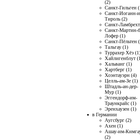
(2)
Санкт-Гильген (
Санкт-Иоганн-и
Тироль (2)
Санкт-Ламбрехт 
Санкт-Мартин-б
Лофер (1)
Санкт-Пёльтен (
Тальгау (1)
Туррахер Хёэ (1
Хайлигенблут (
Хальванг (1)
Хартберг (1)
Хоэнтауэрн (4)
Целль-ам-Зе (1)
Штадль-ан-дер-
Мур (1)
Эггендорф-им-
Траункрайс (1)
Эренхаузен (1)
в Германии
Аугсбург (2)
Ахен (1)
Ашау-им-Кимга
(2)