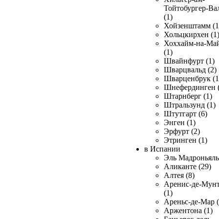
Тойтобургер-Ва
(1)
Хойзенштамм (1
Хольцкирхен (1
Хоххайм-на-Ма
(1)
Швайнфурт (1)
Шварцвальд (2)
Шварценбрук (1
Шнефердинген (
Штарнберг (1)
Штральзунд (1)
Штутгарт (6)
Энген (1)
Эрфурт (2)
Этринген (1)
в Испании
Эль Мадроньяль 
Аликанте (29)
Алтея (8)
Аренис-де-Мун
(1)
Ареньс-де-Мар (
Аржентона (1)