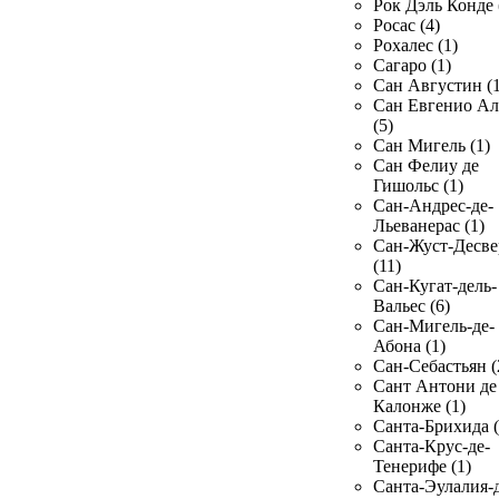
Рок Дэль Конде 
Росас (4)
Рохалес (1)
Сагаро (1)
Сан Августин (1
Сан Евгенио Ал
(5)
Сан Мигель (1)
Сан Фелиу де
Гишольс (1)
Сан-Андрес-де-
Льеванерас (1)
Сан-Жуст-Десве
(11)
Сан-Кугат-дель-
Вальес (6)
Сан-Мигель-де-
Абона (1)
Сан-Себастьян (
Сант Антони де
Калонже (1)
Санта-Брихида (
Санта-Крус-де-
Тенерифе (1)
Санта-Эулалия-д