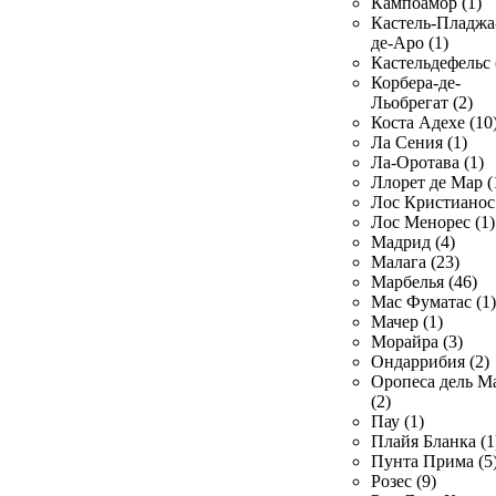
Кампоамор (1)
Кастель-Пладжа
де-Аро (1)
Кастельдефельс 
Корбера-де-
Льобрегат (2)
Коста Адехе (10
Ла Сения (1)
Ла-Оротава (1)
Ллорет де Мар (
Лос Кристианос 
Лос Менорес (1)
Мадрид (4)
Малага (23)
Марбелья (46)
Мас Фуматас (1)
Мачер (1)
Морайра (3)
Ондаррибия (2)
Оропеса дель М
(2)
Пау (1)
Плайя Бланка (1
Пунта Прима (5
Розес (9)