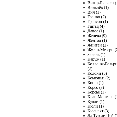
Вилар-Бюркен (
Вильнёв (1)
Вич (1)
Гранво (2)
Грансон (1)
Гштад (4)
Давос (1)
Женева (9)
Жентод (1)
Жингэн (2)
Жутан-Мезери (
Зеналь (1)
Каруж (1)
Коллонж-Бельр
(2)
Колони (5)
Комюньи (2)
Конш (1)
Корсо (3)
Корсье (1)
Кран Монтана (
Кулли (1)
Кюли (1)
Кюснахт (3)
Ла Тур-де-Пей (