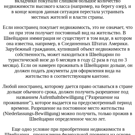
вкладчики покупали слишком большое количество
недвижимости высокого класса (например, на берегу озер), и
в конце концов данная ситуация перестала устраивать
местных жителей и власти страны.
Если иностранец покупает недвижимость, это не означает, что
он при этом получает постоянный вид на жительство. В
Швейцарии иммиграция не существует в том виде, в котором
она известна, например, в Соединенных Штатах Америки.
Зарубежный гражданин, купивший объект недвижимости в
собственность, может находиться в Швейцарии по
туристической визе до 6 месяцев в году (2 раза в год по 3
месяца). Если он намерен проживать в Швейцарии дольше, он
должен подать документы для оформления вида на
жительство в соответствующем кантоне.
Любой иностранец, которому дается право оставаться в стране
дольше обычного срока, должен получить разрешение под
названием
Aufenthaltsbewilligung
("Разрешение на
проживание"), которое выдается на предусмотренный период
времени. Разрешение на постоянное место жительства
(
Niederlassungs
-
Bewilligung
) можно получить, только прожив в
Швейцарии определенное число лет.
Еще одно условие при приобретении недвижимости в
Швейцарии - прохождение федеральной проверки на основе