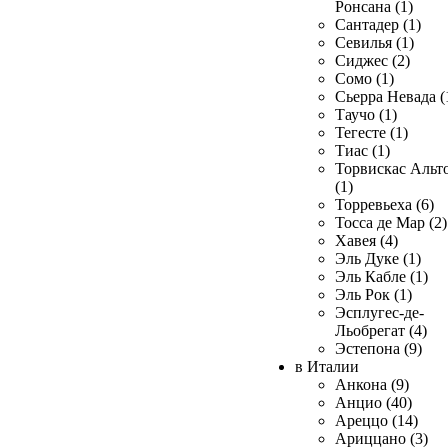
Ронсана (1)
Сантадер (1)
Севилья (1)
Сиджес (2)
Сомо (1)
Сьерра Невада (
Таучо (1)
Тегесте (1)
Тиас (1)
Торвискас Альт
(1)
Торревьеха (6)
Тосса де Мар (2)
Хавея (4)
Эль Дуке (1)
Эль Кабле (1)
Эль Рок (1)
Эсплугес-де-
Льобрегат (4)
Эстепона (9)
в Италии
Анкона (9)
Анцио (40)
Ареццо (14)
Ариццано (3)