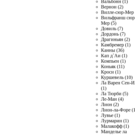
Вальбонн (1)
Вернон (2)
Вилле-сюр-Мер 
Вильфранш сюр
Мер (5)
Довиль (7)
Дордонь (7)
Драгиньян (2)
Камбремер (1)
Канны (36)
Кап д`Аи (1)
Компьен (1)
Коньяк (11)
Кроси (1)
Куршевель (10)
Ла Варен Сен-И
(1)
Ла Тюрби (5)
Ле-Ман (4)
Лион (2)
Лион-ла-Форе (1
Лувье (1)
Лурмарин (1)
Малакофф (1)
Манделье ла