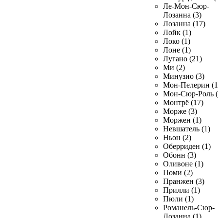
Ле-Мон-Сюр-
Лозанна (3)
Лозанна (17)
Лойк (1)
Локо (1)
Лоне (1)
Лугано (21)
Ми (2)
Минузио (3)
Мон-Пелерин (1
Мон-Сюр-Роль (
Монтрё (17)
Морже (3)
Моржен (1)
Невшатель (1)
Ньон (2)
Оберриден (1)
Обонн (3)
Оливоне (1)
Поми (2)
Пранжен (3)
Прилли (1)
Пюли (1)
Романель-Сюр-
Лозанна (1)