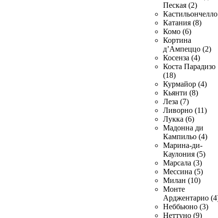
Пеская (2)
Кастильончелло 
Катания (8)
Комо (6)
Кортина
д’Ампеццо (2)
Косенза (4)
Коста Парадизо
(18)
Курмайор (4)
Кьянти (8)
Леза (7)
Ливорно (11)
Лукка (6)
Мадонна ди
Кампильо (4)
Марина-ди-
Каулония (5)
Марсала (3)
Мессина (5)
Милан (10)
Монте
Арджентарио (4
Неббьюно (3)
Неттуно (9)