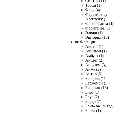
Синтра (11)
Трофа (1)
Фару (4)
Феррейра-ду-
Алентежу (1)
Фонте Санта (4)
Фронтейра (1)
Элваш (1)
Эшторил (13)
во Франции
Авезан (1)
Авиньон (1)
Амбуаз (1)
Англет (2)
Ангулем (3)
Анже (2)
Антиб (5)
Бандоль (1)
Баржемон (1)
Биарриц (16)
Биот (1)
Блуа (2)
Бордо (7)
Брив-ла-Гайярд 
Бюжа (1)