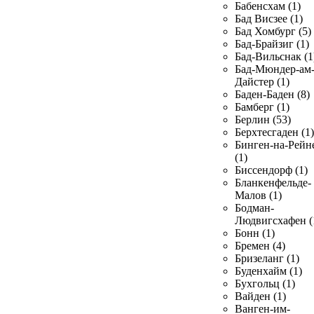
Бабенсхам (1)
Бад Висзее (1)
Бад Хомбург (5)
Бад-Брайзиг (1)
Бад-Вильснак (1
Бад-Мюндер-ам
Дайстер (1)
Баден-Баден (8)
Бамберг (1)
Берлин (53)
Берхтесгаден (1)
Бинген-на-Рейн
(1)
Биссендорф (1)
Бланкенфельде-
Малов (1)
Бодман-
Людвигсхафен (
Бонн (1)
Бремен (4)
Бризеланг (1)
Буденхайм (1)
Бухгольц (1)
Вайден (1)
Ванген-им-