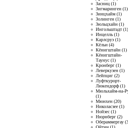
Засниц (1)
Зигмаринген (1)
Зинцхайм (1)
Золинген (1)
Зюльцхайн (1)
Ингольштадт (1
Инцелль (1)
Карлсруэ (1)
Кёльн (4)
Кёнигштайн (1)
Кёнигштайн-
Таунус (1)
Кронберг (1)
Леверкузен (1)
Лейпциг (2)
Луфткурорт-
Люкендорф (1)
Мюльхайм-на-Р
(1)
Мюнхен (20)
Николасзее (1)
Нойзес (1)
Нюрнберг (2)
Обераммергау (3
Ойтин (1)