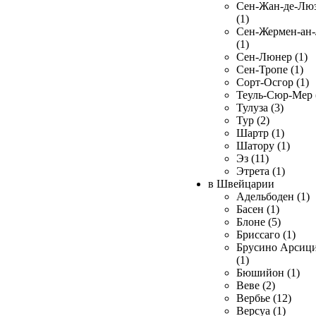
Сен-Жан-де-Лю
(1)
Сен-Жермен-ан
(1)
Сен-Люнер (1)
Сен-Тропе (1)
Сорт-Осгор (1)
Теуль-Сюр-Мер 
Тулуза (3)
Тур (2)
Шартр (1)
Шатору (1)
Эз (11)
Этрета (1)
в Швейцарии
Адельбоден (1)
Басен (1)
Блоне (5)
Бриссаго (1)
Брусино Арсиц
(1)
Бюшийон (1)
Веве (2)
Вербье (12)
Версуа (1)