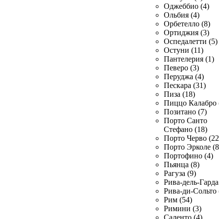
Оджеббио (4)
Ольбия (4)
Орбетелло (8)
Ортиджия (3)
Оспедалетти (5)
Остуни (11)
Пантелерия (1)
Певеро (3)
Перуджа (4)
Пескара (31)
Пиза (18)
Пиццо Калабро 
Позитано (7)
Порто Санто
Стефано (18)
Порто Черво (22
Порто Эрколе (8
Портофино (4)
Пьянца (8)
Рагуза (9)
Рива-дель-Гарда 
Рива-ди-Сольто 
Рим (54)
Римини (3)
Саленто (4)