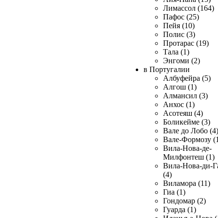
Лимассол (164)
Пафос (25)
Пейя (10)
Полис (3)
Протарас (19)
Тала (1)
Энгоми (2)
в Португалии
Албуфейра (5)
Алгош (1)
Алмансил (3)
Анхос (1)
Асотеяш (4)
Боликейме (3)
Вале до Лобо (4
Вале-Формозу (
Вила-Нова-де-
Милфонтеш (1)
Вила-Нова-ди-Г
(4)
Виламора (11)
Гиа (1)
Гондомар (2)
Гуарда (1)