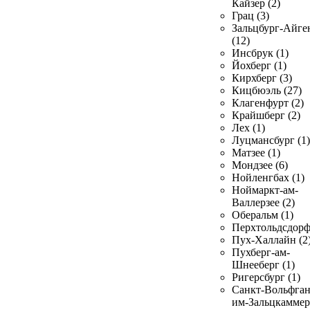
Кайзер (2)
Грац (3)
Зальцбург-Айге
(12)
Инсбрук (1)
Йохберг (1)
Кирхберг (3)
Кицбюэль (27)
Клагенфурт (2)
Крайшберг (2)
Лех (1)
Луцмансбург (1)
Матзее (1)
Мондзее (6)
Нойленгбах (1)
Ноймаркт-ам-
Валлерзее (2)
Оберальм (1)
Перхтольдсдорф
Пух-Халлайн (2
Пухберг-ам-
Шнееберг (1)
Ригерсбург (1)
Санкт-Вольфган
им-Зальцкаммер