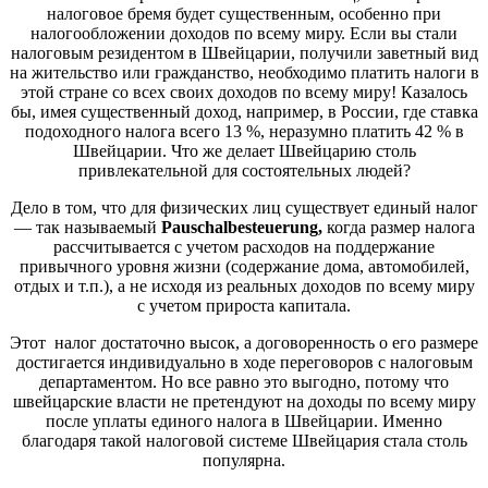
налоговое бремя будет существенным, особенно при
налогообложении доходов по всему миру. Если вы стали
налоговым резидентом в Швейцарии, получили заветный вид
на жительство или гражданство, необходимо платить налоги в
этой стране со всех своих доходов по всему миру! Казалось
бы, имея существенный доход, например, в России, где ставка
подоходного налога всего 13 %, неразумно платить 42 % в
Швейцарии. Что же делает Швейцарию столь
привлекательной для состоятельных людей?
Дело в том, что для физических лиц существует единый налог
— так называемый
Pauschalbesteuerung,
когда размер налога
рассчитывается с учетом расходов на поддержание
привычного уровня жизни (содержание дома, автомобилей,
отдых и т.п.), а не исходя из реальных доходов по всему миру
с учетом прироста капитала.
Этот налог достаточно высок, а договоренность о его размере
достигается индивидуально в ходе переговоров с налоговым
департаментом. Но все равно это выгодно, потому что
швейцарские власти не претендуют на доходы по всему миру
после уплаты единого налога в Швейцарии. Именно
благодаря такой налоговой системе Швейцария стала столь
популярна.