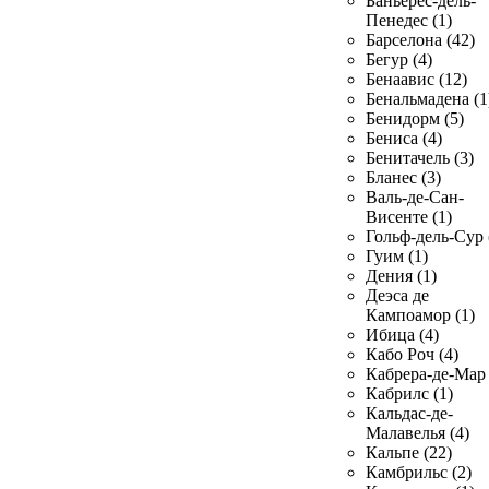
Баньерес-дель-
Пенедес (1)
Барселона (42)
Бегур (4)
Бенаавис (12)
Бенальмадена (1
Бенидорм (5)
Бениса (4)
Бенитачель (3)
Бланес (3)
Валь-де-Сан-
Висенте (1)
Гольф-дель-Сур 
Гуим (1)
Дения (1)
Деэса де
Кампоамор (1)
Ибица (4)
Кабо Роч (4)
Кабрера-де-Мар 
Кабрилс (1)
Кальдас-де-
Малавелья (4)
Кальпе (22)
Камбрильс (2)