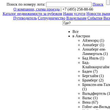
Поиск по номеру лота:
Поиск
О компании, схема проезда
| +7 (495) 258-88-66
Каталог недвижимости за рубежом
Наши услуги
Новости рын
Путеводитель
Сотрудничество
Владельцам
События
Виз
Все
в Австрии
Айзенэрц (1)
Аннаберг (1)
Аннаберг-им-
Ламмерталь (1)
Бад Ишль (1)
Бад-
Клайнкирхгайм 
Баден (7)
Бергхайм (1)
Брамберг (2)
Бриксен-им-Тал
(1)
Вальдфиртель (1
Вальс (1)
Вена (67)
Гойнг-ам-Вильд