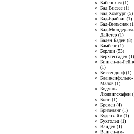
Бабенсхам (1)
Бад Висзее (1)
Бад Хомбург (5)
Бад-Брайзиг (1)
Бад-Вильснак (1
Бад-Мюндер-ам
Дайстер (1)
Баден-Баден (8)
Бамберг (1)
Берлин (53)
Берхтесгаден (1)
Бинген-на-Рейн
(1)
Биссендорф (1)
Бланкенфельде-
Малов (1)
Бодман-
Людвигсхафен (
Бонн (1)
Бремен (4)
Бризеланг (1)
Буденхайм (1)
Бухгольц (1)
Вайден (1)
Ванген-им-