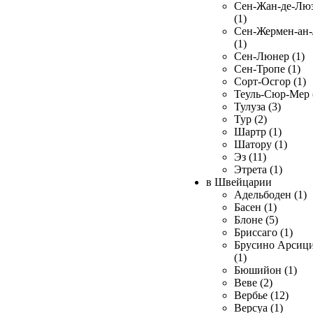
Сен-Жан-де-Лю
(1)
Сен-Жермен-ан
(1)
Сен-Люнер (1)
Сен-Тропе (1)
Сорт-Осгор (1)
Теуль-Сюр-Мер 
Тулуза (3)
Тур (2)
Шартр (1)
Шатору (1)
Эз (11)
Этрета (1)
в Швейцарии
Адельбоден (1)
Басен (1)
Блоне (5)
Бриссаго (1)
Брусино Арсиц
(1)
Бюшийон (1)
Веве (2)
Вербье (12)
Версуа (1)