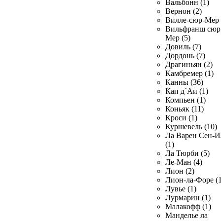
Вальбонн (1)
Вернон (2)
Вилле-сюр-Мер 
Вильфранш сюр
Мер (5)
Довиль (7)
Дордонь (7)
Драгиньян (2)
Камбремер (1)
Канны (36)
Кап д`Аи (1)
Компьен (1)
Коньяк (11)
Кроси (1)
Куршевель (10)
Ла Варен Сен-И
(1)
Ла Тюрби (5)
Ле-Ман (4)
Лион (2)
Лион-ла-Форе (1
Лувье (1)
Лурмарин (1)
Малакофф (1)
Манделье ла