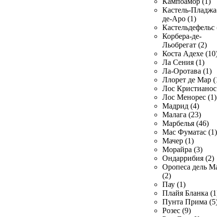
Кампоамор (1)
Кастель-Пладжа
де-Аро (1)
Кастельдефельс 
Корбера-де-
Льобрегат (2)
Коста Адехе (10
Ла Сения (1)
Ла-Оротава (1)
Ллорет де Мар (
Лос Кристианос 
Лос Менорес (1)
Мадрид (4)
Малага (23)
Марбелья (46)
Мас Фуматас (1)
Мачер (1)
Морайра (3)
Ондаррибия (2)
Оропеса дель М
(2)
Пау (1)
Плайя Бланка (1
Пунта Прима (5
Розес (9)