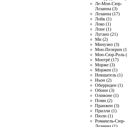
Ле-Мон-Сюр-
Лозанна (3)
Лозанна (17)
Лойк (1)
Локо (1)
Лоне (1)
Лугано (21)
Ми (2)
Минузио (3)
Мон-Пелерин (1
Мон-Сюр-Роль (
Монтрё (17)
Морже (3)
Моржен (1)
Невшатель (1)
Ньон (2)
Оберриден (1)
Обонн (3)
Оливоне (1)
Поми (2)
Пранжен (3)
Прилли (1)
Пюли (1)
Романель-Сюр-
Лозанна (1)