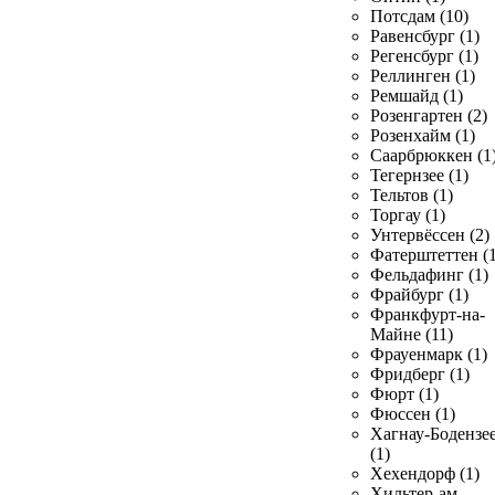
Потсдам (10)
Равенсбург (1)
Регенсбург (1)
Реллинген (1)
Ремшайд (1)
Розенгартен (2)
Розенхайм (1)
Саарбрюккен (1
Тегернзее (1)
Тельтов (1)
Торгау (1)
Унтервёссен (2)
Фатерштеттен (1
Фельдафинг (1)
Фрайбург (1)
Франкфурт-на-
Майне (11)
Фрауенмарк (1)
Фридберг (1)
Фюрт (1)
Фюссен (1)
Хагнау-Бодензе
(1)
Хехендорф (1)
Хильтер-ам-