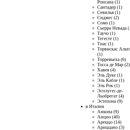
Ронсана (1)
Сантадер (1)
Севилья (1)
Сиджес (2)
Сомо (1)
Сьерра Невада (
Таучо (1)
Тегесте (1)
Тиас (1)
Торвискас Альт
(1)
Торревьеха (6)
Тосса де Мар (2)
Хавея (4)
Эль Дуке (1)
Эль Кабле (1)
Эль Рок (1)
Эсплугес-де-
Льобрегат (4)
Эстепона (9)
в Италии
Анкона (9)
Анцио (40)
Ареццо (14)
Ариццано (3)