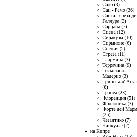
Сало (3)
Сан - Ремо (36)
Санта-Тереза-ди
Галлура (3)
Сарцана (7)
Сиена (12)
Сиракузы (10)
Сирмионе (6)
Специя (5)
Стреза (11)
Таормина (3)
Террачина (9)
Тосколано-
Мадерно (3)
Тринита-д' Агул
(8)
Тропеа (23)
Флоренция (51)
Фоллоника (3)
Форте дей Мар
(25)
Чезантико (7)
Чинкуале (2)
на Кипре
Айя-Напа (15)