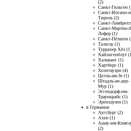
(2)
Санкт-Гильген (
Санкт-Иоганн-и
Тироль (2)
Санкт-Ламбрехт 
Санкт-Мартин-б
Лофер (1)
Санкт-Пёльтен (
Тальгау (1)
Туррахер Хёэ (1
Хайлигенблут (
Хальванг (1)
Хартберг (1)
Хоэнтауэрн (4)
Целль-ам-Зе (1)
Штадль-ан-дер-
Мур (1)
Эггендорф-им-
Траункрайс (1)
Эренхаузен (1)
в Германии
Аугсбург (2)
Ахен (1)
Ашау-им-Кимга
(2)