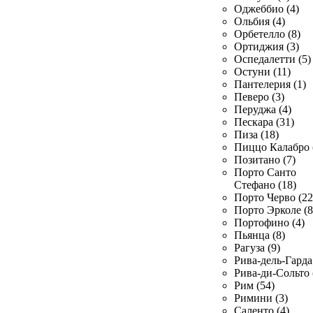
Оджеббио (4)
Ольбия (4)
Орбетелло (8)
Ортиджия (3)
Оспедалетти (5)
Остуни (11)
Пантелерия (1)
Певеро (3)
Перуджа (4)
Пескара (31)
Пиза (18)
Пиццо Калабро 
Позитано (7)
Порто Санто
Стефано (18)
Порто Черво (22
Порто Эрколе (8
Портофино (4)
Пьянца (8)
Рагуза (9)
Рива-дель-Гарда 
Рива-ди-Сольто 
Рим (54)
Римини (3)
Саленто (4)