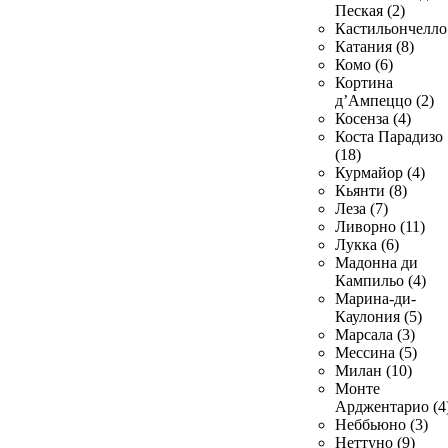
Пеская (2)
Кастильончелло 
Катания (8)
Комо (6)
Кортина
д’Ампеццо (2)
Косенза (4)
Коста Парадизо
(18)
Курмайор (4)
Кьянти (8)
Леза (7)
Ливорно (11)
Лукка (6)
Мадонна ди
Кампильо (4)
Марина-ди-
Каулония (5)
Марсала (3)
Мессина (5)
Милан (10)
Монте
Арджентарио (4
Неббьюно (3)
Неттуно (9)