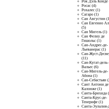
Рок Дэль Конде 
Росас (4)
Рохалес (1)
Сагаро (1)
Сан Августин (1
Сан Евгенио Ал
(5)
Сан Мигель (1)
Сан Фелиу де
Гишольс (1)
Сан-Андрес-де-
Льеванерас (1)
Сан-Жуст-Десве
(11)
Сан-Кугат-дель-
Вальес (6)
Сан-Мигель-де-
Абона (1)
Сан-Себастьян (
Сант Антони де
Калонже (1)
Санта-Брихида (
Санта-Крус-де-
Тенерифе (1)
Санта-Эулалия-д