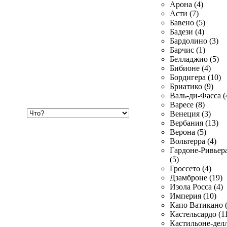
Арона (4)
Асти (7)
Бавено (5)
Бадези (4)
Бардолино (3)
Барчис (1)
Белладжио (5)
Бибионе (4)
Бордигера (10)
Бриатико (9)
Валь-ди-Фасса (
Варесе (8)
Хочу
Венеция (3)
купить
Вербания (13)
Верона (5)
Вольтерра (4)
Гардоне-Ривьер
(5)
Гроссето (4)
Дзамброне (19)
Изола Росса (4)
Империя (10)
Капо Ватикано (
Кастельсардо (1
Кастильоне-делл