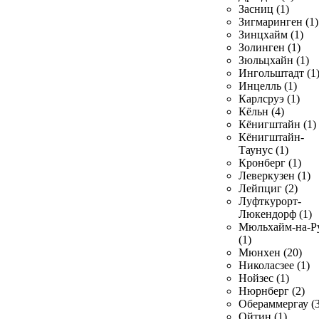
Засниц (1)
Зигмаринген (1)
Зинцхайм (1)
Золинген (1)
Зюльцхайн (1)
Ингольштадт (1
Инцелль (1)
Карлсруэ (1)
Кёльн (4)
Кёнигштайн (1)
Кёнигштайн-
Таунус (1)
Кронберг (1)
Леверкузен (1)
Лейпциг (2)
Луфткурорт-
Люкендорф (1)
Мюльхайм-на-Р
(1)
Мюнхен (20)
Николасзее (1)
Нойзес (1)
Нюрнберг (2)
Обераммергау (3
Ойтин (1)