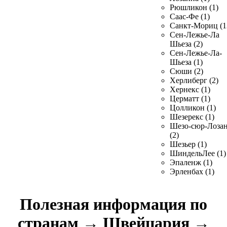
Рюшликон (1)
Саас-Фе (1)
Санкт-Мориц (1
Сен-Лежье-Ла
Шьеза (2)
Сен-Лежье-Ла-
Шьеза (1)
Сюши (2)
Херлиберг (2)
Хернекс (1)
Церматт (1)
Цолликон (1)
Шезерекс (1)
Шезо-сюр-Лоза
(2)
Шезьер (1)
ШиндельЛее (1)
Эпаленж (1)
Эрленбах (1)
Полезная информация по
странам
→
Швейцария
→