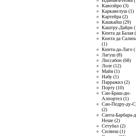
Иданья-а-Нова (
Кавоэйро (3)
Каркавелуш (1)
Картейра (2)
Кашкайш (29)
Каштру-Дайри (
Кинта да Балая (
Кинта да Салин
(1)
Кинта-да-Лаго (
Лагуш (8)
Лиссабон (68)
Лоле (12)
Майя (1)
Набу (1)
Парражил (2)
Порту (10)
Сан-Браш-ди-
Алпортел (1)
Сан-Педру-ду-С
(2)
Санта-Барбара-д
Неше (2)
Сетубал (2)
Силвеш (1)