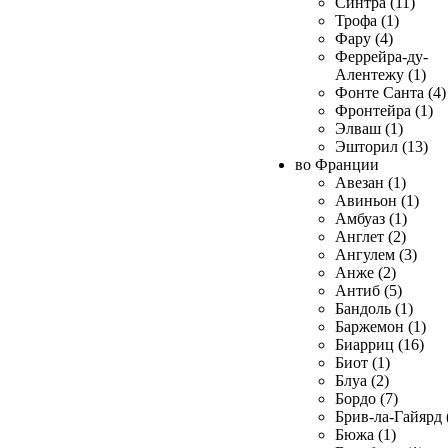
Синтра (11)
Трофа (1)
Фару (4)
Феррейра-ду-
Алентежу (1)
Фонте Санта (4)
Фронтейра (1)
Элваш (1)
Эшторил (13)
во Франции
Авезан (1)
Авиньон (1)
Амбуаз (1)
Англет (2)
Ангулем (3)
Анже (2)
Антиб (5)
Бандоль (1)
Баржемон (1)
Биарриц (16)
Биот (1)
Блуа (2)
Бордо (7)
Брив-ла-Гайярд 
Бюжа (1)