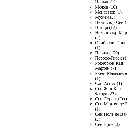
Напуль (1)
Межев (10)
Монсегюр (1)
Мужен (2)
Нейи-сюр-Сен (
Ницца (12)
Ножан-сюр-Ма
(2)
Орибо сюр Сиа
(1)
Париж (120)
Перрос-Гирек (1
Рокебрюн Кап
Мартен (7)
Рюэй-Мальмезо
(1)
Сан Агнес (1)
Сен Жан Кап
Ферра (23)
Сен Лоран д'Эз 
Сен Мартен де 
(1)
Сен Поль де Ва
(2)
Сен-Бриё (3)