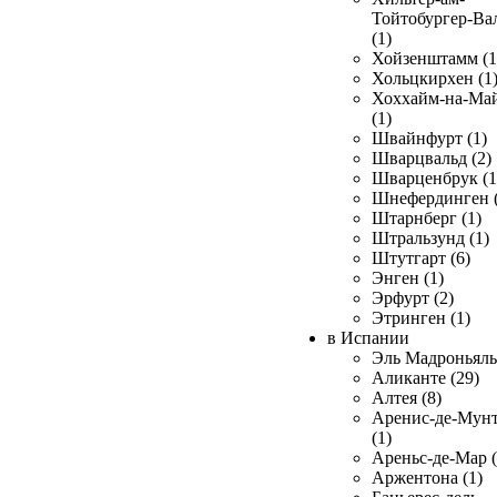
Тойтобургер-Ва
(1)
Хойзенштамм (1
Хольцкирхен (1
Хоххайм-на-Ма
(1)
Швайнфурт (1)
Шварцвальд (2)
Шварценбрук (1
Шнефердинген (
Штарнберг (1)
Штральзунд (1)
Штутгарт (6)
Энген (1)
Эрфурт (2)
Этринген (1)
в Испании
Эль Мадроньяль 
Аликанте (29)
Алтея (8)
Аренис-де-Мун
(1)
Ареньс-де-Мар (
Аржентона (1)