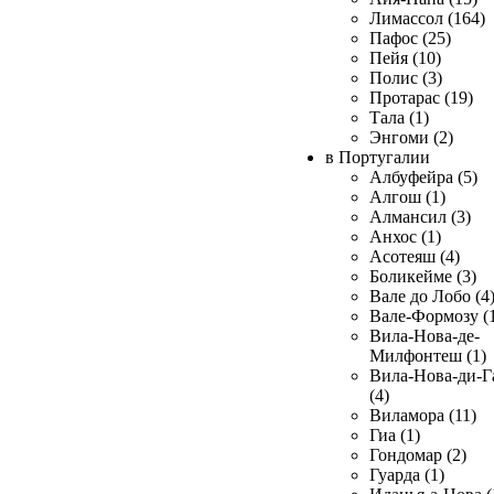
Лимассол (164)
Пафос (25)
Пейя (10)
Полис (3)
Протарас (19)
Тала (1)
Энгоми (2)
в Португалии
Албуфейра (5)
Алгош (1)
Алмансил (3)
Анхос (1)
Асотеяш (4)
Боликейме (3)
Вале до Лобо (4
Вале-Формозу (
Вила-Нова-де-
Милфонтеш (1)
Вила-Нова-ди-Г
(4)
Виламора (11)
Гиа (1)
Гондомар (2)
Гуарда (1)