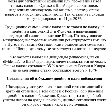
места для регистрации компании или проживания из-за
низких налогов. Однако в Швейцарии 26 кантонов,
наделенных законодательной властью, поэтому ставки
налогов в них сильно различаются Так, ставки на прибыль
могут варьировать от 11 до 29 %.
Традиционно самые низкие налоговые ставки по налогу на
прибыль в кантонах Цуг и Фрибург, а наименьший
подоходный налог — в кантоне Швиц. Поэтому многие
международные торговые компании регистрируются именно
в Цуге, а вот самые богатые люди предпочитают селиться в
кантоне Швиц, где к тому же отсутствует налог на наследство.
Что касается налога на дивиденды (withholding tax on
dividends), то Швейцария здесь ничем похвастаться не может.
Ставка налога составляет 35 % в отличие от России и Кипра,
где аналогичные ставки составляют всего 9 и 10 %.
Соглашения об избежание двойного налогообложения
Швейцария участвует в разветвленной сети соглашений с
другими странами, в том числе и с Россией, об избежание
двойного налогообложения. Кроме защиты от двойной
уплаты налога на доход и прибыль, данные соглашения также
регулируют уплату налога с источника.