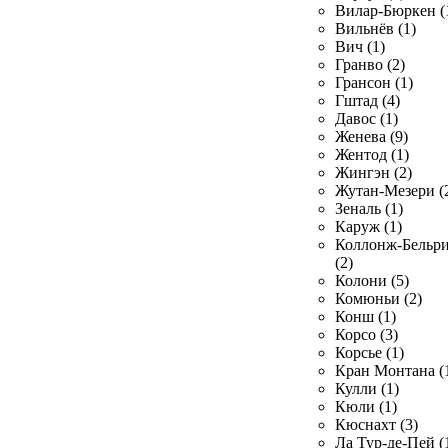
Вилар-Бюркен (
Вильнёв (1)
Вич (1)
Гранво (2)
Грансон (1)
Гштад (4)
Давос (1)
Женева (9)
Жентод (1)
Жингэн (2)
Жутан-Мезери (
Зеналь (1)
Каруж (1)
Коллонж-Бельр
(2)
Колони (5)
Комюньи (2)
Конш (1)
Корсо (3)
Корсье (1)
Кран Монтана (
Кулли (1)
Кюли (1)
Кюснахт (3)
Ла Тур-де-Пей (