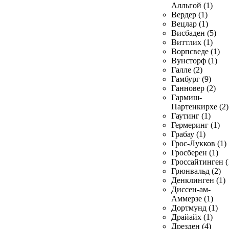
Алльгой (1)
Вердер (1)
Вецлар (1)
Висбаден (5)
Виттлих (1)
Ворпсведе (1)
Вунсторф (1)
Галле (2)
Гамбург (9)
Ганновер (2)
Гармиш-
Партенкирхе (2)
Гаутинг (1)
Гермеринг (1)
Грабау (1)
Грос-Лукков (1)
Гросберен (1)
Гроссайтинген (
Грюнвальд (2)
Денклинген (1)
Диссен-ам-
Аммерзе (1)
Дортмунд (1)
Драйайх (1)
Дрезден (4)