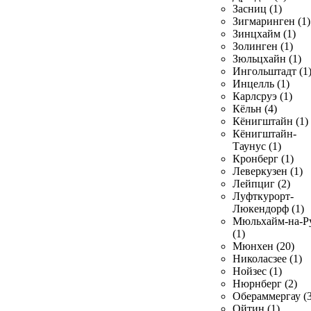
Засниц (1)
Зигмаринген (1)
Зинцхайм (1)
Золинген (1)
Зюльцхайн (1)
Ингольштадт (1
Инцелль (1)
Карлсруэ (1)
Кёльн (4)
Кёнигштайн (1)
Кёнигштайн-
Таунус (1)
Кронберг (1)
Леверкузен (1)
Лейпциг (2)
Луфткурорт-
Люкендорф (1)
Мюльхайм-на-Р
(1)
Мюнхен (20)
Николасзее (1)
Нойзес (1)
Нюрнберг (2)
Обераммергау (3
Ойтин (1)