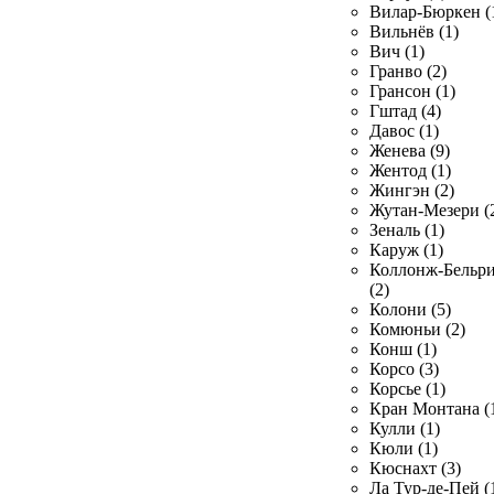
Вилар-Бюркен (
Вильнёв (1)
Вич (1)
Гранво (2)
Грансон (1)
Гштад (4)
Давос (1)
Женева (9)
Жентод (1)
Жингэн (2)
Жутан-Мезери (
Зеналь (1)
Каруж (1)
Коллонж-Бельр
(2)
Колони (5)
Комюньи (2)
Конш (1)
Корсо (3)
Корсье (1)
Кран Монтана (
Кулли (1)
Кюли (1)
Кюснахт (3)
Ла Тур-де-Пей (