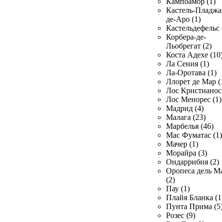
Кампоамор (1)
Кастель-Пладжа
де-Аро (1)
Кастельдефельс 
Корбера-де-
Льобрегат (2)
Коста Адехе (10
Ла Сения (1)
Ла-Оротава (1)
Ллорет де Мар (
Лос Кристианос 
Лос Менорес (1)
Мадрид (4)
Малага (23)
Марбелья (46)
Мас Фуматас (1)
Мачер (1)
Морайра (3)
Ондаррибия (2)
Оропеса дель М
(2)
Пау (1)
Плайя Бланка (1
Пунта Прима (5
Розес (9)