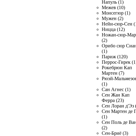
Напуль (1)
Межев (10)
Монсегюр (1)
Мужен (2)
Нейи-сюр-Сен (
Ницца (12)
Ножан-сюр-Ма
(2)
Орибо сюр Сиа
(1)
Париж (120)
Перрос-Гирек (1
Рокебрюн Кап
Мартен (7)
Рюэй-Мальмезо
(1)
Сан Агнес (1)
Сен Жан Кап
Ферра (23)
Сен Лоран д'Эз 
Сен Мартен де 
(1)
Сен Поль де Ва
(2)
Сен-Бриё (3)