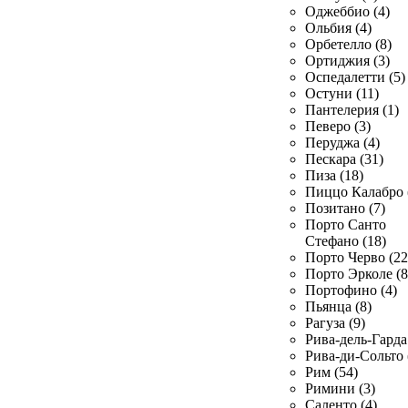
Оджеббио (4)
Ольбия (4)
Орбетелло (8)
Ортиджия (3)
Оспедалетти (5)
Остуни (11)
Пантелерия (1)
Певеро (3)
Перуджа (4)
Пескара (31)
Пиза (18)
Пиццо Калабро 
Позитано (7)
Порто Санто
Стефано (18)
Порто Черво (22
Порто Эрколе (8
Портофино (4)
Пьянца (8)
Рагуза (9)
Рива-дель-Гарда 
Рива-ди-Сольто 
Рим (54)
Римини (3)
Саленто (4)