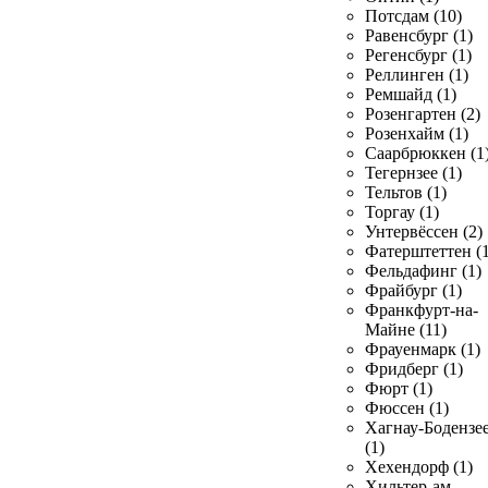
Потсдам (10)
Равенсбург (1)
Регенсбург (1)
Реллинген (1)
Ремшайд (1)
Розенгартен (2)
Розенхайм (1)
Саарбрюккен (1
Тегернзее (1)
Тельтов (1)
Торгау (1)
Унтервёссен (2)
Фатерштеттен (1
Фельдафинг (1)
Фрайбург (1)
Франкфурт-на-
Майне (11)
Фрауенмарк (1)
Фридберг (1)
Фюрт (1)
Фюссен (1)
Хагнау-Бодензе
(1)
Хехендорф (1)
Хильтер-ам-