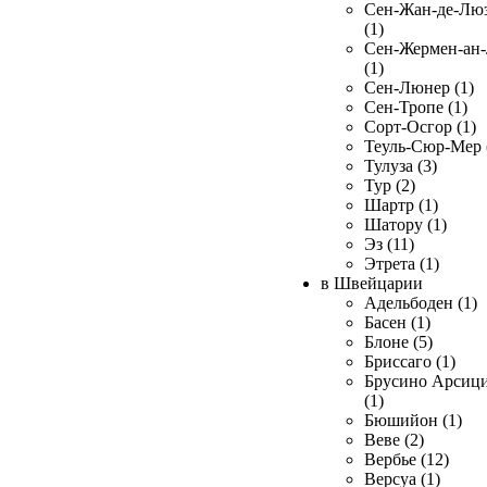
Сен-Жан-де-Лю
(1)
Сен-Жермен-ан
(1)
Сен-Люнер (1)
Сен-Тропе (1)
Сорт-Осгор (1)
Теуль-Сюр-Мер 
Тулуза (3)
Тур (2)
Шартр (1)
Шатору (1)
Эз (11)
Этрета (1)
в Швейцарии
Адельбоден (1)
Басен (1)
Блоне (5)
Бриссаго (1)
Брусино Арсиц
(1)
Бюшийон (1)
Веве (2)
Вербье (12)
Версуа (1)