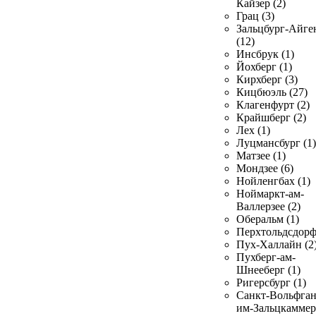
Кайзер (2)
Грац (3)
Зальцбург-Айге
(12)
Инсбрук (1)
Йохберг (1)
Кирхберг (3)
Кицбюэль (27)
Клагенфурт (2)
Крайшберг (2)
Лех (1)
Луцмансбург (1)
Матзее (1)
Мондзее (6)
Нойленгбах (1)
Ноймаркт-ам-
Валлерзее (2)
Оберальм (1)
Перхтольдсдорф
Пух-Халлайн (2
Пухберг-ам-
Шнееберг (1)
Ригерсбург (1)
Санкт-Вольфган
им-Зальцкаммер