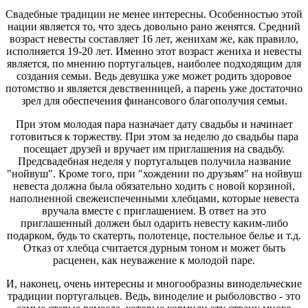
Свадебные традиции не менее интересны. Особенностью этой
нации является то, что здесь довольно рано женятся. Средний
возраст невесты составляет 16 лет, женихам же, как правило,
исполняется 19-20 лет. Именно этот возраст жениха и невесты
является, по мнению португальцев, наиболее подходящим для
создания семьи. Ведь девушка уже может родить здоровое
потомство и является девственницей, а парень уже достаточно
зрел для обеспечения финансового благополучия семьи.
При этом молодая пара назначает дату свадьбы и начинает
готовиться к торжеству. При этом за неделю до свадьбы пара
посещает друзей и вручает им приглашения на свадьбу.
Предсвадебная неделя у португальцев получила название
"нойвуш". Кроме того, при "хождении по друзьям" на нойвуш
невеста должна была обязательно ходить с новой корзиной,
наполненной свежеиспеченными хлебцами, которые невеста
вручала вместе с приглашением. В ответ на это
приглашенный должен был одарить невесту каким-либо
подарком, будь то скатерть, полотенце, постельное белье и т.д.
Отказ от хлебца считается дурным тоном и может быть
расценен, как неуважение к молодой паре.
И, наконец, очень интересны и многообразны винодельческие
традиции португальцев. Ведь, виноделие и рыболовство - это