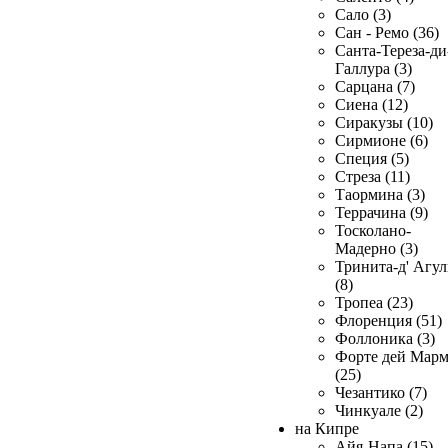
Сало (3)
Сан - Ремо (36)
Санта-Тереза-ди
Галлура (3)
Сарцана (7)
Сиена (12)
Сиракузы (10)
Сирмионе (6)
Специя (5)
Стреза (11)
Таормина (3)
Террачина (9)
Тосколано-
Мадерно (3)
Тринита-д' Агул
(8)
Тропеа (23)
Флоренция (51)
Фоллоника (3)
Форте дей Мар
(25)
Чезантико (7)
Чинкуале (2)
на Кипре
Айя-Напа (15)