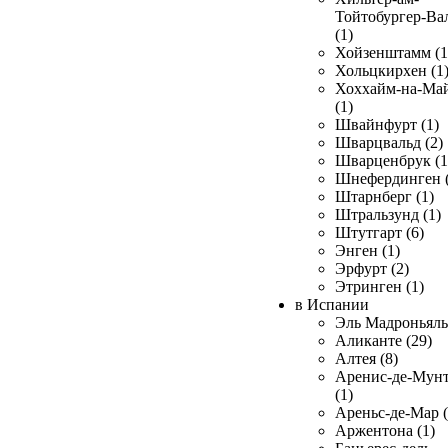
Тойтобургер-Ва
(1)
Хойзенштамм (1
Хольцкирхен (1
Хоххайм-на-Ма
(1)
Швайнфурт (1)
Шварцвальд (2)
Шварценбрук (1
Шнефердинген (
Штарнберг (1)
Штральзунд (1)
Штутгарт (6)
Энген (1)
Эрфурт (2)
Этринген (1)
в Испании
Эль Мадроньяль 
Аликанте (29)
Алтея (8)
Аренис-де-Мун
(1)
Ареньс-де-Мар (
Аржентона (1)