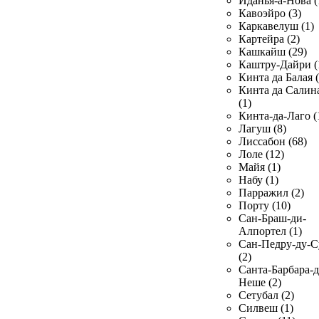
Иданья-а-Нова (
Кавоэйро (3)
Каркавелуш (1)
Картейра (2)
Кашкайш (29)
Каштру-Дайри (
Кинта да Балая (
Кинта да Салин
(1)
Кинта-да-Лаго (
Лагуш (8)
Лиссабон (68)
Лоле (12)
Майя (1)
Набу (1)
Парражил (2)
Порту (10)
Сан-Браш-ди-
Алпортел (1)
Сан-Педру-ду-С
(2)
Санта-Барбара-д
Неше (2)
Сетубал (2)
Силвеш (1)