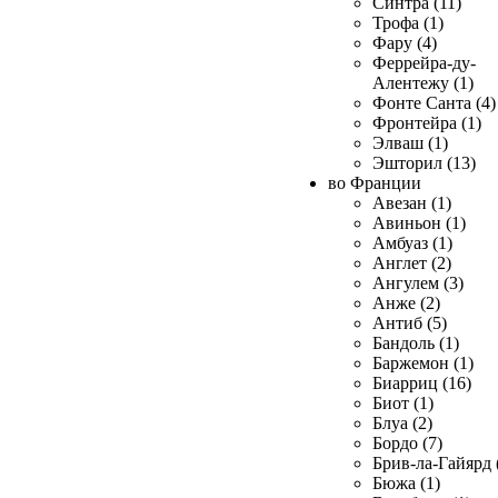
Синтра (11)
Трофа (1)
Фару (4)
Феррейра-ду-
Алентежу (1)
Фонте Санта (4)
Фронтейра (1)
Элваш (1)
Эшторил (13)
во Франции
Авезан (1)
Авиньон (1)
Амбуаз (1)
Англет (2)
Ангулем (3)
Анже (2)
Антиб (5)
Бандоль (1)
Баржемон (1)
Биарриц (16)
Биот (1)
Блуа (2)
Бордо (7)
Брив-ла-Гайярд 
Бюжа (1)