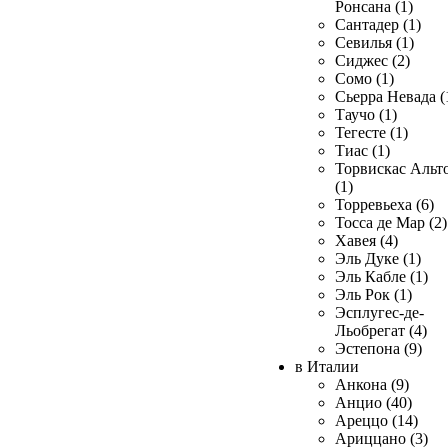
Ронсана (1)
Сантадер (1)
Севилья (1)
Сиджес (2)
Сомо (1)
Сьерра Невада (
Таучо (1)
Тегесте (1)
Тиас (1)
Торвискас Альт
(1)
Торревьеха (6)
Тосса де Мар (2)
Хавея (4)
Эль Дуке (1)
Эль Кабле (1)
Эль Рок (1)
Эсплугес-де-
Льобрегат (4)
Эстепона (9)
в Италии
Анкона (9)
Анцио (40)
Ареццо (14)
Ариццано (3)