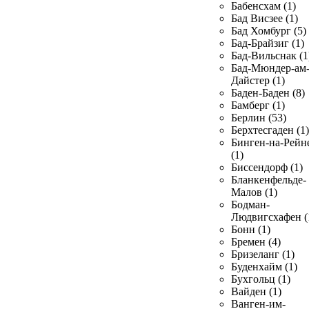
Бабенсхам (1)
Бад Висзее (1)
Бад Хомбург (5)
Бад-Брайзиг (1)
Бад-Вильснак (1
Бад-Мюндер-ам
Дайстер (1)
Баден-Баден (8)
Бамберг (1)
Берлин (53)
Берхтесгаден (1)
Бинген-на-Рейн
(1)
Биссендорф (1)
Бланкенфельде-
Малов (1)
Бодман-
Людвигсхафен (
Бонн (1)
Бремен (4)
Бризеланг (1)
Буденхайм (1)
Бухгольц (1)
Вайден (1)
Ванген-им-