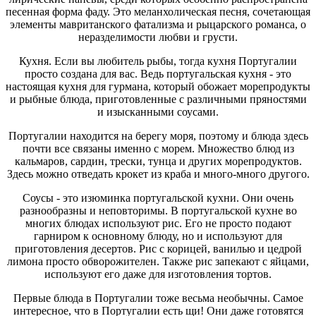
песенная форма фаду. Это меланхолическая песня, сочетающая
элементы мавританского фатализма и рыцарского романса, о
неразделимости любви и грусти.
Кухня. Если вы любитель рыбы, тогда кухня Португалии
просто создана для вас. Ведь португальская кухня - это
настоящая кухня для гурмана, который обожает морепродукты
и рыбные блюда, приготовленные с различными пряностями
и изысканными соусами.
Португалии находится на берегу моря, поэтому и блюда здесь
почти все связаны именно с морем. Множество блюд из
кальмаров, сардин, трески, тунца и других морепродуктов.
Здесь можно отведать крокет из краба и много-много другого.
Соусы - это изюминка португальской кухни. Они очень
разнообразны и неповторимы. В португальской кухне во
многих блюдах используют рис. Его не просто подают
гарниром к основному блюду, но и используют для
приготовления десертов. Рис с корицей, ванилью и цедрой
лимона просто обворожителен. Также рис запекают с яйцами,
используют его даже для изготовления тортов.
Первые блюда в Португалии тоже весьма необычны. Самое
интересное, что в Португалии есть щи! Они даже готовятся