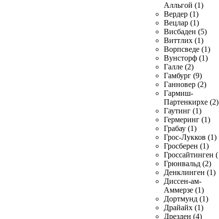
Алльгой (1)
Вердер (1)
Вецлар (1)
Висбаден (5)
Виттлих (1)
Ворпсведе (1)
Вунсторф (1)
Галле (2)
Гамбург (9)
Ганновер (2)
Гармиш-
Партенкирхе (2)
Гаутинг (1)
Гермеринг (1)
Грабау (1)
Грос-Лукков (1)
Гросберен (1)
Гроссайтинген (
Грюнвальд (2)
Денклинген (1)
Диссен-ам-
Аммерзе (1)
Дортмунд (1)
Драйайх (1)
Дрезден (4)