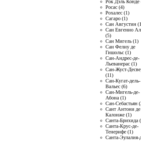
Рок Дэль Конде 
Росас (4)
Рохалес (1)
Сагаро (1)
Сан Августин (1
Сан Евгенио Ал
(5)
Сан Мигель (1)
Сан Фелиу де
Гишольс (1)
Сан-Андрес-де-
Льеванерас (1)
Сан-Жуст-Десве
(11)
Сан-Кугат-дель-
Вальес (6)
Сан-Мигель-де-
Абона (1)
Сан-Себастьян (
Сант Антони де
Калонже (1)
Санта-Брихида (
Санта-Крус-де-
Тенерифе (1)
Санта-Эулалия-д