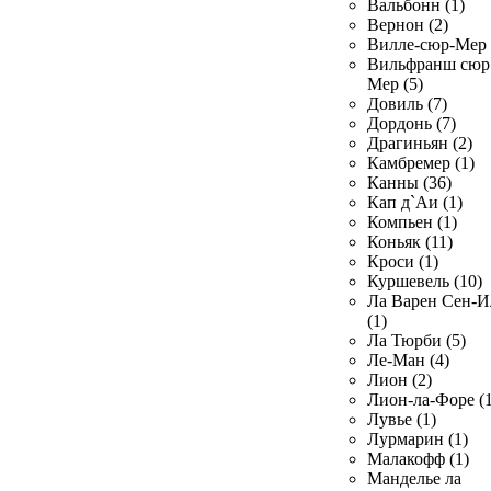
Вальбонн (1)
Вернон (2)
Вилле-сюр-Мер 
Вильфранш сюр
Мер (5)
Довиль (7)
Дордонь (7)
Драгиньян (2)
Камбремер (1)
Канны (36)
Кап д`Аи (1)
Компьен (1)
Коньяк (11)
Кроси (1)
Куршевель (10)
Ла Варен Сен-И
(1)
Ла Тюрби (5)
Ле-Ман (4)
Лион (2)
Лион-ла-Форе (1
Лувье (1)
Лурмарин (1)
Малакофф (1)
Манделье ла