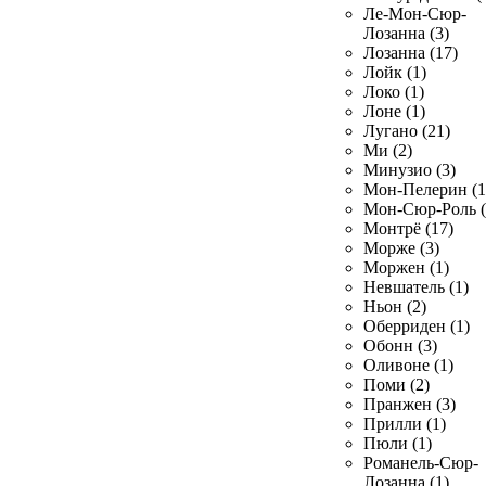
Ле-Мон-Сюр-
Лозанна (3)
Лозанна (17)
Лойк (1)
Локо (1)
Лоне (1)
Лугано (21)
Ми (2)
Минузио (3)
Мон-Пелерин (1
Мон-Сюр-Роль (
Монтрё (17)
Морже (3)
Моржен (1)
Невшатель (1)
Ньон (2)
Оберриден (1)
Обонн (3)
Оливоне (1)
Поми (2)
Пранжен (3)
Прилли (1)
Пюли (1)
Романель-Сюр-
Лозанна (1)