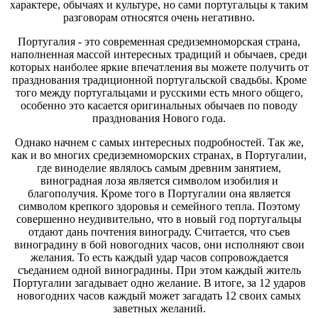
характере, обычаях и культуре, но сами португальцы к таким
разговорам относятся очень негативно.
Португалия - это современная средиземноморская страна,
наполненная массой интересных традиций и обычаев, среди
которых наиболее яркие впечатления вы можете получить от
празднования традиционной португальской свадьбы. Кроме
того между португальцами и русскими есть много общего,
особенно это касается оригинальных обычаев по поводу
празднования Нового года.
Однако начнем с самых интересных подробностей. Так же,
как и во многих средиземноморских странах, в Португалии,
где виноделие являлось самым древним занятием,
виноградная лоза является символом изобилия и
благополучия. Кроме того в Португалии она является
символом крепкого здоровья и семейного тепла. Поэтому
совершенно неудивительно, что в новый год португальцы
отдают дань почтения винограду. Считается, что съев
виноградину в бой новогодних часов, они исполняют свои
желания. То есть каждый удар часов сопровождается
съеданием одной виноградины. При этом каждый житель
Португалии загадывает одно желание. В итоге, за 12 ударов
новогодних часов каждый может загадать 12 своих самых
заветных желаний.