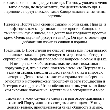
так же, как и настоящие русские щи. Поэтому, увидев в меню
такое блюдо, не переживайте, это действительно щи. В
переводе с португальского такое блюдо называется зеленым
горячим.
Известна Португалия своими сырами и оливками. Правда, в
кафе здесь вам могут подать такое простое блюдо, как
тыквенный суп с яйцом, а на десерт вам предложат простой
крем. Очень вкусный десерт из авейру. Он приготовлен при
добавлении взбитых сливок и корицы.
Традиции. В Португалии не следует зевать или потягиваться
на людях, также не рекомендуется затрагивать в беседе с
окружающими людьми проблемные вопросы о семье и детях.
И ни при каких обстоятельствах не стоит показывать
португальцам, что вы сомневаетесь в том, что Португалия -
великая страна, внесшая существенный вклад в мировую
историю. Дело в том, что жители страны очень бережно
относятся к историческому прошлому своего государства и
безмерно им гордятся. Что особенно понятно, учитывая более
чем скромное положение Португалии в сегодняшнем мире.
Также ни в коем случае не следует в разговоре сравнивать
жителей Португалии с их соседями испанцами. У них,
действительно, прослеживается явная общность в языке,