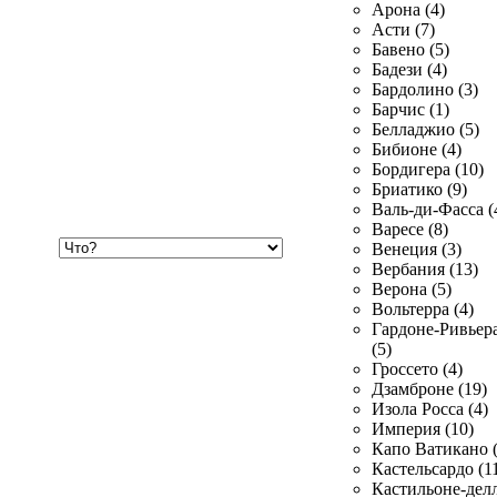
Арона (4)
Асти (7)
Бавено (5)
Бадези (4)
Бардолино (3)
Барчис (1)
Белладжио (5)
Бибионе (4)
Бордигера (10)
Бриатико (9)
Валь-ди-Фасса (
Варесе (8)
Хочу
Венеция (3)
купить
Вербания (13)
Верона (5)
Вольтерра (4)
Гардоне-Ривьер
(5)
Гроссето (4)
Дзамброне (19)
Изола Росса (4)
Империя (10)
Капо Ватикано (
Кастельсардо (1
Кастильоне-делл