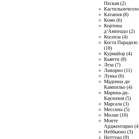
Пеская (2)
Кастильончелло 
Катания (8)
Комо (6)
Кортина
д’Ампеццо (2)
Косенза (4)
Коста Парадизо
(18)
Курмайор (4)
Кьянти (8)
Леза (7)
Ливорно (11)
Лукка (6)
Мадонна ди
Кампильо (4)
Марина-ди-
Каулония (5)
Марсала (3)
Мессина (5)
Милан (10)
Монте
Арджентарио (4
Неббьюно (3)
Неттуно (9)