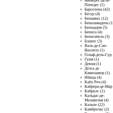
Баньерес-дель-
Пенедес (1)
Барселона (42)
Бегур (4)
Бенаавис (12)
Бенальмадена (1
Бенидорм (5)
Бениса (4)
Бенитачель (3)
Бланес (3)
Валь-де-Сан-
Висенте (1)
Гольф-дель-Сур 
Гуим (1)
Дения (1)
Деэса де
Кампоамор (1)
Ибица (4)
Кабо Роч (4)
Кабрера-де-Мар 
Кабрилс (1)
Кальдас-де-
Малавелья (4)
Кальпе (22)
Камбрильс (2)