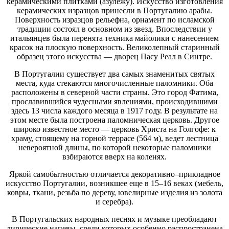
керамическими плитками (азулежу). Искусство изготовления
керамических изразцов принесли в Португалию арабы.
Поверхность изразцов рельефна, орнамент по исламской
традиции состоял в основном из звезд. Впоследствии у
итальянцев была перенята техника майолики с нанесением
красок на плоскую поверхность. Великолепный старинный
образец этого искусства — дворец Пасу Реал в Синтре.
В Португалии существует два самых знаменитых святых
места, куда стекаются многочисленные паломники. Оба
расположены в северной части страны. Это город Фатима,
прославившийся чудесными явлениями, происходившими
здесь 13 числа каждого месяца в 1917 году. В результате на
этом месте была построена паломническая церковь. Другое
широко известное место — церковь Христа на Голгофе: к
храму, стоящему на горной террасе (564 м), ведет лестница
невероятной длины, по которой некоторые паломники
взбираются вверх на коленях.
Яркой самобытностью отличается декоративно–прикладное
искусство Португалии, возникшее еще в 15–16 веках (мебель,
ковры, ткани, резьба по дереву, ювелирные изделия из золота
и серебра).
В Португальских народных песнях и музыке преобладают
лирические напевы, среди которых особенно распространена