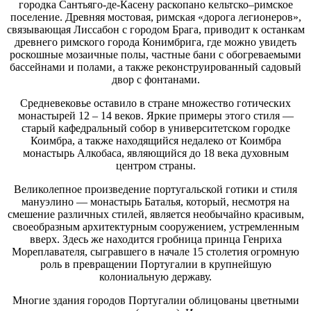
городка Сантьяго-де-Касену раскопано кельтско–римское
поселение. Древняя мостовая, римская «дорога легионеров»,
связывающая Лиссабон с городом Брага, приводит к останкам
древнего римского города Конимбрига, где можно увидеть
роскошные мозаичные полы, частные бани с обогреваемыми
бассейнами и полами, а также реконструированный садовый
двор с фонтанами.
Средневековье оставило в стране множество готических
монастырей 12 – 14 веков. Яркие примеры этого стиля —
старый кафедральный собор в университетском городке
Коимбра, а также находящийся недалеко от Коимбра
монастырь Алкобаса, являющийся до 18 века духовным
центром страны.
Великолепное произведение португальской готики и стиля
мануэлино — монастырь Баталья, который, несмотря на
смешение различных стилей, является необычайно красивым,
своеобразным архитектурным сооружением, устремленным
вверх. Здесь же находится гробница принца Генриха
Мореплавателя, сыгравшего в начале 15 столетия огромную
роль в превращении Португалии в крупнейшую
колониальную державу.
Многие здания городов Португалии облицованы цветными