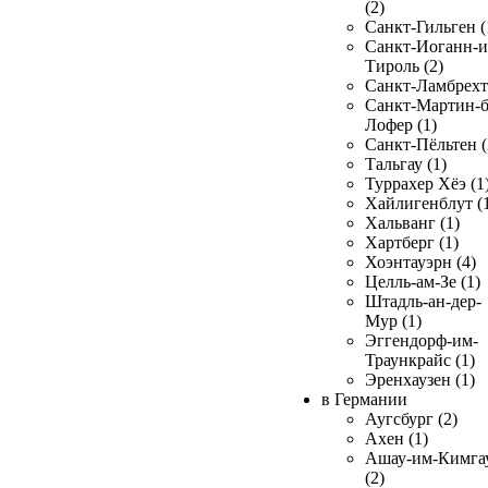
(2)
Санкт-Гильген (
Санкт-Иоганн-и
Тироль (2)
Санкт-Ламбрехт 
Санкт-Мартин-б
Лофер (1)
Санкт-Пёльтен (
Тальгау (1)
Туррахер Хёэ (1
Хайлигенблут (
Хальванг (1)
Хартберг (1)
Хоэнтауэрн (4)
Целль-ам-Зе (1)
Штадль-ан-дер-
Мур (1)
Эггендорф-им-
Траункрайс (1)
Эренхаузен (1)
в Германии
Аугсбург (2)
Ахен (1)
Ашау-им-Кимга
(2)