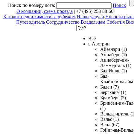
Поиск по номеру лота:
Поиск
О компании, схема проезда
| +7 (495) 258-88-66
Каталог недвижимости за рубежом
Наши услуги
Новости рын
Путеводитель
Сотрудничество
Владельцам
События
Виз
Все
в Австрии
Айзенэрц (1)
Аннаберг (1)
Аннаберг-им-
Ламмерталь (1)
Бад Ишль (1)
Бад-
Клайнкирхгайм 
Баден (7)
Бергхайм (1)
Брамберг (2)
Бриксен-им-Тал
(1)
Вальдфиртель (1
Вальс (1)
Вена (67)
Гойнг-ам-Вильд