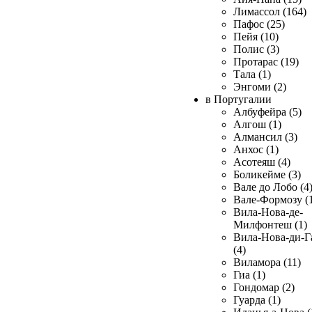
Лимассол (164)
Пафос (25)
Пейя (10)
Полис (3)
Протарас (19)
Тала (1)
Энгоми (2)
в Португалии
Албуфейра (5)
Алгош (1)
Алмансил (3)
Анхос (1)
Асотеяш (4)
Боликейме (3)
Вале до Лобо (4
Вале-Формозу (
Вила-Нова-де-
Милфонтеш (1)
Вила-Нова-ди-Г
(4)
Виламора (11)
Гиа (1)
Гондомар (2)
Гуарда (1)