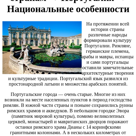
Национальные особенности
На протяжении всей
истории страны
различные народы
формировали культуру
Португалии. Римляне,
германские племена,
арабы и мавры, испанцы
и сами португальцы
оставили замечательные
архитектурные творения
и культурные традиции. Португальский язык развился из
простонародной латыни и множества арабских понятий.
Португальские города — очень старые. Многие из них
возникли на месте населенных пунктов в период господства
римлян. В южной части страны и поныне сохранились руины
римских храмов и акведуков. В небольшом городке Эвора
(памятник мировой культуры), помимо великолепных
церквей, монастырей и мавританских дворцов поражают
останки римского храма Дианы с 14 коринфскими
гранитными колоннами. А в нескольких километрах от