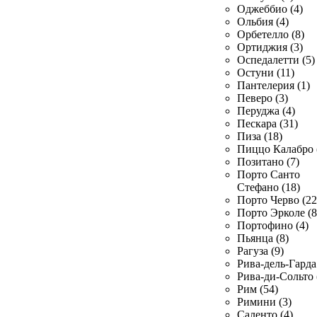
Оджеббио (4)
Ольбия (4)
Орбетелло (8)
Ортиджия (3)
Оспедалетти (5)
Остуни (11)
Пантелерия (1)
Певеро (3)
Перуджа (4)
Пескара (31)
Пиза (18)
Пиццо Калабро 
Позитано (7)
Порто Санто
Стефано (18)
Порто Черво (22
Порто Эрколе (8
Портофино (4)
Пьянца (8)
Рагуза (9)
Рива-дель-Гарда 
Рива-ди-Сольто 
Рим (54)
Римини (3)
Саленто (4)