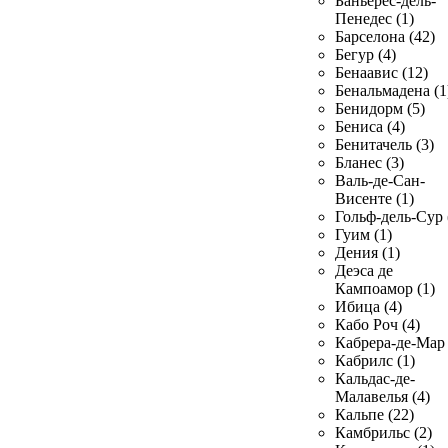
Баньерес-дель-
Пенедес (1)
Барселона (42)
Бегур (4)
Бенаавис (12)
Бенальмадена (1
Бенидорм (5)
Бениса (4)
Бенитачель (3)
Бланес (3)
Валь-де-Сан-
Висенте (1)
Гольф-дель-Сур 
Гуим (1)
Дения (1)
Деэса де
Кампоамор (1)
Ибица (4)
Кабо Роч (4)
Кабрера-де-Мар 
Кабрилс (1)
Кальдас-де-
Малавелья (4)
Кальпе (22)
Камбрильс (2)