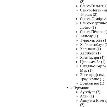
(2)
Санкт-Гильген (
Санкт-Иоганн-и
Тироль (2)
Санкт-Ламбрехт 
Санкт-Мартин-б
Лофер (1)
Санкт-Пёльтен (
Тальгау (1)
Туррахер Хёэ (1
Хайлигенблут (
Хальванг (1)
Хартберг (1)
Хоэнтауэрн (4)
Целль-ам-Зе (1)
Штадль-ан-дер-
Мур (1)
Эггендорф-им-
Траункрайс (1)
Эренхаузен (1)
в Германии
Аугсбург (2)
Ахен (1)
Ашау-им-Кимга
(2)