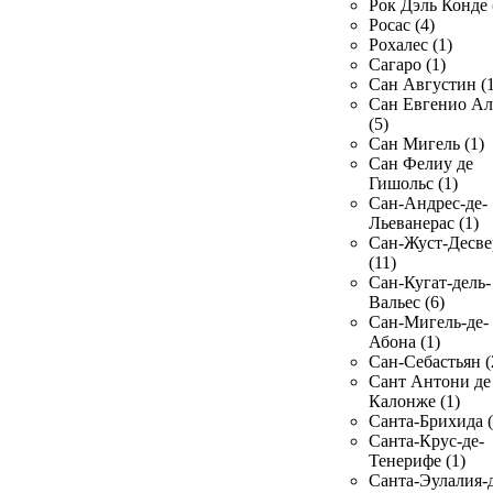
Рок Дэль Конде 
Росас (4)
Рохалес (1)
Сагаро (1)
Сан Августин (1
Сан Евгенио Ал
(5)
Сан Мигель (1)
Сан Фелиу де
Гишольс (1)
Сан-Андрес-де-
Льеванерас (1)
Сан-Жуст-Десве
(11)
Сан-Кугат-дель-
Вальес (6)
Сан-Мигель-де-
Абона (1)
Сан-Себастьян (
Сант Антони де
Калонже (1)
Санта-Брихида (
Санта-Крус-де-
Тенерифе (1)
Санта-Эулалия-д