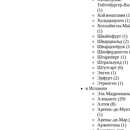
Тойтобургер-Ва
(1)
Хойзенштамм (1
Хольцкирхен (1
Хоххайм-на-Ма
(1)
Швайнфурт (1)
Шварцвальд (2)
Шварценбрук (1
Шнефердинген (
Штарнберг (1)
Штральзунд (1)
Штутгарт (6)
Энген (1)
Эрфурт (2)
Этринген (1)
в Испании
Эль Мадроньяль 
Аликанте (29)
Алтея (8)
Аренис-де-Мун
(1)
Ареньс-де-Мар (
Аржентона (1)