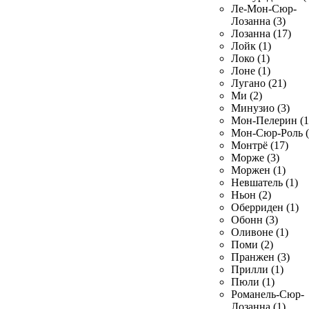
Ле-Мон-Сюр-
Лозанна (3)
Лозанна (17)
Лойк (1)
Локо (1)
Лоне (1)
Лугано (21)
Ми (2)
Минузио (3)
Мон-Пелерин (1
Мон-Сюр-Роль (
Монтрё (17)
Морже (3)
Моржен (1)
Невшатель (1)
Ньон (2)
Оберриден (1)
Обонн (3)
Оливоне (1)
Поми (2)
Пранжен (3)
Прилли (1)
Пюли (1)
Романель-Сюр-
Лозанна (1)