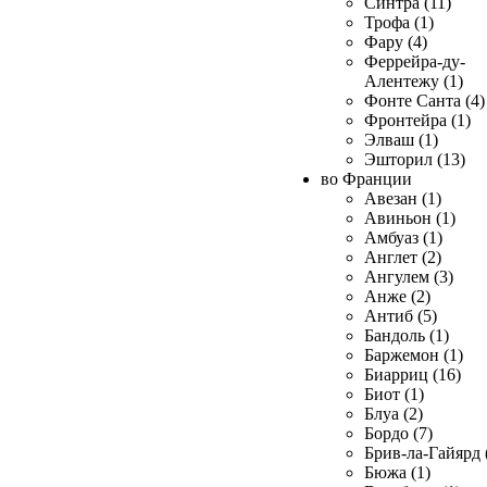
Синтра (11)
Трофа (1)
Фару (4)
Феррейра-ду-
Алентежу (1)
Фонте Санта (4)
Фронтейра (1)
Элваш (1)
Эшторил (13)
во Франции
Авезан (1)
Авиньон (1)
Амбуаз (1)
Англет (2)
Ангулем (3)
Анже (2)
Антиб (5)
Бандоль (1)
Баржемон (1)
Биарриц (16)
Биот (1)
Блуа (2)
Бордо (7)
Брив-ла-Гайярд 
Бюжа (1)