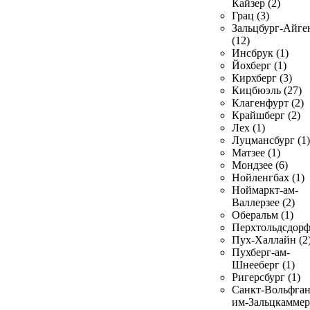
Кайзер (2)
Грац (3)
Зальцбург-Айге
(12)
Инсбрук (1)
Йохберг (1)
Кирхберг (3)
Кицбюэль (27)
Клагенфурт (2)
Крайшберг (2)
Лех (1)
Луцмансбург (1)
Матзее (1)
Мондзее (6)
Нойленгбах (1)
Ноймаркт-ам-
Валлерзее (2)
Оберальм (1)
Перхтольдсдорф
Пух-Халлайн (2
Пухберг-ам-
Шнееберг (1)
Ригерсбург (1)
Санкт-Вольфган
им-Зальцкаммер