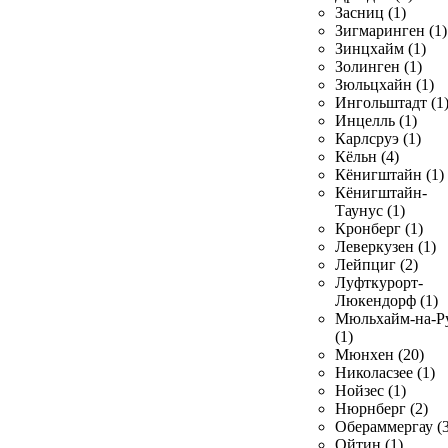
Засниц (1)
Зигмаринген (1)
Зинцхайм (1)
Золинген (1)
Зюльцхайн (1)
Ингольштадт (1
Инцелль (1)
Карлсруэ (1)
Кёльн (4)
Кёнигштайн (1)
Кёнигштайн-
Таунус (1)
Кронберг (1)
Леверкузен (1)
Лейпциг (2)
Луфткурорт-
Люкендорф (1)
Мюльхайм-на-Р
(1)
Мюнхен (20)
Николасзее (1)
Нойзес (1)
Нюрнберг (2)
Обераммергау (3
Ойтин (1)