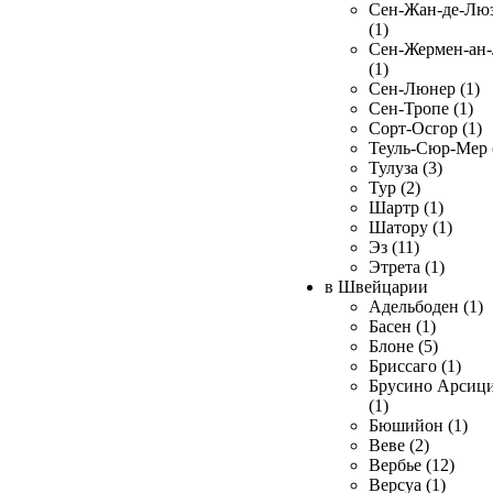
Сен-Жан-де-Лю
(1)
Сен-Жермен-ан
(1)
Сен-Люнер (1)
Сен-Тропе (1)
Сорт-Осгор (1)
Теуль-Сюр-Мер 
Тулуза (3)
Тур (2)
Шартр (1)
Шатору (1)
Эз (11)
Этрета (1)
в Швейцарии
Адельбоден (1)
Басен (1)
Блоне (5)
Бриссаго (1)
Брусино Арсиц
(1)
Бюшийон (1)
Веве (2)
Вербье (12)
Версуа (1)