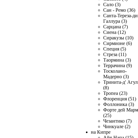
Сало (3)
Сан - Ремо (36)
Санта-Тереза-ди
Галлура (3)
Сарцана (7)
Сиена (12)
Сиракузы (10)
Сирмионе (6)
Специя (5)
Стреза (11)
Таормина (3)
Террачина (9)
Тосколано-
Мадерно (3)
Тринита-д' Агул
(8)
Тропеа (23)
Флоренция (51)
Фоллоника (3)
Форте дей Мар
(25)
Чезантико (7)
Чинкуале (2)
на Кипре
Айя-Напа (15)