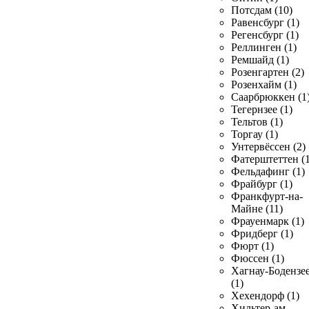
Потсдам (10)
Равенсбург (1)
Регенсбург (1)
Реллинген (1)
Ремшайд (1)
Розенгартен (2)
Розенхайм (1)
Саарбрюккен (1
Тегернзее (1)
Тельтов (1)
Торгау (1)
Унтервёссен (2)
Фатерштеттен (1
Фельдафинг (1)
Фрайбург (1)
Франкфурт-на-
Майне (11)
Фрауенмарк (1)
Фридберг (1)
Фюрт (1)
Фюссен (1)
Хагнау-Бодензе
(1)
Хехендорф (1)
Хильтер-ам-