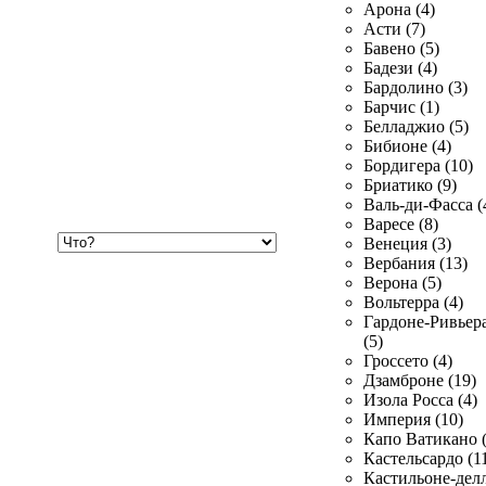
Арона (4)
Асти (7)
Бавено (5)
Бадези (4)
Бардолино (3)
Барчис (1)
Белладжио (5)
Бибионе (4)
Бордигера (10)
Бриатико (9)
Валь-ди-Фасса (
Варесе (8)
Хочу
Венеция (3)
купить
Вербания (13)
Верона (5)
Вольтерра (4)
Гардоне-Ривьер
(5)
Гроссето (4)
Дзамброне (19)
Изола Росса (4)
Империя (10)
Капо Ватикано (
Кастельсардо (1
Кастильоне-делл