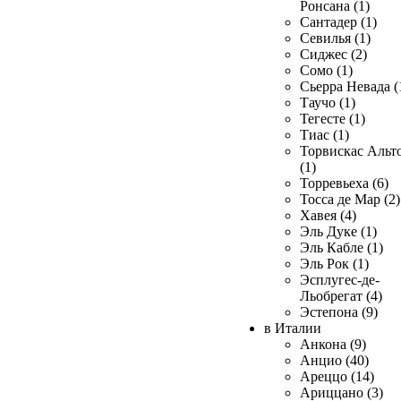
Ронсана (1)
Сантадер (1)
Севилья (1)
Сиджес (2)
Сомо (1)
Сьерра Невада (
Таучо (1)
Тегесте (1)
Тиас (1)
Торвискас Альт
(1)
Торревьеха (6)
Тосса де Мар (2)
Хавея (4)
Эль Дуке (1)
Эль Кабле (1)
Эль Рок (1)
Эсплугес-де-
Льобрегат (4)
Эстепона (9)
в Италии
Анкона (9)
Анцио (40)
Ареццо (14)
Ариццано (3)