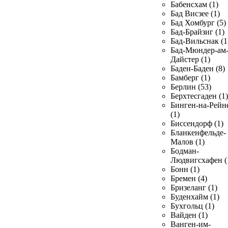
Бабенсхам (1)
Бад Висзее (1)
Бад Хомбург (5)
Бад-Брайзиг (1)
Бад-Вильснак (1
Бад-Мюндер-ам
Дайстер (1)
Баден-Баден (8)
Бамберг (1)
Берлин (53)
Берхтесгаден (1)
Бинген-на-Рейн
(1)
Биссендорф (1)
Бланкенфельде-
Малов (1)
Бодман-
Людвигсхафен (
Бонн (1)
Бремен (4)
Бризеланг (1)
Буденхайм (1)
Бухгольц (1)
Вайден (1)
Ванген-им-