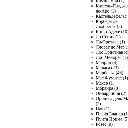
Кампоамор (1)
Кастель-Пладжа
де-Аро (1)
Кастельдефельс 
Корбера-де-
Льобрегат (2)
Коста Адехе (10
Ла Сения (1)
Ла-Оротава (1)
Ллорет де Мар (
Лос Кристианос 
Лос Менорес (1)
Мадрид (4)
Малага (23)
Марбелья (46)
Мас Фуматас (1)
Мачер (1)
Морайра (3)
Ондаррибия (2)
Оропеса дель М
(2)
Пау (1)
Плайя Бланка (1
Пунта Прима (5
Розес (9)