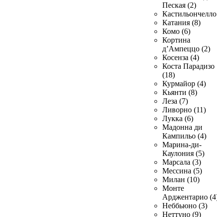
Пеская (2)
Кастильончелло 
Катания (8)
Комо (6)
Кортина
д’Ампеццо (2)
Косенза (4)
Коста Парадизо
(18)
Курмайор (4)
Кьянти (8)
Леза (7)
Ливорно (11)
Лукка (6)
Мадонна ди
Кампильо (4)
Марина-ди-
Каулония (5)
Марсала (3)
Мессина (5)
Милан (10)
Монте
Арджентарио (4
Неббьюно (3)
Неттуно (9)