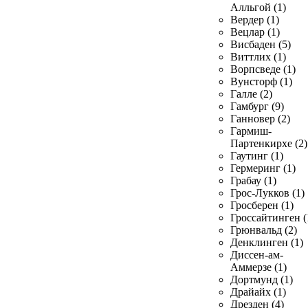
Алльгой (1)
Вердер (1)
Вецлар (1)
Висбаден (5)
Виттлих (1)
Ворпсведе (1)
Вунсторф (1)
Галле (2)
Гамбург (9)
Ганновер (2)
Гармиш-
Партенкирхе (2)
Гаутинг (1)
Гермеринг (1)
Грабау (1)
Грос-Лукков (1)
Гросберен (1)
Гроссайтинген (
Грюнвальд (2)
Денклинген (1)
Диссен-ам-
Аммерзе (1)
Дортмунд (1)
Драйайх (1)
Дрезден (4)