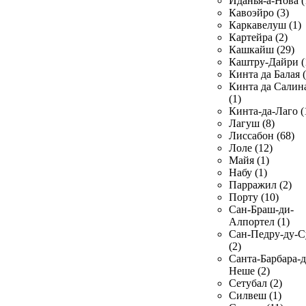
Иданья-а-Нова (
Кавоэйро (3)
Каркавелуш (1)
Картейра (2)
Кашкайш (29)
Каштру-Дайри (
Кинта да Балая (
Кинта да Салин
(1)
Кинта-да-Лаго (
Лагуш (8)
Лиссабон (68)
Лоле (12)
Майя (1)
Набу (1)
Парражил (2)
Порту (10)
Сан-Браш-ди-
Алпортел (1)
Сан-Педру-ду-С
(2)
Санта-Барбара-д
Неше (2)
Сетубал (2)
Силвеш (1)