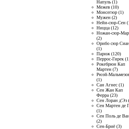
Напуль (1)
Межев (10)
Монсегюр (1)
Мужен (2)
Нейи-сюр-Сен (
Ницца (12)
Ножан-сюр-Ма
(2)
Орибо сюр Сиа
(1)
Париж (120)
Перрос-Гирек (1
Рокебрюн Кап
Мартен (7)
Рюэй-Мальмезо
(1)
Сан Агнес (1)
Сен Жан Кап
Ферра (23)
Сен Лоран д'Эз 
Сен Мартен де 
(1)
Сен Поль де Ва
(2)
Сен-Бриё (3)