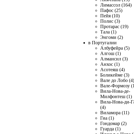
Лимассол (164)
Пафос (25)
Пейя (10)
Полис (3)
Протарас (19)
Тала (1)
Энгоми (2)
в Португалии
Албуфейра (5)
Алгош (1)
Алмансил (3)
Анхос (1)
Асотеяш (4)
Боликейме (3)
Вале до Лобо (4
Вале-Формозу (
Вила-Нова-де-
Милфонтеш (1)
Вила-Нова-ди-Г
(4)
Виламора (11)
Гиа (1)
Гондомар (2)
Гуарда (1)