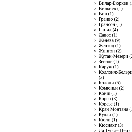
Вилар-Бюркен (
Вильнёв (1)
Вич (1)
Гранво (2)
Грансон (1)
Гштад (4)
Давос (1)
Женева (9)
Жентод (1)
Жингэн (2)
Жутан-Мезери (
Зеналь (1)
Каруж (1)
Коллонж-Бельр
(2)
Колони (5)
Комюньи (2)
Конш (1)
Корсо (3)
Корсье (1)
Кран Монтана (
Кулли (1)
Кюли (1)
Кюснахт (3)
Ла Тур-де-Пей (