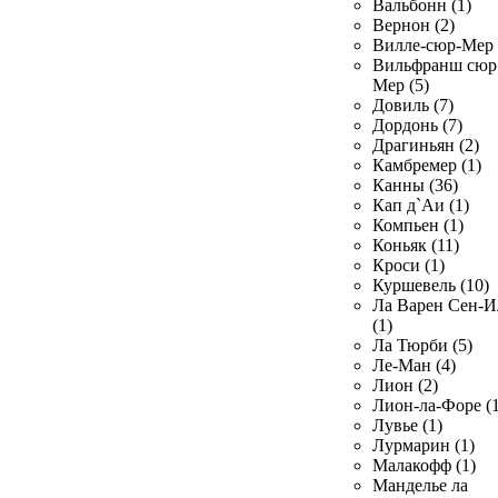
Вальбонн (1)
Вернон (2)
Вилле-сюр-Мер 
Вильфранш сюр
Мер (5)
Довиль (7)
Дордонь (7)
Драгиньян (2)
Камбремер (1)
Канны (36)
Кап д`Аи (1)
Компьен (1)
Коньяк (11)
Кроси (1)
Куршевель (10)
Ла Варен Сен-И
(1)
Ла Тюрби (5)
Ле-Ман (4)
Лион (2)
Лион-ла-Форе (1
Лувье (1)
Лурмарин (1)
Малакофф (1)
Манделье ла