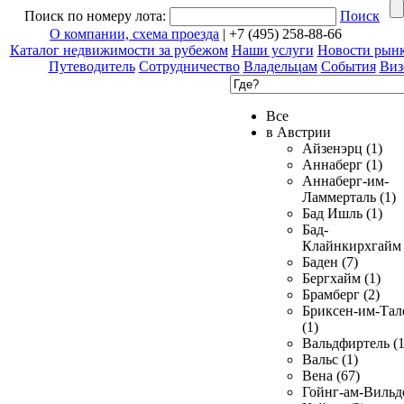
Поиск по номеру лота:
Поиск
О компании, схема проезда
| +7 (495) 258-88-66
Каталог недвижимости за рубежом
Наши услуги
Новости рын
Путеводитель
Сотрудничество
Владельцам
События
Виз
Все
в Австрии
Айзенэрц (1)
Аннаберг (1)
Аннаберг-им-
Ламмерталь (1)
Бад Ишль (1)
Бад-
Клайнкирхгайм 
Баден (7)
Бергхайм (1)
Брамберг (2)
Бриксен-им-Тал
(1)
Вальдфиртель (1
Вальс (1)
Вена (67)
Гойнг-ам-Вильд