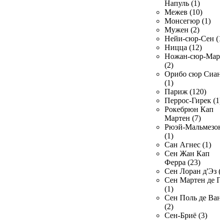
Напуль (1)
Межев (10)
Монсегюр (1)
Мужен (2)
Нейи-сюр-Сен (
Ницца (12)
Ножан-сюр-Ма
(2)
Орибо сюр Сиа
(1)
Париж (120)
Перрос-Гирек (1
Рокебрюн Кап
Мартен (7)
Рюэй-Мальмезо
(1)
Сан Агнес (1)
Сен Жан Кап
Ферра (23)
Сен Лоран д'Эз 
Сен Мартен де 
(1)
Сен Поль де Ва
(2)
Сен-Бриё (3)