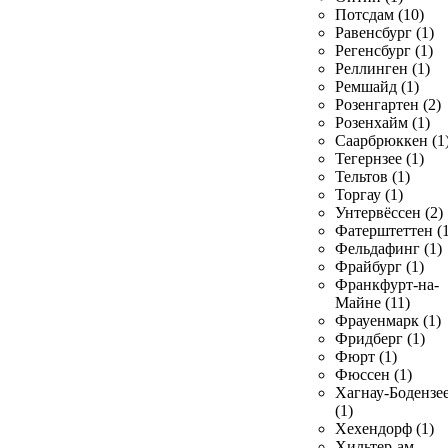
Потсдам (10)
Равенсбург (1)
Регенсбург (1)
Реллинген (1)
Ремшайд (1)
Розенгартен (2)
Розенхайм (1)
Саарбрюккен (1
Тегернзее (1)
Тельтов (1)
Торгау (1)
Унтервёссен (2)
Фатерштеттен (1
Фельдафинг (1)
Фрайбург (1)
Франкфурт-на-
Майне (11)
Фрауенмарк (1)
Фридберг (1)
Фюрт (1)
Фюссен (1)
Хагнау-Бодензе
(1)
Хехендорф (1)
Хильтер-ам-