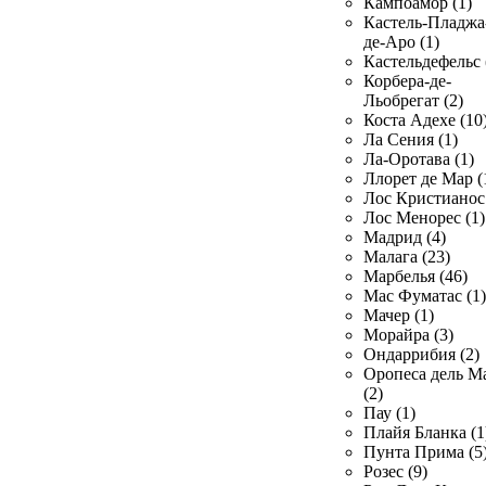
Кампоамор (1)
Кастель-Пладжа
де-Аро (1)
Кастельдефельс 
Корбера-де-
Льобрегат (2)
Коста Адехе (10
Ла Сения (1)
Ла-Оротава (1)
Ллорет де Мар (
Лос Кристианос 
Лос Менорес (1)
Мадрид (4)
Малага (23)
Марбелья (46)
Мас Фуматас (1)
Мачер (1)
Морайра (3)
Ондаррибия (2)
Оропеса дель М
(2)
Пау (1)
Плайя Бланка (1
Пунта Прима (5
Розес (9)