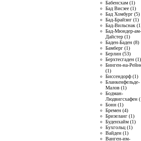
Бабенсхам (1)
Бад Висзее (1)
Бад Хомбург (5)
Бад-Брайзиг (1)
Бад-Вильснак (1
Бад-Мюндер-ам
Дайстер (1)
Баден-Баден (8)
Бамберг (1)
Берлин (53)
Берхтесгаден (1)
Бинген-на-Рейн
(1)
Биссендорф (1)
Бланкенфельде-
Малов (1)
Бодман-
Людвигсхафен (
Бонн (1)
Бремен (4)
Бризеланг (1)
Буденхайм (1)
Бухгольц (1)
Вайден (1)
Ванген-им-