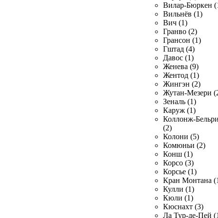
Вилар-Бюркен (
Вильнёв (1)
Вич (1)
Гранво (2)
Грансон (1)
Гштад (4)
Давос (1)
Женева (9)
Жентод (1)
Жингэн (2)
Жутан-Мезери (
Зеналь (1)
Каруж (1)
Коллонж-Бельр
(2)
Колони (5)
Комюньи (2)
Конш (1)
Корсо (3)
Корсье (1)
Кран Монтана (
Кулли (1)
Кюли (1)
Кюснахт (3)
Ла Тур-де-Пей (