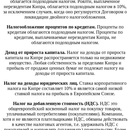
облагается подоходным налогом. Роялти, выплаченное
нерезидентам Кипра, облагается подоходным налогом в 10%,
за исключением случаев, когда оно регулируется Договором о
ликвидации двойного налогообложения.
Налогообложение процентов по кредитам.
Проценты по
кредитам облагаются подоходным налогом. Проценты по
кредитам, выплачиваемые нерезидентам Кипра, не
облагаются подоходным налогом.
Доход от прироста капитала.
Налог на доходы от прироста
капитала на Кипре распространяется только на недвижимое
имущество. Любая собственность за пределами Кипра и
прибыль от продажи ценных бумаг не подлежат налогу на
доходы от прироста капитала.
Налог на доходы юридических лиц.
Ставка корпоративного
налога на Кипре составляет 10% и является самой низкой
ставкой налога на прибыль в Европейском Союзе.
Налог на добавленную стоимость (НДС).
НДС это
общеевропейский косвенный налог на покупку товаров,
уплачиваемый потребителями (покупателями). Компании,
хотя и не являются плательщиками НДС, обязаны действовать
в качестве налоговых агентов, т.е. удерживать НДС с
покупателей и направлять (уплачивать) правительству. Более