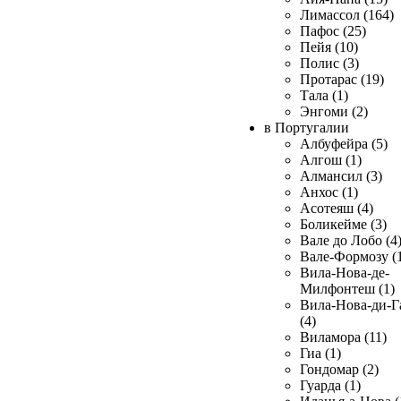
Лимассол (164)
Пафос (25)
Пейя (10)
Полис (3)
Протарас (19)
Тала (1)
Энгоми (2)
в Португалии
Албуфейра (5)
Алгош (1)
Алмансил (3)
Анхос (1)
Асотеяш (4)
Боликейме (3)
Вале до Лобо (4
Вале-Формозу (
Вила-Нова-де-
Милфонтеш (1)
Вила-Нова-ди-Г
(4)
Виламора (11)
Гиа (1)
Гондомар (2)
Гуарда (1)