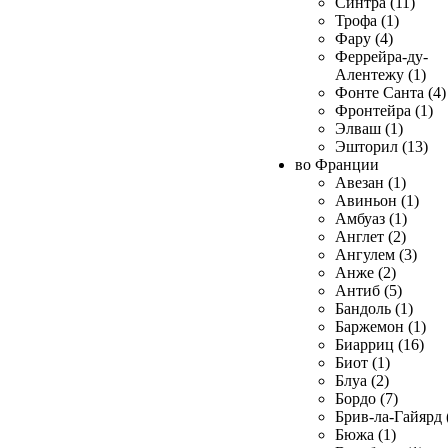
Синтра (11)
Трофа (1)
Фару (4)
Феррейра-ду-
Алентежу (1)
Фонте Санта (4)
Фронтейра (1)
Элваш (1)
Эшторил (13)
во Франции
Авезан (1)
Авиньон (1)
Амбуаз (1)
Англет (2)
Ангулем (3)
Анже (2)
Антиб (5)
Бандоль (1)
Баржемон (1)
Биарриц (16)
Биот (1)
Блуа (2)
Бордо (7)
Брив-ла-Гайярд 
Бюжа (1)