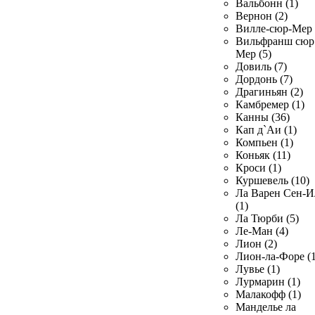
Вальбонн (1)
Вернон (2)
Вилле-сюр-Мер 
Вильфранш сюр
Мер (5)
Довиль (7)
Дордонь (7)
Драгиньян (2)
Камбремер (1)
Канны (36)
Кап д`Аи (1)
Компьен (1)
Коньяк (11)
Кроси (1)
Куршевель (10)
Ла Варен Сен-И
(1)
Ла Тюрби (5)
Ле-Ман (4)
Лион (2)
Лион-ла-Форе (1
Лувье (1)
Лурмарин (1)
Малакофф (1)
Манделье ла