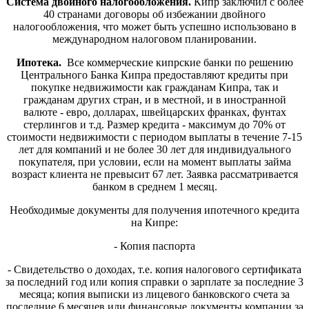
Система двойного налогообложения.
Кипр заключил с более
40 странами договоры об избежании двойного
налогообложения, что может быть успешно использовано в
международном налоговом планировании.
Ипотека.
Все коммерческие кипрские банки по решению
Центрального Банка Кипра предоставляют кредиты при
покупке недвижимости как гражданам Кипра, так и
гражданам других стран, и в местной, и в иностранной
валюте - евро, долларах, швейцарских франках, фунтах
стерлингов и т.д. Размер кредита - максимум до 70% от
стоимости недвижимости с периодом выплаты в течение 7-15
лет для компаний и не более 30 лет для индивидуального
покупателя, при условии, если на момент выплаты займа
возраст клиента не превысит 67 лет. Заявка рассматривается
банком в среднем 1 месяц.
Необходимые документы для получения ипотечного кредита
на Кипре:
- Копия паспорта
- Свидетельство о доходах, т.е. копия налогового сертификата
за последний год или копия справки о зарплате за последние 3
месяца; копия выписки из лицевого банковского счета за
последние 6 месяцев или финансовые документы компании за