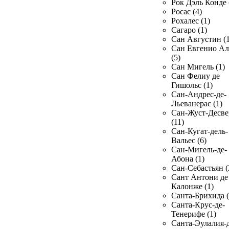
Рок Дэль Конде 
Росас (4)
Рохалес (1)
Сагаро (1)
Сан Августин (1
Сан Евгенио Ал
(5)
Сан Мигель (1)
Сан Фелиу де
Гишольс (1)
Сан-Андрес-де-
Льеванерас (1)
Сан-Жуст-Десве
(11)
Сан-Кугат-дель-
Вальес (6)
Сан-Мигель-де-
Абона (1)
Сан-Себастьян (
Сант Антони де
Калонже (1)
Санта-Брихида (
Санта-Крус-де-
Тенерифе (1)
Санта-Эулалия-д