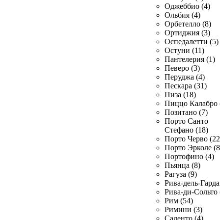
Оджеббио (4)
Ольбия (4)
Орбетелло (8)
Ортиджия (3)
Оспедалетти (5)
Остуни (11)
Пантелерия (1)
Певеро (3)
Перуджа (4)
Пескара (31)
Пиза (18)
Пиццо Калабро 
Позитано (7)
Порто Санто
Стефано (18)
Порто Черво (22
Порто Эрколе (8
Портофино (4)
Пьянца (8)
Рагуза (9)
Рива-дель-Гарда 
Рива-ди-Сольто 
Рим (54)
Римини (3)
Саленто (4)