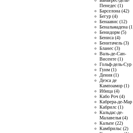
Баньерес-дель-
Пенедес (1)
Барселона (42)
Бегур (4)
Бенаавис (12)
Бенальмадена (1
Бенидорм (5)
Бениса (4)
Бенитачель (3)
Бланес (3)
Валь-де-Сан-
Висенте (1)
Гольф-дель-Сур 
Гуим (1)
Дения (1)
Деэса де
Кампоамор (1)
Ибица (4)
Кабо Роч (4)
Кабрера-де-Мар 
Кабрилс (1)
Кальдас-де-
Малавелья (4)
Кальпе (22)
Камбрильс (2)