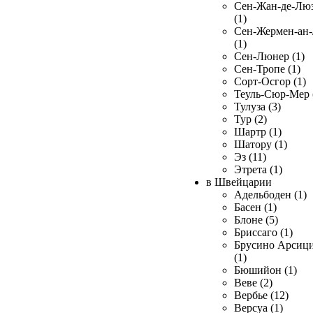
Сен-Жан-де-Лю
(1)
Сен-Жермен-ан
(1)
Сен-Люнер (1)
Сен-Тропе (1)
Сорт-Осгор (1)
Теуль-Сюр-Мер 
Тулуза (3)
Тур (2)
Шартр (1)
Шатору (1)
Эз (11)
Этрета (1)
в Швейцарии
Адельбоден (1)
Басен (1)
Блоне (5)
Бриссаго (1)
Брусино Арсиц
(1)
Бюшийон (1)
Веве (2)
Вербье (12)
Версуа (1)