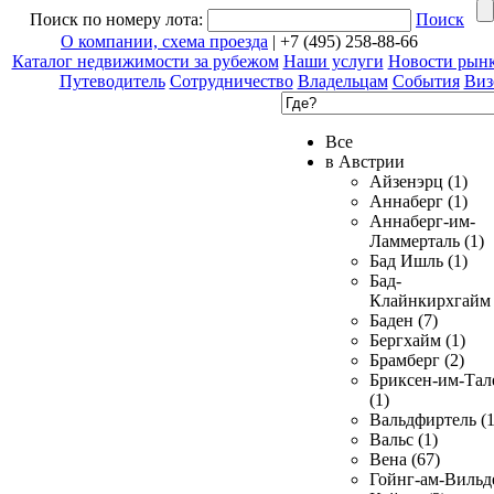
Поиск по номеру лота:
Поиск
О компании, схема проезда
| +7 (495) 258-88-66
Каталог недвижимости за рубежом
Наши услуги
Новости рын
Путеводитель
Сотрудничество
Владельцам
События
Виз
Все
в Австрии
Айзенэрц (1)
Аннаберг (1)
Аннаберг-им-
Ламмерталь (1)
Бад Ишль (1)
Бад-
Клайнкирхгайм 
Баден (7)
Бергхайм (1)
Брамберг (2)
Бриксен-им-Тал
(1)
Вальдфиртель (1
Вальс (1)
Вена (67)
Гойнг-ам-Вильд