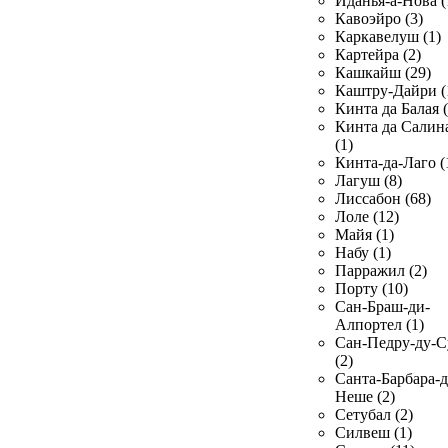
Иданья-а-Нова (
Кавоэйро (3)
Каркавелуш (1)
Картейра (2)
Кашкайш (29)
Каштру-Дайри (
Кинта да Балая (
Кинта да Салин
(1)
Кинта-да-Лаго (
Лагуш (8)
Лиссабон (68)
Лоле (12)
Майя (1)
Набу (1)
Парражил (2)
Порту (10)
Сан-Браш-ди-
Алпортел (1)
Сан-Педру-ду-С
(2)
Санта-Барбара-д
Неше (2)
Сетубал (2)
Силвеш (1)