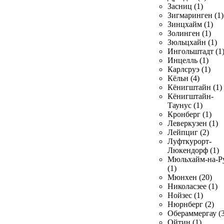
Засниц (1)
Зигмаринген (1)
Зинцхайм (1)
Золинген (1)
Зюльцхайн (1)
Ингольштадт (1
Инцелль (1)
Карлсруэ (1)
Кёльн (4)
Кёнигштайн (1)
Кёнигштайн-
Таунус (1)
Кронберг (1)
Леверкузен (1)
Лейпциг (2)
Луфткурорт-
Люкендорф (1)
Мюльхайм-на-Р
(1)
Мюнхен (20)
Николасзее (1)
Нойзес (1)
Нюрнберг (2)
Обераммергау (3
Ойтин (1)