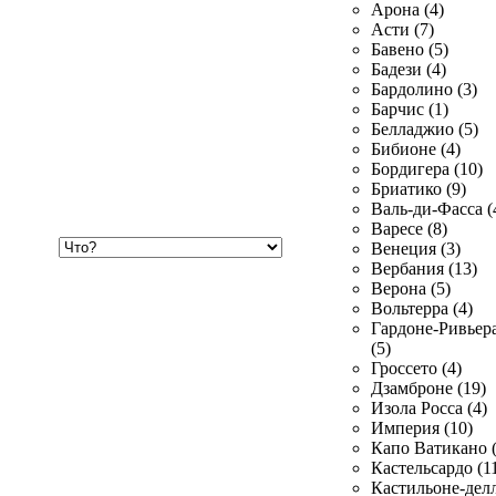
Арона (4)
Асти (7)
Бавено (5)
Бадези (4)
Бардолино (3)
Барчис (1)
Белладжио (5)
Бибионе (4)
Бордигера (10)
Бриатико (9)
Валь-ди-Фасса (
Варесе (8)
Хочу
Венеция (3)
купить
Вербания (13)
Верона (5)
Вольтерра (4)
Гардоне-Ривьер
(5)
Гроссето (4)
Дзамброне (19)
Изола Росса (4)
Империя (10)
Капо Ватикано (
Кастельсардо (1
Кастильоне-делл