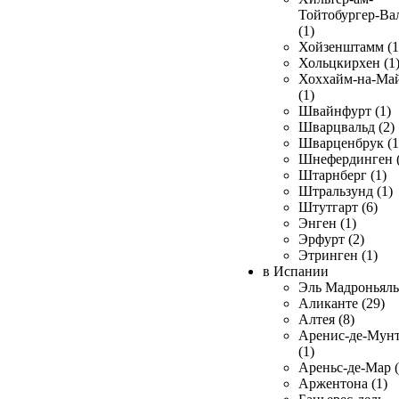
Тойтобургер-Ва
(1)
Хойзенштамм (1
Хольцкирхен (1
Хоххайм-на-Ма
(1)
Швайнфурт (1)
Шварцвальд (2)
Шварценбрук (1
Шнефердинген (
Штарнберг (1)
Штральзунд (1)
Штутгарт (6)
Энген (1)
Эрфурт (2)
Этринген (1)
в Испании
Эль Мадроньяль 
Аликанте (29)
Алтея (8)
Аренис-де-Мун
(1)
Ареньс-де-Мар (
Аржентона (1)