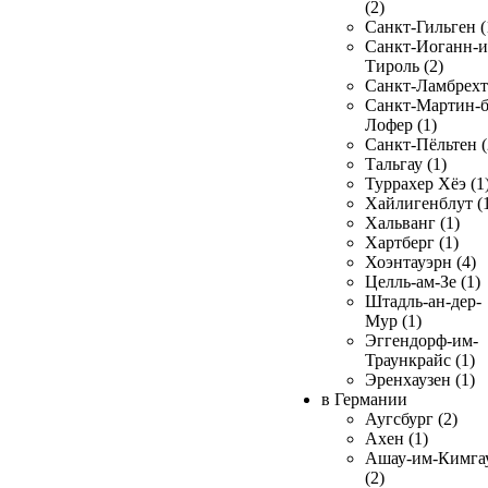
(2)
Санкт-Гильген (
Санкт-Иоганн-и
Тироль (2)
Санкт-Ламбрехт 
Санкт-Мартин-б
Лофер (1)
Санкт-Пёльтен (
Тальгау (1)
Туррахер Хёэ (1
Хайлигенблут (
Хальванг (1)
Хартберг (1)
Хоэнтауэрн (4)
Целль-ам-Зе (1)
Штадль-ан-дер-
Мур (1)
Эггендорф-им-
Траункрайс (1)
Эренхаузен (1)
в Германии
Аугсбург (2)
Ахен (1)
Ашау-им-Кимга
(2)