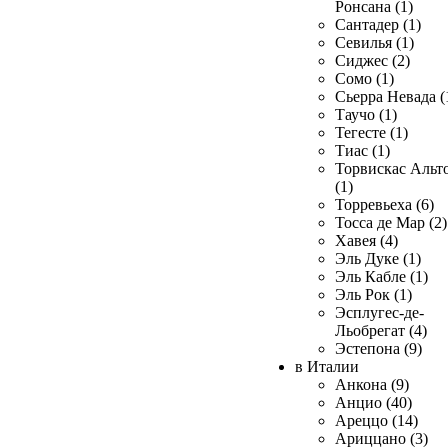
Ронсана (1)
Сантадер (1)
Севилья (1)
Сиджес (2)
Сомо (1)
Сьерра Невада (
Таучо (1)
Тегесте (1)
Тиас (1)
Торвискас Альт
(1)
Торревьеха (6)
Тосса де Мар (2)
Хавея (4)
Эль Дуке (1)
Эль Кабле (1)
Эль Рок (1)
Эсплугес-де-
Льобрегат (4)
Эстепона (9)
в Италии
Анкона (9)
Анцио (40)
Ареццо (14)
Ариццано (3)