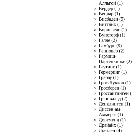
Алльгой (1)
Вердер (1)
Вецлар (1)
Висбаден (5)
Виттлих (1)
Ворпсведе (1)
Вунсторф (1)
Галле (2)
Гамбург (9)
Ганновер (2)
Гармиш-
Партенкирхе (2)
Гаутинг (1)
Гермеринг (1)
Грабау (1)
Грос-Лукков (1)
Гросберен (1)
Гроссайтинген (
Грюнвальд (2)
Денклинген (1)
Диссен-ам-
Аммерзе (1)
Дортмунд (1)
Драйайх (1)
Дрезден (4)