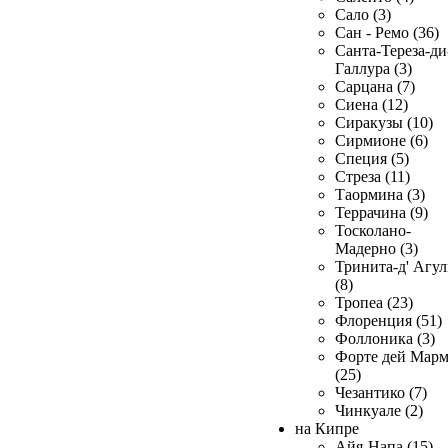
Сало (3)
Сан - Ремо (36)
Санта-Тереза-ди
Галлура (3)
Сарцана (7)
Сиена (12)
Сиракузы (10)
Сирмионе (6)
Специя (5)
Стреза (11)
Таормина (3)
Террачина (9)
Тосколано-
Мадерно (3)
Тринита-д' Агул
(8)
Тропеа (23)
Флоренция (51)
Фоллоника (3)
Форте дей Мар
(25)
Чезантико (7)
Чинкуале (2)
на Кипре
Айя-Напа (15)