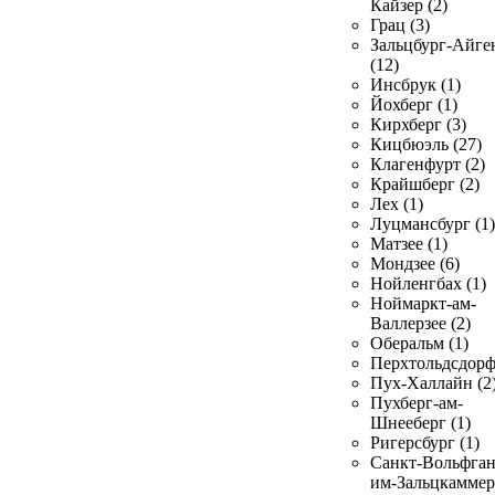
Кайзер (2)
Грац (3)
Зальцбург-Айге
(12)
Инсбрук (1)
Йохберг (1)
Кирхберг (3)
Кицбюэль (27)
Клагенфурт (2)
Крайшберг (2)
Лех (1)
Луцмансбург (1)
Матзее (1)
Мондзее (6)
Нойленгбах (1)
Ноймаркт-ам-
Валлерзее (2)
Оберальм (1)
Перхтольдсдорф
Пух-Халлайн (2
Пухберг-ам-
Шнееберг (1)
Ригерсбург (1)
Санкт-Вольфган
им-Зальцкаммер