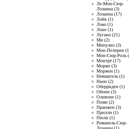
Ле-Мон-Сюр-
Лозанна (3)
Лозанна (17)
Лойк (1)
Локо (1)
Лоне (1)
Лугано (21)
Ми (2)
Минузио (3)
Мон-Пелерин (1
Мон-Сюр-Роль (
Монтрё (17)
Морже (3)
Моржен (1)
Невшатель (1)
Ньон (2)
Оберриден (1)
Обонн (3)
Оливоне (1)
Поми (2)
Пранжен (3)
Прилли (1)
Пюли (1)
Романель-Сюр-
Лозанна (1)