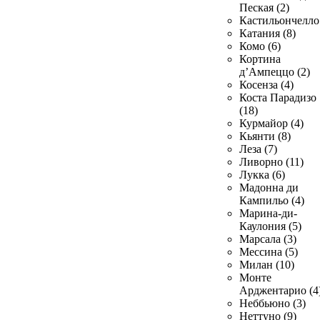
Пеская (2)
Кастильончелло 
Катания (8)
Комо (6)
Кортина
д’Ампеццо (2)
Косенза (4)
Коста Парадизо
(18)
Курмайор (4)
Кьянти (8)
Леза (7)
Ливорно (11)
Лукка (6)
Мадонна ди
Кампильо (4)
Марина-ди-
Каулония (5)
Марсала (3)
Мессина (5)
Милан (10)
Монте
Арджентарио (4
Неббьюно (3)
Неттуно (9)