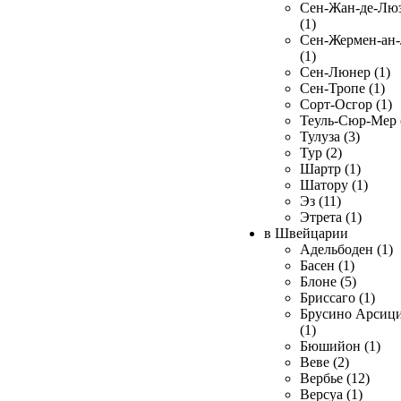
Сен-Жан-де-Лю
(1)
Сен-Жермен-ан
(1)
Сен-Люнер (1)
Сен-Тропе (1)
Сорт-Осгор (1)
Теуль-Сюр-Мер 
Тулуза (3)
Тур (2)
Шартр (1)
Шатору (1)
Эз (11)
Этрета (1)
в Швейцарии
Адельбоден (1)
Басен (1)
Блоне (5)
Бриссаго (1)
Брусино Арсиц
(1)
Бюшийон (1)
Веве (2)
Вербье (12)
Версуа (1)