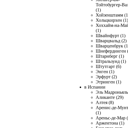
Тойтобургер-Ва
(1)
Хойзенштамм (1
Хольцкирхен (1
Хоххайм-на-Ма
(1)
Швайнфурт (1)
Шварцвальд (2)
Шварценбрук (1
Шнефердинген (
Штарнберг (1)
Штральзунд (1)
Штутгарт (6)
Энген (1)
Эрфурт (2)
Этринген (1)
в Испании
Эль Мадроньяль 
Аликанте (29)
Алтея (8)
Аренис-де-Мун
(1)
Ареньс-де-Мар (
Аржентона (1)