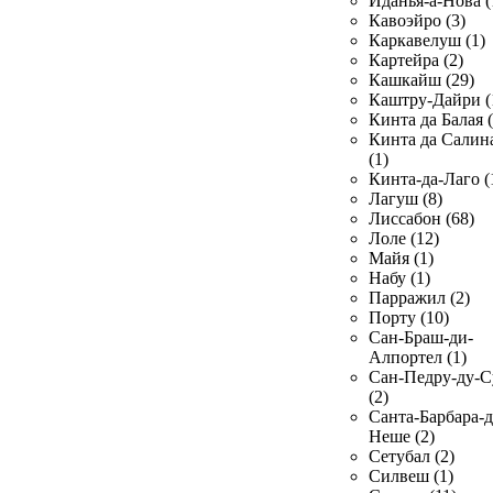
Иданья-а-Нова (
Кавоэйро (3)
Каркавелуш (1)
Картейра (2)
Кашкайш (29)
Каштру-Дайри (
Кинта да Балая (
Кинта да Салин
(1)
Кинта-да-Лаго (
Лагуш (8)
Лиссабон (68)
Лоле (12)
Майя (1)
Набу (1)
Парражил (2)
Порту (10)
Сан-Браш-ди-
Алпортел (1)
Сан-Педру-ду-С
(2)
Санта-Барбара-д
Неше (2)
Сетубал (2)
Силвеш (1)