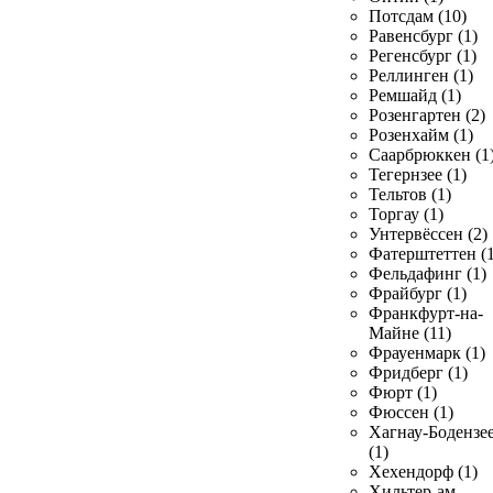
Потсдам (10)
Равенсбург (1)
Регенсбург (1)
Реллинген (1)
Ремшайд (1)
Розенгартен (2)
Розенхайм (1)
Саарбрюккен (1
Тегернзее (1)
Тельтов (1)
Торгау (1)
Унтервёссен (2)
Фатерштеттен (1
Фельдафинг (1)
Фрайбург (1)
Франкфурт-на-
Майне (11)
Фрауенмарк (1)
Фридберг (1)
Фюрт (1)
Фюссен (1)
Хагнау-Бодензе
(1)
Хехендорф (1)
Хильтер-ам-