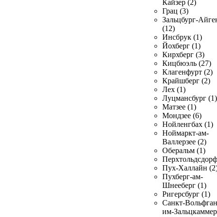
Кайзер (2)
Грац (3)
Зальцбург-Айге
(12)
Инсбрук (1)
Йохберг (1)
Кирхберг (3)
Кицбюэль (27)
Клагенфурт (2)
Крайшберг (2)
Лех (1)
Луцмансбург (1)
Матзее (1)
Мондзее (6)
Нойленгбах (1)
Ноймаркт-ам-
Валлерзее (2)
Оберальм (1)
Перхтольдсдорф
Пух-Халлайн (2
Пухберг-ам-
Шнееберг (1)
Ригерсбург (1)
Санкт-Вольфган
им-Зальцкаммер