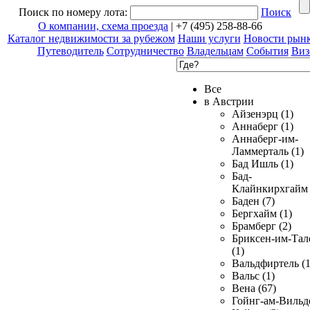
Поиск по номеру лота:
Поиск
О компании, схема проезда
| +7 (495) 258-88-66
Каталог недвижимости за рубежом
Наши услуги
Новости рын
Путеводитель
Сотрудничество
Владельцам
События
Виз
Все
в Австрии
Айзенэрц (1)
Аннаберг (1)
Аннаберг-им-
Ламмерталь (1)
Бад Ишль (1)
Бад-
Клайнкирхгайм 
Баден (7)
Бергхайм (1)
Брамберг (2)
Бриксен-им-Тал
(1)
Вальдфиртель (1
Вальс (1)
Вена (67)
Гойнг-ам-Вильд