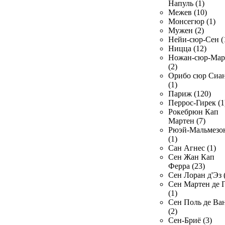
Напуль (1)
Межев (10)
Монсегюр (1)
Мужен (2)
Нейи-сюр-Сен (
Ницца (12)
Ножан-сюр-Ма
(2)
Орибо сюр Сиа
(1)
Париж (120)
Перрос-Гирек (1
Рокебрюн Кап
Мартен (7)
Рюэй-Мальмезо
(1)
Сан Агнес (1)
Сен Жан Кап
Ферра (23)
Сен Лоран д'Эз 
Сен Мартен де 
(1)
Сен Поль де Ва
(2)
Сен-Бриё (3)