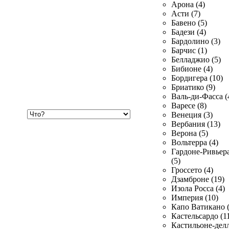
Арона (4)
Асти (7)
Бавено (5)
Бадези (4)
Бардолино (3)
Барчис (1)
Белладжио (5)
Бибионе (4)
Бордигера (10)
Бриатико (9)
Валь-ди-Фасса (
Варесе (8)
Хочу
Венеция (3)
купить
Вербания (13)
Верона (5)
Вольтерра (4)
Гардоне-Ривьер
(5)
Гроссето (4)
Дзамброне (19)
Изола Росса (4)
Империя (10)
Капо Ватикано (
Кастельсардо (1
Кастильоне-делл