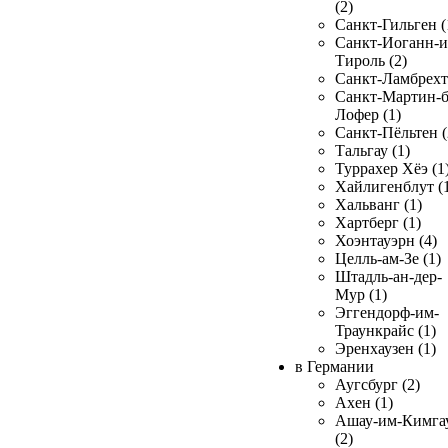
(2)
Санкт-Гильген (
Санкт-Иоганн-и
Тироль (2)
Санкт-Ламбрехт 
Санкт-Мартин-б
Лофер (1)
Санкт-Пёльтен (
Тальгау (1)
Туррахер Хёэ (1
Хайлигенблут (
Хальванг (1)
Хартберг (1)
Хоэнтауэрн (4)
Целль-ам-Зе (1)
Штадль-ан-дер-
Мур (1)
Эггендорф-им-
Траункрайс (1)
Эренхаузен (1)
в Германии
Аугсбург (2)
Ахен (1)
Ашау-им-Кимга
(2)