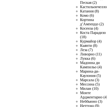
Пеская (2)
Кастильончелло 
Катания (8)
Комо (6)
Кортина
д’Ампеццо (2)
Косенза (4)
Коста Парадизо
(18)
Курмайор (4)
Кьянти (8)
Леза (7)
Ливорно (11)
Лукка (6)
Мадонна ди
Кампильо (4)
Марина-ди-
Каулония (5)
Марсала (3)
Мессина (5)
Милан (10)
Монте
Арджентарио (4
Неббьюно (3)
Неттуно (9)