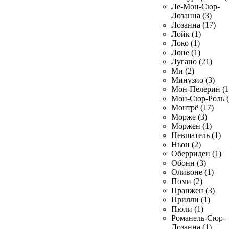
Ле-Мон-Сюр-
Лозанна (3)
Лозанна (17)
Лойк (1)
Локо (1)
Лоне (1)
Лугано (21)
Ми (2)
Минузио (3)
Мон-Пелерин (1
Мон-Сюр-Роль (
Монтрё (17)
Морже (3)
Моржен (1)
Невшатель (1)
Ньон (2)
Оберриден (1)
Обонн (3)
Оливоне (1)
Поми (2)
Пранжен (3)
Прилли (1)
Пюли (1)
Романель-Сюр-
Лозанна (1)