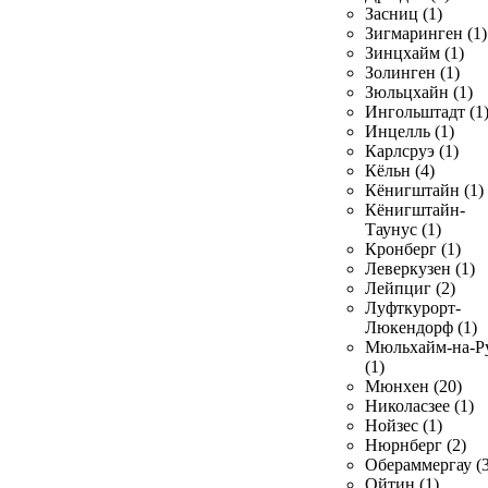
Засниц (1)
Зигмаринген (1)
Зинцхайм (1)
Золинген (1)
Зюльцхайн (1)
Ингольштадт (1
Инцелль (1)
Карлсруэ (1)
Кёльн (4)
Кёнигштайн (1)
Кёнигштайн-
Таунус (1)
Кронберг (1)
Леверкузен (1)
Лейпциг (2)
Луфткурорт-
Люкендорф (1)
Мюльхайм-на-Р
(1)
Мюнхен (20)
Николасзее (1)
Нойзес (1)
Нюрнберг (2)
Обераммергау (3
Ойтин (1)