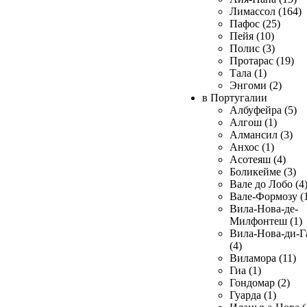
Лимассол (164)
Пафос (25)
Пейя (10)
Полис (3)
Протарас (19)
Тала (1)
Энгоми (2)
в Португалии
Албуфейра (5)
Алгош (1)
Алмансил (3)
Анхос (1)
Асотеяш (4)
Боликейме (3)
Вале до Лобо (4
Вале-Формозу (
Вила-Нова-де-
Милфонтеш (1)
Вила-Нова-ди-Г
(4)
Виламора (11)
Гиа (1)
Гондомар (2)
Гуарда (1)