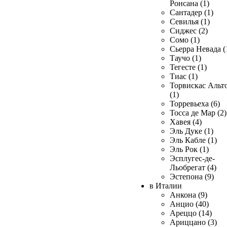
Ронсана (1)
Сантадер (1)
Севилья (1)
Сиджес (2)
Сомо (1)
Сьерра Невада (
Таучо (1)
Тегесте (1)
Тиас (1)
Торвискас Альт
(1)
Торревьеха (6)
Тосса де Мар (2)
Хавея (4)
Эль Дуке (1)
Эль Кабле (1)
Эль Рок (1)
Эсплугес-де-
Льобрегат (4)
Эстепона (9)
в Италии
Анкона (9)
Анцио (40)
Ареццо (14)
Ариццано (3)