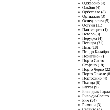
Оджеббио (4)
Ольбия (4)
Орбетелло (8)
Ортиджия (3)
Оспедалетти (5)
Остуни (11)
Пантелерия (1)
Певеро (3)
Перуджа (4)
Пескара (31)
Пиза (18)
Пиццо Калабро 
Позитано (7)
Порто Санто
Стефано (18)
Порто Черво (22
Порто Эрколе (8
Портофино (4)
Пьянца (8)
Рагуза (9)
Рива-дель-Гарда 
Рива-ди-Сольто 
Рим (54)
Римини (3)
Саленто (4)