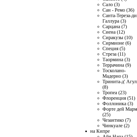
Сало (3)
Сан - Ремо (36)
Санта-Тереза-ди
Галлура (3)
Сарцана (7)
Сиена (12)
Сиракузы (10)
Сирмионе (6)
Специя (5)
Стреза (11)
Таормина (3)
Террачина (9)
Тосколано-
Мадерно (3)
Тринита-д' Агул
(8)
Тропеа (23)
Флоренция (51)
Фоллоника (3)
Форте дей Мар
(25)
Чезантико (7)
Чинкуале (2)
на Кипре
Айя-Напа (15)