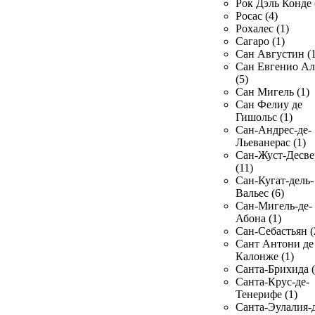
Рок Дэль Конде 
Росас (4)
Рохалес (1)
Сагаро (1)
Сан Августин (1
Сан Евгенио Ал
(5)
Сан Мигель (1)
Сан Фелиу де
Гишольс (1)
Сан-Андрес-де-
Льеванерас (1)
Сан-Жуст-Десве
(11)
Сан-Кугат-дель-
Вальес (6)
Сан-Мигель-де-
Абона (1)
Сан-Себастьян (
Сант Антони де
Калонже (1)
Санта-Брихида (
Санта-Крус-де-
Тенерифе (1)
Санта-Эулалия-д