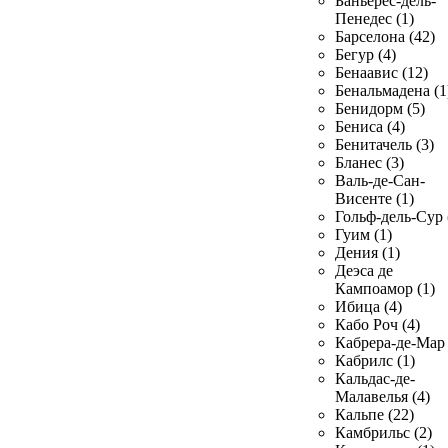
Баньерес-дель-
Пенедес (1)
Барселона (42)
Бегур (4)
Бенаавис (12)
Бенальмадена (1
Бенидорм (5)
Бениса (4)
Бенитачель (3)
Бланес (3)
Валь-де-Сан-
Висенте (1)
Гольф-дель-Сур 
Гуим (1)
Дения (1)
Деэса де
Кампоамор (1)
Ибица (4)
Кабо Роч (4)
Кабрера-де-Мар 
Кабрилс (1)
Кальдас-де-
Малавелья (4)
Кальпе (22)
Камбрильс (2)