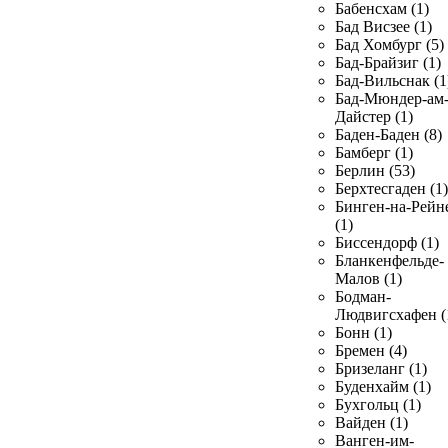
Бабенсхам (1)
Бад Висзее (1)
Бад Хомбург (5)
Бад-Брайзиг (1)
Бад-Вильснак (1
Бад-Мюндер-ам
Дайстер (1)
Баден-Баден (8)
Бамберг (1)
Берлин (53)
Берхтесгаден (1)
Бинген-на-Рейн
(1)
Биссендорф (1)
Бланкенфельде-
Малов (1)
Бодман-
Людвигсхафен (
Бонн (1)
Бремен (4)
Бризеланг (1)
Буденхайм (1)
Бухгольц (1)
Вайден (1)
Ванген-им-