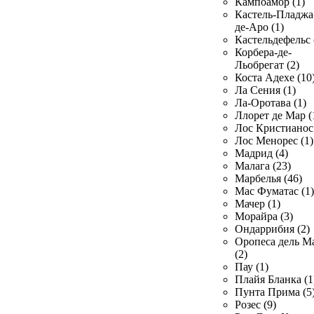
Кампоамор (1)
Кастель-Пладжа
де-Аро (1)
Кастельдефельс 
Корбера-де-
Льобрегат (2)
Коста Адехе (10
Ла Сения (1)
Ла-Оротава (1)
Ллорет де Мар (
Лос Кристианос 
Лос Менорес (1)
Мадрид (4)
Малага (23)
Марбелья (46)
Мас Фуматас (1)
Мачер (1)
Морайра (3)
Ондаррибия (2)
Оропеса дель М
(2)
Пау (1)
Плайя Бланка (1
Пунта Прима (5
Розес (9)