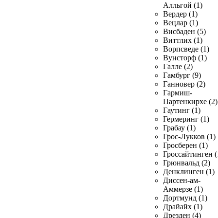
Алльгой (1)
Вердер (1)
Вецлар (1)
Висбаден (5)
Виттлих (1)
Ворпсведе (1)
Вунсторф (1)
Галле (2)
Гамбург (9)
Ганновер (2)
Гармиш-
Партенкирхе (2)
Гаутинг (1)
Гермеринг (1)
Грабау (1)
Грос-Лукков (1)
Гросберен (1)
Гроссайтинген (
Грюнвальд (2)
Денклинген (1)
Диссен-ам-
Аммерзе (1)
Дортмунд (1)
Драйайх (1)
Дрезден (4)