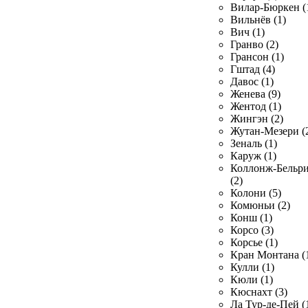
Вилар-Бюркен (
Вильнёв (1)
Вич (1)
Гранво (2)
Грансон (1)
Гштад (4)
Давос (1)
Женева (9)
Жентод (1)
Жингэн (2)
Жутан-Мезери (
Зеналь (1)
Каруж (1)
Коллонж-Бельр
(2)
Колони (5)
Комюньи (2)
Конш (1)
Корсо (3)
Корсье (1)
Кран Монтана (
Кулли (1)
Кюли (1)
Кюснахт (3)
Ла Тур-де-Пей (