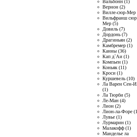
Вальбонн (1)
Вернон (2)
Вилле-сюр-Мер 
Вильфранш сюр
Мер (5)
Довиль (7)
Дордонь (7)
Драгиньян (2)
Камбремер (1)
Канны (36)
Кап д`Аи (1)
Компьен (1)
Коньяк (11)
Кроси (1)
Куршевель (10)
Ла Варен Сен-И
(1)
Ла Тюрби (5)
Ле-Ман (4)
Лион (2)
Лион-ла-Форе (1
Лувье (1)
Лурмарин (1)
Малакофф (1)
Манделье ла