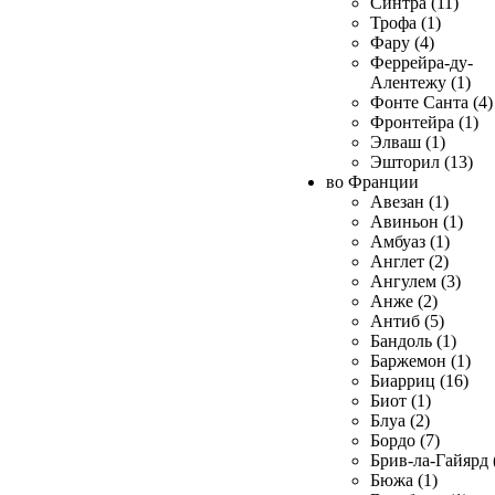
Синтра (11)
Трофа (1)
Фару (4)
Феррейра-ду-
Алентежу (1)
Фонте Санта (4)
Фронтейра (1)
Элваш (1)
Эшторил (13)
во Франции
Авезан (1)
Авиньон (1)
Амбуаз (1)
Англет (2)
Ангулем (3)
Анже (2)
Антиб (5)
Бандоль (1)
Баржемон (1)
Биарриц (16)
Биот (1)
Блуа (2)
Бордо (7)
Брив-ла-Гайярд 
Бюжа (1)