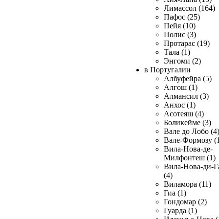
Лимассол (164)
Пафос (25)
Пейя (10)
Полис (3)
Протарас (19)
Тала (1)
Энгоми (2)
в Португалии
Албуфейра (5)
Алгош (1)
Алмансил (3)
Анхос (1)
Асотеяш (4)
Боликейме (3)
Вале до Лобо (4
Вале-Формозу (
Вила-Нова-де-
Милфонтеш (1)
Вила-Нова-ди-Г
(4)
Виламора (11)
Гиа (1)
Гондомар (2)
Гуарда (1)