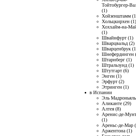
Тойтобургер-Ва
(1)
Хойзенштамм (1
Хольцкирхен (1
Хоххайм-на-Ма
(1)
Швайнфурт (1)
Шварцвальд (2)
Шварценбрук (1
Шнефердинген (
Штарнберг (1)
Штральзунд (1)
Штутгарт (6)
Энген (1)
Эрфурт (2)
Этринген (1)
в Испании
Эль Мадроньяль 
Аликанте (29)
Алтея (8)
Аренис-де-Мун
(1)
Ареньс-де-Мар (
Аржентона (1)