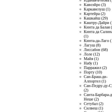
Иданья-а-Нова (
Кавоэйро (3)
Каркавелуш (1)
Картейра (2)
Кашкайш (29)
Каштру-Дайри (
Кинта да Балая (
Кинта да Салин
(1)
Кинта-да-Лаго (
Лагуш (8)
Лиссабон (68)
Лоле (12)
Майя (1)
Набу (1)
Парражил (2)
Порту (10)
Сан-Браш-ди-
Алпортел (1)
Сан-Педру-ду-С
(2)
Санта-Барбара-д
Неше (2)
Сетубал (2)
Силвеш (1)