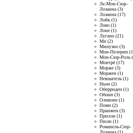
Ле-Мон-Сюр-
Лозанна (3)
Лозанна (17)
Лойк (1)
Локо (1)
Лоне (1)
Лугано (21)
Ми (2)
Минузио (3)
Мон-Пелерин (1
Мон-Сюр-Роль (
Монтрё (17)
Морже (3)
Моржен (1)
Невшатель (1)
Ньон (2)
Оберриден (1)
Обонн (3)
Оливоне (1)
Поми (2)
Пранжен (3)
Прилли (1)
Пюли (1)
Романель-Сюр-
Лозанна (1)