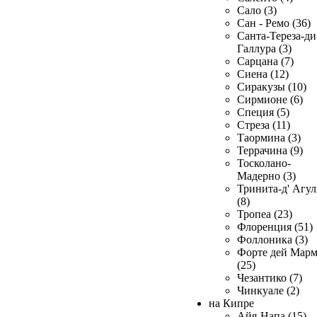
Сало (3)
Сан - Ремо (36)
Санта-Тереза-ди
Галлура (3)
Сарцана (7)
Сиена (12)
Сиракузы (10)
Сирмионе (6)
Специя (5)
Стреза (11)
Таормина (3)
Террачина (9)
Тосколано-
Мадерно (3)
Тринита-д' Агул
(8)
Тропеа (23)
Флоренция (51)
Фоллоника (3)
Форте дей Мар
(25)
Чезантико (7)
Чинкуале (2)
на Кипре
Айя-Напа (15)