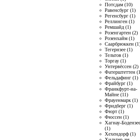
Потсдам (10)
Равенсбург (1)
Регенсбург (1)
Реллинген (1)
Ремшайд (1)
Розенгартен (2)
Розенхайм (1)
Саарбрюккен (1
Тегернзее (1)
Тельтов (1)
Торгау (1)
Унтервёссен (2)
Фатерштеттен (1
Фельдафинг (1)
Фрайбург (1)
Франкфурт-на-
Майне (11)
Фрауенмарк (1)
Фридберг (1)
Фюрт (1)
Фюссен (1)
Хагнау-Бодензе
(1)
Хехендорф (1)
Хильтер-ам-