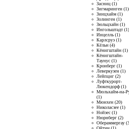
Засниц (1)
Зигмаринген (1)
Зинцхайм (1)
Золинген (1)
Зюльцхайн (1)
Ингольштадт (1
Инцелль (1)
Карлсруэ (1)
Кёльн (4)
Кёнигштайн (1)
Кёнигштайн-
Таунус (1)
Кронберг (1)
Леверкузен (1)
Лейпциг (2)
Луфткурорт-
Люкендорф (1)
Мюльхайм-на-Р
(1)
Мюнхен (20)
Николасзее (1)
Нойзес (1)
Нюрнберг (2)
Обераммергау (3
Ойтин (1)