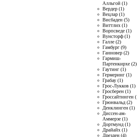
Алльгой (1)
Вердер (1)
Вецлар (1)
Висбаден (5)
Виттлих (1)
Ворпсведе (1)
Вунсторф (1)
Галле (2)
Гамбург (9)
Ганновер (2)
Гармиш-
Партенкирхе (2)
Гаутинг (1)
Гермеринг (1)
Грабау (1)
Грос-Лукков (1)
Гросберен (1)
Гроссайтинген (
Грюнвальд (2)
Денклинген (1)
Диссен-ам-
Аммерзе (1)
Дортмунд (1)
Драйайх (1)
Дрезден (4)