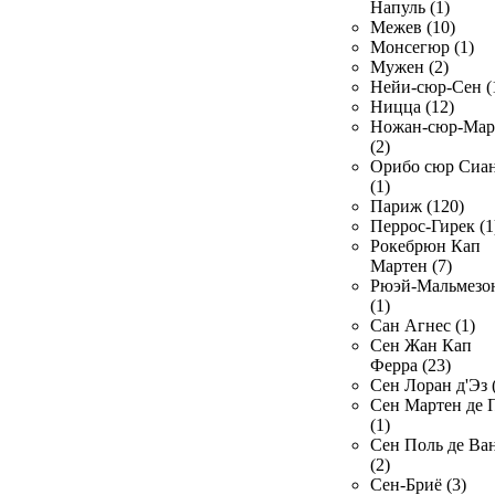
Напуль (1)
Межев (10)
Монсегюр (1)
Мужен (2)
Нейи-сюр-Сен (
Ницца (12)
Ножан-сюр-Ма
(2)
Орибо сюр Сиа
(1)
Париж (120)
Перрос-Гирек (1
Рокебрюн Кап
Мартен (7)
Рюэй-Мальмезо
(1)
Сан Агнес (1)
Сен Жан Кап
Ферра (23)
Сен Лоран д'Эз 
Сен Мартен де 
(1)
Сен Поль де Ва
(2)
Сен-Бриё (3)