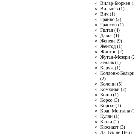
Вилар-Бюркен (
Вильнёв (1)
Вич (1)
Гранво (2)
Грансон (1)
Гштад (4)
Давос (1)
Женева (9)
Жентод (1)
Жингэн (2)
Жутан-Мезери (
Зеналь (1)
Каруж (1)
Коллонж-Бельр
(2)
Колони (5)
Комюньи (2)
Конш (1)
Корсо (3)
Корсье (1)
Кран Монтана (
Кулли (1)
Кюли (1)
Кюснахт (3)
Ла Тур-де-Пей (