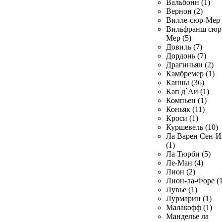
Вальбонн (1)
Вернон (2)
Вилле-сюр-Мер 
Вильфранш сюр
Мер (5)
Довиль (7)
Дордонь (7)
Драгиньян (2)
Камбремер (1)
Канны (36)
Кап д`Аи (1)
Компьен (1)
Коньяк (11)
Кроси (1)
Куршевель (10)
Ла Варен Сен-И
(1)
Ла Тюрби (5)
Ле-Ман (4)
Лион (2)
Лион-ла-Форе (1
Лувье (1)
Лурмарин (1)
Малакофф (1)
Манделье ла