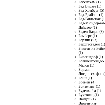
Бабенсхам (1)
Бад Висзее (1)
Бад Хомбург (5)
Бад-Брайзиг (1)
Бад-Вильснак (1
Бад-Мюндер-ам
Дайстер (1)
Баден-Баден (8)
Бамберг (1)
Берлин (53)
Берхтесгаден (1)
Бинген-на-Рейн
(1)
Биссендорф (1)
Бланкенфельде-
Малов (1)
Бодман-
Людвигсхафен (
Бонн (1)
Бремен (4)
Бризеланг (1)
Буденхайм (1)
Бухгольц (1)
Вайден (1)
Ванген-им-