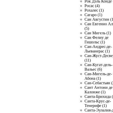
Рок Дэль Конде 
Росас (4)
Рохалес (1)
Сагаро (1)
Сан Августин (1
Сан Евгенио Ал
(5)
Сан Мигель (1)
Сан Фелиу де
Гишольс (1)
Сан-Андрес-де-
Льеванерас (1)
Сан-Жуст-Десве
(11)
Сан-Кугат-дель-
Вальес (6)
Сан-Мигель-де-
Абона (1)
Сан-Себастьян (
Сант Антони де
Калонже (1)
Санта-Брихида (
Санта-Крус-де-
Тенерифе (1)
Санта-Эулалия-д