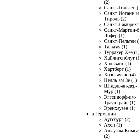
(2)
Санкт-Гильген (
Санкт-Иоганн-и
Тироль (2)
Санкт-Ламбрехт 
Санкт-Мартин-б
Лофер (1)
Санкт-Пёльтен (
Тальгау (1)
Туррахер Хёэ (1
Хайлигенблут (
Хальванг (1)
Хартберг (1)
Хоэнтауэрн (4)
Целль-ам-Зе (1)
Штадль-ан-дер-
Мур (1)
Эггендорф-им-
Траункрайс (1)
Эренхаузен (1)
в Германии
Аугсбург (2)
Ахен (1)
Ашау-им-Кимга
(2)