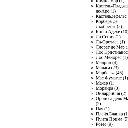
Кампоамор (1)
Кастель-Пладжа
де-Аро (1)
Кастельдефельс 
Корбера-де-
Льобрегат (2)
Коста Адехе (10
Ла Сения (1)
Ла-Оротава (1)
Ллорет де Мар (
Лос Кристианос 
Лос Менорес (1)
Мадрид (4)
Малага (23)
Марбелья (46)
Мас Фуматас (1)
Мачер (1)
Морайра (3)
Ондаррибия (2)
Оропеса дель М
(2)
Пау (1)
Плайя Бланка (1
Пунта Прима (5
Розес (9)