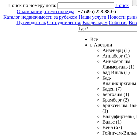
Поиск по номеру лота:
Поиск
О компании, схема проезда
| +7 (495) 258-88-66
Каталог недвижимости за рубежом
Наши услуги
Новости рын
Путеводитель
Сотрудничество
Владельцам
События
Виз
Все
в Австрии
Айзенэрц (1)
Аннаберг (1)
Аннаберг-им-
Ламмерталь (1)
Бад Ишль (1)
Бад-
Клайнкирхгайм 
Баден (7)
Бергхайм (1)
Брамберг (2)
Бриксен-им-Тал
(1)
Вальдфиртель (1
Вальс (1)
Вена (67)
Гойнг-ам-Вильд