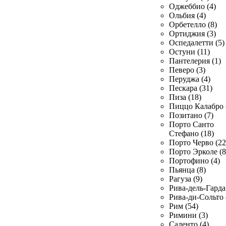
Оджеббио (4)
Ольбия (4)
Орбетелло (8)
Ортиджия (3)
Оспедалетти (5)
Остуни (11)
Пантелерия (1)
Певеро (3)
Перуджа (4)
Пескара (31)
Пиза (18)
Пиццо Калабро 
Позитано (7)
Порто Санто
Стефано (18)
Порто Черво (22
Порто Эрколе (8
Портофино (4)
Пьянца (8)
Рагуза (9)
Рива-дель-Гарда 
Рива-ди-Сольто 
Рим (54)
Римини (3)
Саленто (4)