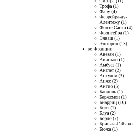
Синтра (11)
Трофа (1)
Фару (4)
Феррейра-ду-
Алентежу (1)
Фонте Санта (4)
Фронтейра (1)
Элваш (1)
Эшторил (13)
во Франции
Авезан (1)
Авиньон (1)
Амбуаз (1)
Англет (2)
Ангулем (3)
Анже (2)
Антиб (5)
Бандоль (1)
Баржемон (1)
Биарриц (16)
Биот (1)
Блуа (2)
Бордо (7)
Брив-ла-Гайярд 
Бюжа (1)