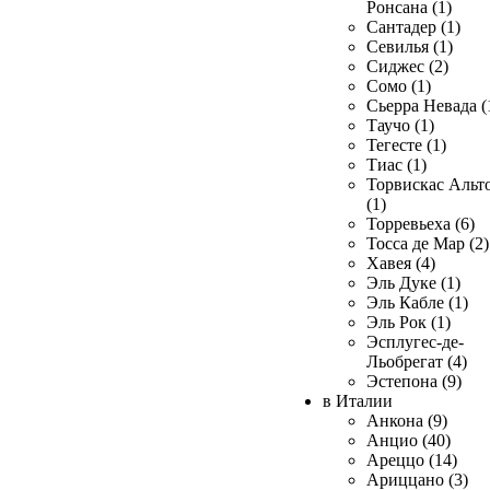
Ронсана (1)
Сантадер (1)
Севилья (1)
Сиджес (2)
Сомо (1)
Сьерра Невада (
Таучо (1)
Тегесте (1)
Тиас (1)
Торвискас Альт
(1)
Торревьеха (6)
Тосса де Мар (2)
Хавея (4)
Эль Дуке (1)
Эль Кабле (1)
Эль Рок (1)
Эсплугес-де-
Льобрегат (4)
Эстепона (9)
в Италии
Анкона (9)
Анцио (40)
Ареццо (14)
Ариццано (3)