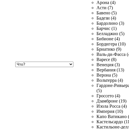
Арона (4)
Асти (7)
Бавено (5)
Бадези (4)
Бардолино (3)
Барчис (1)
Белладжио (5)
Бибионе (4)
Бордигера (10)
Бриатико (9)
Валь-ди-Фасса (
Варесе (8)
Хочу
Венеция (3)
купить
Вербания (13)
Верона (5)
Вольтерра (4)
Гардоне-Ривьер
(5)
Гроссето (4)
Дзамброне (19)
Изола Росса (4)
Империя (10)
Капо Ватикано (
Кастельсардо (1
Кастильоне-делл