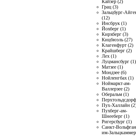
Кайзер (2)
Грац (3)
Зальцбург-Айге
(12)
Инсбрук (1)
Йохберг (1)
Кирхберг (3)
Кицбюэль (27)
Клагенфурт (2)
Крайшберг (2)
Лех (1)
Луцмансбург (1)
Матзее (1)
Мондзее (6)
Нойленгбах (1)
Ноймаркт-ам-
Валлерзее (2)
Оберальм (1)
Перхтольдсдорф
Пух-Халлайн (2
Пухберг-ам-
Шнееберг (1)
Ригерсбург (1)
Санкт-Вольфган
им-Зальцкаммер