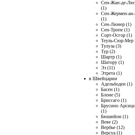
Сен-Жан-де-Лю
(1)
Сен-Жермен-ан
(1)
Сен-Люнер (1)
Сен-Тропе (1)
Сорт-Осгор (1)
Теуль-Сюр-Мер 
Тулуза (3)
Тур (2)
Шартр (1)
Шатору (1)
Эз (11)
Этрета (1)
в Швейцарии
Адельбоден (1)
Басен (1)
Блоне (5)
Бриссаго (1)
Брусино Арсиц
(1)
Бюшийон (1)
Веве (2)
Вербье (12)
Версуа (1)