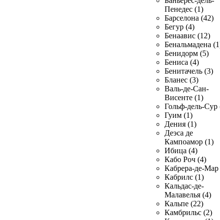
Баньерес-дель-
Пенедес (1)
Барселона (42)
Бегур (4)
Бенаавис (12)
Бенальмадена (1
Бенидорм (5)
Бениса (4)
Бенитачель (3)
Бланес (3)
Валь-де-Сан-
Висенте (1)
Гольф-дель-Сур 
Гуим (1)
Дения (1)
Деэса де
Кампоамор (1)
Ибица (4)
Кабо Роч (4)
Кабрера-де-Мар 
Кабрилс (1)
Кальдас-де-
Малавелья (4)
Кальпе (22)
Камбрильс (2)