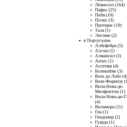
Лимассол (164)
Пафос (25)
Пейя (10)
Полис (3)
Протарас (19)
Тала (1)
Энгоми (2)
в Португалии
Албуфейра (5)
Алгош (1)
Алмансил (3)
Анхос (1)
Асотеяш (4)
Боликейме (3)
Вале до Лобо (4
Вале-Формозу (
Вила-Нова-де-
Милфонтеш (1)
Вила-Нова-ди-Г
(4)
Виламора (11)
Гиа (1)
Гондомар (2)
Гуарда (1)