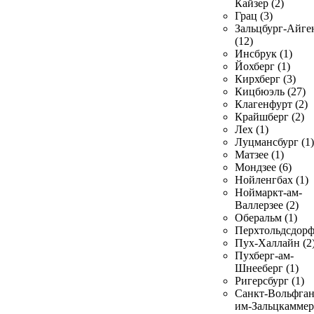
Кайзер (2)
Грац (3)
Зальцбург-Айге
(12)
Инсбрук (1)
Йохберг (1)
Кирхберг (3)
Кицбюэль (27)
Клагенфурт (2)
Крайшберг (2)
Лех (1)
Луцмансбург (1)
Матзее (1)
Мондзее (6)
Нойленгбах (1)
Ноймаркт-ам-
Валлерзее (2)
Оберальм (1)
Перхтольдсдорф
Пух-Халлайн (2
Пухберг-ам-
Шнееберг (1)
Ригерсбург (1)
Санкт-Вольфган
им-Зальцкаммер