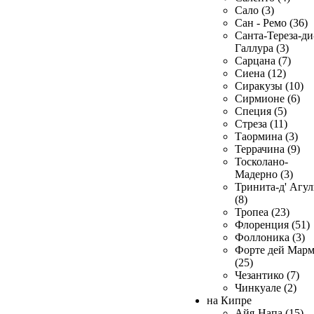
Сало (3)
Сан - Ремо (36)
Санта-Тереза-ди
Галлура (3)
Сарцана (7)
Сиена (12)
Сиракузы (10)
Сирмионе (6)
Специя (5)
Стреза (11)
Таормина (3)
Террачина (9)
Тосколано-
Мадерно (3)
Тринита-д' Агул
(8)
Тропеа (23)
Флоренция (51)
Фоллоника (3)
Форте дей Мар
(25)
Чезантико (7)
Чинкуале (2)
на Кипре
Айя-Напа (15)