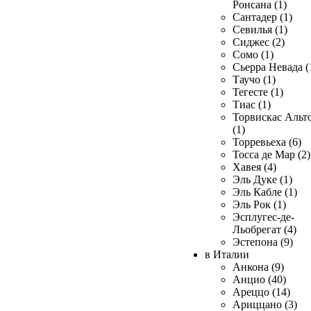
Ронсана (1)
Сантадер (1)
Севилья (1)
Сиджес (2)
Сомо (1)
Сьерра Невада (
Таучо (1)
Тегесте (1)
Тиас (1)
Торвискас Альт
(1)
Торревьеха (6)
Тосса де Мар (2)
Хавея (4)
Эль Дуке (1)
Эль Кабле (1)
Эль Рок (1)
Эсплугес-де-
Льобрегат (4)
Эстепона (9)
в Италии
Анкона (9)
Анцио (40)
Ареццо (14)
Ариццано (3)