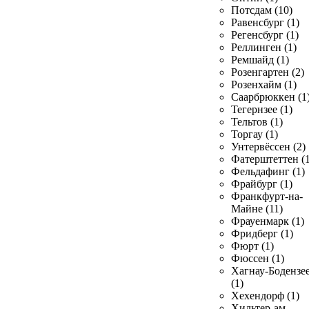
Потсдам (10)
Равенсбург (1)
Регенсбург (1)
Реллинген (1)
Ремшайд (1)
Розенгартен (2)
Розенхайм (1)
Саарбрюккен (1
Тегернзее (1)
Тельтов (1)
Торгау (1)
Унтервёссен (2)
Фатерштеттен (1
Фельдафинг (1)
Фрайбург (1)
Франкфурт-на-
Майне (11)
Фрауенмарк (1)
Фридберг (1)
Фюрт (1)
Фюссен (1)
Хагнау-Бодензе
(1)
Хехендорф (1)
Хильтер-ам-