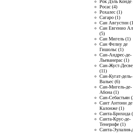
Рок Дэль Конде 
Росас (4)
Рохалес (1)
Сагаро (1)
Сан Августин (1
Сан Евгенио Ал
(5)
Сан Мигель (1)
Сан Фелиу де
Гишольс (1)
Сан-Андрес-де-
Льеванерас (1)
Сан-Жуст-Десве
(11)
Сан-Кугат-дель-
Вальес (6)
Сан-Мигель-де-
Абона (1)
Сан-Себастьян (
Сант Антони де
Калонже (1)
Санта-Брихида (
Санта-Крус-де-
Тенерифе (1)
Санта-Эулалия-д