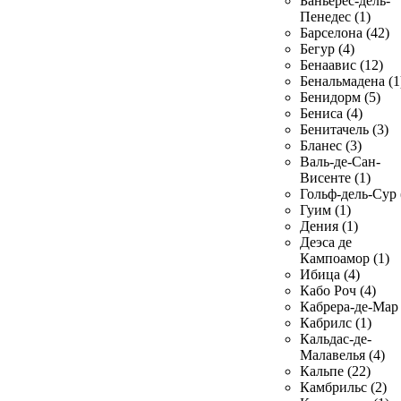
Баньерес-дель-
Пенедес (1)
Барселона (42)
Бегур (4)
Бенаавис (12)
Бенальмадена (1
Бенидорм (5)
Бениса (4)
Бенитачель (3)
Бланес (3)
Валь-де-Сан-
Висенте (1)
Гольф-дель-Сур 
Гуим (1)
Дения (1)
Деэса де
Кампоамор (1)
Ибица (4)
Кабо Роч (4)
Кабрера-де-Мар 
Кабрилс (1)
Кальдас-де-
Малавелья (4)
Кальпе (22)
Камбрильс (2)