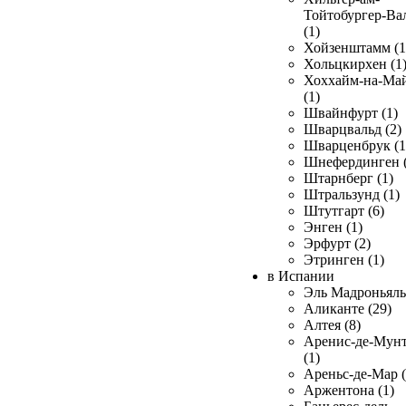
Тойтобургер-Ва
(1)
Хойзенштамм (1
Хольцкирхен (1
Хоххайм-на-Ма
(1)
Швайнфурт (1)
Шварцвальд (2)
Шварценбрук (1
Шнефердинген (
Штарнберг (1)
Штральзунд (1)
Штутгарт (6)
Энген (1)
Эрфурт (2)
Этринген (1)
в Испании
Эль Мадроньяль 
Аликанте (29)
Алтея (8)
Аренис-де-Мун
(1)
Ареньс-де-Мар (
Аржентона (1)