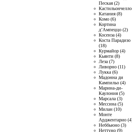
Пеская (2)
Кастильончелло 
Катания (8)
Комо (6)
Кортина
д’Ампеццо (2)
Косенза (4)
Коста Парадизо
(18)
Курмайор (4)
Кьянти (8)
Леза (7)
Ливорно (11)
Лукка (6)
Мадонна ди
Кампильо (4)
Марина-ди-
Каулония (5)
Марсала (3)
Мессина (5)
Милан (10)
Монте
Арджентарио (4
Неббьюно (3)
Неттуно (9)