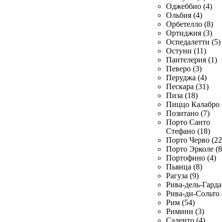
Оджеббио (4)
Ольбия (4)
Орбетелло (8)
Ортиджия (3)
Оспедалетти (5)
Остуни (11)
Пантелерия (1)
Певеро (3)
Перуджа (4)
Пескара (31)
Пиза (18)
Пиццо Калабро 
Позитано (7)
Порто Санто
Стефано (18)
Порто Черво (22
Порто Эрколе (8
Портофино (4)
Пьянца (8)
Рагуза (9)
Рива-дель-Гарда 
Рива-ди-Сольто 
Рим (54)
Римини (3)
Саленто (4)