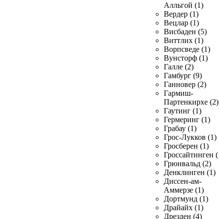
Алльгой (1)
Вердер (1)
Вецлар (1)
Висбаден (5)
Виттлих (1)
Ворпсведе (1)
Вунсторф (1)
Галле (2)
Гамбург (9)
Ганновер (2)
Гармиш-
Партенкирхе (2)
Гаутинг (1)
Гермеринг (1)
Грабау (1)
Грос-Лукков (1)
Гросберен (1)
Гроссайтинген (
Грюнвальд (2)
Денклинген (1)
Диссен-ам-
Аммерзе (1)
Дортмунд (1)
Драйайх (1)
Дрезден (4)