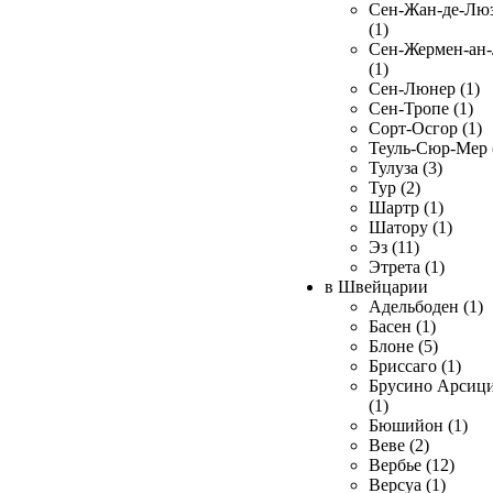
Сен-Жан-де-Лю
(1)
Сен-Жермен-ан
(1)
Сен-Люнер (1)
Сен-Тропе (1)
Сорт-Осгор (1)
Теуль-Сюр-Мер 
Тулуза (3)
Тур (2)
Шартр (1)
Шатору (1)
Эз (11)
Этрета (1)
в Швейцарии
Адельбоден (1)
Басен (1)
Блоне (5)
Бриссаго (1)
Брусино Арсиц
(1)
Бюшийон (1)
Веве (2)
Вербье (12)
Версуа (1)