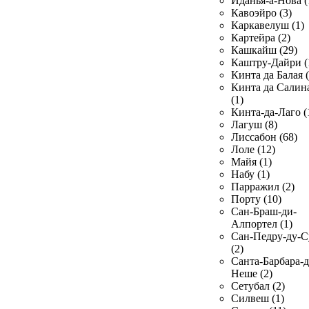
Иданья-а-Нова (
Кавоэйро (3)
Каркавелуш (1)
Картейра (2)
Кашкайш (29)
Каштру-Дайри (
Кинта да Балая (
Кинта да Салин
(1)
Кинта-да-Лаго (
Лагуш (8)
Лиссабон (68)
Лоле (12)
Майя (1)
Набу (1)
Парражил (2)
Порту (10)
Сан-Браш-ди-
Алпортел (1)
Сан-Педру-ду-С
(2)
Санта-Барбара-д
Неше (2)
Сетубал (2)
Силвеш (1)