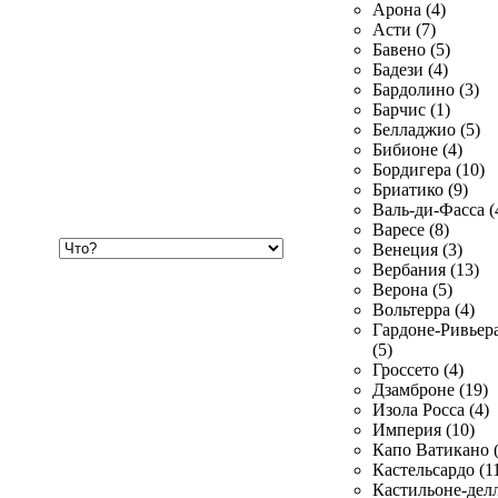
Арона (4)
Асти (7)
Бавено (5)
Бадези (4)
Бардолино (3)
Барчис (1)
Белладжио (5)
Бибионе (4)
Бордигера (10)
Бриатико (9)
Валь-ди-Фасса (
Варесе (8)
Хочу
Венеция (3)
купить
Вербания (13)
Верона (5)
Вольтерра (4)
Гардоне-Ривьер
(5)
Гроссето (4)
Дзамброне (19)
Изола Росса (4)
Империя (10)
Капо Ватикано (
Кастельсардо (1
Кастильоне-делл