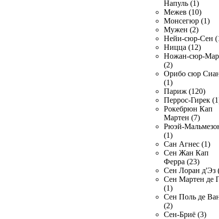
Напуль (1)
Межев (10)
Монсегюр (1)
Мужен (2)
Нейи-сюр-Сен (
Ницца (12)
Ножан-сюр-Ма
(2)
Орибо сюр Сиа
(1)
Париж (120)
Перрос-Гирек (1
Рокебрюн Кап
Мартен (7)
Рюэй-Мальмезо
(1)
Сан Агнес (1)
Сен Жан Кап
Ферра (23)
Сен Лоран д'Эз 
Сен Мартен де 
(1)
Сен Поль де Ва
(2)
Сен-Бриё (3)