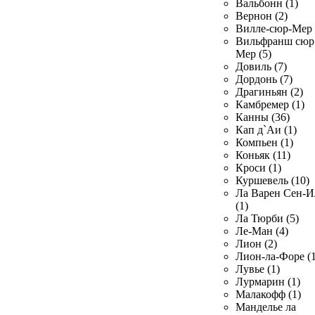
Вальбонн (1)
Вернон (2)
Вилле-сюр-Мер 
Вильфранш сюр
Мер (5)
Довиль (7)
Дордонь (7)
Драгиньян (2)
Камбремер (1)
Канны (36)
Кап д`Аи (1)
Компьен (1)
Коньяк (11)
Кроси (1)
Куршевель (10)
Ла Варен Сен-И
(1)
Ла Тюрби (5)
Ле-Ман (4)
Лион (2)
Лион-ла-Форе (1
Лувье (1)
Лурмарин (1)
Малакофф (1)
Манделье ла