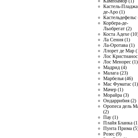
Кампоамор (1)
Кастель-Пладжа
де-Аро (1)
Кастельдефельс 
Корбера-де-
Льобрегат (2)
Коста Адехе (10
Ла Сения (1)
Ла-Оротава (1)
Ллорет де Мар (
Лос Кристианос 
Лос Менорес (1)
Мадрид (4)
Малага (23)
Марбелья (46)
Мас Фуматас (1)
Мачер (1)
Морайра (3)
Ондаррибия (2)
Оропеса дель М
(2)
Пау (1)
Плайя Бланка (1
Пунта Прима (5
Розес (9)