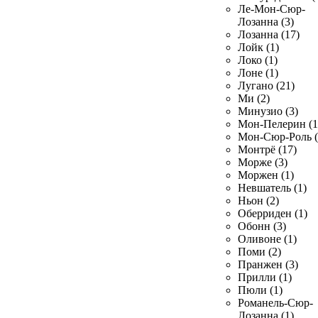
Ле-Мон-Сюр-
Лозанна (3)
Лозанна (17)
Лойк (1)
Локо (1)
Лоне (1)
Лугано (21)
Ми (2)
Минузио (3)
Мон-Пелерин (1
Мон-Сюр-Роль (
Монтрё (17)
Морже (3)
Моржен (1)
Невшатель (1)
Ньон (2)
Оберриден (1)
Обонн (3)
Оливоне (1)
Поми (2)
Пранжен (3)
Прилли (1)
Пюли (1)
Романель-Сюр-
Лозанна (1)