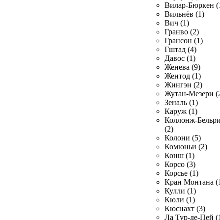
Вилар-Бюркен (
Вильнёв (1)
Вич (1)
Гранво (2)
Грансон (1)
Гштад (4)
Давос (1)
Женева (9)
Жентод (1)
Жингэн (2)
Жутан-Мезери (
Зеналь (1)
Каруж (1)
Коллонж-Бельр
(2)
Колони (5)
Комюньи (2)
Конш (1)
Корсо (3)
Корсье (1)
Кран Монтана (
Кулли (1)
Кюли (1)
Кюснахт (3)
Ла Тур-де-Пей (