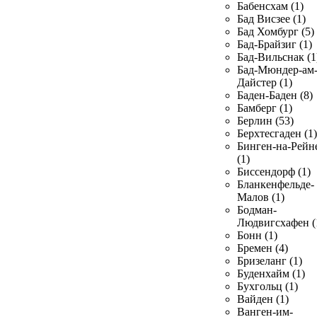
Бабенсхам (1)
Бад Висзее (1)
Бад Хомбург (5)
Бад-Брайзиг (1)
Бад-Вильснак (1
Бад-Мюндер-ам
Дайстер (1)
Баден-Баден (8)
Бамберг (1)
Берлин (53)
Берхтесгаден (1)
Бинген-на-Рейн
(1)
Биссендорф (1)
Бланкенфельде-
Малов (1)
Бодман-
Людвигсхафен (
Бонн (1)
Бремен (4)
Бризеланг (1)
Буденхайм (1)
Бухгольц (1)
Вайден (1)
Ванген-им-