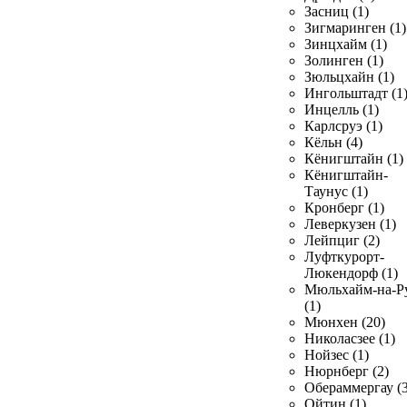
Засниц (1)
Зигмаринген (1)
Зинцхайм (1)
Золинген (1)
Зюльцхайн (1)
Ингольштадт (1
Инцелль (1)
Карлсруэ (1)
Кёльн (4)
Кёнигштайн (1)
Кёнигштайн-
Таунус (1)
Кронберг (1)
Леверкузен (1)
Лейпциг (2)
Луфткурорт-
Люкендорф (1)
Мюльхайм-на-Р
(1)
Мюнхен (20)
Николасзее (1)
Нойзес (1)
Нюрнберг (2)
Обераммергау (3
Ойтин (1)