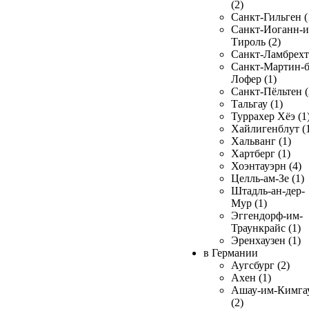
(2)
Санкт-Гильген (
Санкт-Иоганн-и
Тироль (2)
Санкт-Ламбрехт 
Санкт-Мартин-б
Лофер (1)
Санкт-Пёльтен (
Тальгау (1)
Туррахер Хёэ (1
Хайлигенблут (
Хальванг (1)
Хартберг (1)
Хоэнтауэрн (4)
Целль-ам-Зе (1)
Штадль-ан-дер-
Мур (1)
Эггендорф-им-
Траункрайс (1)
Эренхаузен (1)
в Германии
Аугсбург (2)
Ахен (1)
Ашау-им-Кимга
(2)