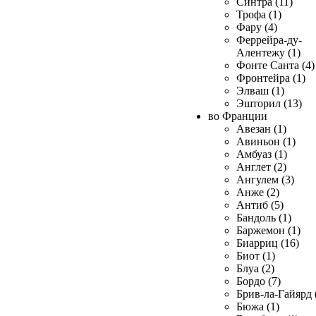
Синтра (11)
Трофа (1)
Фару (4)
Феррейра-ду-
Алентежу (1)
Фонте Санта (4)
Фронтейра (1)
Элваш (1)
Эшторил (13)
во Франции
Авезан (1)
Авиньон (1)
Амбуаз (1)
Англет (2)
Ангулем (3)
Анже (2)
Антиб (5)
Бандоль (1)
Баржемон (1)
Биарриц (16)
Биот (1)
Блуа (2)
Бордо (7)
Брив-ла-Гайярд 
Бюжа (1)