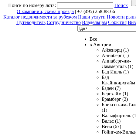
Поиск по номеру лота:
Поиск
О компании, схема проезда
| +7 (495) 258-88-66
Каталог недвижимости за рубежом
Наши услуги
Новости рын
Путеводитель
Сотрудничество
Владельцам
События
Виз
Все
в Австрии
Айзенэрц (1)
Аннаберг (1)
Аннаберг-им-
Ламмерталь (1)
Бад Ишль (1)
Бад-
Клайнкирхгайм 
Баден (7)
Бергхайм (1)
Брамберг (2)
Бриксен-им-Тал
(1)
Вальдфиртель (1
Вальс (1)
Вена (67)
Гойнг-ам-Вильд