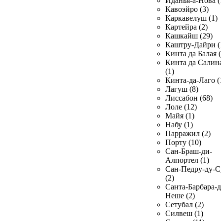
Иданья-а-Нова (
Кавоэйро (3)
Каркавелуш (1)
Картейра (2)
Кашкайш (29)
Каштру-Дайри (
Кинта да Балая (
Кинта да Салин
(1)
Кинта-да-Лаго (
Лагуш (8)
Лиссабон (68)
Лоле (12)
Майя (1)
Набу (1)
Парражил (2)
Порту (10)
Сан-Браш-ди-
Алпортел (1)
Сан-Педру-ду-С
(2)
Санта-Барбара-д
Неше (2)
Сетубал (2)
Силвеш (1)