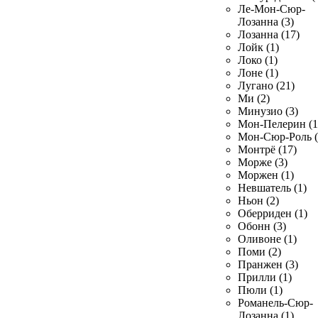
Ле-Мон-Сюр-
Лозанна (3)
Лозанна (17)
Лойк (1)
Локо (1)
Лоне (1)
Лугано (21)
Ми (2)
Минузио (3)
Мон-Пелерин (1
Мон-Сюр-Роль (
Монтрё (17)
Морже (3)
Моржен (1)
Невшатель (1)
Ньон (2)
Оберриден (1)
Обонн (3)
Оливоне (1)
Поми (2)
Пранжен (3)
Прилли (1)
Пюли (1)
Романель-Сюр-
Лозанна (1)