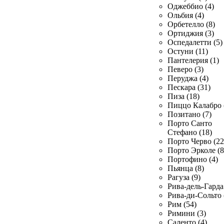
Оджеббио (4)
Ольбия (4)
Орбетелло (8)
Ортиджия (3)
Оспедалетти (5)
Остуни (11)
Пантелерия (1)
Певеро (3)
Перуджа (4)
Пескара (31)
Пиза (18)
Пиццо Калабро 
Позитано (7)
Порто Санто
Стефано (18)
Порто Черво (22
Порто Эрколе (8
Портофино (4)
Пьянца (8)
Рагуза (9)
Рива-дель-Гарда 
Рива-ди-Сольто 
Рим (54)
Римини (3)
Саленто (4)