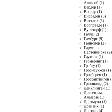
Алльгой (1)
Вердер (1)
Вецлар (1)
Висбаден (5)
Виттлих (1)
Ворпсведе (1)
Вунсторф (1)
Галле (2)
Гамбург (9)
Ганновер (2)
Гармиш-
Партенкирхе (2)
Гаутинг (1)
Гермеринг (1)
Грабау (1)
Грос-Лукков (1)
Гросберен (1)
Гроссайтинген (
Грюнвальд (2)
Денклинген (1)
Диссен-ам-
Аммерзе (1)
Дортмунд (1)
Драйайх (1)
Дрезден (4)