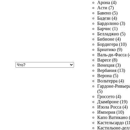
Арона (4)
Асти (7)
Бавено (5)
Бадези (4)
Бардолино (3)
Барчис (1)
Белладжио (5)
Бибионе (4)
Бордигера (10)
Бриатико (9)
Валь-ди-Фасса (
Варесе (8)
Хочу
Венеция (3)
купить
Вербания (13)
Верона (5)
Вольтерра (4)
Гардоне-Ривьер
(5)
Гроссето (4)
Дзамброне (19)
Изола Росса (4)
Империя (10)
Капо Ватикано (
Кастельсардо (1
Кастильоне-делл