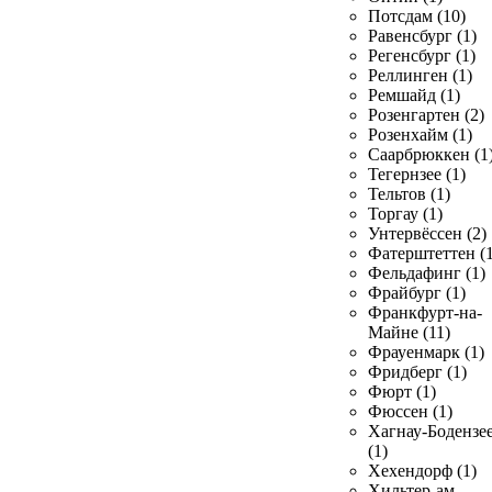
Потсдам (10)
Равенсбург (1)
Регенсбург (1)
Реллинген (1)
Ремшайд (1)
Розенгартен (2)
Розенхайм (1)
Саарбрюккен (1
Тегернзее (1)
Тельтов (1)
Торгау (1)
Унтервёссен (2)
Фатерштеттен (1
Фельдафинг (1)
Фрайбург (1)
Франкфурт-на-
Майне (11)
Фрауенмарк (1)
Фридберг (1)
Фюрт (1)
Фюссен (1)
Хагнау-Бодензе
(1)
Хехендорф (1)
Хильтер-ам-