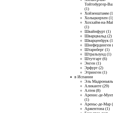
Тойтобургер-Ва
(1)
Хойзенштамм (1
Хольцкирхен (1
Хоххайм-на-Ма
(1)
Швайнфурт (1)
Шварцвальд (2)
Шварценбрук (1
Шнефердинген (
Штарнберг (1)
Штральзунд (1)
Штутгарт (6)
Энген (1)
Эрфурт (2)
Этринген (1)
в Испании
Эль Мадроньяль 
Аликанте (29)
Алтея (8)
Аренис-де-Мун
(1)
Ареньс-де-Мар (
Аржентона (1)