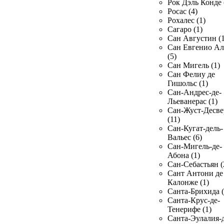
Рок Дэль Конде 
Росас (4)
Рохалес (1)
Сагаро (1)
Сан Августин (1
Сан Евгенио Ал
(5)
Сан Мигель (1)
Сан Фелиу де
Гишольс (1)
Сан-Андрес-де-
Льеванерас (1)
Сан-Жуст-Десве
(11)
Сан-Кугат-дель-
Вальес (6)
Сан-Мигель-де-
Абона (1)
Сан-Себастьян (
Сант Антони де
Калонже (1)
Санта-Брихида (
Санта-Крус-де-
Тенерифе (1)
Санта-Эулалия-д