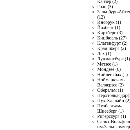
Кайзер (2)
Грац (3)
Зальцбург-Айге
(12)
Инсбрук (1)
Йохберг (1)
Кирхберг (3)
Кицбюэль (27)
Клагенфурт (2)
Крайшберг (2)
Лех (1)
Луцмансбург (1)
Матзее (1)
Мондзее (6)
Нойленгбах (1)
Ноймаркт-ам-
Валлерзее (2)
Оберальм (1)
Перхтольдсдорф
Пух-Халлайн (2
Пухберг-ам-
Шнееберг (1)
Ригерсбург (1)
Санкт-Вольфган
им-Зальцкаммер