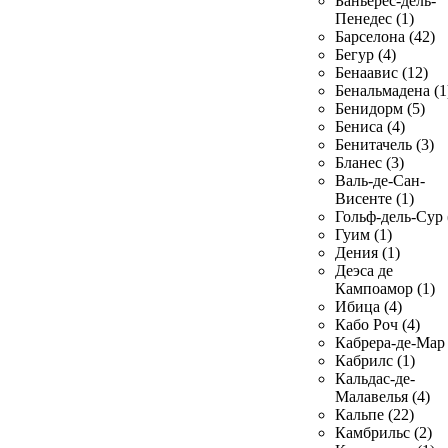
Баньерес-дель-
Пенедес (1)
Барселона (42)
Бегур (4)
Бенаавис (12)
Бенальмадена (1
Бенидорм (5)
Бениса (4)
Бенитачель (3)
Бланес (3)
Валь-де-Сан-
Висенте (1)
Гольф-дель-Сур 
Гуим (1)
Дения (1)
Деэса де
Кампоамор (1)
Ибица (4)
Кабо Роч (4)
Кабрера-де-Мар 
Кабрилс (1)
Кальдас-де-
Малавелья (4)
Кальпе (22)
Камбрильс (2)