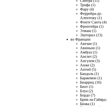
Синтра (11)
Трофа (1)
Фару (4)
Феррейра-ду-
Алентежу (1)
Фонте Санта (4)
Фронтейра (1)
Элваш (1)
Эшторил (13)
во Франции
Авезан (1)
Авиньон (1)
Амбуаз (1)
Англет (2)
Ангулем (3)
Анже (2)
Антиб (5)
Бандоль (1)
Баржемон (1)
Биарриц (16)
Биот (1)
Блуа (2)
Бордо (7)
Брив-ла-Гайярд 
Бюжа (1)