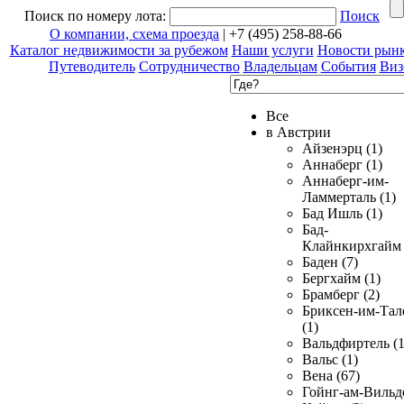
Поиск по номеру лота:
Поиск
О компании, схема проезда
| +7 (495) 258-88-66
Каталог недвижимости за рубежом
Наши услуги
Новости рын
Путеводитель
Сотрудничество
Владельцам
События
Виз
Все
в Австрии
Айзенэрц (1)
Аннаберг (1)
Аннаберг-им-
Ламмерталь (1)
Бад Ишль (1)
Бад-
Клайнкирхгайм 
Баден (7)
Бергхайм (1)
Брамберг (2)
Бриксен-им-Тал
(1)
Вальдфиртель (1
Вальс (1)
Вена (67)
Гойнг-ам-Вильд