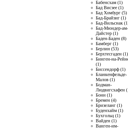
Бабенсхам (1)
Бад Висзее (1)
Бад Хомбург (5)
Бад-Брайзиг (1)
Бад-Вильснак (1
Бад-Мюндер-ам
Дайстер (1)
Баден-Баден (8)
Бамберг (1)
Берлин (53)
Берхтесгаден (1)
Бинген-на-Рейн
(1)
Биссендорф (1)
Бланкенфельде-
Малов (1)
Бодман-
Людвигсхафен (
Бонн (1)
Бремен (4)
Бризеланг (1)
Буденхайм (1)
Бухгольц (1)
Вайден (1)
Ванген-им-