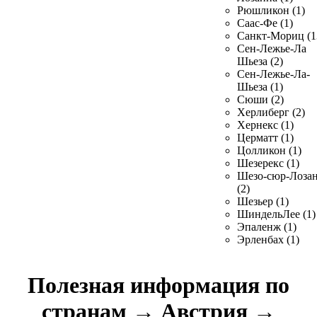
Рюшликон (1)
Саас-Фе (1)
Санкт-Мориц (1
Сен-Лежье-Ла
Шьеза (2)
Сен-Лежье-Ла-
Шьеза (1)
Сюши (2)
Херлиберг (2)
Хернекс (1)
Церматт (1)
Цолликон (1)
Шезерекс (1)
Шезо-сюр-Лоза
(2)
Шезьер (1)
ШиндельЛее (1)
Эпаленж (1)
Эрленбах (1)
Полезная информация по
странам
→
Австрия
→