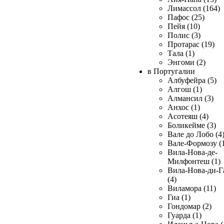
Лимассол (164)
Пафос (25)
Пейя (10)
Полис (3)
Протарас (19)
Тала (1)
Энгоми (2)
в Португалии
Албуфейра (5)
Алгош (1)
Алмансил (3)
Анхос (1)
Асотеяш (4)
Боликейме (3)
Вале до Лобо (4
Вале-Формозу (
Вила-Нова-де-
Милфонтеш (1)
Вила-Нова-ди-Г
(4)
Виламора (11)
Гиа (1)
Гондомар (2)
Гуарда (1)