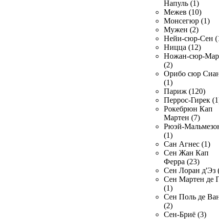
Напуль (1)
Межев (10)
Монсегюр (1)
Мужен (2)
Нейи-сюр-Сен (
Ницца (12)
Ножан-сюр-Ма
(2)
Орибо сюр Сиа
(1)
Париж (120)
Перрос-Гирек (1
Рокебрюн Кап
Мартен (7)
Рюэй-Мальмезо
(1)
Сан Агнес (1)
Сен Жан Кап
Ферра (23)
Сен Лоран д'Эз 
Сен Мартен де 
(1)
Сен Поль де Ва
(2)
Сен-Бриё (3)