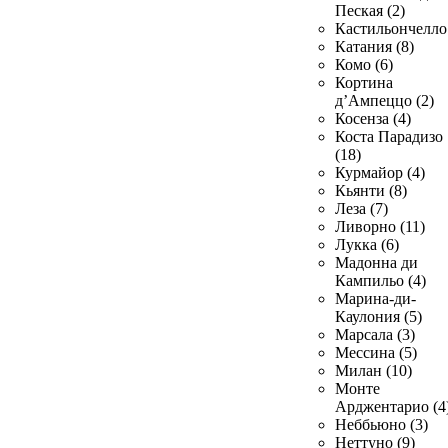
Пеская (2)
Кастильончелло 
Катания (8)
Комо (6)
Кортина
д’Ампеццо (2)
Косенза (4)
Коста Парадизо
(18)
Курмайор (4)
Кьянти (8)
Леза (7)
Ливорно (11)
Лукка (6)
Мадонна ди
Кампильо (4)
Марина-ди-
Каулония (5)
Марсала (3)
Мессина (5)
Милан (10)
Монте
Арджентарио (4
Неббьюно (3)
Неттуно (9)