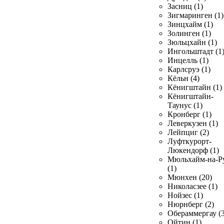
Засниц (1)
Зигмаринген (1)
Зинцхайм (1)
Золинген (1)
Зюльцхайн (1)
Ингольштадт (1
Инцелль (1)
Карлсруэ (1)
Кёльн (4)
Кёнигштайн (1)
Кёнигштайн-
Таунус (1)
Кронберг (1)
Леверкузен (1)
Лейпциг (2)
Луфткурорт-
Люкендорф (1)
Мюльхайм-на-Р
(1)
Мюнхен (20)
Николасзее (1)
Нойзес (1)
Нюрнберг (2)
Обераммергау (3
Ойтин (1)