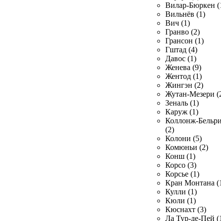
Вилар-Бюркен (
Вильнёв (1)
Вич (1)
Гранво (2)
Грансон (1)
Гштад (4)
Давос (1)
Женева (9)
Жентод (1)
Жингэн (2)
Жутан-Мезери (
Зеналь (1)
Каруж (1)
Коллонж-Бельр
(2)
Колони (5)
Комюньи (2)
Конш (1)
Корсо (3)
Корсье (1)
Кран Монтана (
Кулли (1)
Кюли (1)
Кюснахт (3)
Ла Тур-де-Пей (