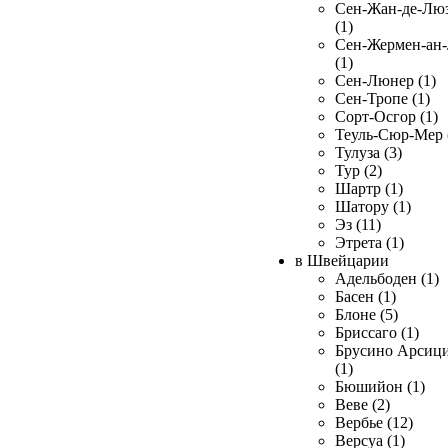
Сен-Жан-де-Лю
(1)
Сен-Жермен-ан
(1)
Сен-Люнер (1)
Сен-Тропе (1)
Сорт-Осгор (1)
Теуль-Сюр-Мер 
Тулуза (3)
Тур (2)
Шартр (1)
Шатору (1)
Эз (11)
Этрета (1)
в Швейцарии
Адельбоден (1)
Басен (1)
Блоне (5)
Бриссаго (1)
Брусино Арсиц
(1)
Бюшийон (1)
Веве (2)
Вербье (12)
Версуа (1)