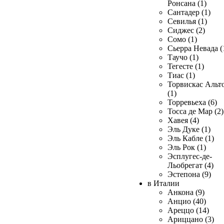
Ронсана (1)
Сантадер (1)
Севилья (1)
Сиджес (2)
Сомо (1)
Сьерра Невада (
Таучо (1)
Тегесте (1)
Тиас (1)
Торвискас Альт
(1)
Торревьеха (6)
Тосса де Мар (2)
Хавея (4)
Эль Дуке (1)
Эль Кабле (1)
Эль Рок (1)
Эсплугес-де-
Льобрегат (4)
Эстепона (9)
в Италии
Анкона (9)
Анцио (40)
Ареццо (14)
Ариццано (3)