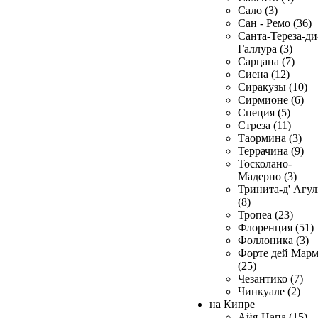
Сало (3)
Сан - Ремо (36)
Санта-Тереза-ди
Галлура (3)
Сарцана (7)
Сиена (12)
Сиракузы (10)
Сирмионе (6)
Специя (5)
Стреза (11)
Таормина (3)
Террачина (9)
Тосколано-
Мадерно (3)
Тринита-д' Агул
(8)
Тропеа (23)
Флоренция (51)
Фоллоника (3)
Форте дей Мар
(25)
Чезантико (7)
Чинкуале (2)
на Кипре
Айя-Напа (15)