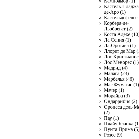
Кампоамор (1)
Кастель-Пладжа
де-Аро (1)
Кастельдефельс 
Корбера-де-
Льобрегат (2)
Коста Адехе (10
Ла Сения (1)
Ла-Оротава (1)
Ллорет де Мар (
Лос Кристианос 
Лос Менорес (1)
Мадрид (4)
Малага (23)
Марбелья (46)
Мас Фуматас (1)
Мачер (1)
Морайра (3)
Ондаррибия (2)
Оропеса дель М
(2)
Пау (1)
Плайя Бланка (1
Пунта Прима (5
Розес (9)