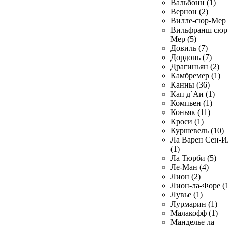
Вальбонн (1)
Вернон (2)
Вилле-сюр-Мер 
Вильфранш сюр
Мер (5)
Довиль (7)
Дордонь (7)
Драгиньян (2)
Камбремер (1)
Канны (36)
Кап д`Аи (1)
Компьен (1)
Коньяк (11)
Кроси (1)
Куршевель (10)
Ла Варен Сен-И
(1)
Ла Тюрби (5)
Ле-Ман (4)
Лион (2)
Лион-ла-Форе (1
Лувье (1)
Лурмарин (1)
Малакофф (1)
Манделье ла