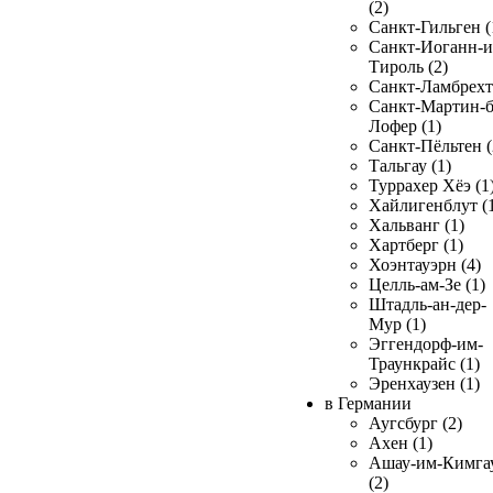
(2)
Санкт-Гильген (
Санкт-Иоганн-и
Тироль (2)
Санкт-Ламбрехт 
Санкт-Мартин-б
Лофер (1)
Санкт-Пёльтен (
Тальгау (1)
Туррахер Хёэ (1
Хайлигенблут (
Хальванг (1)
Хартберг (1)
Хоэнтауэрн (4)
Целль-ам-Зе (1)
Штадль-ан-дер-
Мур (1)
Эггендорф-им-
Траункрайс (1)
Эренхаузен (1)
в Германии
Аугсбург (2)
Ахен (1)
Ашау-им-Кимга
(2)