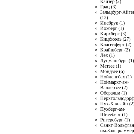
Кайзер (2)
Грац (3)
Зальцбург-Айге
(12)
Инсбрук (1)
Йохберг (1)
Кирхберг (3)
Кицбюэль (27)
Клагенфурт (2)
Крайшберг (2)
Лех (1)
Луцмансбург (1)
Матзее (1)
Мондзее (6)
Нойленгбах (1)
Ноймаркт-ам-
Валлерзее (2)
Оберальм (1)
Перхтольдсдорф
Пух-Халлайн (2
Пухберг-ам-
Шнееберг (1)
Ригерсбург (1)
Санкт-Вольфган
им-Зальцкаммер