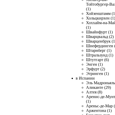
Тойтобургер-Ва
(1)
Хойзенштамм (1
Хольцкирхен (1
Хоххайм-на-Ма
(1)
Швайнфурт (1)
Шварцвальд (2)
Шварценбрук (1
Шнефердинген (
Штарнберг (1)
Штральзунд (1)
Штутгарт (6)
Энген (1)
Эрфурт (2)
Этринген (1)
в Испании
Эль Мадроньяль 
Аликанте (29)
Алтея (8)
Аренис-де-Мун
(1)
Ареньс-де-Мар (
Аржентона (1)