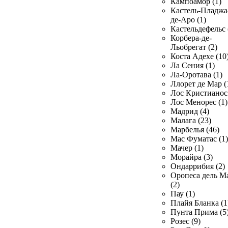
Кампоамор (1)
Кастель-Пладжа
де-Аро (1)
Кастельдефельс 
Корбера-де-
Льобрегат (2)
Коста Адехе (10
Ла Сения (1)
Ла-Оротава (1)
Ллорет де Мар (
Лос Кристианос 
Лос Менорес (1)
Мадрид (4)
Малага (23)
Марбелья (46)
Мас Фуматас (1)
Мачер (1)
Морайра (3)
Ондаррибия (2)
Оропеса дель М
(2)
Пау (1)
Плайя Бланка (1
Пунта Прима (5
Розес (9)