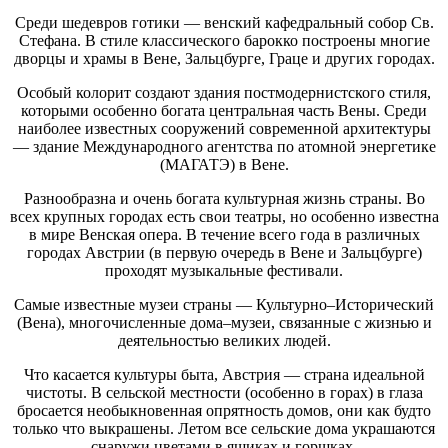
Среди шедевров готики — венский кафедральный собор Св.
Стефана. В стиле классического барокко построены многие
дворцы и храмы в Вене, Зальцбурге, Граце и других городах.
Особый колорит создают здания постмодернистского стиля,
которыми особенно богата центральная часть Вены. Среди
наиболее известных сооружений современной архитектуры
— здание Международного агентства по атомной энергетике
(МАГАТЭ) в Вене.
Разнообразна и очень богата культурная жизнь страны. Во
всех крупных городах есть свои театры, но особенно известна
в мире Венская опера. В течение всего года в различных
городах Австрии (в первую очередь в Вене и Зальцбурге)
проходят музыкальные фестивали.
Самые известные музеи страны — Культурно–Исторический
(Вена), многочисленные дома–музеи, связанные с жизнью и
деятельностью великих людей.
Что касается культуры быта, Австрия — страна идеальной
чистоты. В сельской местности (особенно в горах) в глаза
бросается необыкновенная опрятность домов, они как будто
только что выкрашены. Летом все сельские дома украшаются
снаружи цветами в ящиках и горшках.