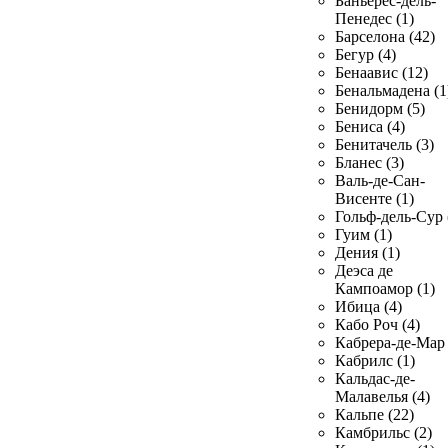
Баньерес-дель-
Пенедес (1)
Барселона (42)
Бегур (4)
Бенаавис (12)
Бенальмадена (1
Бенидорм (5)
Бениса (4)
Бенитачель (3)
Бланес (3)
Валь-де-Сан-
Висенте (1)
Гольф-дель-Сур 
Гуим (1)
Дения (1)
Деэса де
Кампоамор (1)
Ибица (4)
Кабо Роч (4)
Кабрера-де-Мар 
Кабрилс (1)
Кальдас-де-
Малавелья (4)
Кальпе (22)
Камбрильс (2)