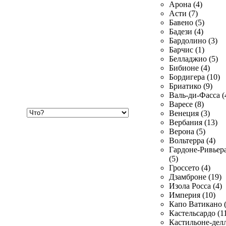
Арона (4)
Асти (7)
Бавено (5)
Бадези (4)
Бардолино (3)
Барчис (1)
Белладжио (5)
Бибионе (4)
Бордигера (10)
Бриатико (9)
Валь-ди-Фасса (
Варесе (8)
Хочу
Венеция (3)
купить
Вербания (13)
Верона (5)
Вольтерра (4)
Гардоне-Ривьер
(5)
Гроссето (4)
Дзамброне (19)
Изола Росса (4)
Империя (10)
Капо Ватикано (
Кастельсардо (1
Кастильоне-делл