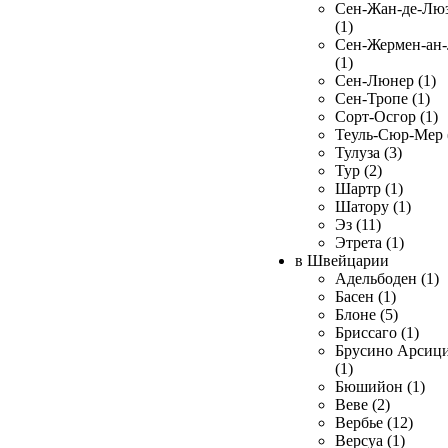
Сен-Жан-де-Лю
(1)
Сен-Жермен-ан
(1)
Сен-Люнер (1)
Сен-Тропе (1)
Сорт-Осгор (1)
Теуль-Сюр-Мер 
Тулуза (3)
Тур (2)
Шартр (1)
Шатору (1)
Эз (11)
Этрета (1)
в Швейцарии
Адельбоден (1)
Басен (1)
Блоне (5)
Бриссаго (1)
Брусино Арсиц
(1)
Бюшийон (1)
Веве (2)
Вербье (12)
Версуа (1)