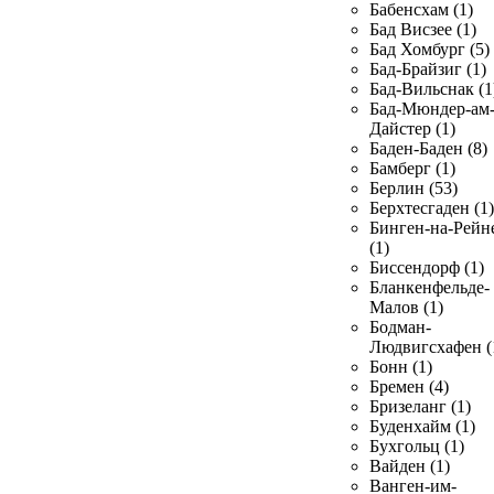
Бабенсхам (1)
Бад Висзее (1)
Бад Хомбург (5)
Бад-Брайзиг (1)
Бад-Вильснак (1
Бад-Мюндер-ам
Дайстер (1)
Баден-Баден (8)
Бамберг (1)
Берлин (53)
Берхтесгаден (1)
Бинген-на-Рейн
(1)
Биссендорф (1)
Бланкенфельде-
Малов (1)
Бодман-
Людвигсхафен (
Бонн (1)
Бремен (4)
Бризеланг (1)
Буденхайм (1)
Бухгольц (1)
Вайден (1)
Ванген-им-