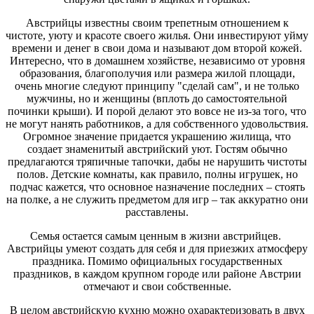
Австрийцы известны своим трепетным отношением к
чистоте, уюту и красоте своего жилья. Они инвестируют уйму
времени и денег в свои дома и называют дом второй кожей.
Интересно, что в домашнем хозяйстве, независимо от уровня
образования, благополучия или размера жилой площади,
очень многие следуют принципу "сделай сам", и не только
мужчины, но и женщины (вплоть до самостоятельной
починки крыши). И порой делают это вовсе не из-за того, что
не могут нанять работников, а для собственного удовольствия.
Огромное значение придается украшению жилища, что
создает знаменитый австрийский уют. Гостям обычно
предлагаются тряпичные тапочки, дабы не нарушить чистоты
полов. Детские комнаты, как правило, полны игрушек, но
подчас кажется, что основное назначение последних – стоять
на полке, а не служить предметом для игр – так аккуратно они
расставлены.
Семья остается самым ценным в жизни австрийцев.
Австрийцы умеют создать для себя и для приезжих атмосферу
праздника. Помимо официальных государственных
праздников, в каждом крупном городе или районе Австрии
отмечают и свои собственные.
В целом австрийскую кухню можно охарактеризовать в двух