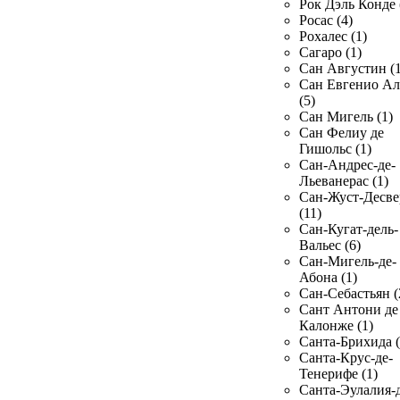
Рок Дэль Конде 
Росас (4)
Рохалес (1)
Сагаро (1)
Сан Августин (1
Сан Евгенио Ал
(5)
Сан Мигель (1)
Сан Фелиу де
Гишольс (1)
Сан-Андрес-де-
Льеванерас (1)
Сан-Жуст-Десве
(11)
Сан-Кугат-дель-
Вальес (6)
Сан-Мигель-де-
Абона (1)
Сан-Себастьян (
Сант Антони де
Калонже (1)
Санта-Брихида (
Санта-Крус-де-
Тенерифе (1)
Санта-Эулалия-д