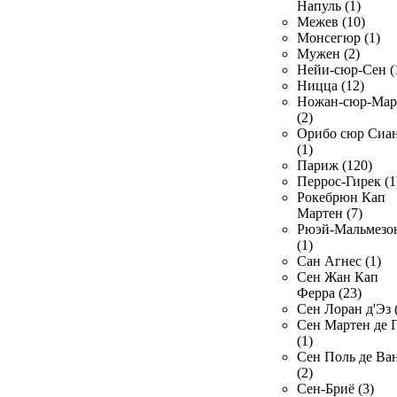
Напуль (1)
Межев (10)
Монсегюр (1)
Мужен (2)
Нейи-сюр-Сен (
Ницца (12)
Ножан-сюр-Ма
(2)
Орибо сюр Сиа
(1)
Париж (120)
Перрос-Гирек (1
Рокебрюн Кап
Мартен (7)
Рюэй-Мальмезо
(1)
Сан Агнес (1)
Сен Жан Кап
Ферра (23)
Сен Лоран д'Эз 
Сен Мартен де 
(1)
Сен Поль де Ва
(2)
Сен-Бриё (3)