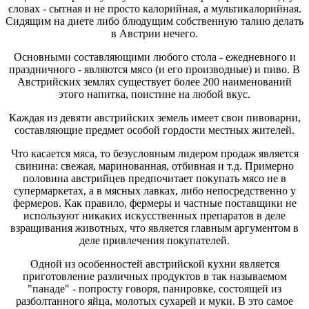
словах - сытная и не просто калорийная, а мультикалорийная.
Сидящим на диете либо блюдущим собственную талию делать
в Австрии нечего.
Основными составляющими любого стола - ежедневного и
праздничного - являются мясо (и его производные) и пиво. В
Австрийских землях существует более 200 наименований
этого напитка, поистине на любой вкус.
Каждая из девяти австрийских земель имеет свои пивоварни,
составляющие предмет особой гордости местных жителей.
Что касается мяса, то безусловным лидером продаж является
свинина: свежая, маринованная, отбивная и т.д. Примерно
половина австрийцев предпочитает покупать мясо не в
супермаркетах, а в мясных лавках, либо непосредственно у
фермеров. Как правило, фермеры и частные поставщики не
используют никаких искусственных препаратов в деле
взращивания животных, что является главным аргументом в
деле привлечения покупателей.
Одной из особенностей австрийской кухни является
приготовление различных продуктов в так называемом
"панаде" - попросту говоря, панировке, состоящей из
разболтанного яйца, молотых сухарей и муки. В это самое