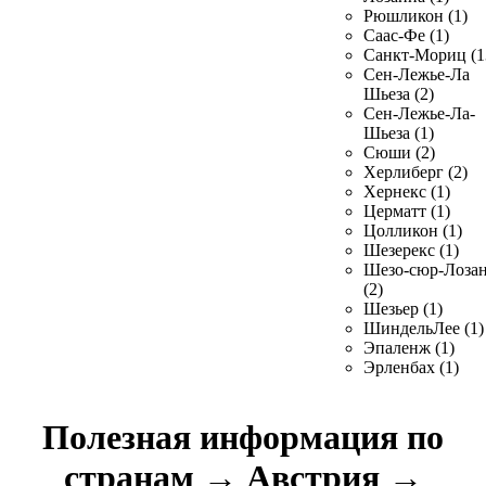
Рюшликон (1)
Саас-Фе (1)
Санкт-Мориц (1
Сен-Лежье-Ла
Шьеза (2)
Сен-Лежье-Ла-
Шьеза (1)
Сюши (2)
Херлиберг (2)
Хернекс (1)
Церматт (1)
Цолликон (1)
Шезерекс (1)
Шезо-сюр-Лоза
(2)
Шезьер (1)
ШиндельЛее (1)
Эпаленж (1)
Эрленбах (1)
Полезная информация по
странам
→
Австрия
→