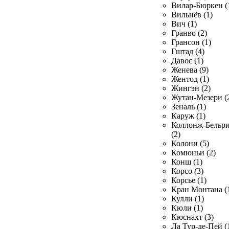
Вилар-Бюркен (
Вильнёв (1)
Вич (1)
Гранво (2)
Грансон (1)
Гштад (4)
Давос (1)
Женева (9)
Жентод (1)
Жингэн (2)
Жутан-Мезери (
Зеналь (1)
Каруж (1)
Коллонж-Бельр
(2)
Колони (5)
Комюньи (2)
Конш (1)
Корсо (3)
Корсье (1)
Кран Монтана (
Кулли (1)
Кюли (1)
Кюснахт (3)
Ла Тур-де-Пей (