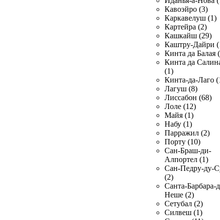
Иданья-а-Нова (
Кавоэйро (3)
Каркавелуш (1)
Картейра (2)
Кашкайш (29)
Каштру-Дайри (
Кинта да Балая (
Кинта да Салин
(1)
Кинта-да-Лаго (
Лагуш (8)
Лиссабон (68)
Лоле (12)
Майя (1)
Набу (1)
Парражил (2)
Порту (10)
Сан-Браш-ди-
Алпортел (1)
Сан-Педру-ду-С
(2)
Санта-Барбара-д
Неше (2)
Сетубал (2)
Силвеш (1)