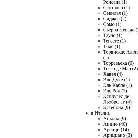
Ронсана (1)
Сантадер (1)
Севилья (1)
Сиджес (2)
Сомо (1)
Сьерра Невада (
Таучо (1)
Тегесте (1)
Тиас (1)
Торвискас Альт
(1)
Торревьеха (6)
Тосса де Мар (2)
Хавея (4)
Эль Дуке (1)
Эль Кабле (1)
Эль Рок (1)
Эсплугес-де-
Льобрегат (4)
Эстепона (9)
в Италии
Анкона (9)
Анцио (40)
Ареццо (14)
Ариццано (3)