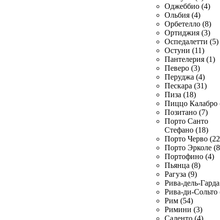
Оджеббио (4)
Ольбия (4)
Орбетелло (8)
Ортиджия (3)
Оспедалетти (5)
Остуни (11)
Пантелерия (1)
Певеро (3)
Перуджа (4)
Пескара (31)
Пиза (18)
Пиццо Калабро 
Позитано (7)
Порто Санто
Стефано (18)
Порто Черво (22
Порто Эрколе (8
Портофино (4)
Пьянца (8)
Рагуза (9)
Рива-дель-Гарда 
Рива-ди-Сольто 
Рим (54)
Римини (3)
Саленто (4)