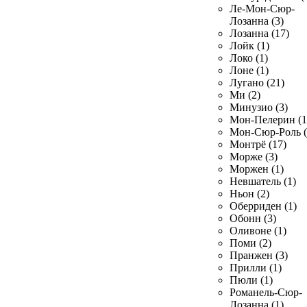
Ле-Мон-Сюр-
Лозанна (3)
Лозанна (17)
Лойк (1)
Локо (1)
Лоне (1)
Лугано (21)
Ми (2)
Минузио (3)
Мон-Пелерин (1
Мон-Сюр-Роль (
Монтрё (17)
Морже (3)
Моржен (1)
Невшатель (1)
Ньон (2)
Оберриден (1)
Обонн (3)
Оливоне (1)
Поми (2)
Пранжен (3)
Прилли (1)
Пюли (1)
Романель-Сюр-
Лозанна (1)