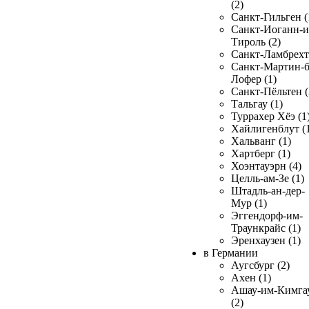
(2)
Санкт-Гильген (
Санкт-Иоганн-и
Тироль (2)
Санкт-Ламбрехт 
Санкт-Мартин-б
Лофер (1)
Санкт-Пёльтен (
Тальгау (1)
Туррахер Хёэ (1
Хайлигенблут (
Хальванг (1)
Хартберг (1)
Хоэнтауэрн (4)
Целль-ам-Зе (1)
Штадль-ан-дер-
Мур (1)
Эггендорф-им-
Траункрайс (1)
Эренхаузен (1)
в Германии
Аугсбург (2)
Ахен (1)
Ашау-им-Кимга
(2)