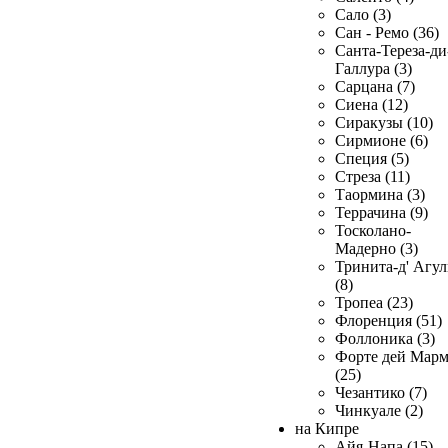
Сало (3)
Сан - Ремо (36)
Санта-Тереза-ди
Галлура (3)
Сарцана (7)
Сиена (12)
Сиракузы (10)
Сирмионе (6)
Специя (5)
Стреза (11)
Таормина (3)
Террачина (9)
Тосколано-
Мадерно (3)
Тринита-д' Агул
(8)
Тропеа (23)
Флоренция (51)
Фоллоника (3)
Форте дей Мар
(25)
Чезантико (7)
Чинкуале (2)
на Кипре
Айя-Напа (15)