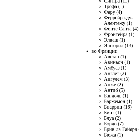
Синтра (11)
Трофа (1)
Фару (4)
Феррейра-ду-
Алентежу (1)
Фонте Санта (4)
Фронтейра (1)
Элваш (1)
Эшторил (13)
во Франции
Авезан (1)
Авиньон (1)
Амбуаз (1)
Англет (2)
Ангулем (3)
Анже (2)
Антиб (5)
Бандоль (1)
Баржемон (1)
Биарриц (16)
Биот (1)
Блуа (2)
Бордо (7)
Брив-ла-Гайярд 
Бюжа (1)