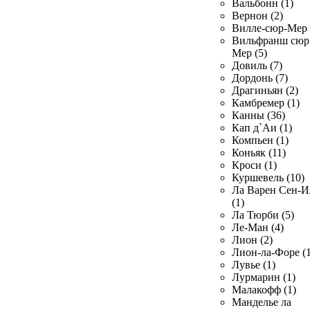
Вальбонн (1)
Вернон (2)
Вилле-сюр-Мер 
Вильфранш сюр
Мер (5)
Довиль (7)
Дордонь (7)
Драгиньян (2)
Камбремер (1)
Канны (36)
Кап д`Аи (1)
Компьен (1)
Коньяк (11)
Кроси (1)
Куршевель (10)
Ла Варен Сен-И
(1)
Ла Тюрби (5)
Ле-Ман (4)
Лион (2)
Лион-ла-Форе (1
Лувье (1)
Лурмарин (1)
Малакофф (1)
Манделье ла