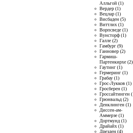
Алльгой (1)
Вердер (1)
Вецлар (1)
Висбаден (5)
Виттлих (1)
Ворпсведе (1)
Вунсторф (1)
Галле (2)
Гамбург (9)
Ганновер (2)
Гармиш-
Партенкирхе (2)
Гаутинг (1)
Гермеринг (1)
Грабау (1)
Грос-Лукков (1)
Гросберен (1)
Гроссайтинген (
Грюнвальд (2)
Денклинген (1)
Диссен-ам-
Аммерзе (1)
Дортмунд (1)
Драйайх (1)
Дрезден (4)