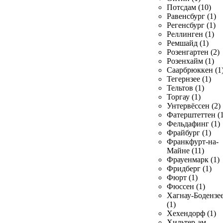
Потсдам (10)
Равенсбург (1)
Регенсбург (1)
Реллинген (1)
Ремшайд (1)
Розенгартен (2)
Розенхайм (1)
Саарбрюккен (1
Тегернзее (1)
Тельтов (1)
Торгау (1)
Унтервёссен (2)
Фатерштеттен (1
Фельдафинг (1)
Фрайбург (1)
Франкфурт-на-
Майне (11)
Фрауенмарк (1)
Фридберг (1)
Фюрт (1)
Фюссен (1)
Хагнау-Бодензе
(1)
Хехендорф (1)
Хильтер-ам-