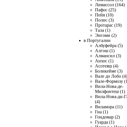
Лимассол (164)
Пафос (25)
Пейя (10)
Полис (3)
Протарас (19)
Тала (1)
Энгоми (2)
в Португалии
Албуфейра (5)
Алгош (1)
Алмансил (3)
Анхос (1)
Асотеяш (4)
Боликейме (3)
Вале до Лобо (4
Вале-Формозу (
Вила-Нова-де-
Милфонтеш (1)
Вила-Нова-ди-Г
(4)
Виламора (11)
Гиа (1)
Гондомар (2)
Гуарда (1)