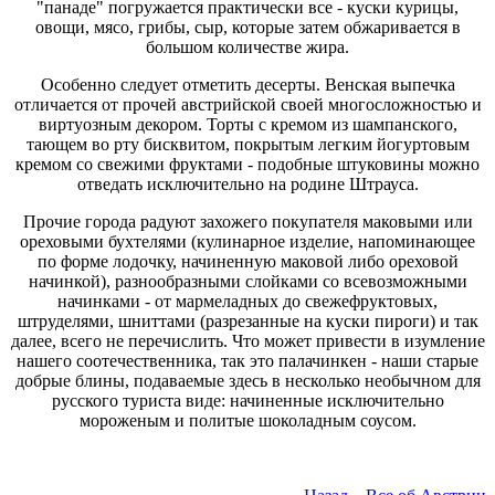
"панаде" погружается практически все - куски курицы,
овощи, мясо, грибы, сыр, которые затем обжаривается в
большом количестве жира.
Особенно следует отметить десерты. Венская выпечка
отличается от прочей австрийской своей многосложностью и
виртуозным декором. Торты с кремом из шампанского,
тающем во рту бисквитом, покрытым легким йогуртовым
кремом со свежими фруктами - подобные штуковины можно
отведать исключительно на родине Штрауса.
Прочие города радуют захожего покупателя маковыми или
ореховыми бухтелями (кулинарное изделие, напоминающее
по форме лодочку, начиненную маковой либо ореховой
начинкой), разнообразными слойками со всевозможными
начинками - от мармеладных до свежефруктовых,
штруделями, шниттами (разрезанные на куски пироги) и так
далее, всего не перечислить. Что может привести в изумление
нашего соотечественника, так это палачинкен - наши старые
добрые блины, подаваемые здесь в несколько необычном для
русского туриста виде: начиненные исключительно
мороженым и политые шоколадным соусом.