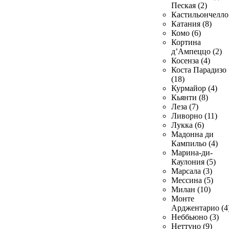
Пеская (2)
Кастильончелло 
Катания (8)
Комо (6)
Кортина
д’Ампеццо (2)
Косенза (4)
Коста Парадизо
(18)
Курмайор (4)
Кьянти (8)
Леза (7)
Ливорно (11)
Лукка (6)
Мадонна ди
Кампильо (4)
Марина-ди-
Каулония (5)
Марсала (3)
Мессина (5)
Милан (10)
Монте
Арджентарио (4
Неббьюно (3)
Неттуно (9)