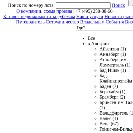
Поиск по номеру лота:
Поиск
О компании, схема проезда
| +7 (495) 258-88-66
Каталог недвижимости за рубежом
Наши услуги
Новости рын
Путеводитель
Сотрудничество
Владельцам
События
Виз
Все
в Австрии
Айзенэрц (1)
Аннаберг (1)
Аннаберг-им-
Ламмерталь (1)
Бад Ишль (1)
Бад-
Клайнкирхгайм 
Баден (7)
Бергхайм (1)
Брамберг (2)
Бриксен-им-Тал
(1)
Вальдфиртель (1
Вальс (1)
Вена (67)
Гойнг-ам-Вильд