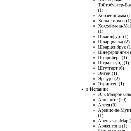
Тойтобургер-Ва
(1)
Хойзенштамм (1
Хольцкирхен (1
Хоххайм-на-Ма
(1)
Швайнфурт (1)
Шварцвальд (2)
Шварценбрук (1
Шнефердинген (
Штарнберг (1)
Штральзунд (1)
Штутгарт (6)
Энген (1)
Эрфурт (2)
Этринген (1)
в Испании
Эль Мадроньяль 
Аликанте (29)
Алтея (8)
Аренис-де-Мун
(1)
Ареньс-де-Мар (
Аржентона (1)