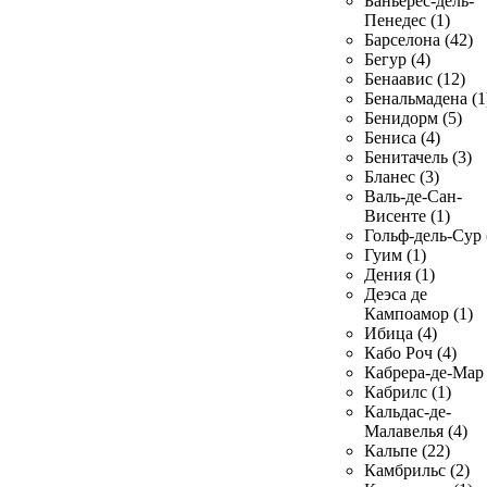
Баньерес-дель-
Пенедес (1)
Барселона (42)
Бегур (4)
Бенаавис (12)
Бенальмадена (1
Бенидорм (5)
Бениса (4)
Бенитачель (3)
Бланес (3)
Валь-де-Сан-
Висенте (1)
Гольф-дель-Сур 
Гуим (1)
Дения (1)
Деэса де
Кампоамор (1)
Ибица (4)
Кабо Роч (4)
Кабрера-де-Мар 
Кабрилс (1)
Кальдас-де-
Малавелья (4)
Кальпе (22)
Камбрильс (2)