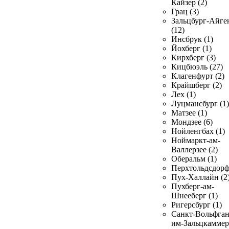
Кайзер (2)
Грац (3)
Зальцбург-Айге
(12)
Инсбрук (1)
Йохберг (1)
Кирхберг (3)
Кицбюэль (27)
Клагенфурт (2)
Крайшберг (2)
Лех (1)
Луцмансбург (1)
Матзее (1)
Мондзее (6)
Нойленгбах (1)
Ноймаркт-ам-
Валлерзее (2)
Оберальм (1)
Перхтольдсдорф
Пух-Халлайн (2
Пухберг-ам-
Шнееберг (1)
Ригерсбург (1)
Санкт-Вольфган
им-Зальцкаммер