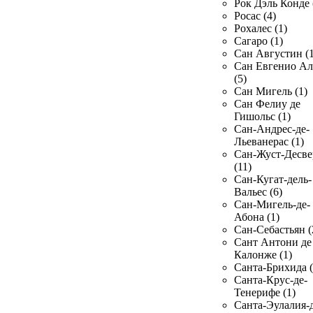
Рок Дэль Конде 
Росас (4)
Рохалес (1)
Сагаро (1)
Сан Августин (1
Сан Евгенио Ал
(5)
Сан Мигель (1)
Сан Фелиу де
Гишольс (1)
Сан-Андрес-де-
Льеванерас (1)
Сан-Жуст-Десве
(11)
Сан-Кугат-дель-
Вальес (6)
Сан-Мигель-де-
Абона (1)
Сан-Себастьян (
Сант Антони де
Калонже (1)
Санта-Брихида (
Санта-Крус-де-
Тенерифе (1)
Санта-Эулалия-д