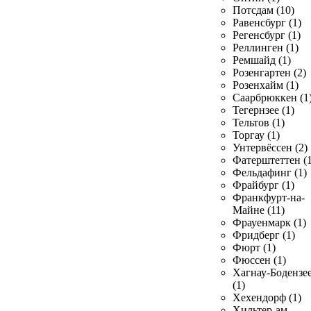
Потсдам (10)
Равенсбург (1)
Регенсбург (1)
Реллинген (1)
Ремшайд (1)
Розенгартен (2)
Розенхайм (1)
Саарбрюккен (1
Тегернзее (1)
Тельтов (1)
Торгау (1)
Унтервёссен (2)
Фатерштеттен (1
Фельдафинг (1)
Фрайбург (1)
Франкфурт-на-
Майне (11)
Фрауенмарк (1)
Фридберг (1)
Фюрт (1)
Фюссен (1)
Хагнау-Бодензе
(1)
Хехендорф (1)
Хильтер-ам-