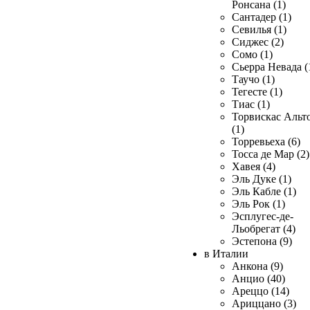
Ронсана (1)
Сантадер (1)
Севилья (1)
Сиджес (2)
Сомо (1)
Сьерра Невада (
Таучо (1)
Тегесте (1)
Тиас (1)
Торвискас Альт
(1)
Торревьеха (6)
Тосса де Мар (2)
Хавея (4)
Эль Дуке (1)
Эль Кабле (1)
Эль Рок (1)
Эсплугес-де-
Льобрегат (4)
Эстепона (9)
в Италии
Анкона (9)
Анцио (40)
Ареццо (14)
Ариццано (3)