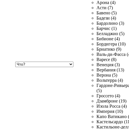
Арона (4)
Асти (7)
Бавено (5)
Бадези (4)
Бардолино (3)
Барчис (1)
Белладжио (5)
Бибионе (4)
Бордигера (10)
Бриатико (9)
Валь-ди-Фасса (
Варесе (8)
Хочу
Венеция (3)
купить
Вербания (13)
Верона (5)
Вольтерра (4)
Гардоне-Ривьер
(5)
Гроссето (4)
Дзамброне (19)
Изола Росса (4)
Империя (10)
Капо Ватикано (
Кастельсардо (1
Кастильоне-делл