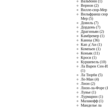
Вальбонн (1)
Вернон (2)
Вилле-сюр-Мер 
Вильфранш сюр
Мер (5)
Довиль (7)
Дордонь (7)
Драгиньян (2)
Камбремер (1)
Канны (36)
Кап д`Аи (1)
Компьен (1)
Коньяк (11)
Кроси (1)
Куршевель (10)
Ла Варен Сен-И
(1)
Ла Тюрби (5)
Ле-Ман (4)
Лион (2)
Лион-ла-Форе (1
Лувье (1)
Лурмарин (1)
Малакофф (1)
Манделье ла