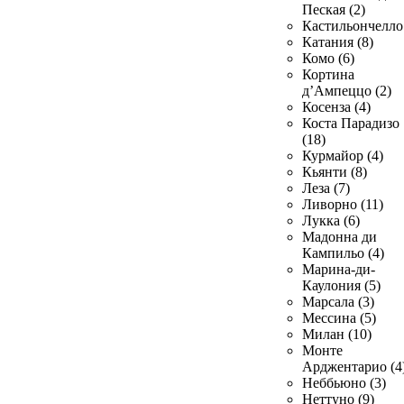
Пеская (2)
Кастильончелло 
Катания (8)
Комо (6)
Кортина
д’Ампеццо (2)
Косенза (4)
Коста Парадизо
(18)
Курмайор (4)
Кьянти (8)
Леза (7)
Ливорно (11)
Лукка (6)
Мадонна ди
Кампильо (4)
Марина-ди-
Каулония (5)
Марсала (3)
Мессина (5)
Милан (10)
Монте
Арджентарио (4
Неббьюно (3)
Неттуно (9)