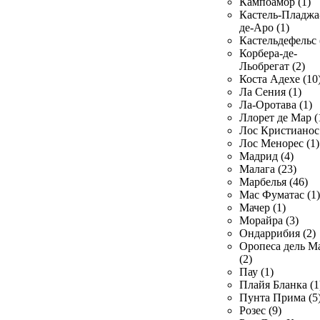
Кампоамор (1)
Кастель-Пладжа
де-Аро (1)
Кастельдефельс 
Корбера-де-
Льобрегат (2)
Коста Адехе (10
Ла Сения (1)
Ла-Оротава (1)
Ллорет де Мар (
Лос Кристианос 
Лос Менорес (1)
Мадрид (4)
Малага (23)
Марбелья (46)
Мас Фуматас (1)
Мачер (1)
Морайра (3)
Ондаррибия (2)
Оропеса дель М
(2)
Пау (1)
Плайя Бланка (1
Пунта Прима (5
Розес (9)