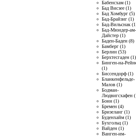
Бабенсхам (1)
Бад Висзее (1)
Бад Хомбург (5)
Бад-Брайзиг (1)
Бад-Вильснак (1
Бад-Мюндер-ам
Дайстер (1)
Баден-Баден (8)
Бамберг (1)
Берлин (53)
Берхтесгаден (1)
Бинген-на-Рейн
(1)
Биссендорф (1)
Бланкенфельде-
Малов (1)
Бодман-
Людвигсхафен (
Бонн (1)
Бремен (4)
Бризеланг (1)
Буденхайм (1)
Бухгольц (1)
Вайден (1)
Ванген-им-