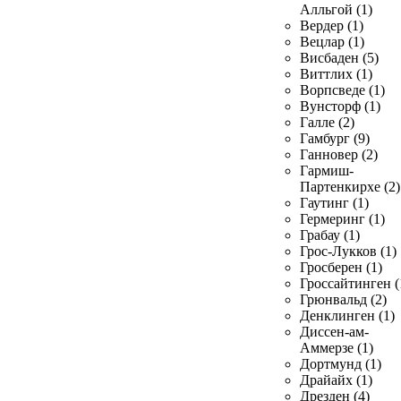
Алльгой (1)
Вердер (1)
Вецлар (1)
Висбаден (5)
Виттлих (1)
Ворпсведе (1)
Вунсторф (1)
Галле (2)
Гамбург (9)
Ганновер (2)
Гармиш-
Партенкирхе (2)
Гаутинг (1)
Гермеринг (1)
Грабау (1)
Грос-Лукков (1)
Гросберен (1)
Гроссайтинген (
Грюнвальд (2)
Денклинген (1)
Диссен-ам-
Аммерзе (1)
Дортмунд (1)
Драйайх (1)
Дрезден (4)