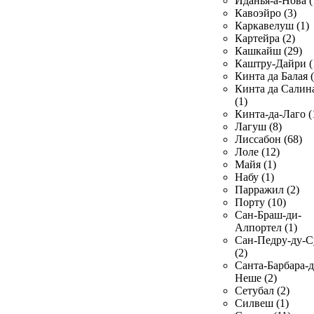
Иданья-а-Нова (
Кавоэйро (3)
Каркавелуш (1)
Картейра (2)
Кашкайш (29)
Каштру-Дайри (
Кинта да Балая (
Кинта да Салин
(1)
Кинта-да-Лаго (
Лагуш (8)
Лиссабон (68)
Лоле (12)
Майя (1)
Набу (1)
Парражил (2)
Порту (10)
Сан-Браш-ди-
Алпортел (1)
Сан-Педру-ду-С
(2)
Санта-Барбара-д
Неше (2)
Сетубал (2)
Силвеш (1)