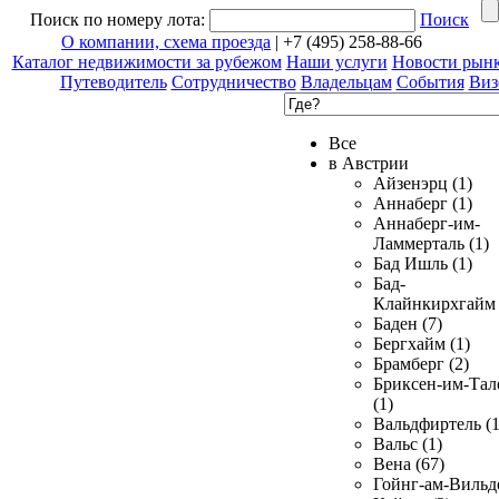
Поиск по номеру лота:
Поиск
О компании, схема проезда
| +7 (495) 258-88-66
Каталог недвижимости за рубежом
Наши услуги
Новости рын
Путеводитель
Сотрудничество
Владельцам
События
Виз
Все
в Австрии
Айзенэрц (1)
Аннаберг (1)
Аннаберг-им-
Ламмерталь (1)
Бад Ишль (1)
Бад-
Клайнкирхгайм 
Баден (7)
Бергхайм (1)
Брамберг (2)
Бриксен-им-Тал
(1)
Вальдфиртель (1
Вальс (1)
Вена (67)
Гойнг-ам-Вильд