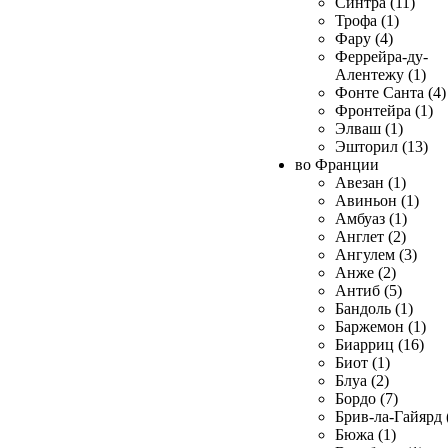
Синтра (11)
Трофа (1)
Фару (4)
Феррейра-ду-
Алентежу (1)
Фонте Санта (4)
Фронтейра (1)
Элваш (1)
Эшторил (13)
во Франции
Авезан (1)
Авиньон (1)
Амбуаз (1)
Англет (2)
Ангулем (3)
Анже (2)
Антиб (5)
Бандоль (1)
Баржемон (1)
Биарриц (16)
Биот (1)
Блуа (2)
Бордо (7)
Брив-ла-Гайярд 
Бюжа (1)