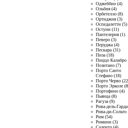
Оджеббио (4)
Ольбия (4)
Орбетелло (8)
Ортиджия (3)
Оспедалетти (5)
Остуни (11)
Пантелерия (1)
Певеро (3)
Перуджа (4)
Пескара (31)
Пиза (18)
Пиццо Калабро 
Позитано (7)
Порто Санто
Стефано (18)
Порто Черво (22
Порто Эрколе (8
Портофино (4)
Пьянца (8)
Рагуза (9)
Рива-дель-Гарда 
Рива-ди-Сольто 
Рим (54)
Римини (3)
Саленто (4)