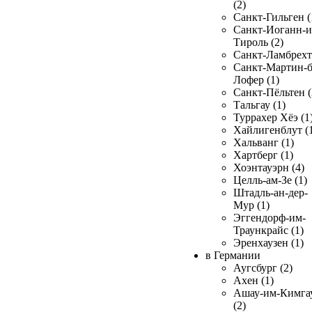
(2)
Санкт-Гильген (
Санкт-Иоганн-и
Тироль (2)
Санкт-Ламбрехт 
Санкт-Мартин-б
Лофер (1)
Санкт-Пёльтен (
Тальгау (1)
Туррахер Хёэ (1
Хайлигенблут (
Хальванг (1)
Хартберг (1)
Хоэнтауэрн (4)
Целль-ам-Зе (1)
Штадль-ан-дер-
Мур (1)
Эггендорф-им-
Траункрайс (1)
Эренхаузен (1)
в Германии
Аугсбург (2)
Ахен (1)
Ашау-им-Кимга
(2)