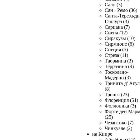
Сало (3)
Сан - Ремо (36)
Санта-Тереза-ди
Галлура (3)
Сарцана (7)
Сиена (12)
Сиракузы (10)
Сирмионе (6)
Специя (5)
Стреза (11)
Таормина (3)
Террачина (9)
Тосколано-
Мадерно (3)
Тринита-д' Агул
(8)
Тропеа (23)
Флоренция (51)
Фоллоника (3)
Форте дей Мар
(25)
Чезантико (7)
Чинкуале (2)
на Кипре
Айя-Напа (15)