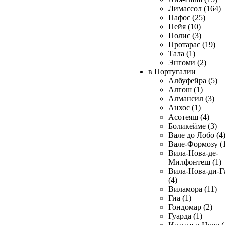
Лимассол (164)
Пафос (25)
Пейя (10)
Полис (3)
Протарас (19)
Тала (1)
Энгоми (2)
в Португалии
Албуфейра (5)
Алгош (1)
Алмансил (3)
Анхос (1)
Асотеяш (4)
Боликейме (3)
Вале до Лобо (4
Вале-Формозу (
Вила-Нова-де-
Милфонтеш (1)
Вила-Нова-ди-Г
(4)
Виламора (11)
Гиа (1)
Гондомар (2)
Гуарда (1)