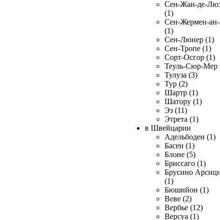
Сен-Жан-де-Лю
(1)
Сен-Жермен-ан
(1)
Сен-Люнер (1)
Сен-Тропе (1)
Сорт-Осгор (1)
Теуль-Сюр-Мер 
Тулуза (3)
Тур (2)
Шартр (1)
Шатору (1)
Эз (11)
Этрета (1)
в Швейцарии
Адельбоден (1)
Басен (1)
Блоне (5)
Бриссаго (1)
Брусино Арсиц
(1)
Бюшийон (1)
Веве (2)
Вербье (12)
Версуа (1)