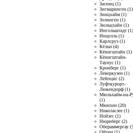
Засниц (1)
Зигмаринген (1)
Зинцхайм (1)
Золинген (1)
Зюльцхайн (1)
Ингольштадт (1
Инцелль (1)
Карлсруэ (1)
Кёльн (4)
Кёнигштайн (1)
Кёнигштайн-
Таунус (1)
Кронберг (1)
Леверкузен (1)
Лейпциг (2)
Луфткурорт-
Люкендорф (1)
Мюльхайм-на-Р
(1)
Мюнхен (20)
Николасзее (1)
Нойзес (1)
Нюрнберг (2)
Обераммергау (3
Ойтин (1)