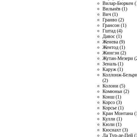
Вилар-Бюркен (
Вильнёв (1)
Вич (1)
Гранво (2)
Грансон (1)
Гштад (4)
Давос (1)
Женева (9)
Жентод (1)
Жингэн (2)
Жутан-Мезери (
Зеналь (1)
Каруж (1)
Коллонж-Бельр
(2)
Колони (5)
Комюньи (2)
Конш (1)
Корсо (3)
Корсье (1)
Кран Монтана (
Кулли (1)
Кюли (1)
Кюснахт (3)
Ла Тур-де-Пей (