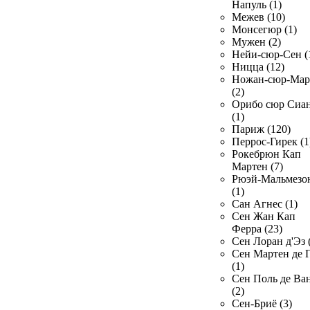
Напуль (1)
Межев (10)
Монсегюр (1)
Мужен (2)
Нейи-сюр-Сен (
Ницца (12)
Ножан-сюр-Ма
(2)
Орибо сюр Сиа
(1)
Париж (120)
Перрос-Гирек (1
Рокебрюн Кап
Мартен (7)
Рюэй-Мальмезо
(1)
Сан Агнес (1)
Сен Жан Кап
Ферра (23)
Сен Лоран д'Эз 
Сен Мартен де 
(1)
Сен Поль де Ва
(2)
Сен-Бриё (3)