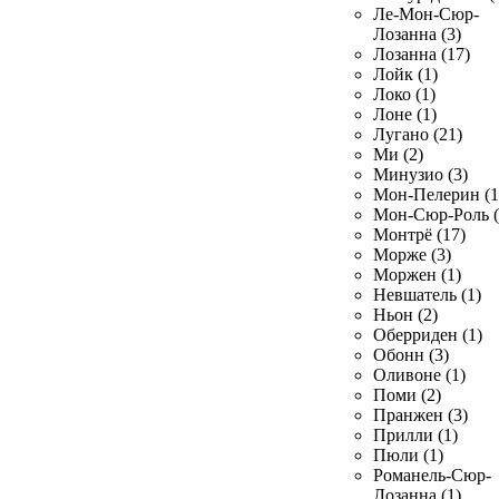
Ле-Мон-Сюр-
Лозанна (3)
Лозанна (17)
Лойк (1)
Локо (1)
Лоне (1)
Лугано (21)
Ми (2)
Минузио (3)
Мон-Пелерин (1
Мон-Сюр-Роль (
Монтрё (17)
Морже (3)
Моржен (1)
Невшатель (1)
Ньон (2)
Оберриден (1)
Обонн (3)
Оливоне (1)
Поми (2)
Пранжен (3)
Прилли (1)
Пюли (1)
Романель-Сюр-
Лозанна (1)