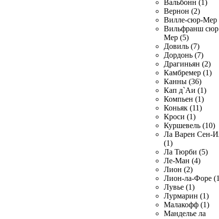
Вальбонн (1)
Вернон (2)
Вилле-сюр-Мер 
Вильфранш сюр
Мер (5)
Довиль (7)
Дордонь (7)
Драгиньян (2)
Камбремер (1)
Канны (36)
Кап д`Аи (1)
Компьен (1)
Коньяк (11)
Кроси (1)
Куршевель (10)
Ла Варен Сен-И
(1)
Ла Тюрби (5)
Ле-Ман (4)
Лион (2)
Лион-ла-Форе (1
Лувье (1)
Лурмарин (1)
Малакофф (1)
Манделье ла