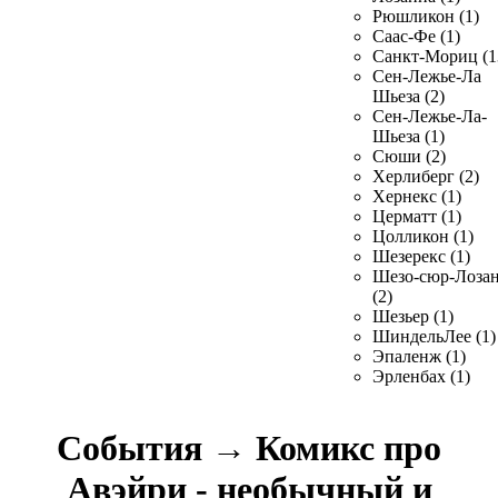
Рюшликон (1)
Саас-Фе (1)
Санкт-Мориц (1
Сен-Лежье-Ла
Шьеза (2)
Сен-Лежье-Ла-
Шьеза (1)
Сюши (2)
Херлиберг (2)
Хернекс (1)
Церматт (1)
Цолликон (1)
Шезерекс (1)
Шезо-сюр-Лоза
(2)
Шезьер (1)
ШиндельЛее (1)
Эпаленж (1)
Эрленбах (1)
События
→
Комикс про
Авэйри - необычный и