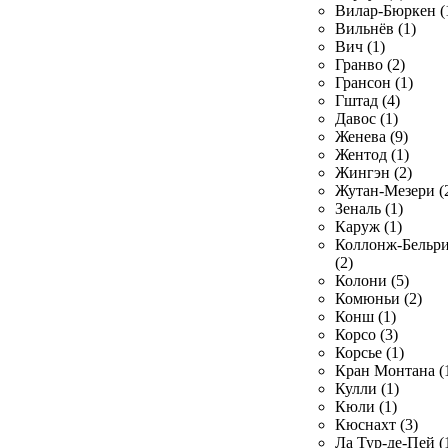
Вилар-Бюркен (
Вильнёв (1)
Вич (1)
Гранво (2)
Грансон (1)
Гштад (4)
Давос (1)
Женева (9)
Жентод (1)
Жингэн (2)
Жутан-Мезери (
Зеналь (1)
Каруж (1)
Коллонж-Бельр
(2)
Колони (5)
Комюньи (2)
Конш (1)
Корсо (3)
Корсье (1)
Кран Монтана (
Кулли (1)
Кюли (1)
Кюснахт (3)
Ла Тур-де-Пей (