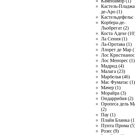
Кампоамор (1)
Кастель-Пладжа
де-Аро (1)
Кастельдефельс 
Корбера-де-
Льобрегат (2)
Коста Адехе (10
Ла Сения (1)
Ла-Оротава (1)
Ллорет де Мар (
Лос Кристианос 
Лос Менорес (1)
Мадрид (4)
Малага (23)
Марбелья (46)
Мас Фуматас (1)
Мачер (1)
Морайра (3)
Ондаррибия (2)
Оропеса дель М
(2)
Пау (1)
Плайя Бланка (1
Пунта Прима (5
Розес (9)