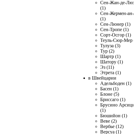
Сен-Жан-де-Лю
(1)
Сен-Жермен-ан
(1)
Сен-Люнер (1)
Сен-Тропе (1)
Сорт-Осгор (1)
Теуль-Сюр-Мер 
Тулуза (3)
Тур (2)
Шартр (1)
Шатору (1)
Эз (11)
Этрета (1)
в Швейцарии
Адельбоден (1)
Басен (1)
Блоне (5)
Бриссаго (1)
Брусино Арсиц
(1)
Бюшийон (1)
Веве (2)
Вербье (12)
Версуа (1)