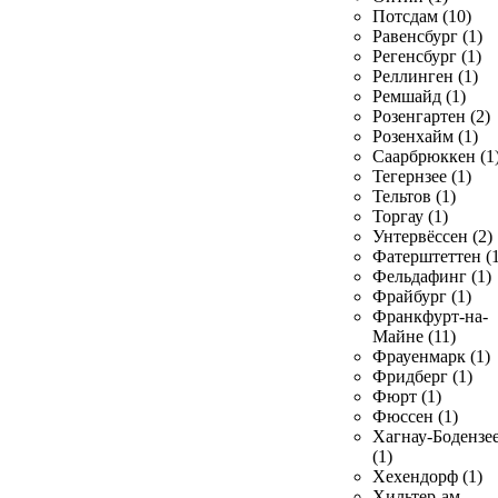
Потсдам (10)
Равенсбург (1)
Регенсбург (1)
Реллинген (1)
Ремшайд (1)
Розенгартен (2)
Розенхайм (1)
Саарбрюккен (1
Тегернзее (1)
Тельтов (1)
Торгау (1)
Унтервёссен (2)
Фатерштеттен (1
Фельдафинг (1)
Фрайбург (1)
Франкфурт-на-
Майне (11)
Фрауенмарк (1)
Фридберг (1)
Фюрт (1)
Фюссен (1)
Хагнау-Бодензе
(1)
Хехендорф (1)
Хильтер-ам-