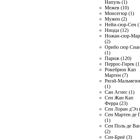
Напуль (1)
Межев (10)
Монсегюр (1)
Мужен (2)
Нейи-сюр-Сен (
Ницца (12)
Ножан-сюр-Ма
(2)
Орибо сюр Сиа
(1)
Париж (120)
Перрос-Гирек (1
Рокебрюн Кап
Мартен (7)
Рюэй-Мальмезо
(1)
Сан Агнес (1)
Сен Жан Кап
Ферра (23)
Сен Лоран д'Эз 
Сен Мартен де 
(1)
Сен Поль де Ва
(2)
Сен-Бриё (3)