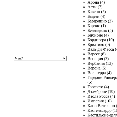
Арона (4)
Асти (7)
Бавено (5)
Бадези (4)
Бардолино (3)
Барчис (1)
Белладжио (5)
Бибионе (4)
Бордигера (10)
Бриатико (9)
Валь-ди-Фасса (
Варесе (8)
Хочу
Венеция (3)
купить
Вербания (13)
Верона (5)
Вольтерра (4)
Гардоне-Ривьер
(5)
Гроссето (4)
Дзамброне (19)
Изола Росса (4)
Империя (10)
Капо Ватикано (
Кастельсардо (1
Кастильоне-делл