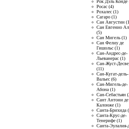
Рок Дэль Конде 
Росас (4)
Рохалес (1)
Сагаро (1)
Сан Августин (1
Сан Евгенио Ал
(5)
Сан Мигель (1)
Сан Фелиу де
Гишольс (1)
Сан-Андрес-де-
Льеванерас (1)
Сан-Жуст-Десве
(11)
Сан-Кугат-дель-
Вальес (6)
Сан-Мигель-де-
Абона (1)
Сан-Себастьян (
Сант Антони де
Калонже (1)
Санта-Брихида (
Санта-Крус-де-
Тенерифе (1)
Санта-Эулалия-д