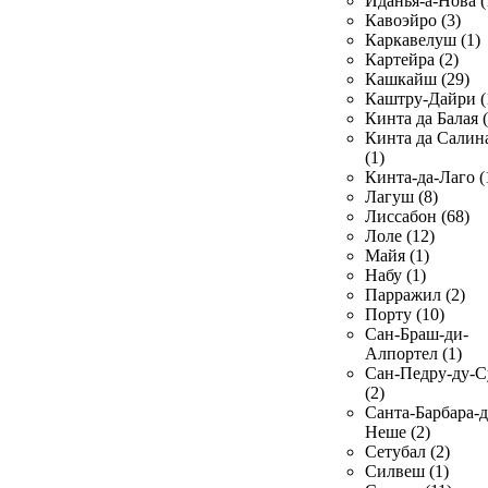
Иданья-а-Нова (
Кавоэйро (3)
Каркавелуш (1)
Картейра (2)
Кашкайш (29)
Каштру-Дайри (
Кинта да Балая (
Кинта да Салин
(1)
Кинта-да-Лаго (
Лагуш (8)
Лиссабон (68)
Лоле (12)
Майя (1)
Набу (1)
Парражил (2)
Порту (10)
Сан-Браш-ди-
Алпортел (1)
Сан-Педру-ду-С
(2)
Санта-Барбара-д
Неше (2)
Сетубал (2)
Силвеш (1)