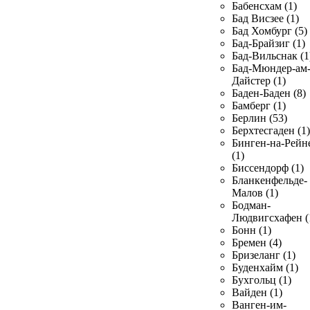
Бабенсхам (1)
Бад Висзее (1)
Бад Хомбург (5)
Бад-Брайзиг (1)
Бад-Вильснак (1
Бад-Мюндер-ам
Дайстер (1)
Баден-Баден (8)
Бамберг (1)
Берлин (53)
Берхтесгаден (1)
Бинген-на-Рейн
(1)
Биссендорф (1)
Бланкенфельде-
Малов (1)
Бодман-
Людвигсхафен (
Бонн (1)
Бремен (4)
Бризеланг (1)
Буденхайм (1)
Бухгольц (1)
Вайден (1)
Ванген-им-