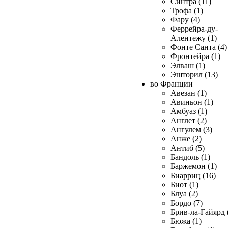
Синтра (11)
Трофа (1)
Фару (4)
Феррейра-ду-
Алентежу (1)
Фонте Санта (4)
Фронтейра (1)
Элваш (1)
Эшторил (13)
во Франции
Авезан (1)
Авиньон (1)
Амбуаз (1)
Англет (2)
Ангулем (3)
Анже (2)
Антиб (5)
Бандоль (1)
Баржемон (1)
Биарриц (16)
Биот (1)
Блуа (2)
Бордо (7)
Брив-ла-Гайярд 
Бюжа (1)