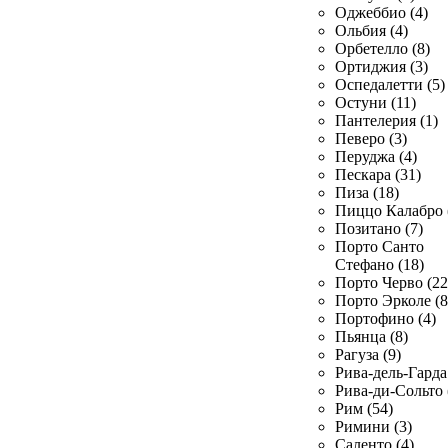
Оджеббио (4)
Ольбия (4)
Орбетелло (8)
Ортиджия (3)
Оспедалетти (5)
Остуни (11)
Пантелерия (1)
Певеро (3)
Перуджа (4)
Пескара (31)
Пиза (18)
Пиццо Калабро 
Позитано (7)
Порто Санто
Стефано (18)
Порто Черво (22
Порто Эрколе (8
Портофино (4)
Пьянца (8)
Рагуза (9)
Рива-дель-Гарда 
Рива-ди-Сольто 
Рим (54)
Римини (3)
Саленто (4)