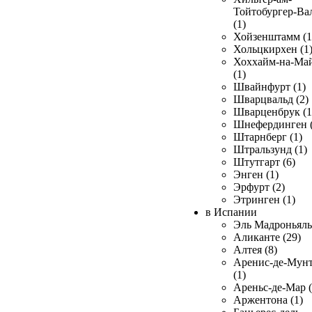
Тойтобургер-Ва
(1)
Хойзенштамм (1
Хольцкирхен (1
Хоххайм-на-Ма
(1)
Швайнфурт (1)
Шварцвальд (2)
Шварценбрук (1
Шнефердинген (
Штарнберг (1)
Штральзунд (1)
Штутгарт (6)
Энген (1)
Эрфурт (2)
Этринген (1)
в Испании
Эль Мадроньяль 
Аликанте (29)
Алтея (8)
Аренис-де-Мун
(1)
Ареньс-де-Мар (
Аржентона (1)