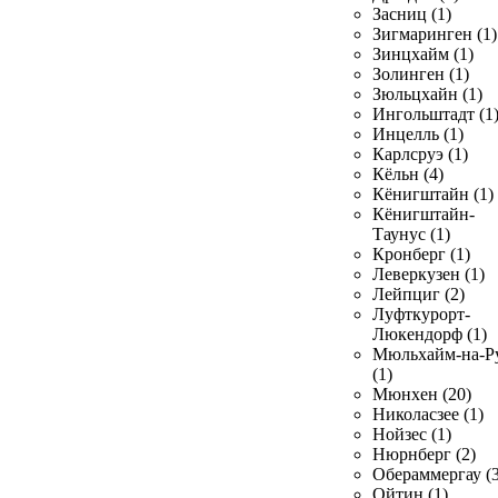
Засниц (1)
Зигмаринген (1)
Зинцхайм (1)
Золинген (1)
Зюльцхайн (1)
Ингольштадт (1
Инцелль (1)
Карлсруэ (1)
Кёльн (4)
Кёнигштайн (1)
Кёнигштайн-
Таунус (1)
Кронберг (1)
Леверкузен (1)
Лейпциг (2)
Луфткурорт-
Люкендорф (1)
Мюльхайм-на-Р
(1)
Мюнхен (20)
Николасзее (1)
Нойзес (1)
Нюрнберг (2)
Обераммергау (3
Ойтин (1)