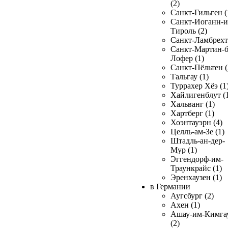
(2)
Санкт-Гильген (
Санкт-Иоганн-и
Тироль (2)
Санкт-Ламбрехт 
Санкт-Мартин-б
Лофер (1)
Санкт-Пёльтен (
Тальгау (1)
Туррахер Хёэ (1
Хайлигенблут (
Хальванг (1)
Хартберг (1)
Хоэнтауэрн (4)
Целль-ам-Зе (1)
Штадль-ан-дер-
Мур (1)
Эггендорф-им-
Траункрайс (1)
Эренхаузен (1)
в Германии
Аугсбург (2)
Ахен (1)
Ашау-им-Кимга
(2)