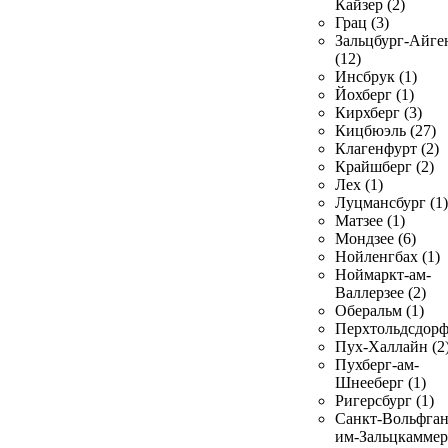
Кайзер (2)
Грац (3)
Зальцбург-Айге
(12)
Инсбрук (1)
Йохберг (1)
Кирхберг (3)
Кицбюэль (27)
Клагенфурт (2)
Крайшберг (2)
Лех (1)
Луцмансбург (1)
Матзее (1)
Мондзее (6)
Нойленгбах (1)
Ноймаркт-ам-
Валлерзее (2)
Оберальм (1)
Перхтольдсдорф
Пух-Халлайн (2
Пухберг-ам-
Шнееберг (1)
Ригерсбург (1)
Санкт-Вольфган
им-Зальцкаммер