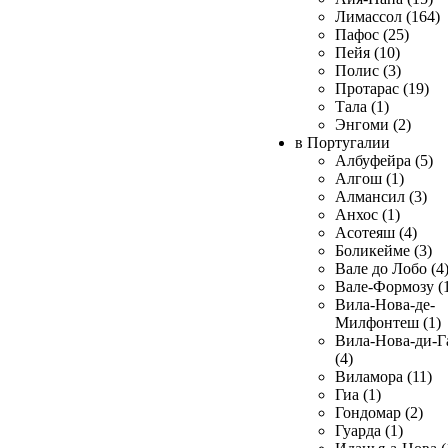
Лимассол (164)
Пафос (25)
Пейя (10)
Полис (3)
Протарас (19)
Тала (1)
Энгоми (2)
в Португалии
Албуфейра (5)
Алгош (1)
Алмансил (3)
Анхос (1)
Асотеяш (4)
Боликейме (3)
Вале до Лобо (4
Вале-Формозу (
Вила-Нова-де-
Милфонтеш (1)
Вила-Нова-ди-Г
(4)
Виламора (11)
Гиа (1)
Гондомар (2)
Гуарда (1)