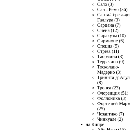
Сало (3)
Сан - Ремо (36)
Санта-Тереза-ди
Галлура (3)
Сарцана (7)
Сиена (12)
Сиракузы (10)
Сирмионе (6)
Специя (5)
Стреза (11)
Таормина (3)
Террачина (9)
Тосколано-
Мадерно (3)
Тринита-д' Агул
(8)
Тропеа (23)
Флоренция (51)
Фоллоника (3)
Форте дей Мар
(25)
Чезантико (7)
Чинкуале (2)
на Кипре
Айя-Напа (15)