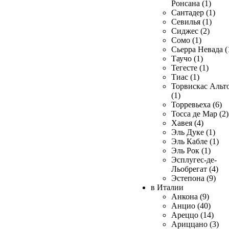
Ронсана (1)
Сантадер (1)
Севилья (1)
Сиджес (2)
Сомо (1)
Сьерра Невада (
Таучо (1)
Тегесте (1)
Тиас (1)
Торвискас Альт
(1)
Торревьеха (6)
Тосса де Мар (2)
Хавея (4)
Эль Дуке (1)
Эль Кабле (1)
Эль Рок (1)
Эсплугес-де-
Льобрегат (4)
Эстепона (9)
в Италии
Анкона (9)
Анцио (40)
Ареццо (14)
Ариццано (3)