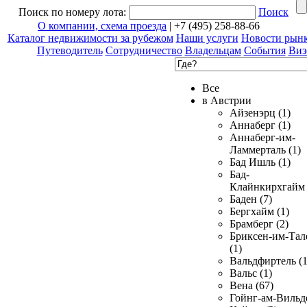
Поиск по номеру лота:
Поиск
О компании, схема проезда
| +7 (495) 258-88-66
Каталог недвижимости за рубежом
Наши услуги
Новости рын
Путеводитель
Сотрудничество
Владельцам
События
Виз
Все
в Австрии
Айзенэрц (1)
Аннаберг (1)
Аннаберг-им-
Ламмерталь (1)
Бад Ишль (1)
Бад-
Клайнкирхгайм 
Баден (7)
Бергхайм (1)
Брамберг (2)
Бриксен-им-Тал
(1)
Вальдфиртель (1
Вальс (1)
Вена (67)
Гойнг-ам-Вильд