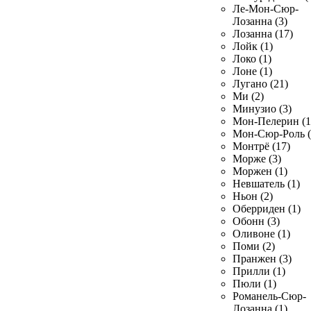
Ле-Мон-Сюр-
Лозанна (3)
Лозанна (17)
Лойк (1)
Локо (1)
Лоне (1)
Лугано (21)
Ми (2)
Минузио (3)
Мон-Пелерин (1
Мон-Сюр-Роль (
Монтрё (17)
Морже (3)
Моржен (1)
Невшатель (1)
Ньон (2)
Оберриден (1)
Обонн (3)
Оливоне (1)
Поми (2)
Пранжен (3)
Прилли (1)
Пюли (1)
Романель-Сюр-
Лозанна (1)