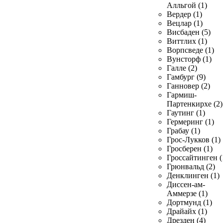
Алльгой (1)
Вердер (1)
Вецлар (1)
Висбаден (5)
Виттлих (1)
Ворпсведе (1)
Вунсторф (1)
Галле (2)
Гамбург (9)
Ганновер (2)
Гармиш-
Партенкирхе (2)
Гаутинг (1)
Гермеринг (1)
Грабау (1)
Грос-Лукков (1)
Гросберен (1)
Гроссайтинген (
Грюнвальд (2)
Денклинген (1)
Диссен-ам-
Аммерзе (1)
Дортмунд (1)
Драйайх (1)
Дрезден (4)