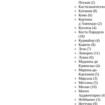
Пеская (2)
Кастильончелло 
Катания (8)
Комо (6)
Кортина
д’Ампеццо (2)
Косенза (4)
Коста Парадизо
(18)
Курмайор (4)
Кьянти (8)
Леза (7)
Ливорно (11)
Лукка (6)
Мадонна ди
Кампильо (4)
Марина-ди-
Каулония (5)
Марсала (3)
Мессина (5)
Милан (10)
Монте
Арджентарио (4
Неббьюно (3)
Неттуно (9)