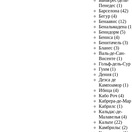
Баньерес-дель-
Пенедес (1)
Барселона (42)
Бегур (4)
Бенаавис (12)
Бенальмадена (1
Бенидорм (5)
Бениса (4)
Бенитачель (3)
Бланес (3)
Валь-де-Сан-
Висенте (1)
Гольф-дель-Сур 
Гуим (1)
Дения (1)
Деэса де
Кампоамор (1)
Ибица (4)
Кабо Роч (4)
Кабрера-де-Мар 
Кабрилс (1)
Кальдас-де-
Малавелья (4)
Кальпе (22)
Камбрильс (2)