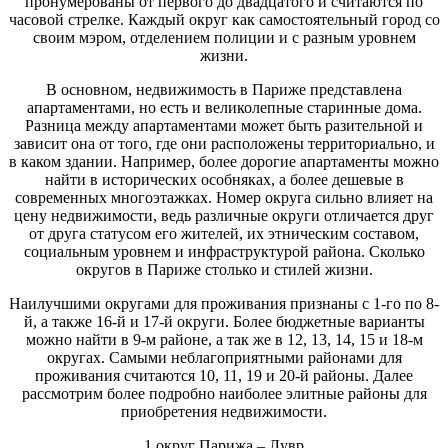
пронумерованы от первого до двадцатого и считаются по
часовой стрелке. Каждый округ как самостоятельный город со
своим мэром, отделением полиции и с разным уровнем
жизни.
В основном, недвижимость в Париже представлена
апартаментами, но есть и великолепные старинные дома.
Разница между апартаментами может быть разительной и
зависит она от того, где они расположены территориально, и
в каком здании. Например, более дорогие апартаменты можно
найти в исторических особняках, а более дешевые в
современных многоэтажках. Номер округа сильно влияет на
цену недвижимости, ведь различные округи отличается друг
от друга статусом его жителей, их этническим составом,
социальным уровнем и инфраструктурой района. Сколько
округов в Париже столько и стилей жизни.
Наилучшими округами для проживания признаны с 1-го по 8-
й, а также 16-й и 17-й округи. Более бюджетные варианты
можно найти в 9-м районе, а так же в 12, 13, 14, 15 и 18-м
округах. Самыми неблагоприятными районами для
проживания считаются 10, 11, 19 и 20-й районы. Далее
рассмотрим более подробно наиболее элитные районы для
приобретения недвижимости.
1 округ Парижа – Лувр