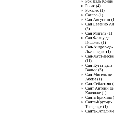
Рок Дэль Конде 
Росас (4)
Рохалес (1)
Сагаро (1)
Сан Августин (1
Сан Евгенио Ал
(5)
Сан Мигель (1)
Сан Фелиу де
Гишольс (1)
Сан-Андрес-де-
Льеванерас (1)
Сан-Жуст-Десве
(11)
Сан-Кугат-дель-
Вальес (6)
Сан-Мигель-де-
Абона (1)
Сан-Себастьян (
Сант Антони де
Калонже (1)
Санта-Брихида (
Санта-Крус-де-
Тенерифе (1)
Санта-Эулалия-д