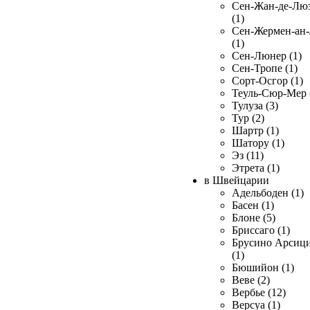
Сен-Жан-де-Лю
(1)
Сен-Жермен-ан
(1)
Сен-Люнер (1)
Сен-Тропе (1)
Сорт-Осгор (1)
Теуль-Сюр-Мер 
Тулуза (3)
Тур (2)
Шартр (1)
Шатору (1)
Эз (11)
Этрета (1)
в Швейцарии
Адельбоден (1)
Басен (1)
Блоне (5)
Бриссаго (1)
Брусино Арсиц
(1)
Бюшийон (1)
Веве (2)
Вербье (12)
Версуа (1)