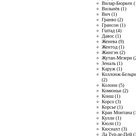
Вилар-Бюркен (
Вильнёв (1)
Вич (1)
Гранво (2)
Грансон (1)
Гштад (4)
Давос (1)
Женева (9)
Жентод (1)
Жингэн (2)
Жутан-Мезери (
Зеналь (1)
Каруж (1)
Коллонж-Бельр
(2)
Колони (5)
Комюньи (2)
Конш (1)
Корсо (3)
Корсье (1)
Кран Монтана (
Кулли (1)
Кюли (1)
Кюснахт (3)
Ла Тур-де-Пей (