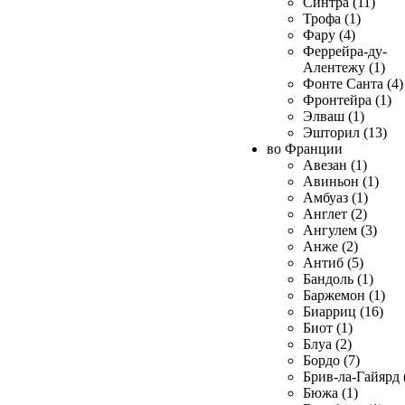
Синтра (11)
Трофа (1)
Фару (4)
Феррейра-ду-
Алентежу (1)
Фонте Санта (4)
Фронтейра (1)
Элваш (1)
Эшторил (13)
во Франции
Авезан (1)
Авиньон (1)
Амбуаз (1)
Англет (2)
Ангулем (3)
Анже (2)
Антиб (5)
Бандоль (1)
Баржемон (1)
Биарриц (16)
Биот (1)
Блуа (2)
Бордо (7)
Брив-ла-Гайярд 
Бюжа (1)