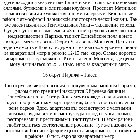
здесь находятся знаменитые Елисейские Поля с каштановыми
аллеями, бутиками и элитными клубами. Проспект Матиньон
славится своими художественными галереями. Безопасный
район с атмосферой парижской аристократической жизни. Так
же здесь находится Триумфальная Арка – украшение города.
Существует так называемый «Золотой треугольник» элитной
недвижимости в Париже, так вот Елисейские поля в него
входят вместе с авеню Георга V и авеню Монтеня. Цены на
недвижимость в 8 округе держатся на высоком уровне с ценой
за квадратный метр в районе 12-15 тыс. евро. Самые дорогие
апартаменты тут можно найти на авеню Монтеня, где цены
могу начинаться от 25-30 тыс. евро за квадратный метр.
16 округ Парижа – Пасси
16й округ является элитным и популярным районом Парижа,
рядом с его границей находится Эйфелева башня и
Елисейские поля. Этот район - мечта каждого парижанина,
здесь процветает комфорт, престиж, безопасность и зеленая
зона парков. Здесь апартаменты соседствуют с частными
домами, рядом вся инфраструктура города с магазинами,
ресторанами и престижными институтами. В этом районе
любят селиться состоятельные россияне, тут же находится
посольство России. Средние цены на апартаменты находятся
в районе 10 тыс. евро за квадратный метр.