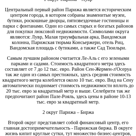
Центральный первый район Парижа является историческим
центром города, в котором собраны знаменитые музеи,
бутики, роскошные дворцы, пятизвездочные гостиницы и
парки с фонтанами. Один из самых старых и богатых районов
для покупки люксовой недвижимости. Символами округа
являются: Лувр, Малая триумфальная арка, Вандомская
колонна, Парижская тюрьма Консьержери, отель Риц,
Вандомская площадь с бутиками, а также Сад Тюильри.
Самым лучшим районом считается Ле-Аль с его зелеными
парками и садами. Стоимость квадратного метра здесь
составляет от 7 до 12 тыс. евро. Район Сен-Жермен-л'Осеруа
так же один из самых престижных, здесь средняя стоимость
квадратного метра колеблется около 10 тыс. евро. Вид на Сену
автоматически поднимает стоимость недвижимости вплоть до
20 тыс. евро за квадратный метр и выше. Селебрити так же
предпочитают район Пале-Рояль, здесь цены в районе 10-13
тыс. евро за квадратный метр.
2 округ Парижа – Биржа
Второй округ представляет собой финансовый центр, его
главная достопримечательность - Парижская биржа. В округе
жизнь кипит круглые сутки, тут множество бизнес-центров,