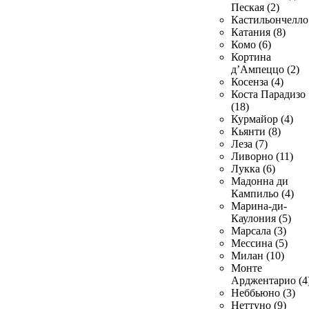
Пеская (2)
Кастильончелло 
Катания (8)
Комо (6)
Кортина
д’Ампеццо (2)
Косенза (4)
Коста Парадизо
(18)
Курмайор (4)
Кьянти (8)
Леза (7)
Ливорно (11)
Лукка (6)
Мадонна ди
Кампильо (4)
Марина-ди-
Каулония (5)
Марсала (3)
Мессина (5)
Милан (10)
Монте
Арджентарио (4
Неббьюно (3)
Неттуно (9)