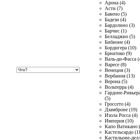
Арона (4)
Асти (7)
Бавено (5)
Бадези (4)
Бардолино (3)
Барчис (1)
Белладжио (5)
Бибионе (4)
Бордигера (10)
Бриатико (9)
Валь-ди-Фасса (
Варесе (8)
Хочу
Венеция (3)
купить
Вербания (13)
Верона (5)
Вольтерра (4)
Гардоне-Ривьер
(5)
Гроссето (4)
Дзамброне (19)
Изола Росса (4)
Империя (10)
Капо Ватикано (
Кастельсардо (1
Кастильоне-делл