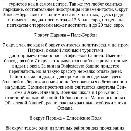
туристов как в самом центре. Так же тут любят селиться
парижане, состоятельные иностранцы и знаменитости. Округ
Люксембург является одним из самых элитных, здесь средняя
стоимость квадратного метра – 12,5 тыс. евро, но цена на
пентхаусы с террасами может достигать и до 20 тыс. евро.
7 округ Парижа – Пале-Бурбон
7 округ, так же как и 8 округ считается политическим центром
Парижа, с самой любимой туристами
достопримечательностью - Эйфелевой башней. Именно
благодаря ей в 7 округе открываются наиболее романтичные
виды из окон. За вид на Эйфелевую башню придется
переплатить, но за такую красоту не жалко отдать денег.
Район так же подходит для проживания с детьми, здесь
большой выбор школ и можно не беспокоиться о безопасности
на улицах. Самими престижными считаются кварталы Сен-
Тома-д'Акен, Инвалид, Военная школа и Гро-Кайю с
отличной парковой зоной. Поблизости от Марсового поля с
Эйфелевой башней, расположены красивые особняки эпохи
Османа.
8 округ Парижа – Елисейские Поля
8й округ так же один из элитных районов для проживания,