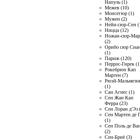
Напуль (1)
Межев (10)
Монсегюр (1)
Мужен (2)
Нейи-сюр-Сен (
Ницца (12)
Ножан-сюр-Ма
(2)
Орибо сюр Сиа
(1)
Париж (120)
Перрос-Гирек (1
Рокебрюн Кап
Мартен (7)
Рюэй-Мальмезо
(1)
Сан Агнес (1)
Сен Жан Кап
Ферра (23)
Сен Лоран д'Эз 
Сен Мартен де 
(1)
Сен Поль де Ва
(2)
Сен-Бриё (3)