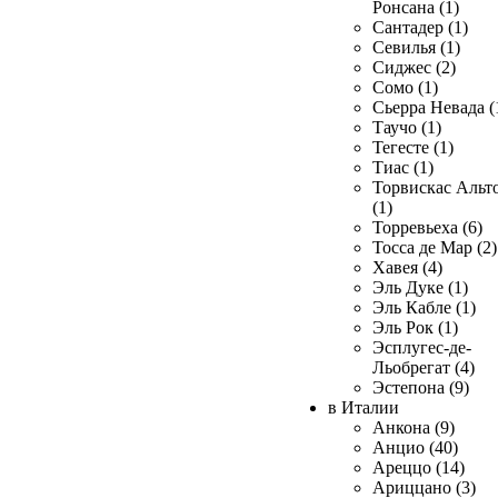
Ронсана (1)
Сантадер (1)
Севилья (1)
Сиджес (2)
Сомо (1)
Сьерра Невада (
Таучо (1)
Тегесте (1)
Тиас (1)
Торвискас Альт
(1)
Торревьеха (6)
Тосса де Мар (2)
Хавея (4)
Эль Дуке (1)
Эль Кабле (1)
Эль Рок (1)
Эсплугес-де-
Льобрегат (4)
Эстепона (9)
в Италии
Анкона (9)
Анцио (40)
Ареццо (14)
Ариццано (3)