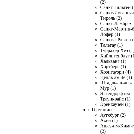
(2)
Санкт-Гильген (
Санкт-Иоганн-и
Тироль (2)
Санкт-Ламбрехт 
Санкт-Мартин-б
Лофер (1)
Санкт-Пёльтен (
Тальгау (1)
Туррахер Хёэ (1
Хайлигенблут (
Хальванг (1)
Хартберг (1)
Хоэнтауэрн (4)
Целль-ам-Зе (1)
Штадль-ан-дер-
Мур (1)
Эггендорф-им-
Траункрайс (1)
Эренхаузен (1)
в Германии
Аугсбург (2)
Ахен (1)
Ашау-им-Кимга
(2)