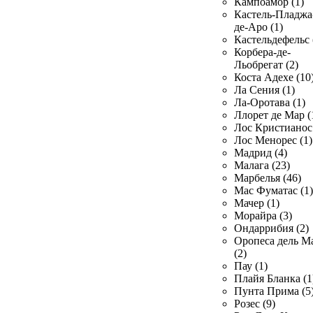
Кампоамор (1)
Кастель-Пладжа
де-Аро (1)
Кастельдефельс 
Корбера-де-
Льобрегат (2)
Коста Адехе (10
Ла Сения (1)
Ла-Оротава (1)
Ллорет де Мар (
Лос Кристианос 
Лос Менорес (1)
Мадрид (4)
Малага (23)
Марбелья (46)
Мас Фуматас (1)
Мачер (1)
Морайра (3)
Ондаррибия (2)
Оропеса дель М
(2)
Пау (1)
Плайя Бланка (1
Пунта Прима (5
Розес (9)