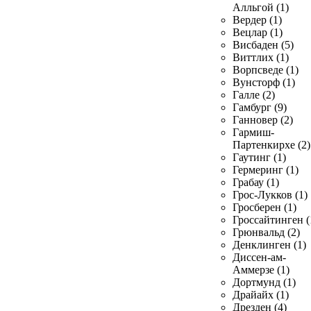
Алльгой (1)
Вердер (1)
Вецлар (1)
Висбаден (5)
Виттлих (1)
Ворпсведе (1)
Вунсторф (1)
Галле (2)
Гамбург (9)
Ганновер (2)
Гармиш-
Партенкирхе (2)
Гаутинг (1)
Гермеринг (1)
Грабау (1)
Грос-Лукков (1)
Гросберен (1)
Гроссайтинген (
Грюнвальд (2)
Денклинген (1)
Диссен-ам-
Аммерзе (1)
Дортмунд (1)
Драйайх (1)
Дрезден (4)