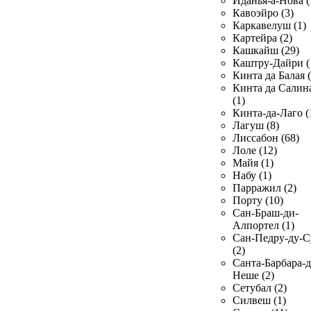
Иданья-а-Нова (
Кавоэйро (3)
Каркавелуш (1)
Картейра (2)
Кашкайш (29)
Каштру-Дайри (
Кинта да Балая (
Кинта да Салин
(1)
Кинта-да-Лаго (
Лагуш (8)
Лиссабон (68)
Лоле (12)
Майя (1)
Набу (1)
Парражил (2)
Порту (10)
Сан-Браш-ди-
Алпортел (1)
Сан-Педру-ду-С
(2)
Санта-Барбара-д
Неше (2)
Сетубал (2)
Силвеш (1)