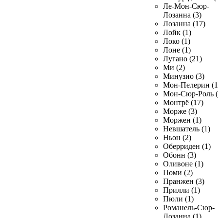
Ле-Мон-Сюр-
Лозанна (3)
Лозанна (17)
Лойк (1)
Локо (1)
Лоне (1)
Лугано (21)
Ми (2)
Минузио (3)
Мон-Пелерин (1
Мон-Сюр-Роль (
Монтрё (17)
Морже (3)
Моржен (1)
Невшатель (1)
Ньон (2)
Оберриден (1)
Обонн (3)
Оливоне (1)
Поми (2)
Пранжен (3)
Прилли (1)
Пюли (1)
Романель-Сюр-
Лозанна (1)