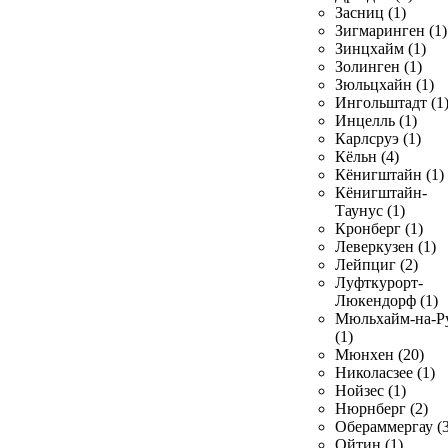
Засниц (1)
Зигмаринген (1)
Зинцхайм (1)
Золинген (1)
Зюльцхайн (1)
Ингольштадт (1
Инцелль (1)
Карлсруэ (1)
Кёльн (4)
Кёнигштайн (1)
Кёнигштайн-
Таунус (1)
Кронберг (1)
Леверкузен (1)
Лейпциг (2)
Луфткурорт-
Люкендорф (1)
Мюльхайм-на-Р
(1)
Мюнхен (20)
Николасзее (1)
Нойзес (1)
Нюрнберг (2)
Обераммергау (3
Ойтин (1)