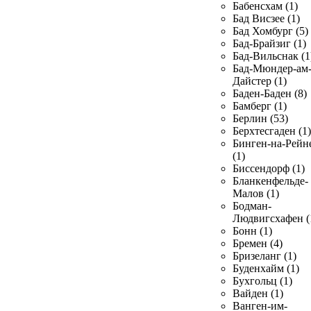
Бабенсхам (1)
Бад Висзее (1)
Бад Хомбург (5)
Бад-Брайзиг (1)
Бад-Вильснак (1
Бад-Мюндер-ам
Дайстер (1)
Баден-Баден (8)
Бамберг (1)
Берлин (53)
Берхтесгаден (1)
Бинген-на-Рейн
(1)
Биссендорф (1)
Бланкенфельде-
Малов (1)
Бодман-
Людвигсхафен (
Бонн (1)
Бремен (4)
Бризеланг (1)
Буденхайм (1)
Бухгольц (1)
Вайден (1)
Ванген-им-