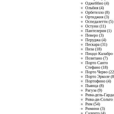
Оджеббио (4)
Ольбия (4)
Орбетелло (8)
Ортиджия (3)
Оспедалетти (5)
Остуни (11)
Пантелерия (1)
Певеро (3)
Перуджа (4)
Пескара (31)
Пиза (18)
Пиццо Калабро 
Позитано (7)
Порто Санто
Стефано (18)
Порто Черво (22
Порто Эрколе (8
Портофино (4)
Пьянца (8)
Рагуза (9)
Рива-дель-Гарда 
Рива-ди-Сольто 
Рим (54)
Римини (3)
Саленто (4)