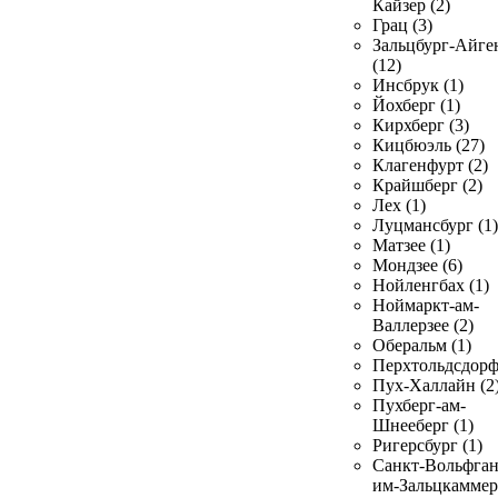
Кайзер (2)
Грац (3)
Зальцбург-Айге
(12)
Инсбрук (1)
Йохберг (1)
Кирхберг (3)
Кицбюэль (27)
Клагенфурт (2)
Крайшберг (2)
Лех (1)
Луцмансбург (1)
Матзее (1)
Мондзее (6)
Нойленгбах (1)
Ноймаркт-ам-
Валлерзее (2)
Оберальм (1)
Перхтольдсдорф
Пух-Халлайн (2
Пухберг-ам-
Шнееберг (1)
Ригерсбург (1)
Санкт-Вольфган
им-Зальцкаммер