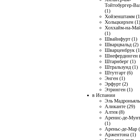
Тойтобургер-Ва
(1)
Хойзенштамм (1
Хольцкирхен (1
Хоххайм-на-Ма
(1)
Швайнфурт (1)
Шварцвальд (2)
Шварценбрук (1
Шнефердинген (
Штарнберг (1)
Штральзунд (1)
Штутгарт (6)
Энген (1)
Эрфурт (2)
Этринген (1)
в Испании
Эль Мадроньяль 
Аликанте (29)
Алтея (8)
Аренис-де-Мун
(1)
Ареньс-де-Мар (
Аржентона (1)