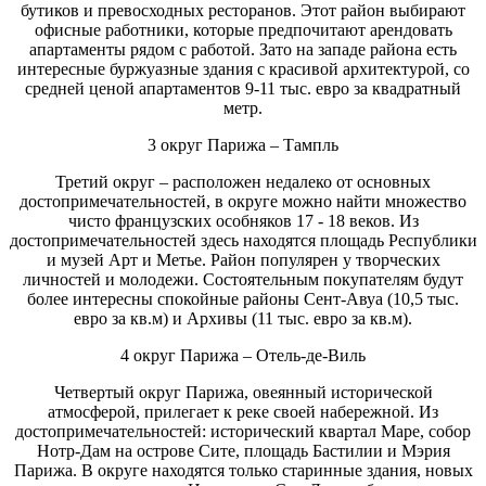
бутиков и превосходных ресторанов. Этот район выбирают
офисные работники, которые предпочитают арендовать
апартаменты рядом с работой. Зато на западе района есть
интересные буржуазные здания с красивой архитектурой, со
средней ценой апартаментов 9-11 тыс. евро за квадратный
метр.
3 округ Парижа – Тампль
Третий округ – расположен недалеко от основных
достопримечательностей, в округе можно найти множество
чисто французских особняков 17 - 18 веков. Из
достопримечательностей здесь находятся площадь Республики
и музей Арт и Метье. Район популярен у творческих
личностей и молодежи. Состоятельным покупателям будут
более интересны спокойные районы Сент-Авуа (10,5 тыс.
евро за кв.м) и Архивы (11 тыс. евро за кв.м).
4 округ Парижа – Отель-де-Виль
Четвертый округ Парижа, овеянный исторической
атмосферой, прилегает к реке своей набережной. Из
достопримечательностей: исторический квартал Маре, собор
Нотр-Дам на острове Сите, площадь Бастилии и Мэрия
Парижа. В округе находятся только старинные здания, новых