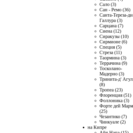
Сало (3)
Сан - Ремо (36)
Санта-Тереза-ди
Галлура (3)
Сарцана (7)
Сиена (12)
Сиракузы (10)
Сирмионе (6)
Специя (5)
Стреза (11)
Таормина (3)
Террачина (9)
Тосколано-
Мадерно (3)
Тринита-д' Агул
(8)
Тропеа (23)
Флоренция (51)
Фоллоника (3)
Форте дей Мар
(25)
Чезантико (7)
Чинкуале (2)
на Кипре
Айя-Напа (15)