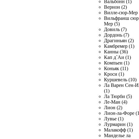
Вальбонн (1)
Вернон (2)
Вилле-сюр-Мер 
Вильфранш сюр
Мер (5)
Довиль (7)
Дордонь (7)
Драгиньян (2)
Камбремер (1)
Канны (36)
Кап д`Аи (1)
Компьен (1)
Коньяк (11)
Кроси (1)
Куршевель (10)
Ла Варен Сен-И
(1)
Ла Тюрби (5)
Ле-Ман (4)
Лион (2)
Лион-ла-Форе (1
Лувье (1)
Лурмарин (1)
Малакофф (1)
Манделье ла