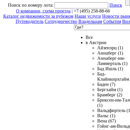
Поиск по номеру лота:
Поиск
О компании, схема проезда
| +7 (495) 258-88-66
Каталог недвижимости за рубежом
Наши услуги
Новости рын
Путеводитель
Сотрудничество
Владельцам
События
Виз
Все
в Австрии
Айзенэрц (1)
Аннаберг (1)
Аннаберг-им-
Ламмерталь (1)
Бад Ишль (1)
Бад-
Клайнкирхгайм 
Баден (7)
Бергхайм (1)
Брамберг (2)
Бриксен-им-Тал
(1)
Вальдфиртель (1
Вальс (1)
Вена (67)
Гойнг-ам-Вильд