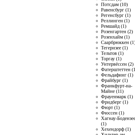
Потсдам (10)
Равенсбург (1)
Регенсбург (1)
Реллинген (1)
Ремшайд (1)
Розенгартен (2)
Розенхайм (1)
Саарбрюккен (1
Тегернзее (1)
Тельтов (1)
Торгау (1)
Унтервёссен (2)
Фатерштеттен (1
Фельдафинг (1)
Фрайбург (1)
Франкфурт-на-
Майне (11)
Фрауенмарк (1)
Фридберг (1)
Фюрт (1)
Фюссен (1)
Хагнау-Бодензе
(1)
Хехендорф (1)
Хильтер-ам-