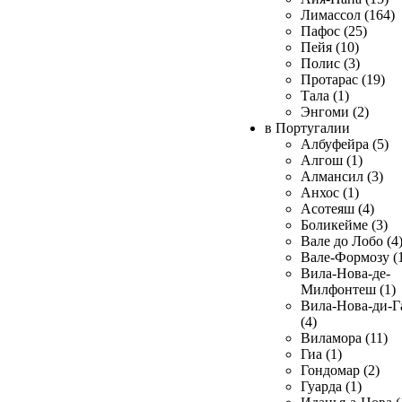
Лимассол (164)
Пафос (25)
Пейя (10)
Полис (3)
Протарас (19)
Тала (1)
Энгоми (2)
в Португалии
Албуфейра (5)
Алгош (1)
Алмансил (3)
Анхос (1)
Асотеяш (4)
Боликейме (3)
Вале до Лобо (4
Вале-Формозу (
Вила-Нова-де-
Милфонтеш (1)
Вила-Нова-ди-Г
(4)
Виламора (11)
Гиа (1)
Гондомар (2)
Гуарда (1)