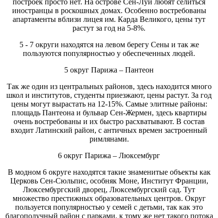
построек просто нет. На острове Сен-Луи любят селиться
иностранцы в роскошных домах. Особенно востребованы
апартаменты вблизи лицея им. Карда Великого, цены тут
растут за год на 5-8%.
5 - 7 округи находятся на левом берегу Сены и так же
пользуются популярностью у обеспеченных людей.
5 округ Парижа – Пантеон
Так же один из центральных районов, здесь находится много
школ и институтов, студенты приезжают, цены растут. За год
цены могут вырастать на 12-15%. Самые элитные районы:
площадь Пантеона и бульвар Сен-Жермен, здесь квартиры
очень востребованы и их быстро расхватывают. В состав
входит Латинский район, с античных времен застроенный
римлянами.
6 округ Парижа – Люксембург
В модном 6 округе находятся такие знаменитые объекты как
Церковь Сен-Сюльпис, особняк Моне, Институт Франции,
Люксембургский дворец, Люксембургский сад. Тут
множество престижных образовательных центров. Округ
пользуется популярностью у семей с детьми, так как это
благополучный район с парками, к тому же нет такого потока