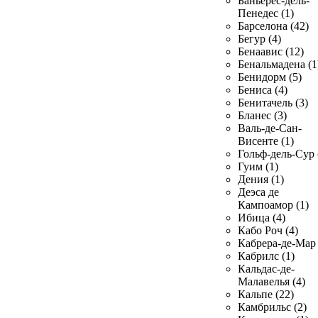
Баньерес-дель-
Пенедес (1)
Барселона (42)
Бегур (4)
Бенаавис (12)
Бенальмадена (1
Бенидорм (5)
Бениса (4)
Бенитачель (3)
Бланес (3)
Валь-де-Сан-
Висенте (1)
Гольф-дель-Сур 
Гуим (1)
Дения (1)
Деэса де
Кампоамор (1)
Ибица (4)
Кабо Роч (4)
Кабрера-де-Мар 
Кабрилс (1)
Кальдас-де-
Малавелья (4)
Кальпе (22)
Камбрильс (2)