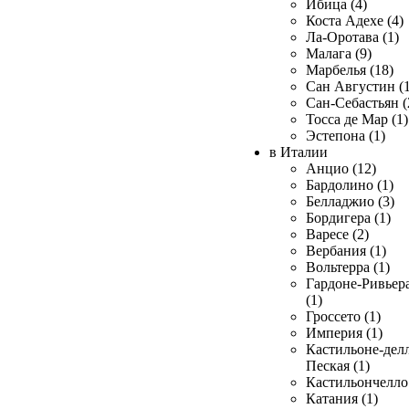
Ибица (4)
Коста Адехе (4)
Ла-Оротава (1)
Малага (9)
Марбелья (18)
Сан Августин (1
Сан-Себастьян (
Тосса де Мар (1)
Эстепона (1)
в Италии
Анцио (12)
Бардолино (1)
Белладжио (3)
Бордигера (1)
Варесе (2)
Вербания (1)
Вольтерра (1)
Гардоне-Ривьер
(1)
Гроссето (1)
Империя (1)
Кастильоне-делл
Пеская (1)
Кастильончелло 
Катания (1)