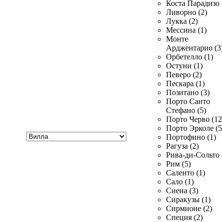
Коста Парадизо 
Ливорно (2)
Лукка (2)
Мессина (1)
Монте
Арджентарио (3
Орбетелло (1)
Остуни (1)
Певеро (2)
Пескара (1)
Позитано (3)
Порто Санто
Стефано (5)
Порто Черво (12
Порто Эрколе (5
Хочу
Портофино (1)
купить
Рагуза (2)
Рива-ди-Сольто 
Рим (5)
Саленто (1)
Сало (1)
Сиена (3)
Сиракузы (1)
Сирмионе (2)
Специя (2)