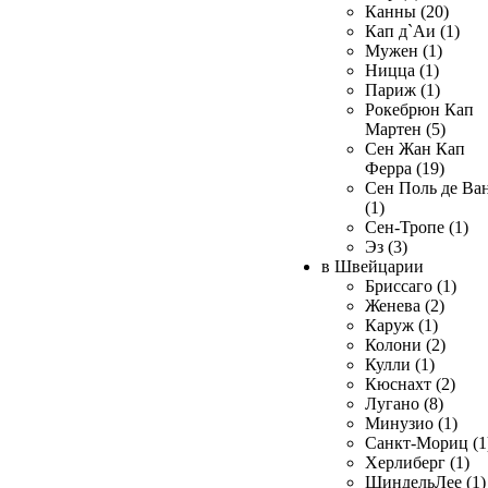
Канны (20)
Кап д`Аи (1)
Мужен (1)
Ницца (1)
Париж (1)
Рокебрюн Кап
Мартен (5)
Сен Жан Кап
Ферра (19)
Сен Поль де Ва
(1)
Сен-Тропе (1)
Эз (3)
в Швейцарии
Бриссаго (1)
Женева (2)
Каруж (1)
Колони (2)
Кулли (1)
Кюснахт (2)
Лугано (8)
Минузио (1)
Санкт-Мориц (1
Херлиберг (1)
ШиндельЛее (1)