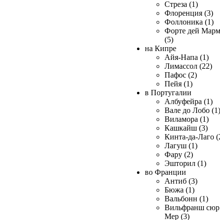
Стреза (1)
Флоренция (3)
Фоллоника (1)
Форте дей Мар
(5)
на Кипре
Айя-Напа (1)
Лимассол (22)
Пафос (2)
Пейя (1)
в Португалии
Албуфейра (1)
Вале до Лобо (1
Виламора (1)
Кашкайш (3)
Кинта-да-Лаго (
Лагуш (1)
Фару (2)
Эшторил (1)
во Франции
Антиб (3)
Бюжа (1)
Вальбонн (1)
Вильфранш сюр
Мер (3)