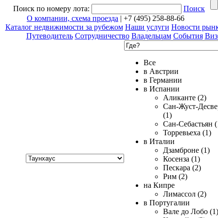
Поиск по номеру лота:
Поиск
О компании, схема проезда
| +7 (495) 258-88-66
Каталог недвижимости за рубежом
Наши услуги
Новости рын
Путеводитель
Сотрудничество
Владельцам
События
Виз
Все
в Австрии
в Германии
в Испании
Аликанте (2)
Сан-Жуст-Десве
(1)
Сан-Себастьян (
Торревьеха (1)
в Италии
Дзамброне (1)
Хочу
Косенза (1)
купить
Пескара (2)
Рим (2)
на Кипре
Лимассол (2)
в Португалии
Вале до Лобо (1