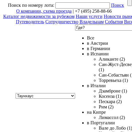
Поиск по номеру лота:
Поиск
О компании, схема проезда
| +7 (495) 258-88-66
Каталог недвижимости за рубежом
Наши услуги
Новости рын
Путеводитель
Сотрудничество
Владельцам
События
Виз
Все
в Австрии
в Германии
в Испании
Аликанте (2)
Сан-Жуст-Десве
(1)
Сан-Себастьян (
Торревьеха (1)
в Италии
Дзамброне (1)
Хочу
Косенза (1)
купить
Пескара (2)
Рим (2)
на Кипре
Лимассол (2)
в Португалии
Вале до Лобо (1