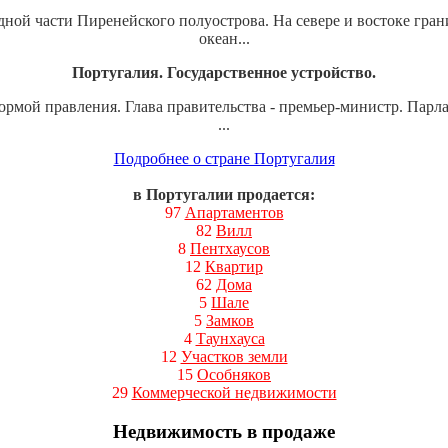
адной части Пиренейского полуострова. На севере и востоке гра
океан...
Португалия. Государственное устройство.
ормой правления. Глава правительства - премьер-министр. Парл
...
Подробнее о стране Португалия
в Португалии продается:
97
Апартаментов
82
Вилл
8
Пентхаусов
12
Квартир
62
Дома
5
Шале
5
Замков
4
Таунхауса
12
Участков земли
15
Особняков
29
Коммерческой недвижимости
Недвижимость в продаже