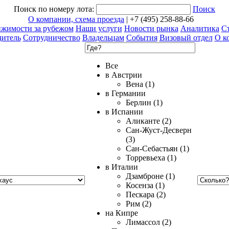
Поиск по номеру лота:
Поиск
О компании, схема проезда
| +7 (495) 258-88-66
ижимости за рубежом
Наши услуги
Новости рынка
Аналитика
Ст
дитель
Сотрудничество
Владельцам
События
Визовый отдел
О к
Все
в Австрии
Вена (1)
в Германии
Берлин (1)
в Испании
Аликанте (2)
Сан-Жуст-Десверн
(3)
Сан-Себастьян (1)
Торревьеха (1)
в Италии
Дзамброне (1)
Косенза (1)
Пескара (2)
Рим (2)
на Кипре
Лимассол (2)