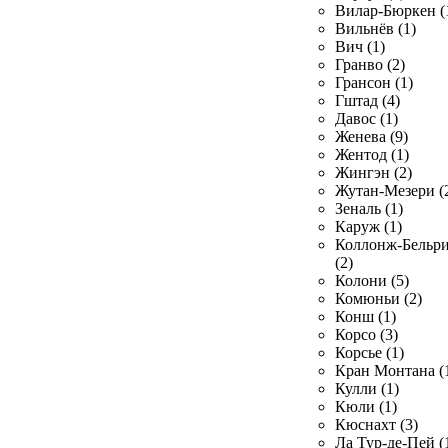
Вилар-Бюркен (
Вильнёв (1)
Вич (1)
Гранво (2)
Грансон (1)
Гштад (4)
Давос (1)
Женева (9)
Жентод (1)
Жингэн (2)
Жутан-Мезери (
Зеналь (1)
Каруж (1)
Коллонж-Бельр
(2)
Колони (5)
Комюньи (2)
Конш (1)
Корсо (3)
Корсье (1)
Кран Монтана (
Кулли (1)
Кюли (1)
Кюснахт (3)
Ла Тур-де-Пей (