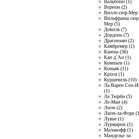
Вальбонн (1)
Вернон (2)
Вилле-сюр-Мер 
Вильфранш сюр
Мер (5)
Довиль (7)
Дордонь (7)
Драгиньян (2)
Камбремер (1)
Канны (36)
Кап д`Аи (1)
Компьен (1)
Коньяк (11)
Кроси (1)
Куршевель (10)
Ла Варен Сен-И
(1)
Ла Тюрби (5)
Ле-Ман (4)
Лион (2)
Лион-ла-Форе (1
Лувье (1)
Лурмарин (1)
Малакофф (1)
Манделье ла