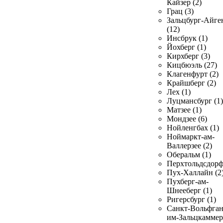
Кайзер (2)
Грац (3)
Зальцбург-Айге
(12)
Инсбрук (1)
Йохберг (1)
Кирхберг (3)
Кицбюэль (27)
Клагенфурт (2)
Крайшберг (2)
Лех (1)
Луцмансбург (1)
Матзее (1)
Мондзее (6)
Нойленгбах (1)
Ноймаркт-ам-
Валлерзее (2)
Оберальм (1)
Перхтольдсдорф
Пух-Халлайн (2
Пухберг-ам-
Шнееберг (1)
Ригерсбург (1)
Санкт-Вольфган
им-Зальцкаммер