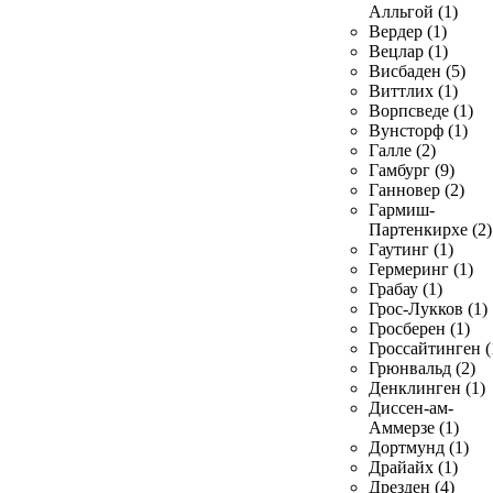
Алльгой (1)
Вердер (1)
Вецлар (1)
Висбаден (5)
Виттлих (1)
Ворпсведе (1)
Вунсторф (1)
Галле (2)
Гамбург (9)
Ганновер (2)
Гармиш-
Партенкирхе (2)
Гаутинг (1)
Гермеринг (1)
Грабау (1)
Грос-Лукков (1)
Гросберен (1)
Гроссайтинген (
Грюнвальд (2)
Денклинген (1)
Диссен-ам-
Аммерзе (1)
Дортмунд (1)
Драйайх (1)
Дрезден (4)