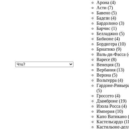
Арона (4)
Асти (7)
Бавено (5)
Бадези (4)
Бардолино (3)
Барчис (1)
Белладжио (5)
Бибионе (4)
Бордигера (10)
Бриатико (9)
Валь-ди-Фасса (
Варесе (8)
Хочу
Венеция (3)
купить
Вербания (13)
Верона (5)
Вольтерра (4)
Гардоне-Ривьер
(5)
Гроссето (4)
Дзамброне (19)
Изола Росса (4)
Империя (10)
Капо Ватикано (
Кастельсардо (1
Кастильоне-делл