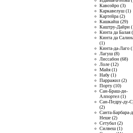
Иданья-а-Нова (
Кавоэйро (3)
Каркавелуш (1)
Картейра (2)
Кашкайш (29)
Каштру-Дайри (
Кинта да Балая (
Кинта да Салин
(1)
Кинта-да-Лаго (
Лагуш (8)
Лиссабон (68)
Лоле (12)
Майя (1)
Набу (1)
Парражил (2)
Порту (10)
Сан-Браш-ди-
Алпортел (1)
Сан-Педру-ду-С
(2)
Санта-Барбара-д
Неше (2)
Сетубал (2)
Силвеш (1)