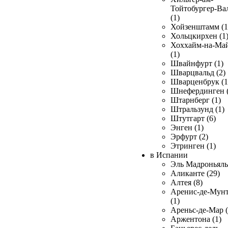
Тойтобургер-Ва
(1)
Хойзенштамм (1
Хольцкирхен (1
Хоххайм-на-Ма
(1)
Швайнфурт (1)
Шварцвальд (2)
Шварценбрук (1
Шнефердинген (
Штарнберг (1)
Штральзунд (1)
Штутгарт (6)
Энген (1)
Эрфурт (2)
Этринген (1)
в Испании
Эль Мадроньяль 
Аликанте (29)
Алтея (8)
Аренис-де-Мун
(1)
Ареньс-де-Мар (
Аржентона (1)