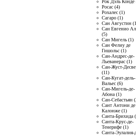
Рок Дэль Конде 
Росас (4)
Рохалес (1)
Сагаро (1)
Сан Августин (1
Сан Евгенио Ал
(5)
Сан Мигель (1)
Сан Фелиу де
Гишольс (1)
Сан-Андрес-де-
Льеванерас (1)
Сан-Жуст-Десве
(11)
Сан-Кугат-дель-
Вальес (6)
Сан-Мигель-де-
Абона (1)
Сан-Себастьян (
Сант Антони де
Калонже (1)
Санта-Брихида (
Санта-Крус-де-
Тенерифе (1)
Санта-Эулалия-д