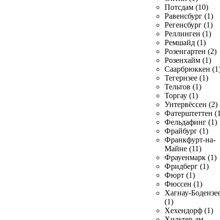
Потсдам (10)
Равенсбург (1)
Регенсбург (1)
Реллинген (1)
Ремшайд (1)
Розенгартен (2)
Розенхайм (1)
Саарбрюккен (1
Тегернзее (1)
Тельтов (1)
Торгау (1)
Унтервёссен (2)
Фатерштеттен (1
Фельдафинг (1)
Фрайбург (1)
Франкфурт-на-
Майне (11)
Фрауенмарк (1)
Фридберг (1)
Фюрт (1)
Фюссен (1)
Хагнау-Бодензе
(1)
Хехендорф (1)
Хильтер-ам-