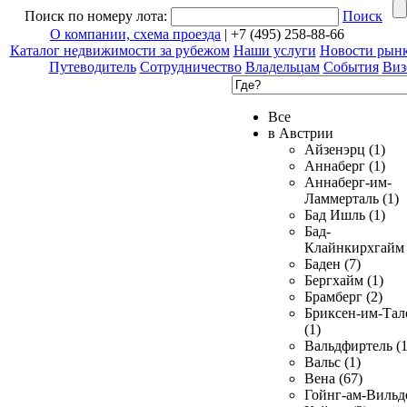
Поиск по номеру лота:
Поиск
О компании, схема проезда
| +7 (495) 258-88-66
Каталог недвижимости за рубежом
Наши услуги
Новости рын
Путеводитель
Сотрудничество
Владельцам
События
Виз
Все
в Австрии
Айзенэрц (1)
Аннаберг (1)
Аннаберг-им-
Ламмерталь (1)
Бад Ишль (1)
Бад-
Клайнкирхгайм 
Баден (7)
Бергхайм (1)
Брамберг (2)
Бриксен-им-Тал
(1)
Вальдфиртель (1
Вальс (1)
Вена (67)
Гойнг-ам-Вильд