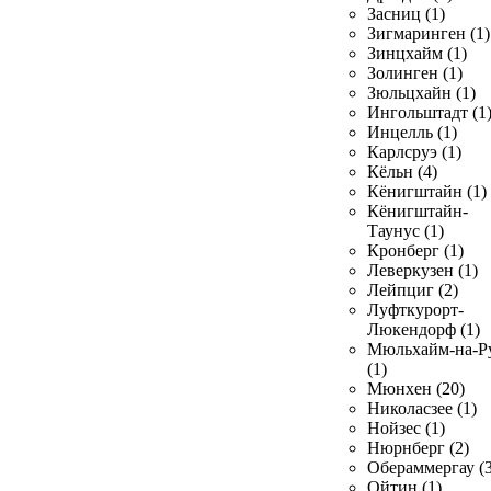
Засниц (1)
Зигмаринген (1)
Зинцхайм (1)
Золинген (1)
Зюльцхайн (1)
Ингольштадт (1
Инцелль (1)
Карлсруэ (1)
Кёльн (4)
Кёнигштайн (1)
Кёнигштайн-
Таунус (1)
Кронберг (1)
Леверкузен (1)
Лейпциг (2)
Луфткурорт-
Люкендорф (1)
Мюльхайм-на-Р
(1)
Мюнхен (20)
Николасзее (1)
Нойзес (1)
Нюрнберг (2)
Обераммергау (3
Ойтин (1)