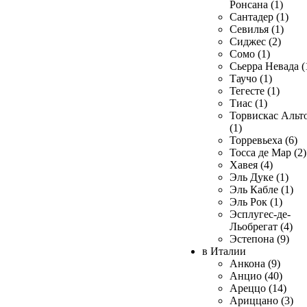
Ронсана (1)
Сантадер (1)
Севилья (1)
Сиджес (2)
Сомо (1)
Сьерра Невада (
Таучо (1)
Тегесте (1)
Тиас (1)
Торвискас Альт
(1)
Торревьеха (6)
Тосса де Мар (2)
Хавея (4)
Эль Дуке (1)
Эль Кабле (1)
Эль Рок (1)
Эсплугес-де-
Льобрегат (4)
Эстепона (9)
в Италии
Анкона (9)
Анцио (40)
Ареццо (14)
Ариццано (3)