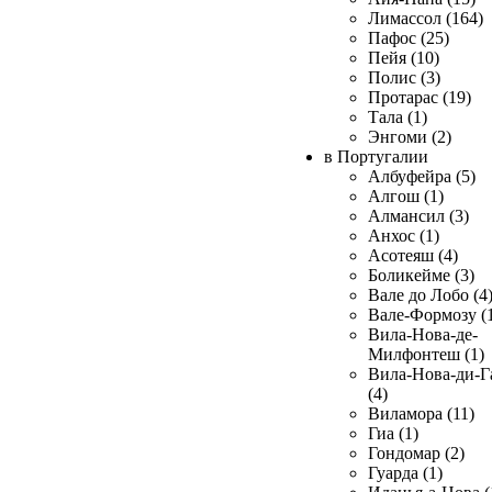
Лимассол (164)
Пафос (25)
Пейя (10)
Полис (3)
Протарас (19)
Тала (1)
Энгоми (2)
в Португалии
Албуфейра (5)
Алгош (1)
Алмансил (3)
Анхос (1)
Асотеяш (4)
Боликейме (3)
Вале до Лобо (4
Вале-Формозу (
Вила-Нова-де-
Милфонтеш (1)
Вила-Нова-ди-Г
(4)
Виламора (11)
Гиа (1)
Гондомар (2)
Гуарда (1)