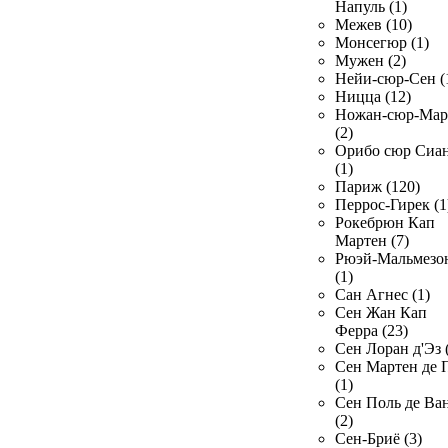
Напуль (1)
Межев (10)
Монсегюр (1)
Мужен (2)
Нейи-сюр-Сен (
Ницца (12)
Ножан-сюр-Ма
(2)
Орибо сюр Сиа
(1)
Париж (120)
Перрос-Гирек (1
Рокебрюн Кап
Мартен (7)
Рюэй-Мальмезо
(1)
Сан Агнес (1)
Сен Жан Кап
Ферра (23)
Сен Лоран д'Эз 
Сен Мартен де 
(1)
Сен Поль де Ва
(2)
Сен-Бриё (3)