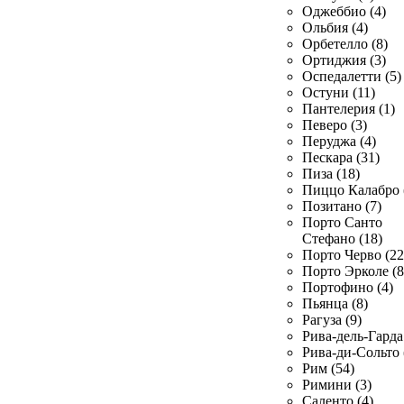
Оджеббио (4)
Ольбия (4)
Орбетелло (8)
Ортиджия (3)
Оспедалетти (5)
Остуни (11)
Пантелерия (1)
Певеро (3)
Перуджа (4)
Пескара (31)
Пиза (18)
Пиццо Калабро 
Позитано (7)
Порто Санто
Стефано (18)
Порто Черво (22
Порто Эрколе (8
Портофино (4)
Пьянца (8)
Рагуза (9)
Рива-дель-Гарда 
Рива-ди-Сольто 
Рим (54)
Римини (3)
Саленто (4)