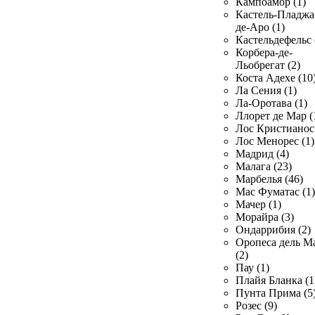
Кампоамор (1)
Кастель-Пладжа
де-Аро (1)
Кастельдефельс 
Корбера-де-
Льобрегат (2)
Коста Адехе (10
Ла Сения (1)
Ла-Оротава (1)
Ллорет де Мар (
Лос Кристианос 
Лос Менорес (1)
Мадрид (4)
Малага (23)
Марбелья (46)
Мас Фуматас (1)
Мачер (1)
Морайра (3)
Ондаррибия (2)
Оропеса дель М
(2)
Пау (1)
Плайя Бланка (1
Пунта Прима (5
Розес (9)