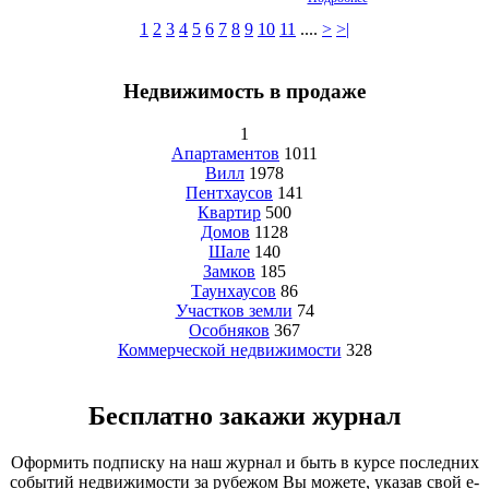
1
2
3
4
5
6
7
8
9
10
11
....
>
>|
Недвижимость в продаже
1
Апартаментов
1011
Вилл
1978
Пентхаусов
141
Квартир
500
Домов
1128
Шале
140
Замков
185
Таунхаусов
86
Участков земли
74
Особняков
367
Коммерческой недвижимости
328
Бесплатно закажи журнал
Оформить подписку на наш журнал и быть в курсе последних
событий недвижимости за рубежом Вы можете, указав свой e-