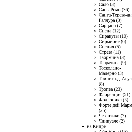
Сало (3)
Сан - Ремо (36)
Санта-Тереза-ди
Галлура (3)
Сарцана (7)
Сиена (12)
Сиракузы (10)
Сирмионе (6)
Специя (5)
Стреза (11)
Таормина (3)
Террачина (9)
Тосколано-
Мадерно (3)
Тринита-д' Агул
(8)
Тропеа (23)
Флоренция (51)
Фоллоника (3)
Форте дей Мар
(25)
Чезантико (7)
Чинкуале (2)
на Кипре
Айя-Напа (15)