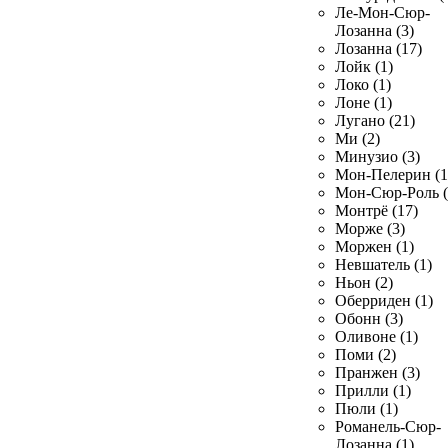
Ле-Мон-Сюр-
Лозанна (3)
Лозанна (17)
Лойк (1)
Локо (1)
Лоне (1)
Лугано (21)
Ми (2)
Минузио (3)
Мон-Пелерин (1
Мон-Сюр-Роль (
Монтрё (17)
Морже (3)
Моржен (1)
Невшатель (1)
Ньон (2)
Оберриден (1)
Обонн (3)
Оливоне (1)
Поми (2)
Пранжен (3)
Прилли (1)
Пюли (1)
Романель-Сюр-
Лозанна (1)