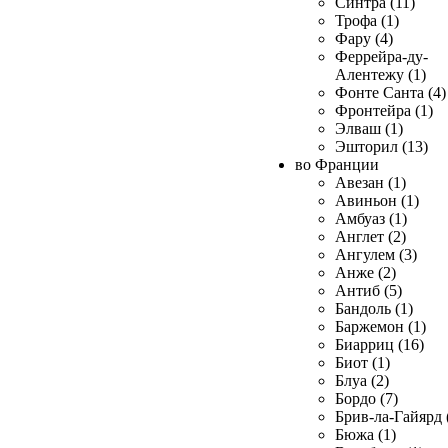
Синтра (11)
Трофа (1)
Фару (4)
Феррейра-ду-
Алентежу (1)
Фонте Санта (4)
Фронтейра (1)
Элваш (1)
Эшторил (13)
во Франции
Авезан (1)
Авиньон (1)
Амбуаз (1)
Англет (2)
Ангулем (3)
Анже (2)
Антиб (5)
Бандоль (1)
Баржемон (1)
Биарриц (16)
Биот (1)
Блуа (2)
Бордо (7)
Брив-ла-Гайярд 
Бюжа (1)