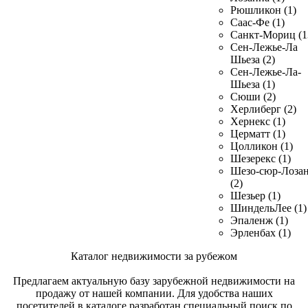
Рюшликон (1)
Саас-Фе (1)
Санкт-Мориц (1
Сен-Лежье-Ла
Шьеза (2)
Сен-Лежье-Ла-
Шьеза (1)
Сюши (2)
Херлиберг (2)
Хернекс (1)
Церматт (1)
Цолликон (1)
Шезерекс (1)
Шезо-сюр-Лоза
(2)
Шезьер (1)
ШиндельЛее (1)
Эпаленж (1)
Эрленбах (1)
Каталог недвижимости за рубежом
Предлагаем актуальную базу зарубежной недвижимости на
продажу от нашей компании. Для удобства наших
посетителей в каталоге разработан специальный поиск по