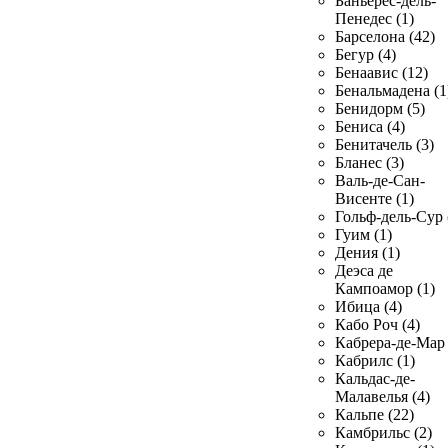
Баньерес-дель-
Пенедес (1)
Барселона (42)
Бегур (4)
Бенаавис (12)
Бенальмадена (1
Бенидорм (5)
Бениса (4)
Бенитачель (3)
Бланес (3)
Валь-де-Сан-
Висенте (1)
Гольф-дель-Сур 
Гуим (1)
Дения (1)
Деэса де
Кампоамор (1)
Ибица (4)
Кабо Роч (4)
Кабрера-де-Мар 
Кабрилс (1)
Кальдас-де-
Малавелья (4)
Кальпе (22)
Камбрильс (2)