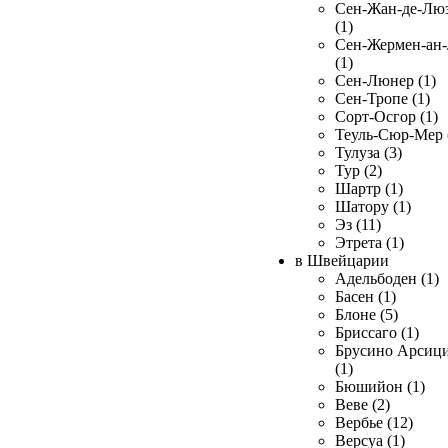
Сен-Жан-де-Лю
(1)
Сен-Жермен-ан
(1)
Сен-Люнер (1)
Сен-Тропе (1)
Сорт-Осгор (1)
Теуль-Сюр-Мер 
Тулуза (3)
Тур (2)
Шартр (1)
Шатору (1)
Эз (11)
Этрета (1)
в Швейцарии
Адельбоден (1)
Басен (1)
Блоне (5)
Бриссаго (1)
Брусино Арсиц
(1)
Бюшийон (1)
Веве (2)
Вербье (12)
Версуа (1)