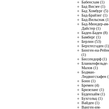
Бабенсхам (1)
Бад Висзее (1)
Бад Хомбург (5)
Бад-Брайзиг (1)
Бад-Вильснак (1
Бад-Мюндер-ам
Дайстер (1)
Баден-Баден (8)
Бамберг (1)
Берлин (53)
Берхтесгаден (1)
Бинген-на-Рейн
(1)
Биссендорф (1)
Бланкенфельде-
Малов (1)
Бодман-
Людвигсхафен (
Бонн (1)
Бремен (4)
Бризеланг (1)
Буденхайм (1)
Бухгольц (1)
Вайден (1)
Ванген-им-