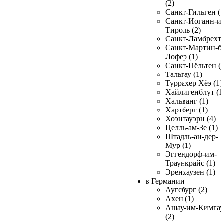
(2)
Санкт-Гильген (
Санкт-Иоганн-и
Тироль (2)
Санкт-Ламбрехт 
Санкт-Мартин-б
Лофер (1)
Санкт-Пёльтен (
Тальгау (1)
Туррахер Хёэ (1
Хайлигенблут (
Хальванг (1)
Хартберг (1)
Хоэнтауэрн (4)
Целль-ам-Зе (1)
Штадль-ан-дер-
Мур (1)
Эггендорф-им-
Траункрайс (1)
Эренхаузен (1)
в Германии
Аугсбург (2)
Ахен (1)
Ашау-им-Кимга
(2)