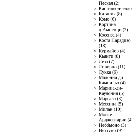
Пеская (2)
Кастильончелло 
Катания (8)
Комо (6)
Кортина
д’Ампеццо (2)
Косенза (4)
Коста Парадизо
(18)
Курмайор (4)
Кьянти (8)
Леза (7)
Ливорно (11)
Лукка (6)
Мадонна ди
Кампильо (4)
Марина-ди-
Каулония (5)
Марсала (3)
Мессина (5)
Милан (10)
Монте
Арджентарио (4
Неббьюно (3)
Неттуно (9)