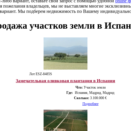
й-либо вариант, оставьте свой запрос с помощью удобной
online 
я пожелания владельцев, мы не выставляем многие эксклюзивн
 вариант. Мы подберем недвижимость по Вашему индивидуальн
одажа участков земли в Испа
Лот ESZ-8485S
Замечательная оливковая плантация в Испании
Что:
Участок земли
Где:
Испания, Мадрид, Мадрид
Сколько:
3.100.000 €
Подробнее