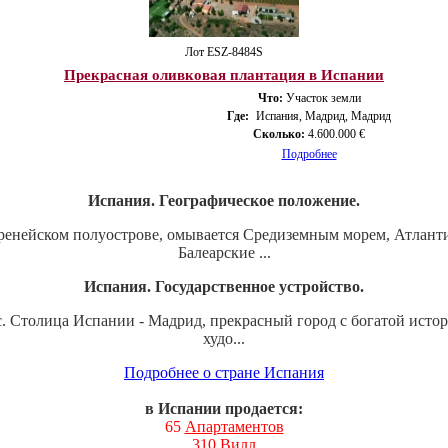
Лот ESZ-8484S
Прекрасная оливковая плантация в Испании
Что:
Участок земли
Где:
Испания, Мадрид, Мадрид
Сколько:
4.600.000 €
Подробнее
Испания. Географическое положение.
ренейском полуострове, омывается Средиземным морем, Атланти
Балеарские ...
Испания. Государственное устройство.
с. Столица Испании - Мадрид, прекрасный город с богатой исто
худо...
Подробнее о стране Испания
в Испании продается:
65
Апартаментов
310
Вилл