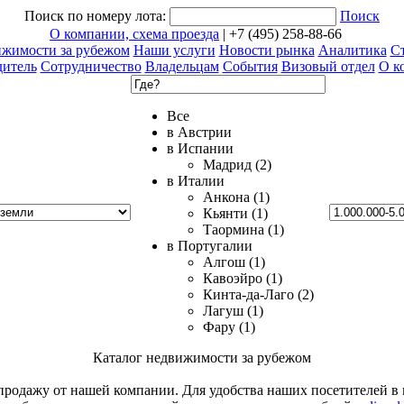
Поиск по номеру лота:
Поиск
О компании, схема проезда
| +7 (495) 258-88-66
ижимости за рубежом
Наши услуги
Новости рынка
Аналитика
Ст
дитель
Сотрудничество
Владельцам
События
Визовый отдел
О к
Все
в Австрии
в Испании
Мадрид (2)
в Италии
Анкона (1)
Кьянти (1)
Таормина (1)
в Португалии
Алгош (1)
Кавоэйро (1)
Кинта-да-Лаго (2)
Лагуш (1)
Фару (1)
Каталог недвижимости за рубежом
родажу от нашей компании. Для удобства наших посетителей в к