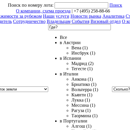
Поиск по номеру лота:
Поиск
О компании, схема проезда
| +7 (495) 258-88-66
ижимости за рубежом
Наши услуги
Новости рынка
Аналитика
Ст
дитель
Сотрудничество
Владельцам
События
Визовый отдел
О к
Все
в Австрии
Вена (1)
Инсбрук (1)
в Испании
Мадрид (2)
Тегесте (1)
в Италии
Анкона (1)
Бриатико (1)
Вольтерра (1)
Кьянти (1)
Лукка (1)
Мессина (1)
Рагуза (1)
Таормина (1)
в Португалии
Алгош (1)