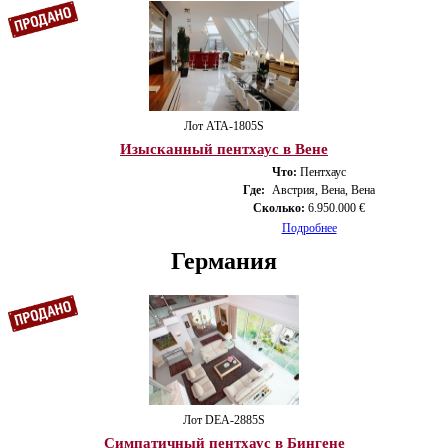
Лот ATA-1805S
Изысканный пентхаус в Вене
Что:
Пентхаус
Где:
Австрия, Вена, Вена
Сколько:
6.950.000 €
Подробнее
Германия
Лот DEA-2885S
Симпатичный пентхаус в Бингене