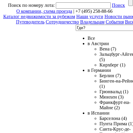
Поиск по номеру лота:
Поиск
О компании, схема проезда
| +7 (495) 258-88-66
Каталог недвижимости за рубежом
Наши услуги
Новости рын
Путеводитель
Сотрудничество
Владельцам
События
Виз
Все
в Австрии
Вена (7)
Зальцбург-Айге
(5)
Кирхберг (1)
в Германии
Берлин (7)
Бинген-на-Рейн
(1)
Грюнвальд (1)
Мюнхен (3)
Франкфурт-на-
Майне (2)
в Испании
Барселона (4)
Пунта Прима (1
Санта-Крус-де-