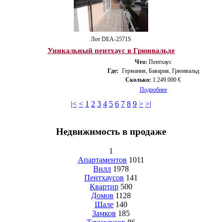
Лот DEA-2571S
Уникальный пентхаус в Грюнвальде
Что:
Пентхаус
Где:
Германия, Бавария, Грюнвальд
Сколько:
1.249.000 €
Подробнее
|<
<
1
2
3
4
5
6
7
8
9
>
>|
Недвижимость в продаже
1
Апартаментов
1011
Вилл
1978
Пентхаусов
141
Квартир
500
Домов
1128
Шале
140
Замков
185