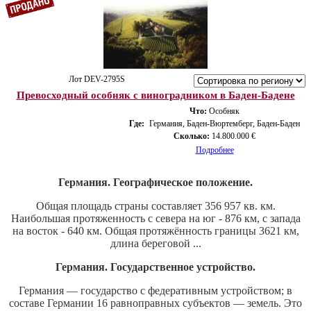
Лот DEV-2795S
Превосходный особняк с виноградником в Баден-Бадене
Что:
Особняк
Где:
Германия, Баден-Вюртемберг, Баден-Баден
Сколько:
14.800.000 €
Подробнее
Германия. Географическое положение.
Общая площадь страны составляет 356 957 кв. км.
Наибольшая протяженность с севера на юг - 876 км, с запада
на восток - 640 км. Общая протяжённость границы 3621 км,
длина береговой ...
Германия. Государственное устройство.
Германия — государство с федеративным устройством; в
составе Германии 16 равноправных субъектов — земель. Это