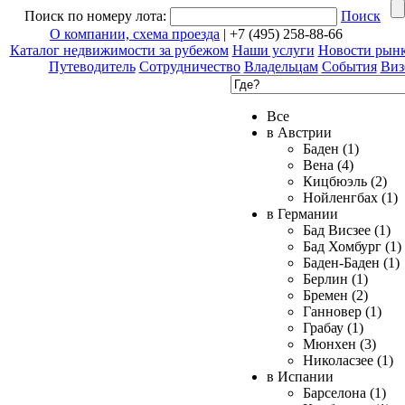
Поиск по номеру лота:
Поиск
О компании, схема проезда
| +7 (495) 258-88-66
Каталог недвижимости за рубежом
Наши услуги
Новости рын
Путеводитель
Сотрудничество
Владельцам
События
Виз
Все
в Австрии
Баден (1)
Вена (4)
Кицбюэль (2)
Нойленгбах (1)
в Германии
Бад Висзее (1)
Бад Хомбург (1)
Баден-Баден (1)
Берлин (1)
Бремен (2)
Ганновер (1)
Грабау (1)
Мюнхен (3)
Николасзее (1)
в Испании
Барселона (1)