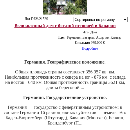
Лот DEV-2152S
Великолепный дом с богатой историей в Баварии
Что:
Дом
Где:
Германия, Бавария, Ашау-им-Кимгау
Сколько:
979.000 €
Подробнее
Германия. Географическое положение.
Общая площадь страны составляет 356 957 кв. км.
Наибольшая протяженность с севера на юг - 876 км, с запада
на восток - 640 км. Общая протяжённость границы 3621 км,
длина береговой ...
Германия. Государственное устройство.
Германия — государство с федеративным устройством; в
составе Германии 16 равноправных субъектов — земель. Это
Баден-Вюртемберг (Штутгард), Бавария (Мюнхен), Берлин,
Бранденбург (П...