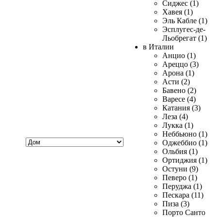
Сиджес (1)
Хавея (1)
Эль Кабле (1)
Эсплугес-де-
Льобрегат (1)
в Италии
Анцио (1)
Ареццо (3)
Арона (1)
Асти (2)
Бавено (2)
Варесе (4)
Катания (3)
Леза (4)
Лукка (1)
Неббьюно (1)
Хочу
Оджеббио (1)
купить
Ольбия (1)
Ортиджия (1)
Остуни (9)
Певеро (1)
Перуджа (1)
Пескара (11)
Пиза (3)
Порто Санто