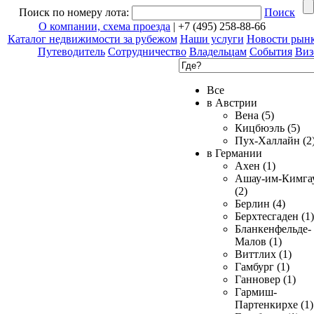
Поиск по номеру лота:
Поиск
О компании, схема проезда
| +7 (495) 258-88-66
Каталог недвижимости за рубежом
Наши услуги
Новости рын
Путеводитель
Сотрудничество
Владельцам
События
Виз
Все
в Австрии
Вена (5)
Кицбюэль (5)
Пух-Халлайн (2
в Германии
Ахен (1)
Ашау-им-Кимга
(2)
Берлин (4)
Берхтесгаден (1)
Бланкенфельде-
Малов (1)
Виттлих (1)
Гамбург (1)
Ганновер (1)
Гармиш-
Партенкирхе (1)