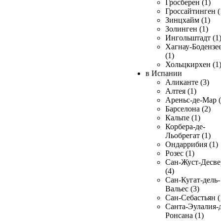
Гросберен (1)
Гроссайтинген (
Зинцхайм (1)
Золинген (1)
Ингольштадт (1
Хагнау-Бодензе
(1)
Хольцкирхен (1
в Испании
Аликанте (3)
Алтея (1)
Ареньс-де-Мар (
Барселона (2)
Кальпе (1)
Корбера-де-
Льобрегат (1)
Ондаррибия (1)
Розес (1)
Сан-Жуст-Десве
(4)
Сан-Кугат-дель-
Вальес (3)
Сан-Себастьян (
Санта-Эулалия-д
Ронсана (1)