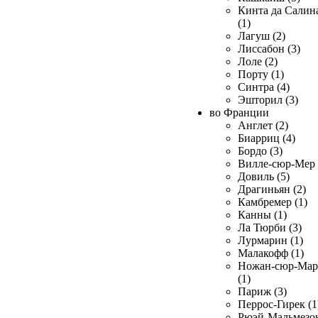
Кинта да Салин
(1)
Лагуш (2)
Лиссабон (3)
Лоле (2)
Порту (1)
Синтра (4)
Эшторил (3)
во Франции
Англет (2)
Биарриц (4)
Бордо (3)
Вилле-сюр-Мер 
Довиль (5)
Драгиньян (2)
Камбремер (1)
Канны (1)
Ла Тюрби (3)
Лурмарин (1)
Малакофф (1)
Ножан-сюр-Ма
(1)
Париж (3)
Перрос-Гирек (1
Рюэй-Мальмезо