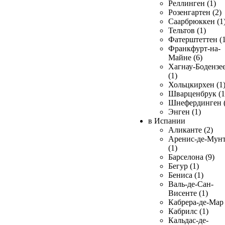
Реллинген (1)
Розенгартен (2)
Саарбрюккен (1
Тельтов (1)
Фатерштеттен (1
Франкфурт-на-
Майне (6)
Хагнау-Бодензе
(1)
Хольцкирхен (1
Шварценбрук (1
Шнефердинген (
Энген (1)
в Испании
Аликанте (2)
Аренис-де-Мун
(1)
Барселона (9)
Бегур (1)
Бениса (1)
Валь-де-Сан-
Висенте (1)
Кабрера-де-Мар 
Кабрилс (1)
Кальдас-де-