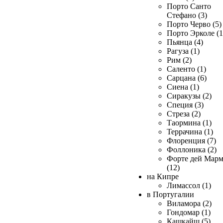
Порто Санто
Стефано (3)
Порто Черво (5)
Порто Эрколе (1
Пьянца (4)
Рагуза (1)
Рим (2)
Саленто (1)
Сарцана (6)
Сиена (1)
Сиракузы (2)
Специя (3)
Стреза (2)
Таормина (1)
Террачина (1)
Флоренция (7)
Фоллоника (2)
Форте дей Мар
(12)
на Кипре
Лимассол (1)
в Португалии
Виламора (2)
Гондомар (1)
Кашкайш (5)