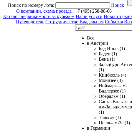
Поиск по номеру лота:
Поиск
О компании, схема проезда
| +7 (495) 258-88-66
Каталог недвижимости за рубежом
Наши услуги
Новости рын
Путеводитель
Сотрудничество
Владельцам
События
Виз
Все
в Австрии
Бад Ишль (1)
Баден (1)
Вена (1)
Зальцбург-Айге
(1)
Кицбюэль (4)
Мондзее (3)
Ноймаркт-ам-
Валлерзее (1)
Оберальм (1)
Санкт-Вольфган
им-Зальцкаммер
(1)
Тальгау (1)
Целль-ам-Зе (1)
в Германии