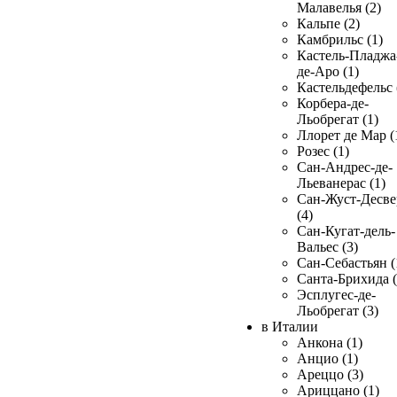
Малавелья (2)
Кальпе (2)
Камбрильс (1)
Кастель-Пладжа
де-Аро (1)
Кастельдефельс 
Корбера-де-
Льобрегат (1)
Ллорет де Мар (
Розес (1)
Сан-Андрес-де-
Льеванерас (1)
Сан-Жуст-Десве
(4)
Сан-Кугат-дель-
Вальес (3)
Сан-Себастьян (
Санта-Брихида (
Эсплугес-де-
Льобрегат (3)
в Италии
Анкона (1)
Анцио (1)
Ареццо (3)
Ариццано (1)