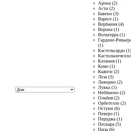
Арона (2)
Асти (2)
Бавено (3)
Варесе (1)
Вербания (4)
Верона (1)
Вольтерра (1)
Гардоне-Ривьер
(1)
Кастельсардо (1
Кастильончелло 
Катания (1)
Комо (1)
Кьянти (2)
Леза (3)
Ливорно (2)
Хочу
Лукка (1)
купить
Неббьюно (2)
Ольбия (2)
Орбетелло (2)
Остуни (6)
Певеро (1)
Перуджа (1)
Пескара (5)
Пиза (6)