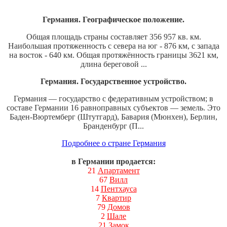
Германия. Географическое положение.
Общая площадь страны составляет 356 957 кв. км.
Наибольшая протяженность с севера на юг - 876 км, с запада
на восток - 640 км. Общая протяжённость границы 3621 км,
длина береговой ...
Германия. Государственное устройство.
Германия — государство с федеративным устройством; в
составе Германии 16 равноправных субъектов — земель. Это
Баден-Вюртемберг (Штутгард), Бавария (Мюнхен), Берлин,
Бранденбург (П...
Подробнее о стране Германия
в Германии продается:
21
Апартамент
67
Вилл
14
Пентхауса
7
Квартир
79
Домов
2
Шале
21
Замок