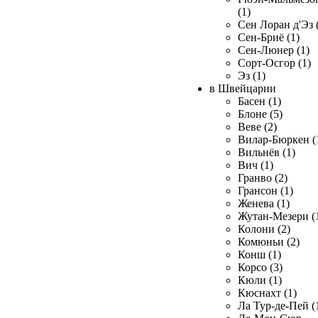
(1)
Сен Лоран д'Эз 
Сен-Бриё (1)
Сен-Люнер (1)
Сорт-Осгор (1)
Эз (1)
в Швейцарии
Басен (1)
Блоне (5)
Веве (2)
Вилар-Бюркен (
Вильнёв (1)
Вич (1)
Гранво (2)
Грансон (1)
Женева (1)
Жутан-Мезери (
Колони (2)
Комюньи (2)
Конш (1)
Корсо (3)
Кюли (1)
Кюснахт (1)
Ла Тур-де-Пей (