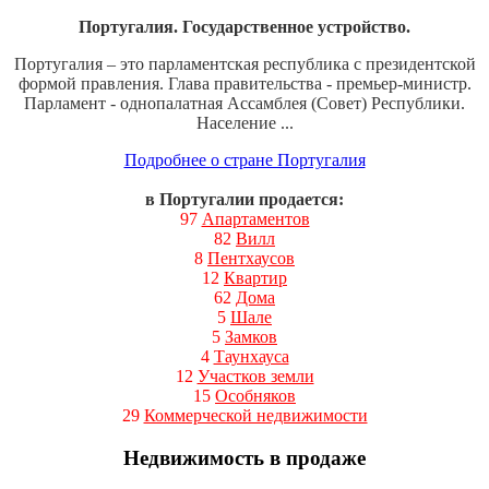
Португалия. Государственное устройство.
Португалия – это парламентская республика с президентской
формой правления. Глава правительства - премьер-министр.
Парламент - однопалатная Ассамблея (Совет) Республики.
Население ...
Подробнее о стране Португалия
в Португалии продается:
97
Апартаментов
82
Вилл
8
Пентхаусов
12
Квартир
62
Дома
5
Шале
5
Замков
4
Таунхауса
12
Участков земли
15
Особняков
29
Коммерческой недвижимости
Недвижимость в продаже