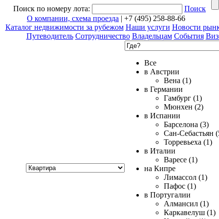
Поиск по номеру лота:
Поиск
О компании, схема проезда
| +7 (495) 258-88-66
Каталог недвижимости за рубежом
Наши услуги
Новости рын
Путеводитель
Сотрудничество
Владельцам
События
Виз
Все
в Австрии
Вена (1)
в Германии
Гамбург (1)
Мюнхен (2)
в Испании
Барселона (3)
Сан-Себастьян (
Торревьеха (1)
в Италии
Варесе (1)
Хочу
на Кипре
купить
Лимассол (1)
Пафос (1)
в Португалии
Алмансил (1)
Каркавелуш (1)