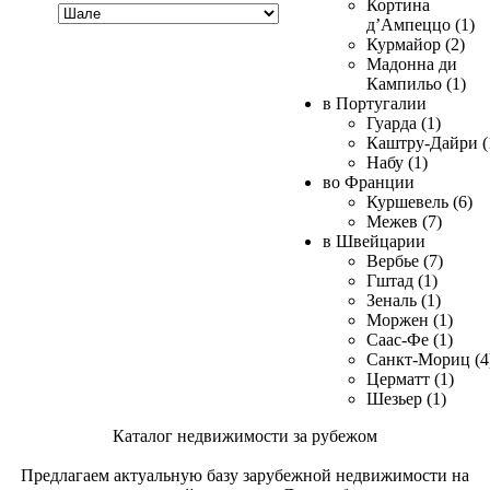
Хочу
Кортина
купить
д’Ампеццо (1)
Курмайор (2)
Мадонна ди
Кампильо (1)
в Португалии
Гуарда (1)
Каштру-Дайри (
Набу (1)
во Франции
Куршевель (6)
Межев (7)
в Швейцарии
Вербье (7)
Гштад (1)
Зеналь (1)
Моржен (1)
Саас-Фе (1)
Санкт-Мориц (4
Церматт (1)
Шезьер (1)
Каталог недвижимости за рубежом
Предлагаем актуальную базу зарубежной недвижимости на