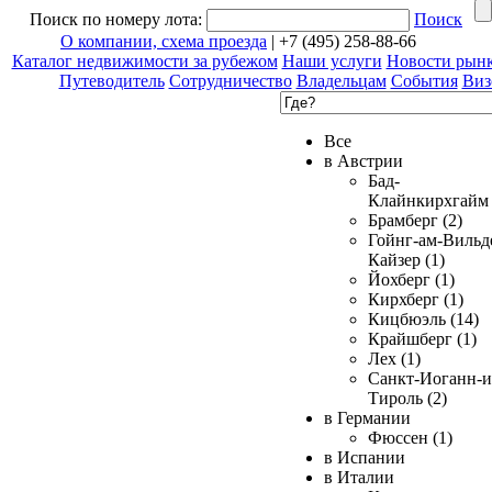
Поиск по номеру лота:
Поиск
О компании, схема проезда
| +7 (495) 258-88-66
Каталог недвижимости за рубежом
Наши услуги
Новости рын
Путеводитель
Сотрудничество
Владельцам
События
Виз
Все
в Австрии
Бад-
Клайнкирхгайм 
Брамберг (2)
Гойнг-ам-Вильд
Кайзер (1)
Йохберг (1)
Кирхберг (1)
Кицбюэль (14)
Крайшберг (1)
Лех (1)
Санкт-Иоганн-и
Тироль (2)
в Германии
Фюссен (1)
в Испании
в Италии