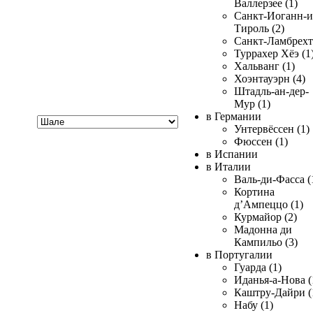
Валлерзее (1)
Санкт-Иоганн-и
Тироль (2)
Санкт-Ламбрехт 
Туррахер Хёэ (1
Хальванг (1)
Хоэнтауэрн (4)
Штадль-ан-дер-
Мур (1)
Хочу
в Германии
купить
Унтервёссен (1)
Фюссен (1)
в Испании
в Италии
Валь-ди-Фасса (
Кортина
д’Ампеццо (1)
Курмайор (2)
Мадонна ди
Кампильо (3)
в Португалии
Гуарда (1)
Иданья-а-Нова (
Каштру-Дайри (
Набу (1)