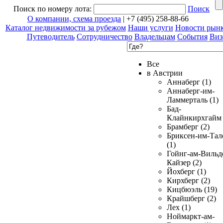
Поиск по номеру лота:
Поиск
О компании, схема проезда
| +7 (495) 258-88-66
Каталог недвижимости за рубежом
Наши услуги
Новости рын
Путеводитель
Сотрудничество
Владельцам
События
Виз
Все
в Австрии
Аннаберг (1)
Аннаберг-им-
Ламмерталь (1)
Бад-
Клайнкирхгайм 
Брамберг (2)
Бриксен-им-Тал
(1)
Гойнг-ам-Вильд
Кайзер (2)
Йохберг (1)
Кирхберг (2)
Кицбюэль (19)
Крайшберг (2)
Лех (1)
Ноймаркт-ам-