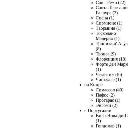
Сан - Ремо (22)
Санта-Тереза-ди
Галлура (2)
Сиена (1)
Сирмионе (1)
Таормина (1)
Тосколано-
Мадерно (1)
Тринита-д' Агул
(8)
Тропеа (9)
Флоренция (18)
Форте дей Мар
(1)
Чезантико (6)
Чинкуале (1)
на Кипре
Лимассол (40)
Пафос (2)
Протарас (1)
Энгоми (2)
в Португалии
Вила-Нова-ди-Г
(1)
Гондомар (1)