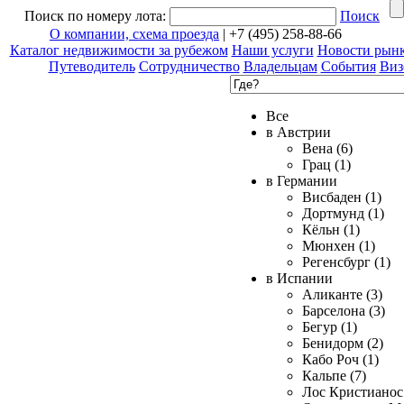
Поиск по номеру лота:
Поиск
О компании, схема проезда
| +7 (495) 258-88-66
Каталог недвижимости за рубежом
Наши услуги
Новости рын
Путеводитель
Сотрудничество
Владельцам
События
Виз
Все
в Австрии
Вена (6)
Грац (1)
в Германии
Висбаден (1)
Дортмунд (1)
Кёльн (1)
Мюнхен (1)
Регенсбург (1)
в Испании
Аликанте (3)
Барселона (3)
Бегур (1)
Бенидорм (2)
Кабо Роч (1)
Кальпе (7)
Лос Кристианос 