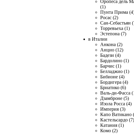
Оропеса дель М
(1)
Пунта Прима (4
Росас (2)
Сан-Себастьян (
Торревьеха (1)
Эстепона (7)
в Италии
Анкона (2)
Анцио (12)
Бадези (4)
Бардолино (1)
Барчис (1)
Белладжио (1)
Бибионе (4)
Бордигера (4)
Бриатико (6)
Валь-ди-Фасса (
Дзамброне (5)
Изола Росса (4)
Империя (3)
Капо Ватикано (
Кастельсардо (7
Катания (1)
Комо (2)