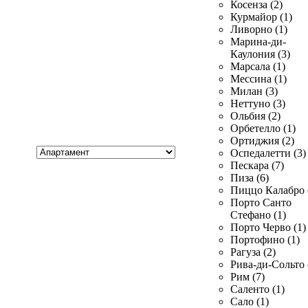
Косенза (2)
Курмайор (1)
Ливорно (1)
Марина-ди-
Каулония (3)
Марсала (1)
Мессина (1)
Милан (3)
Неттуно (3)
Ольбия (2)
Орбетелло (1)
Ортиджия (2)
Хочу
Оспедалетти (3)
купить
Пескара (7)
Пиза (6)
Пиццо Калабро 
Порто Санто
Стефано (1)
Порто Черво (1)
Портофино (1)
Рагуза (2)
Рива-ди-Сольто 
Рим (7)
Саленто (1)
Сало (1)