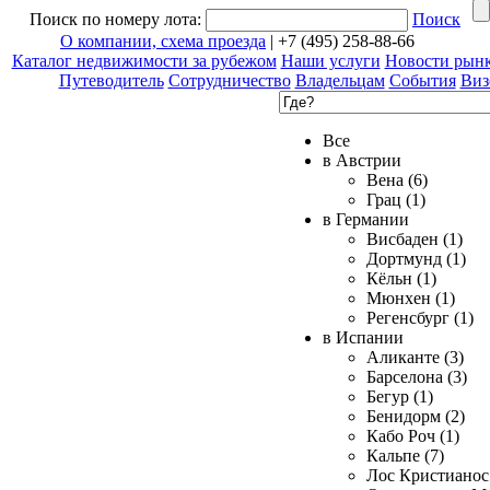
Поиск по номеру лота:
Поиск
О компании, схема проезда
| +7 (495) 258-88-66
Каталог недвижимости за рубежом
Наши услуги
Новости рын
Путеводитель
Сотрудничество
Владельцам
События
Виз
Все
в Австрии
Вена (6)
Грац (1)
в Германии
Висбаден (1)
Дортмунд (1)
Кёльн (1)
Мюнхен (1)
Регенсбург (1)
в Испании
Аликанте (3)
Барселона (3)
Бегур (1)
Бенидорм (2)
Кабо Роч (1)
Кальпе (7)
Лос Кристианос 