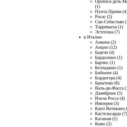
Оропеса дель М
(1)
Пунта Прима (4
Росас (2)
Сан-Себастьян (
Торревьеха (1)
Эстепона (7)
в Италии
Анкона (2)
Анцио (12)
Бадези (4)
Бардолино (1)
Барчис (1)
Белладжио (1)
Бибионе (4)
Бордигера (4)
Бриатико (6)
Валь-ди-Фасса (
Дзамброне (5)
Изола Росса (4)
Империя (3)
Капо Ватикано (
Кастельсардо (7
Катания (1)
Комо (2)