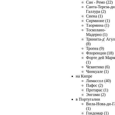
Сан - Ремо (22)
Санта-Тереза-ди
Галлура (2)
Сиена (1)
Сирмионе (1)
Таормина (1)
Тосколано-
Мадерно (1)
Тринита-д' Агул
(8)
Тропеа (9)
Флоренция (18)
Форте дей Мар
(1)
Чезантико (6)
Чинкуале (1)
на Кипре
Лимассол (40)
Пафос (2)
Протарас (1)
Энгоми (2)
в Португалии
Вила-Нова-ди-Г
(1)
Гондомар (1)