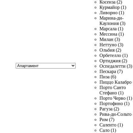
Косенза (2)
Курмайор (1)
Ливорно (1)
Марина-ди-
Каулония (3)
Марсала (1)
Мессина (1)
Милан (3)
Неттуно (3)
Ольбия (2)
Орбетелло (1)
Ортиджия (2)
Хочу
Оспедалетти (3)
купить
Пескара (7)
Пиза (6)
Пиццо Калабро 
Порто Санто
Стефано (1)
Порто Черво (1)
Портофино (1)
Рагуза (2)
Рива-ди-Сольто 
Рим (7)
Саленто (1)
Сало (1)